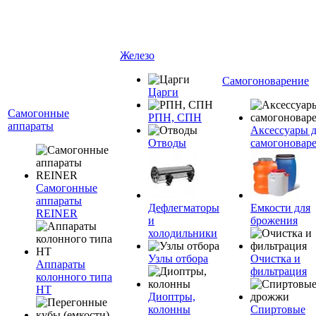
Железо
Самогоноварение
Царги
Самогонные
РПН, СПН
аппараты
Аксессуары 
Отводы
самогоновар
Самогонные
аппараты
Дефлегматоры
Емкости для
REINER
и
брожения
холодильники
Узлы отбора
Очистка и
Аппараты
фильтрация
колонного типа
НТ
Диоптры,
колонны
Спиртовые