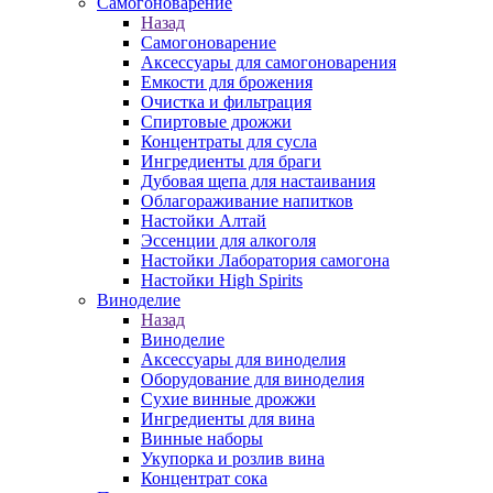
Самогоноварение
Назад
Самогоноварение
Аксессуары для самогоноварения
Емкости для брожения
Очистка и фильтрация
Спиртовые дрожжи
Концентраты для сусла
Ингредиенты для браги
Дубовая щепа для настаивания
Облагораживание напитков
Настойки Алтай
Эссенции для алкоголя
Настойки Лаборатория самогона
Настойки High Spirits
Виноделие
Назад
Виноделие
Аксессуары для виноделия
Оборудование для виноделия
Сухие винные дрожжи
Ингредиенты для вина
Винные наборы
Укупорка и розлив вина
Концентрат сока