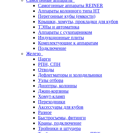
Самогонные аппараты
Самогонные аппараты REINER
Аппараты колонного типа НТ
Перегонные кубы (емкости)
Крышки, хомуты, прокладки для кубов
ТЭНы и автоматика
Аппараты с сухопарником
Индукционные плиты
Комплектующие к аппаратам
Подключение
Железо
Царги
РПН, СПН
Отводы
Дефлегматоры и холодильники
Узлы отбора
Диоптры, колонны
Джин-корзины
Хомут-кламп
Переходники
Аксессуары для кубов
Разное
Быстросъемы, фитинги
Краны, подключение
Тройники и штуцера