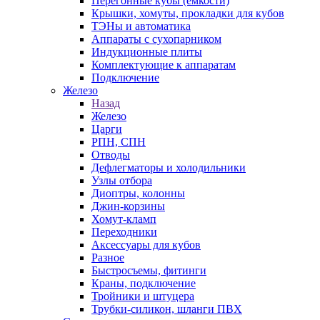
Перегонные кубы (емкости)
Крышки, хомуты, прокладки для кубов
ТЭНы и автоматика
Аппараты с сухопарником
Индукционные плиты
Комплектующие к аппаратам
Подключение
Железо
Назад
Железо
Царги
РПН, СПН
Отводы
Дефлегматоры и холодильники
Узлы отбора
Диоптры, колонны
Джин-корзины
Хомут-кламп
Переходники
Аксессуары для кубов
Разное
Быстросъемы, фитинги
Краны, подключение
Тройники и штуцера
Трубки-силикон, шланги ПВХ