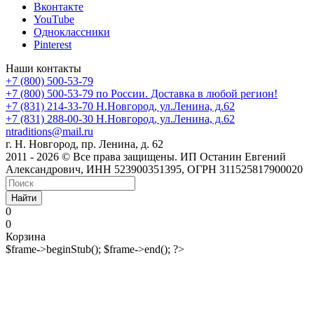
Вконтакте
YouTube
Одноклассники
Pinterest
Наши контакты
+7 (800) 500-53-79
+7 (800) 500-53-79
по России. Доставка в любой регион!
+7 (831) 214-33-70
Н.Новгород, ул.Ленина, д.62
+7 (831) 288-00-30
Н.Новгород, ул.Ленина, д.62
ntraditions@mail.ru
г. Н. Новгород, пр. Ленина, д. 62
2011 - 2026 © Все права защищены. ИП Останин Евгений
Александрович, ИНН 523900351395, ОГРН 311525817900020
Найти
0
0
Корзина
$frame->beginStub(); $frame->end(); ?>