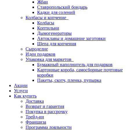
Жбан
Ставропольский бондарь
Кадки для солений
Колбасы и копчение
Колбасы
Коптильни
Дымогенераторы
Автоклавы и домашние заготовки
Щепа для копчения
Сыроделие
Идеи подарков
Упаковка для маркетов
Бумажный наполнитель для подарков
Картонные короба, самосборные почтовые
коробки
Пакеты, скотч, пленка, пупырка
Акции
Услуги
Как купить
Доставка
Возврат и гарантия
Покупка в рассрочку
Трейд-ин
Франшиза
Программа лояльности