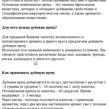
приготовить напитки с неповторимыми вкусами и ароматами.
Основные компоненты щепы – это танины (фенольные
вещества), которые и обладают дубящими свойствами и
специфическим вяжущим вкусом смолы, а также ароматно -
образующими веществами.
Для чего нужна дубовая щепа?
Для придания Вашему напитку великолепного и
неповторимого аромата и яркого вкуса предлагаем добавить
дубовую щепу.
Используя этот важный компонент в домашних условиях, Вы
сможете приготовить различные виды вин, коньяков, бренди,
виски, кальвадоса и многого другого.
Как применять дубовую щепу
Дубовая щепа добавляется в сосуд с дистиллятом с расчетом 1
- 4 грамма (в среднем 5 - 10 палочек) на 1 литр напитка.
Оптимальная крепость напитка – 45 градусов. Время
выдержки - 1- 3 месяца.
Через месяц - полтора получается напиток с приятным
ароматом, через два месяца настаивания аромат уже с полным
правом можно назвать благородным.