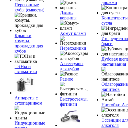
дрожжи
Перегонные
кубы (емкости)
Джин-
корзины
Концентраты
сусла
Хомут-кламп
Крышки,
Ингредиенты
хомуты,
браги
прокладки для
Переходники
кубов
Дубовая щепа
Аксессуары
настаивания
ТЭНы и
для кубов
автоматика
Разное
Облагоражив
напитков
Аппараты с
Быстросъемы,
сухопарником
фитинги
Настойки Ал
Эссенции дл
Индукционные
алкоголя