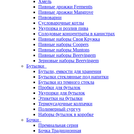
Хмель
Пивные дрожжи Fermentis
Пивные дрожжи Mangrove
Пивоварни
Сусловарочные котлы
Укупорка и розлив пива
Солодовые концентраты в канистрах
Пивные наборы Своя Кружка
Пивные наборы Coopers
Пивные наборы Muntons
Пивные наборы Beervingem
Зерновые наборы Beervingem
Бутылки
Бутыли, емкости для хранения
Бутылки стеклянные под напитки
Бутылки из темного стекла
Пробки для бутылок
Укупорки для бутылок
Этикетки на бутылки
Термоусадочные колпачки
Полимерный сургуч
Наборы бутылок в коробке
Бочки
Премиальная серия
Бочка Традиционная