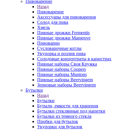
Пивоварение
Назад
Пивоварение
Аксессуары для пивоварения
Солод для пива
Хмель
Пивные дрожжи Fermentis
Пивные дрожжи Mangrove
Пивоварни
Сусловарочные котлы
Укупорка и розлив пива
Солодовые концентраты в канистрах
Пивные наборы Своя Кружка
Пивные наборы Coopers
Пивные наборы Muntons
Пивные наборы Beervingem
Зерновые наборы Beervingem
Бутылки
Назад
Бутылки
Бутыли, емкости для хранения
Бутылки стеклянные под напитки
Бутылки из темного стекла
Пробки для бутылок
Укупорки для бутылок