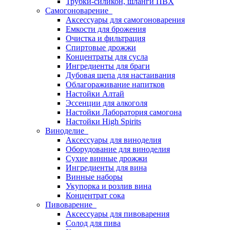
Трубки-силикон, шланги ПВХ
Самогоноварение
Аксессуары для самогоноварения
Емкости для брожения
Очистка и фильтрация
Спиртовые дрожжи
Концентраты для сусла
Ингредиенты для браги
Дубовая щепа для настаивания
Облагораживание напитков
Настойки Алтай
Эссенции для алкоголя
Настойки Лаборатория самогона
Настойки High Spirits
Виноделие
Аксессуары для виноделия
Оборудование для виноделия
Сухие винные дрожжи
Ингредиенты для вина
Винные наборы
Укупорка и розлив вина
Концентрат сока
Пивоварение
Аксессуары для пивоварения
Солод для пива