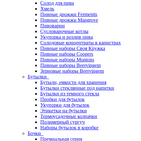
Солод для пива
Хмель
Пивные дрожжи Fermentis
Пивные дрожжи Mangrove
Пивоварни
Сусловарочные котлы
Укупорка и розлив пива
Солодовые концентраты в канистрах
Пивные наборы Своя Кружка
Пивные наборы Coopers
Пивные наборы Muntons
Пивные наборы Beervingem
Зерновые наборы Beervingem
Бутылки
Бутыли, емкости для хранения
Бутылки стеклянные под напитки
Бутылки из темного стекла
Пробки для бутылок
Укупорки для бутылок
Этикетки на бутылки
Термоусадочные колпачки
Полимерный сургуч
Наборы бутылок в коробке
Бочки
Премиальная серия