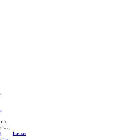
я
з
Бочки
текла