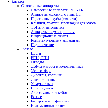
Каталог
Самогонные аппараты
Самогонные аппараты REINER
Аппараты колонного типа НТ
Перегонные кубы (емкости)
Крышки, хомуты, прокладки для кубов
ТЭНы и автоматика
Аппараты с сухопарником
Индукционные плиты
Комплектующие к аппаратам
Подключение
Железо
Царги
РПН, СПН
Отводы
Дефлегматоры и холодильники
Узлы отбора
Диоптры, колонны
Джин-корзины
Хомут-кламп
Переходники
Аксессуары для кубов
Разное
Быстросъемы, фитинги
Краны, подключение