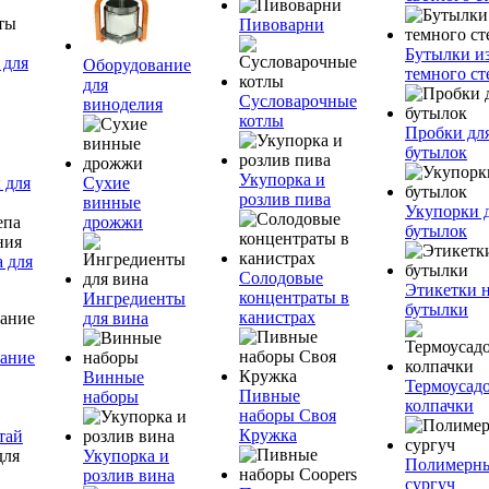
Пивоварни
Бутылки и
 для
Оборудование
темного ст
для
Сусловарочные
виноделия
котлы
Пробки дл
бутылок
Укупорка и
 для
Сухие
розлив пива
винные
Укупорки 
дрожжи
бутылок
 для
Солодовые
Этикетки 
концентраты в
Ингредиенты
бутылки
канистрах
для вина
ание
Винные
Термоусад
Пивные
наборы
колпачки
наборы Своя
Кружка
тай
Укупорка и
Полимерн
розлив вина
сургуч