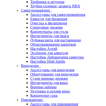
Тройники и штуцера
Трубки-силикон, шланги ПВХ
Самогоноварение
Аксессуары для самогоноварения
Емкости для брожения
Очистка и фильтрация
Спиртовые дрожжи
Концентраты для сусла
Ингредиенты для браги
Дубовая щепа для настаивания
Облагораживание напитков
Настойки Алтай
Эссенции для алкоголя
Настойки Лаборатория самогона
Настойки High Spirits
Виноделие
Аксессуары для виноделия
Оборудование для виноделия
Сухие винные дрожжи
Ингредиенты для вина
Винные наборы
Укупорка и розлив вина
Концентрат сока
Пивоварение
Аксессуары для пивоварения