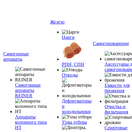
Железо
Царги
Самогоноварение
Самогонные
аппараты
Аксессуары 
РПН, СПН
самогоновар
Отводы
Самогонные
Емкости для
аппараты
брожения
REINER
Дефлегматоры
и
Очистка и
холодильники
фильтрация
Аппараты
колонного типа
Узлы отбора
НТ
Спиртовые