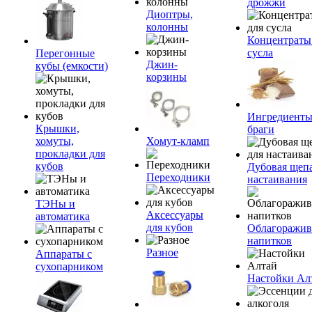
дрожжи
Диоптры,
колонны
Концентраты
сусла
Перегонные
Джин-
кубы (емкости)
корзины
Ингредиенты
Крышки,
браги
хомуты,
Хомут-кламп
прокладки для
кубов
Дубовая щепа
Переходники
настаивания
ТЭНы и
Аксессуары
автоматика
для кубов
Облагоражив
напитков
Разное
Аппараты с
сухопарником
Настойки Ал