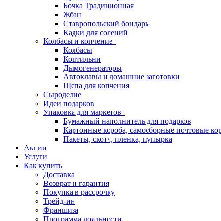
Бочка Традиционная
Жбан
Ставропольский бондарь
Кадки для солений
Колбасы и копчение
Колбасы
Коптильни
Дымогенераторы
Автоклавы и домашние заготовки
Щепа для копчения
Сыроделие
Идеи подарков
Упаковка для маркетов
Бумажный наполнитель для подарков
Картонные короба, самосборные почтовые ко
Пакеты, скотч, пленка, пупырка
Акции
Услуги
Как купить
Доставка
Возврат и гарантия
Покупка в рассрочку
Трейд-ин
Франшиза
Программа лояльности