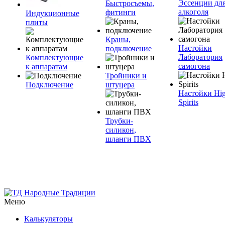
Эссенции дл
Быстросъемы,
алкоголя
фитинги
Индукционные
плиты
Краны,
Настойки
подключение
Лаборатория
Комплектующие
самогона
к аппаратам
Тройники и
Подключение
штуцера
Настойки Hi
Spirits
Трубки-
силикон,
шланги ПВХ
Меню
Калькуляторы