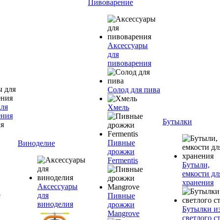
Пивоварение
Аксессуары
для
пивоварения
Солод для пива
для
Хмель
ения
Бутылки
Пивные
Виноделие
дрожжи
Fermentis
Бутыли,
емкости дл
хранения
Аксессуары
для
Пивные
виноделия
дрожжи
Бутылки и
Mangrove
светлого с