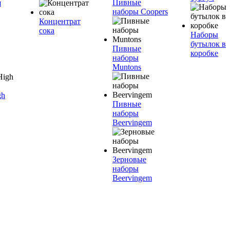
Пивные
я
наборы Coopers
Концентрат
сока
Наборы
бутылок в
Пивные
коробке
наборы
Muntons
gh
Пивные
наборы
Beervingem
Зерновые
наборы
Beervingem