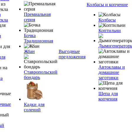
Колбасы и копчение
Премиальная
з
серия
екла
Колбасы
Коптильни
Бочка
я
Традиционная
Дымогенератор
Жбан
Выгодные
предложения
для
Автоклавы и
Ставропольский
домашние
бондарь
заготовки
на
Щепа для
копчения
очные
Кадки для
солений
ый