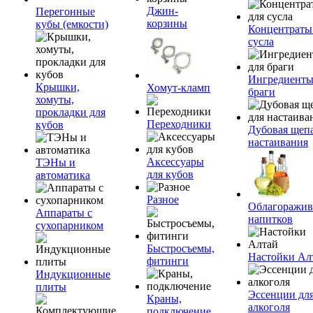
Джин-
Перегонные
корзины
кубы (емкости)
Концентраты
сусла
Ингредиенты
Крышки,
Хомут-кламп
браги
хомуты,
прокладки для
Переходники
кубов
Дубовая щепа
настаивания
Аксессуары
ТЭНы и
для кубов
автоматика
Разное
Облагоражив
Аппараты с
напитков
сухопарником
Быстросъемы,
Настойки Ал
фитинги
Индукционные
плиты
Эссенции дл
Краны,
алкоголя
подключение