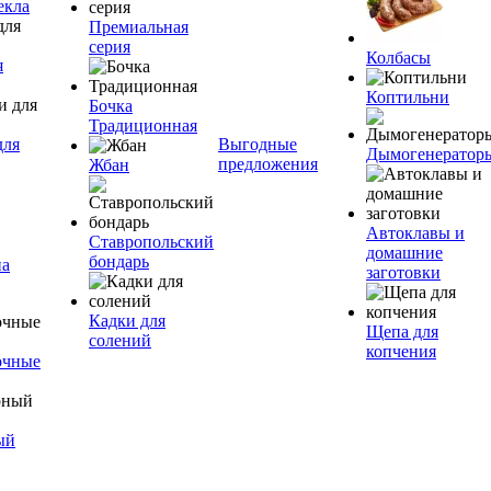
екла
Премиальная
серия
Колбасы
я
Коптильни
Бочка
Традиционная
для
Выгодные
Дымогенератор
предложения
Жбан
Автоклавы и
Ставропольский
домашние
бондарь
на
заготовки
Кадки для
Щепа для
солений
копчения
очные
ый