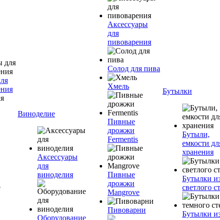
Аксессуары
для
пивоварения
Солод для пива
для
Хмель
ения
Бутылки
Виноделие
Пивные
дрожжи
Бутыли,
Fermentis
емкости дл
хранения
Аксессуары
для
виноделия
Пивные
Бутылки и
дрожжи
светлого с
Mangrove
Пивоварни
Бутылки и
Оборудование