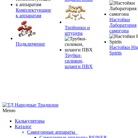
Комплектующие
к аппаратам
Настойки
Лаборатория
Тройники и
самогона
штуцера
Подключение
Настойки Hi
Spirits
Трубки-
силикон,
шланги ПВХ
Меню
Калькуляторы
Каталог
Самогонные аппараты
Самогонные аппараты REINER