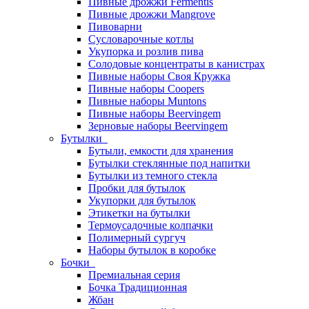
Пивные дрожжи Fermentis
Пивные дрожжи Mangrove
Пивоварни
Сусловарочные котлы
Укупорка и розлив пива
Солодовые концентраты в канистрах
Пивные наборы Своя Кружка
Пивные наборы Coopers
Пивные наборы Muntons
Пивные наборы Beervingem
Зерновые наборы Beervingem
Бутылки
Бутыли, емкости для хранения
Бутылки стеклянные под напитки
Бутылки из темного стекла
Пробки для бутылок
Укупорки для бутылок
Этикетки на бутылки
Термоусадочные колпачки
Полимерный сургуч
Наборы бутылок в коробке
Бочки
Премиальная серия
Бочка Традиционная
Жбан