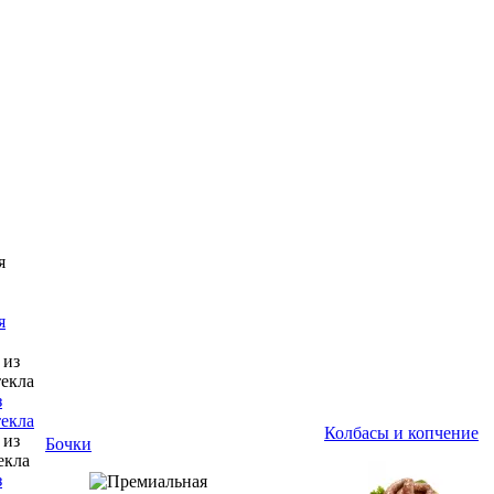
я
з
текла
Колбасы и копчение
Бочки
з