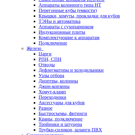
Аппараты колонного типа НТ
Перегонные кубы (емкости)
Крышки, хомуты, прокладки для кубов
ТЭНы и автоматика
Аппараты с сухопарником
Индукционные плиты
Комплектующие к аппаратам
Подключение
Железо
Царги
РПН, СПН
Отводы
Дефлегматоры и холодильники
Узлы отбора
Диоптры, колонны
Джин-корзины
Хомут-кламп
Переходники
Аксессуары для кубов
Разное
Быстросъемы, фитинги
Краны, подключение
Тройники и штуцера
Трубки-силикон, шланги ПВХ