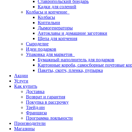
Ставропольский бондарь
Кадки для солений
Колбасы и копчение
Колбасы
Коптильни
Дымогенераторы
Автоклавы и домашние заготовки
Щепа для копчения
Сыроделие
Идеи подарков
Упаковка для маркетов
Бумажный наполнитель для подарков
Картонные короба, самосборные почтовые ко
Пакеты, скотч, пленка, пупырка
Акции
Услуги
Как купить
Доставка
Возврат и гарантия
Покупка в рассрочку
Трейд-ин
Франшиза
Программа лояльности
Производители
Магазины