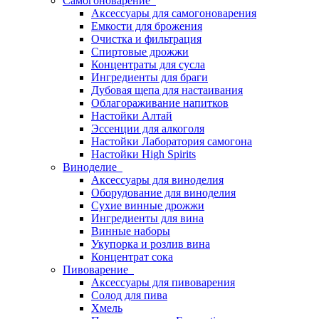
Самогоноварение
Аксессуары для самогоноварения
Емкости для брожения
Очистка и фильтрация
Спиртовые дрожжи
Концентраты для сусла
Ингредиенты для браги
Дубовая щепа для настаивания
Облагораживание напитков
Настойки Алтай
Эссенции для алкоголя
Настойки Лаборатория самогона
Настойки High Spirits
Виноделие
Аксессуары для виноделия
Оборудование для виноделия
Сухие винные дрожжи
Ингредиенты для вина
Винные наборы
Укупорка и розлив вина
Концентрат сока
Пивоварение
Аксессуары для пивоварения
Солод для пива
Хмель