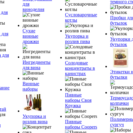
темного ст
для
виноделия
 для
Сусловарочные
Пробки дл
котлы
бутылок
Сухие
 для
винные
Укупорка и
Укупорки 
дрожжи
розлив пива
бутылок
 для
Ингредиенты
Солодовые
для вина
концентраты в
Этикетки 
канистрах
бутылки
Винные
ание
наборы
Пивные
Термоусад
наборы Своя
колпачки
Кружка
тай
Укупорка и
Полимерн
розлив вина
Пивные
сургуч
я
наборы Coopers