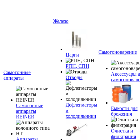
Железо
Самогоноварение
Царги
РПН, СПН
Самогонные
Аксессуары 
Отводы
аппараты
самогоновар
Дефлегматоры
Самогонные
Емкости для
и
аппараты
брожения
холодильники
REINER
Очистка и
фильтрация
Аппараты