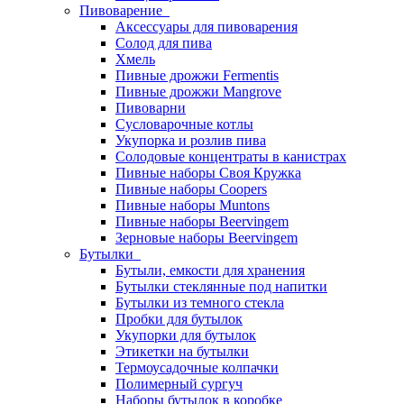
Пивоварение
Аксессуары для пивоварения
Солод для пива
Хмель
Пивные дрожжи Fermentis
Пивные дрожжи Mangrove
Пивоварни
Сусловарочные котлы
Укупорка и розлив пива
Солодовые концентраты в канистрах
Пивные наборы Своя Кружка
Пивные наборы Coopers
Пивные наборы Muntons
Пивные наборы Beervingem
Зерновые наборы Beervingem
Бутылки
Бутыли, емкости для хранения
Бутылки стеклянные под напитки
Бутылки из темного стекла
Пробки для бутылок
Укупорки для бутылок
Этикетки на бутылки
Термоусадочные колпачки
Полимерный сургуч
Наборы бутылок в коробке