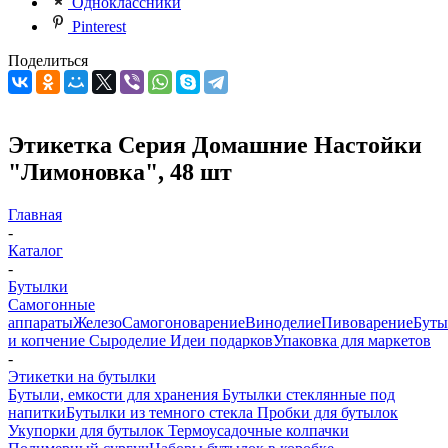
Одноклассники
Pinterest
Поделиться
Этикетка Серия Домашние Настойки
"Лимоновка", 48 шт
Главная
-
Каталог
-
Бутылки
Самогонные
аппараты
Железо
Самогоноварение
Виноделие
Пивоварение
Буты
и копчение
Сыроделие
Идеи подарков
Упаковка для маркетов
-
Этикетки на бутылки
Бутыли, емкости для хранения
Бутылки стеклянные под
напитки
Бутылки из темного стекла
Пробки для бутылок
Укупорки для бутылок
Термоусадочные колпачки