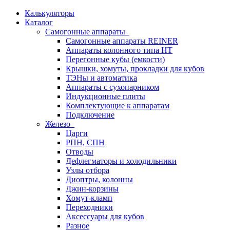
Калькуляторы
Каталог
Самогонные аппараты
Самогонные аппараты REINER
Аппараты колонного типа НТ
Перегонные кубы (емкости)
Крышки, хомуты, прокладки для кубов
ТЭНы и автоматика
Аппараты с сухопарником
Индукционные плиты
Комплектующие к аппаратам
Подключение
Железо
Царги
РПН, СПН
Отводы
Дефлегматоры и холодильники
Узлы отбора
Диоптры, колонны
Джин-корзины
Хомут-кламп
Переходники
Аксессуары для кубов
Разное