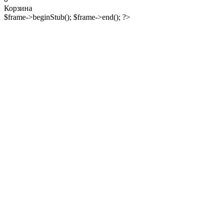
Корзина
$frame->beginStub(); $frame->end(); ?>