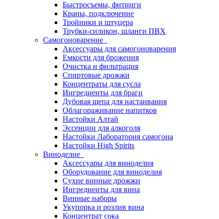
Быстросъемы, фитинги
Краны, подключение
Тройники и штуцера
Трубки-силикон, шланги ПВХ
Самогоноварение
Аксессуары для самогоноварения
Емкости для брожения
Очистка и фильтрация
Спиртовые дрожжи
Концентраты для сусла
Ингредиенты для браги
Дубовая щепа для настаивания
Облагораживание напитков
Настойки Алтай
Эссенции для алкоголя
Настойки Лаборатория самогона
Настойки High Spirits
Виноделие
Аксессуары для виноделия
Оборудование для виноделия
Сухие винные дрожжи
Ингредиенты для вина
Винные наборы
Укупорка и розлив вина
Концентрат сока