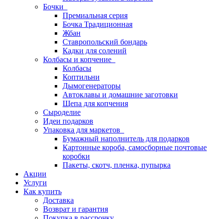
Бочки
Премиальная серия
Бочка Традиционная
Жбан
Ставропольский бондарь
Кадки для солений
Колбасы и копчение
Колбасы
Коптильни
Дымогенераторы
Автоклавы и домашние заготовки
Щепа для копчения
Сыроделие
Идеи подарков
Упаковка для маркетов
Бумажный наполнитель для подарков
Картонные короба, самосборные почтовые
коробки
Пакеты, скотч, пленка, пупырка
Акции
Услуги
Как купить
Доставка
Возврат и гарантия
Покупка в рассрочку