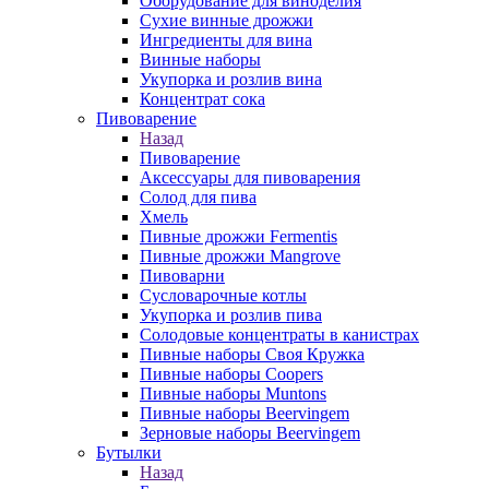
Оборудование для виноделия
Сухие винные дрожжи
Ингредиенты для вина
Винные наборы
Укупорка и розлив вина
Концентрат сока
Пивоварение
Назад
Пивоварение
Аксессуары для пивоварения
Солод для пива
Хмель
Пивные дрожжи Fermentis
Пивные дрожжи Mangrove
Пивоварни
Сусловарочные котлы
Укупорка и розлив пива
Солодовые концентраты в канистрах
Пивные наборы Своя Кружка
Пивные наборы Coopers
Пивные наборы Muntons
Пивные наборы Beervingem
Зерновые наборы Beervingem
Бутылки
Назад