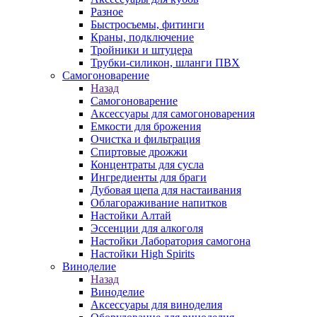
Разное
Быстросъемы, фитинги
Краны, подключение
Тройники и штуцера
Трубки-силикон, шланги ПВХ
Самогоноварение
Назад
Самогоноварение
Аксессуары для самогоноварения
Емкости для брожения
Очистка и фильтрация
Спиртовые дрожжи
Концентраты для сусла
Ингредиенты для браги
Дубовая щепа для настаивания
Облагораживание напитков
Настойки Алтай
Эссенции для алкоголя
Настойки Лаборатория самогона
Настойки High Spirits
Виноделие
Назад
Виноделие
Аксессуары для виноделия