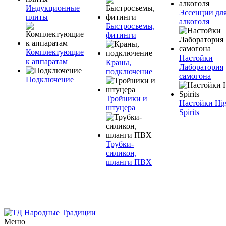
Индукционные
Эссенции дл
плиты
алкоголя
Быстросъемы,
фитинги
Комплектующие
Настойки
к аппаратам
Краны,
Лаборатория
подключение
самогона
Подключение
Тройники и
Настойки Hi
штуцера
Spirits
Трубки-
силикон,
шланги ПВХ
Меню