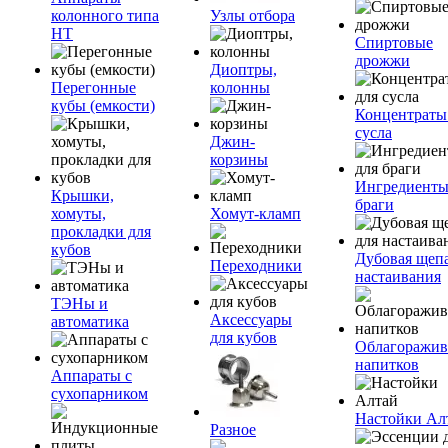
колонного типа
Узлы отбора
НТ
Спиртовые
дрожжи
Диоптры,
Перегонные
колонны
кубы (емкости)
Концентраты
сусла
Джин-
корзины
Ингредиенты
Крышки,
браги
хомуты,
Хомут-кламп
прокладки для
кубов
Дубовая щепа
Переходники
настаивания
ТЭНы и
Аксессуары
автоматика
для кубов
Облагоражив
напитков
Аппараты с
сухопарником
Настойки Ал
Разное