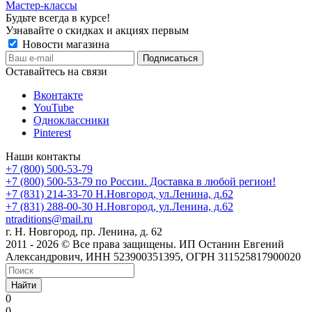
Мастер-классы
Будьте всегда в курсе!
Узнавайте о скидках и акциях первым
Новости магазина
Оставайтесь на связи
Вконтакте
YouTube
Одноклассники
Pinterest
Наши контакты
+7 (800) 500-53-79
+7 (800) 500-53-79
по России. Доставка в любой регион!
+7 (831) 214-33-70
Н.Новгород, ул.Ленина, д.62
+7 (831) 288-00-30
Н.Новгород, ул.Ленина, д.62
ntraditions@mail.ru
г. Н. Новгород, пр. Ленина, д. 62
2011 - 2026 © Все права защищены. ИП Останин Евгений
Александрович, ИНН 523900351395, ОГРН 311525817900020
Найти
0
0