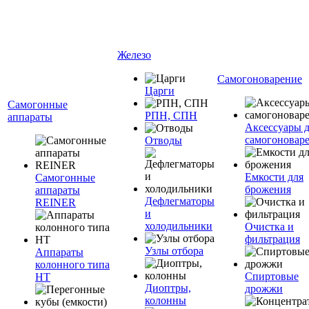
Железо
Самогоноварение
Царги
Самогонные
РПН, СПН
аппараты
Аксессуары 
самогоновар
Отводы
Емкости для
Самогонные
брожения
аппараты
Дефлегматоры
REINER
и
холодильники
Очистка и
фильтрация
Узлы отбора
Аппараты
колонного типа
Спиртовые
НТ
Диоптры,
дрожжи
колонны