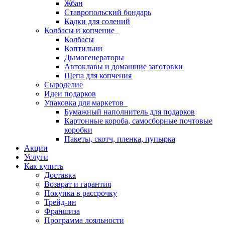
Жбан
Ставропольский бондарь
Кадки для солений
Колбасы и копчение
Колбасы
Коптильни
Дымогенераторы
Автоклавы и домашние заготовки
Щепа для копчения
Сыроделие
Идеи подарков
Упаковка для маркетов
Бумажный наполнитель для подарков
Картонные короба, самосборные почтовые
коробки
Пакеты, скотч, пленка, пупырка
Акции
Услуги
Как купить
Доставка
Возврат и гарантия
Покупка в рассрочку
Трейд-ин
Франшиза
Программа лояльности