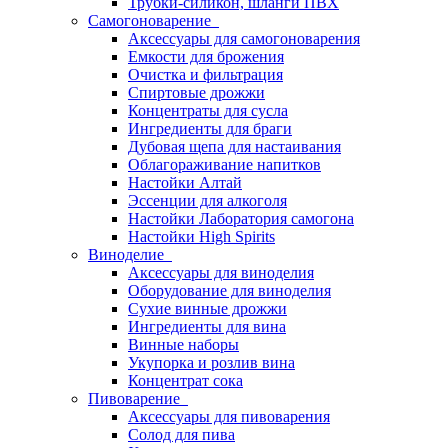
Трубки-силикон, шланги ПВХ
Самогоноварение
Аксессуары для самогоноварения
Емкости для брожения
Очистка и фильтрация
Спиртовые дрожжи
Концентраты для сусла
Ингредиенты для браги
Дубовая щепа для настаивания
Облагораживание напитков
Настойки Алтай
Эссенции для алкоголя
Настойки Лаборатория самогона
Настойки High Spirits
Виноделие
Аксессуары для виноделия
Оборудование для виноделия
Сухие винные дрожжи
Ингредиенты для вина
Винные наборы
Укупорка и розлив вина
Концентрат сока
Пивоварение
Аксессуары для пивоварения
Солод для пива