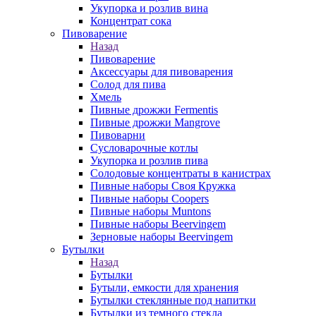
Укупорка и розлив вина
Концентрат сока
Пивоварение
Назад
Пивоварение
Аксессуары для пивоварения
Солод для пива
Хмель
Пивные дрожжи Fermentis
Пивные дрожжи Mangrove
Пивоварни
Сусловарочные котлы
Укупорка и розлив пива
Солодовые концентраты в канистрах
Пивные наборы Своя Кружка
Пивные наборы Coopers
Пивные наборы Muntons
Пивные наборы Beervingem
Зерновые наборы Beervingem
Бутылки
Назад
Бутылки
Бутыли, емкости для хранения
Бутылки стеклянные под напитки
Бутылки из темного стекла