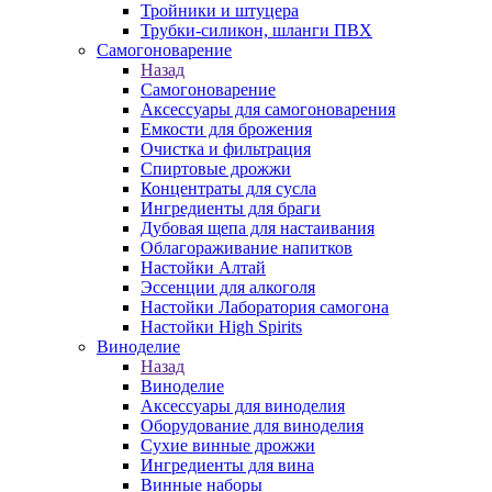
Тройники и штуцера
Трубки-силикон, шланги ПВХ
Самогоноварение
Назад
Самогоноварение
Аксессуары для самогоноварения
Емкости для брожения
Очистка и фильтрация
Спиртовые дрожжи
Концентраты для сусла
Ингредиенты для браги
Дубовая щепа для настаивания
Облагораживание напитков
Настойки Алтай
Эссенции для алкоголя
Настойки Лаборатория самогона
Настойки High Spirits
Виноделие
Назад
Виноделие
Аксессуары для виноделия
Оборудование для виноделия
Сухие винные дрожжи
Ингредиенты для вина
Винные наборы