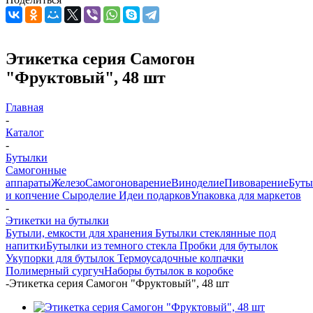
Этикетка серия Самогон
"Фруктовый", 48 шт
Главная
-
Каталог
-
Бутылки
Самогонные
аппараты
Железо
Самогоноварение
Виноделие
Пивоварение
Буты
и копчение
Сыроделие
Идеи подарков
Упаковка для маркетов
-
Этикетки на бутылки
Бутыли, емкости для хранения
Бутылки стеклянные под
напитки
Бутылки из темного стекла
Пробки для бутылок
Укупорки для бутылок
Термоусадочные колпачки
Полимерный сургуч
Наборы бутылок в коробке
-
Этикетка серия Самогон "Фруктовый", 48 шт