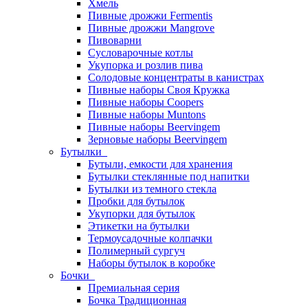
Хмель
Пивные дрожжи Fermentis
Пивные дрожжи Mangrove
Пивоварни
Сусловарочные котлы
Укупорка и розлив пива
Солодовые концентраты в канистрах
Пивные наборы Своя Кружка
Пивные наборы Coopers
Пивные наборы Muntons
Пивные наборы Beervingem
Зерновые наборы Beervingem
Бутылки
Бутыли, емкости для хранения
Бутылки стеклянные под напитки
Бутылки из темного стекла
Пробки для бутылок
Укупорки для бутылок
Этикетки на бутылки
Термоусадочные колпачки
Полимерный сургуч
Наборы бутылок в коробке
Бочки
Премиальная серия
Бочка Традиционная