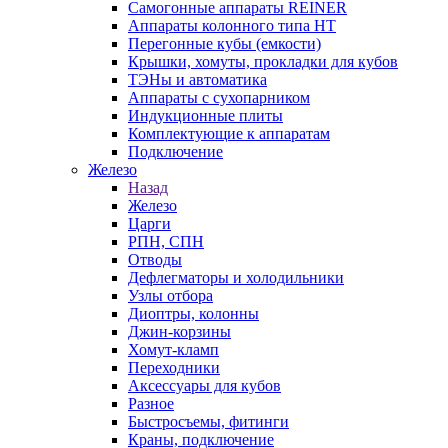
Самогонные аппараты REINER
Аппараты колонного типа НТ
Перегонные кубы (емкости)
Крышки, хомуты, прокладки для кубов
ТЭНы и автоматика
Аппараты с сухопарником
Индукционные плиты
Комплектующие к аппаратам
Подключение
Железо
Назад
Железо
Царги
РПН, СПН
Отводы
Дефлегматоры и холодильники
Узлы отбора
Диоптры, колонны
Джин-корзины
Хомут-кламп
Переходники
Аксессуары для кубов
Разное
Быстросъемы, фитинги
Краны, подключение