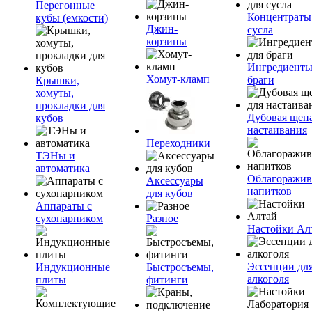
Перегонные
Концентраты
кубы (емкости)
Джин-
сусла
корзины
Ингредиенты
Хомут-кламп
браги
Крышки,
хомуты,
прокладки для
Дубовая щепа
кубов
настаивания
Переходники
ТЭНы и
автоматика
Облагоражив
Аксессуары
напитков
для кубов
Аппараты с
сухопарником
Разное
Настойки Ал
Эссенции дл
Индукционные
Быстросъемы,
алкоголя
плиты
фитинги