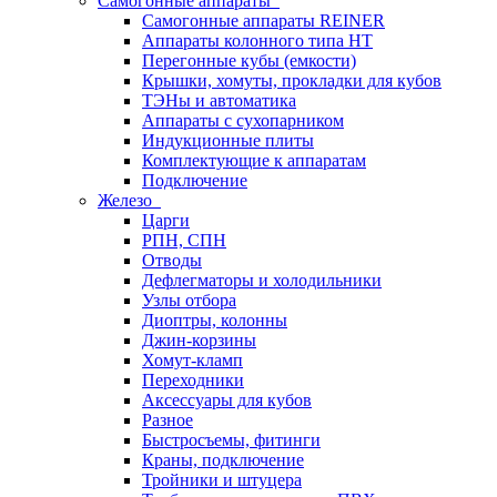
Самогонные аппараты
Самогонные аппараты REINER
Аппараты колонного типа НТ
Перегонные кубы (емкости)
Крышки, хомуты, прокладки для кубов
ТЭНы и автоматика
Аппараты с сухопарником
Индукционные плиты
Комплектующие к аппаратам
Подключение
Железо
Царги
РПН, СПН
Отводы
Дефлегматоры и холодильники
Узлы отбора
Диоптры, колонны
Джин-корзины
Хомут-кламп
Переходники
Аксессуары для кубов
Разное
Быстросъемы, фитинги
Краны, подключение
Тройники и штуцера