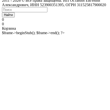
2011 - 2026 © Все права защищены. ИП Останин Евгений
Александрович, ИНН 523900351395, ОГРН 311525817900020
Найти
0
0
Корзина
$frame->beginStub(); $frame->end(); ?>