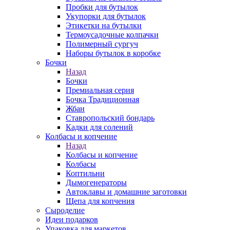
Пробки для бутылок
Укупорки для бутылок
Этикетки на бутылки
Термоусадочные колпачки
Полимерный сургуч
Наборы бутылок в коробке
Бочки
Назад
Бочки
Премиальная серия
Бочка Традиционная
Жбан
Ставропольский бондарь
Кадки для солений
Колбасы и копчение
Назад
Колбасы и копчение
Колбасы
Коптильни
Дымогенераторы
Автоклавы и домашние заготовки
Щепа для копчения
Сыроделие
Идеи подарков
Упаковка для маркетов