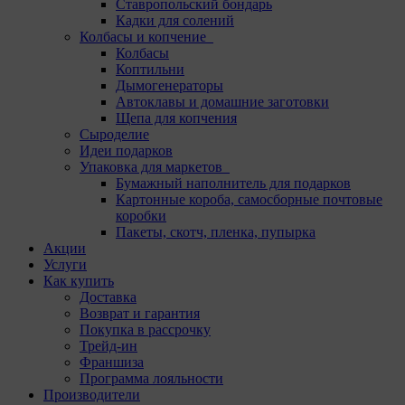
Ставропольский бондарь
Кадки для солений
Колбасы и копчение
Колбасы
Коптильни
Дымогенераторы
Автоклавы и домашние заготовки
Щепа для копчения
Сыроделие
Идеи подарков
Упаковка для маркетов
Бумажный наполнитель для подарков
Картонные короба, самосборные почтовые
коробки
Пакеты, скотч, пленка, пупырка
Акции
Услуги
Как купить
Доставка
Возврат и гарантия
Покупка в рассрочку
Трейд-ин
Франшиза
Программа лояльности
Производители