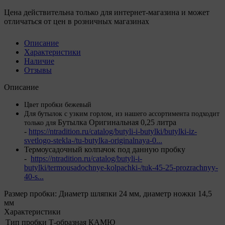
Цена действительна только для интернет-магазина и может
отличаться от цен в розничных магазинах
Описание
Характеристики
Наличие
Отзывы
Описание
Цвет пробки бежевый
Для бутылок с узким горлом, из нашего ассортимента подходит
Бутылка Оригинальная 0,25 литра
только для
-
https://ntradition.ru/catalog/butyli-i-butylki/butylki-iz-
svetlogo-stekla-/tu-butylka-originalnaya-0...
Термоусадочный колпачок под данную пробку
-
https://ntradition.ru/catalog/butyli-i-
butylki/termousadochnye-kolpachki-/tuk-45-25-prozrachnyy-
40-s...
Размер пробки: Диаметр шляпки 24 мм, диаметр ножки 14,5
мм
Характеристики
Тип пробки
Т-образная КАМЮ