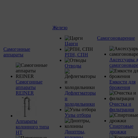
Железо
Самогоноварение
Царги
Самогонные
аппараты
РПН, СПН
Аксессуары 
самогоновар
Отводы
Самогонные
Емкости для
аппараты
брожения
REINER
Дефлегматоры
и
холодильники
Очистка и
фильтрация
Узлы отбора
Аппараты
Спиртовые
колонного типа
Диоптры,
дрожжи
НТ
колонны