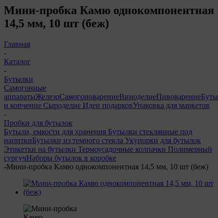
Мини-пробка Камю однокомпонентная
14,5 мм, 10 шт (беж)
Главная
-
Каталог
-
Бутылки
Самогонные
аппараты
Железо
Самогоноварение
Виноделие
Пивоварение
Буты
и копчение
Сыроделие
Идеи подарков
Упаковка для маркетов
-
Пробки для бутылок
Бутыли, емкости для хранения
Бутылки стеклянные под
напитки
Бутылки из темного стекла
Укупорки для бутылок
Этикетки на бутылки
Термоусадочные колпачки
Полимерный
сургуч
Наборы бутылок в коробке
-
Мини-пробка Камю однокомпонентная 14,5 мм, 10 шт (беж)