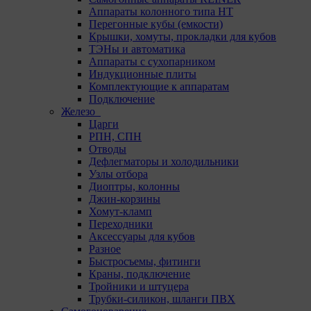
Аппараты колонного типа НТ
Перегонные кубы (емкости)
Крышки, хомуты, прокладки для кубов
ТЭНы и автоматика
Аппараты с сухопарником
Индукционные плиты
Комплектующие к аппаратам
Подключение
Железо
Царги
РПН, СПН
Отводы
Дефлегматоры и холодильники
Узлы отбора
Диоптры, колонны
Джин-корзины
Хомут-кламп
Переходники
Аксессуары для кубов
Разное
Быстросъемы, фитинги
Краны, подключение
Тройники и штуцера
Трубки-силикон, шланги ПВХ