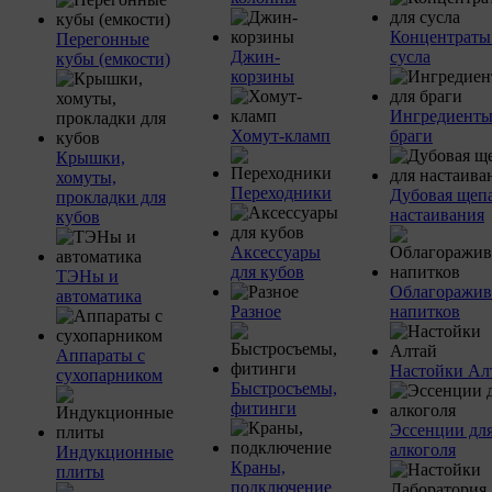
Концентраты
Перегонные
Джин-
сусла
кубы (емкости)
корзины
Ингредиенты
Хомут-кламп
браги
Крышки,
хомуты,
Переходники
Дубовая щепа
прокладки для
настаивания
кубов
Аксессуары
для кубов
ТЭНы и
Облагоражив
автоматика
Разное
напитков
Аппараты с
Настойки Ал
сухопарником
Быстросъемы,
фитинги
Эссенции дл
алкоголя
Индукционные
Краны,
плиты
подключение