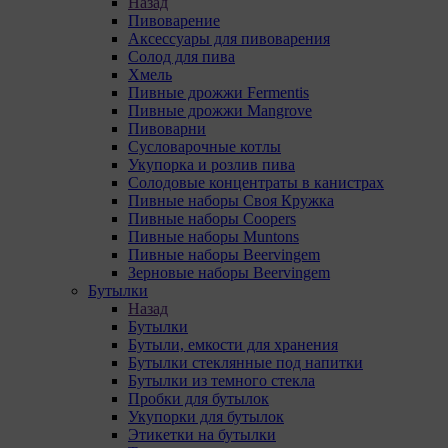
Назад
Пивоварение
Аксессуары для пивоварения
Солод для пива
Хмель
Пивные дрожжи Fermentis
Пивные дрожжи Mangrove
Пивоварни
Сусловарочные котлы
Укупорка и розлив пива
Солодовые концентраты в канистрах
Пивные наборы Своя Кружка
Пивные наборы Coopers
Пивные наборы Muntons
Пивные наборы Beervingem
Зерновые наборы Beervingem
Бутылки
Назад
Бутылки
Бутыли, емкости для хранения
Бутылки стеклянные под напитки
Бутылки из темного стекла
Пробки для бутылок
Укупорки для бутылок
Этикетки на бутылки