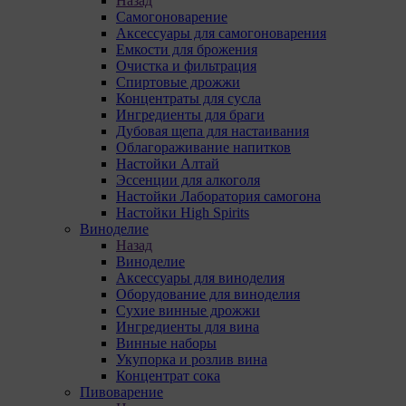
Назад
Самогоноварение
Аксессуары для самогоноварения
Емкости для брожения
Очистка и фильтрация
Спиртовые дрожжи
Концентраты для сусла
Ингредиенты для браги
Дубовая щепа для настаивания
Облагораживание напитков
Настойки Алтай
Эссенции для алкоголя
Настойки Лаборатория самогона
Настойки High Spirits
Виноделие
Назад
Виноделие
Аксессуары для виноделия
Оборудование для виноделия
Сухие винные дрожжи
Ингредиенты для вина
Винные наборы
Укупорка и розлив вина
Концентрат сока
Пивоварение