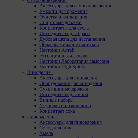
Самогоноварение
Аксессуары для самогоноварения
Емкости для брожения
Очистка и фильтрация
Спиртовые дрожжи
Концентраты для сусла
Ингредиенты для браги
Дубовая щепа для настаивания
Облагораживание напитков
Настойки Алтай
Эссенции для алкоголя
Настойки Лаборатория самогона
Настойки High Spirits
Виноделие
Аксессуары для виноделия
Оборудование для виноделия
Сухие винные дрожжи
Ингредиенты для вина
Винные наборы
Укупорка и розлив вина
Концентрат сока
Пивоварение
Аксессуары для пивоварения
Солод для пива
Хмель