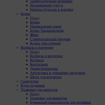
Термоусадочные колпачки
Полимерный сургуч
Наборы бутылок в коробке
Бочки
Назад
Бочки
Премиальная серия
Бочка Традиционная
Жбан
Ставропольский бондарь
Кадки для солений
Колбасы и копчение
Назад
Колбасы и копчение
Колбасы
Коптильни
Дымогенераторы
Автоклавы и домашние заготовки
Щепа для копчения
Сыроделие
Идеи подарков
Упаковка для маркетов
Назад
Упаковка для маркетов
Бумажный наполнитель для подарков