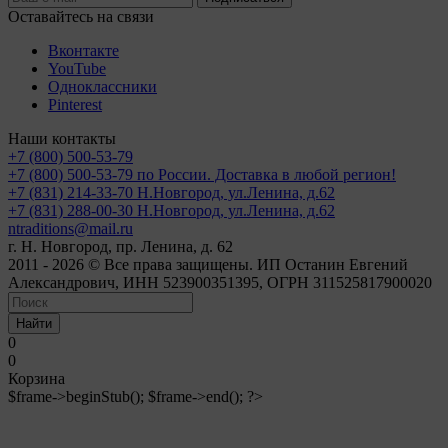
Оставайтесь на связи
Вконтакте
YouTube
Одноклассники
Pinterest
Наши контакты
+7 (800) 500-53-79
+7 (800) 500-53-79
по России. Доставка в любой регион!
+7 (831) 214-33-70
Н.Новгород, ул.Ленина, д.62
+7 (831) 288-00-30
Н.Новгород, ул.Ленина, д.62
ntraditions@mail.ru
г. Н. Новгород, пр. Ленина, д. 62
2011 - 2026 © Все права защищены. ИП Останин Евгений
Александрович, ИНН 523900351395, ОГРН 311525817900020
Найти
0
0
Корзина
$frame->beginStub(); $frame->end(); ?>