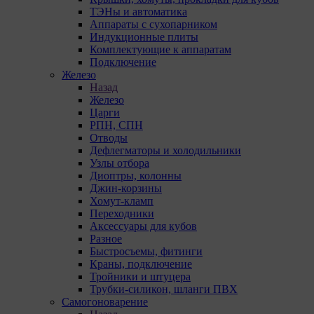
ТЭНы и автоматика
Аппараты с сухопарником
Индукционные плиты
Комплектующие к аппаратам
Подключение
Железо
Назад
Железо
Царги
РПН, СПН
Отводы
Дефлегматоры и холодильники
Узлы отбора
Диоптры, колонны
Джин-корзины
Хомут-кламп
Переходники
Аксессуары для кубов
Разное
Быстросъемы, фитинги
Краны, подключение
Тройники и штуцера
Трубки-силикон, шланги ПВХ
Самогоноварение