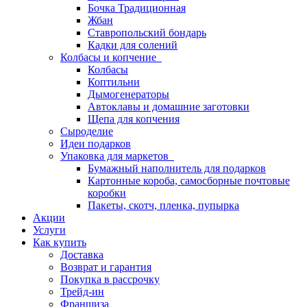
Бочка Традиционная
Жбан
Ставропольский бондарь
Кадки для солений
Колбасы и копчение
Колбасы
Коптильни
Дымогенераторы
Автоклавы и домашние заготовки
Щепа для копчения
Сыроделие
Идеи подарков
Упаковка для маркетов
Бумажный наполнитель для подарков
Картонные короба, самосборные почтовые
коробки
Пакеты, скотч, пленка, пупырка
Акции
Услуги
Как купить
Доставка
Возврат и гарантия
Покупка в рассрочку
Трейд-ин
Франшиза