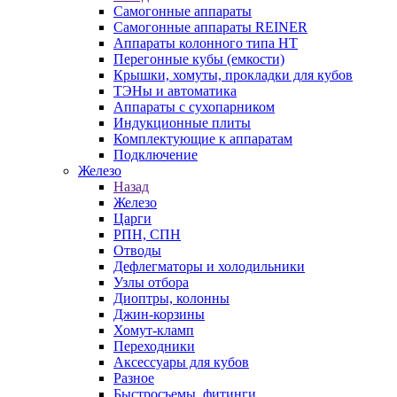
Самогонные аппараты
Самогонные аппараты REINER
Аппараты колонного типа НТ
Перегонные кубы (емкости)
Крышки, хомуты, прокладки для кубов
ТЭНы и автоматика
Аппараты с сухопарником
Индукционные плиты
Комплектующие к аппаратам
Подключение
Железо
Назад
Железо
Царги
РПН, СПН
Отводы
Дефлегматоры и холодильники
Узлы отбора
Диоптры, колонны
Джин-корзины
Хомут-кламп
Переходники
Аксессуары для кубов
Разное
Быстросъемы, фитинги