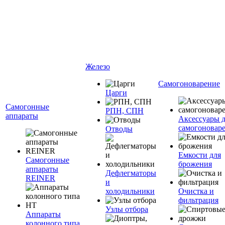
Железо
Самогоноварение
Царги
Самогонные
РПН, СПН
аппараты
Аксессуары 
самогоновар
Отводы
Емкости для
Самогонные
брожения
аппараты
Дефлегматоры
REINER
и
холодильники
Очистка и
фильтрация
Узлы отбора
Аппараты
колонного типа