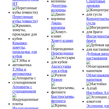
Спиртовые
НТ
Диоптры,
дрожжи
колонны
Перегонные
Концентраты
кубы (емкости)
Джин-
сусла
корзины
Ингредиенты
Хомут-кламп
браги
Крышки,
хомуты,
прокладки для
Переходники
Дубовая щепа
кубов
настаивания
Аксессуары
ТЭНы и
для кубов
автоматика
Облагоражив
Разное
напитков
Аппараты с
сухопарником
Настойки Ал
Быстросъемы,
фитинги
Эссенции дл
Индукционные