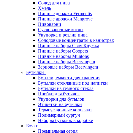
Солод для пива
Хмель
Пивные дрожжи Fermentis
Пивные дрожжи Mangrove
Пивоварни
Сусловарочные котлы
Укупорка и розлив пива
Солодовые концентраты в канистрах
Пивные наборы Своя Кружка
Пивные наборы Coopers
Пивные наборы Muntons
Пивные наборы Beervingem
Зерновые наборы Beervingem
Бутылки
Бутыли, емкости для хранения
Бутылки стеклянные под напитки
Бутылки из темного стекла
Пробки для бутылок
Укупорки для бутылок
Этикетки на бутылки
Термоусадочные колпачки
Полимерный сургуч
Наборы бутылок в коробке
Бочки
Премиальная серия