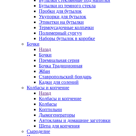
Бутылки стеклянные под напитки
Бутылки из темного стекла
Пробки для бутылок
Укупорки для бутылок
Этикетки на бутылки
Термоусадочные колпачки
Полимерный сургуч
Наборы бутылок в коробке
Бочки
Назад
Бочки
Премиальная серия
Бочка Традиционная
Жбан
Ставропольский бондарь
Кадки для солений
Колбасы и копчение
Назад
Колбасы и копчение
Колбасы
Коптильни
Дымогенераторы
Автоклавы и домашние заготовки
Щепа для копчения
Сыроделие