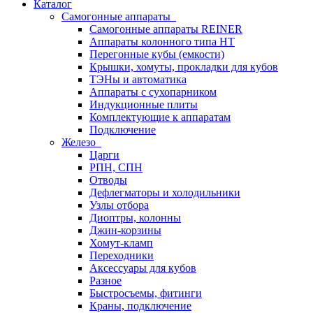
Каталог
Самогонные аппараты
Самогонные аппараты REINER
Аппараты колонного типа НТ
Перегонные кубы (емкости)
Крышки, хомуты, прокладки для кубов
ТЭНы и автоматика
Аппараты с сухопарником
Индукционные плиты
Комплектующие к аппаратам
Подключение
Железо
Царги
РПН, СПН
Отводы
Дефлегматоры и холодильники
Узлы отбора
Диоптры, колонны
Джин-корзины
Хомут-кламп
Переходники
Аксессуары для кубов
Разное
Быстросъемы, фитинги
Краны, подключение