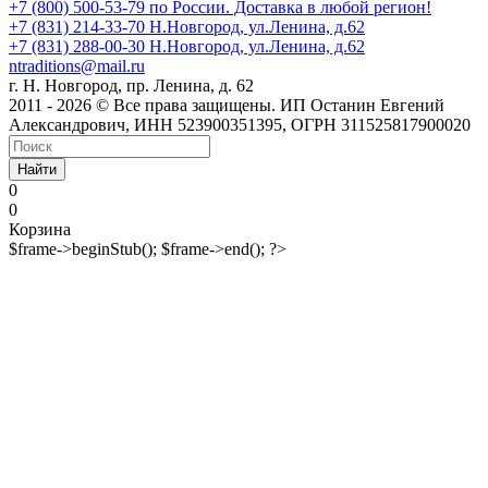
+7 (800) 500-53-79
по России. Доставка в любой регион!
+7 (831) 214-33-70
Н.Новгород, ул.Ленина, д.62
+7 (831) 288-00-30
Н.Новгород, ул.Ленина, д.62
ntraditions@mail.ru
г. Н. Новгород, пр. Ленина, д. 62
2011 - 2026 © Все права защищены. ИП Останин Евгений
Александрович, ИНН 523900351395, ОГРН 311525817900020
Найти
0
0
Корзина
$frame->beginStub(); $frame->end(); ?>