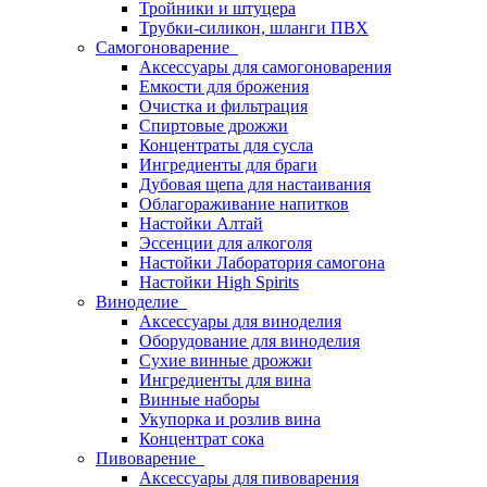
Тройники и штуцера
Трубки-силикон, шланги ПВХ
Самогоноварение
Аксессуары для самогоноварения
Емкости для брожения
Очистка и фильтрация
Спиртовые дрожжи
Концентраты для сусла
Ингредиенты для браги
Дубовая щепа для настаивания
Облагораживание напитков
Настойки Алтай
Эссенции для алкоголя
Настойки Лаборатория самогона
Настойки High Spirits
Виноделие
Аксессуары для виноделия
Оборудование для виноделия
Сухие винные дрожжи
Ингредиенты для вина
Винные наборы
Укупорка и розлив вина
Концентрат сока
Пивоварение
Аксессуары для пивоварения