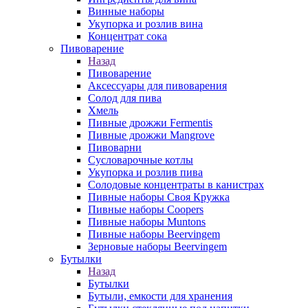
Винные наборы
Укупорка и розлив вина
Концентрат сока
Пивоварение
Назад
Пивоварение
Аксессуары для пивоварения
Солод для пива
Хмель
Пивные дрожжи Fermentis
Пивные дрожжи Mangrove
Пивоварни
Сусловарочные котлы
Укупорка и розлив пива
Солодовые концентраты в канистрах
Пивные наборы Своя Кружка
Пивные наборы Coopers
Пивные наборы Muntons
Пивные наборы Beervingem
Зерновые наборы Beervingem
Бутылки
Назад
Бутылки
Бутыли, емкости для хранения