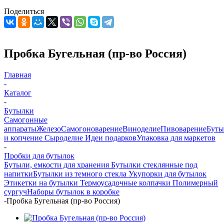
Поделиться
Пробка Бугельная (пр-во Россия)
Главная
-
Каталог
-
Бутылки
Самогонные
аппараты
Железо
Самогоноварение
Виноделие
Пивоварение
Буты
и копчение
Сыроделие
Идеи подарков
Упаковка для маркетов
-
Пробки для бутылок
Бутыли, емкости для хранения
Бутылки стеклянные под
напитки
Бутылки из темного стекла
Укупорки для бутылок
Этикетки на бутылки
Термоусадочные колпачки
Полимерный
сургуч
Наборы бутылок в коробке
-
Пробка Бугельная (пр-во Россия)