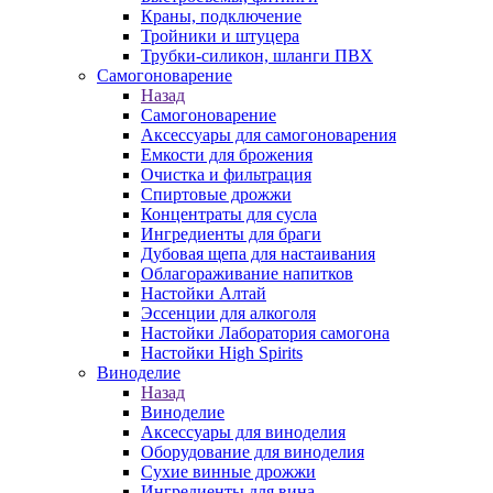
Краны, подключение
Тройники и штуцера
Трубки-силикон, шланги ПВХ
Самогоноварение
Назад
Самогоноварение
Аксессуары для самогоноварения
Емкости для брожения
Очистка и фильтрация
Спиртовые дрожжи
Концентраты для сусла
Ингредиенты для браги
Дубовая щепа для настаивания
Облагораживание напитков
Настойки Алтай
Эссенции для алкоголя
Настойки Лаборатория самогона
Настойки High Spirits
Виноделие
Назад
Виноделие
Аксессуары для виноделия
Оборудование для виноделия
Сухие винные дрожжи
Ингредиенты для вина