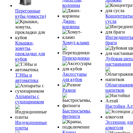
колонны
Перегонные
Концентраты
кубы (емкости)
Джин-
сусла
корзины
Ингредиенты
Хомут-кламп
браги
Крышки,
хомуты,
прокладки для
Переходники
Дубовая щепа
кубов
настаивания
Аксессуары
ТЭНы и
для кубов
автоматика
Облагоражив
Разное
напитков
Аппараты с
сухопарником
Настойки Ал
Быстросъемы,
фитинги
Эссенции дл
Индукционные
алкоголя
плиты
Краны,