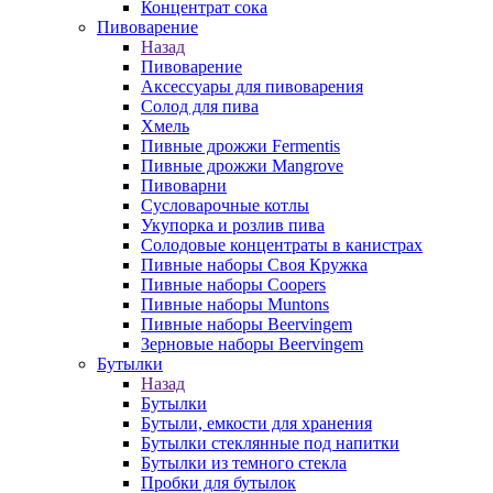
Концентрат сока
Пивоварение
Назад
Пивоварение
Аксессуары для пивоварения
Солод для пива
Хмель
Пивные дрожжи Fermentis
Пивные дрожжи Mangrove
Пивоварни
Сусловарочные котлы
Укупорка и розлив пива
Солодовые концентраты в канистрах
Пивные наборы Своя Кружка
Пивные наборы Coopers
Пивные наборы Muntons
Пивные наборы Beervingem
Зерновые наборы Beervingem
Бутылки
Назад
Бутылки
Бутыли, емкости для хранения
Бутылки стеклянные под напитки
Бутылки из темного стекла
Пробки для бутылок