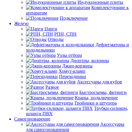
Индукционные плиты
Комплектующие к
аппаратам
Подключение
Железо
Царги
РПН, СПН
Отводы
Дефлегматоры и
холодильники
Узлы отбора
Диоптры, колонны
Джин-корзины
Хомут-кламп
Переходники
Аксессуары для кубов
Разное
Быстросъемы, фитинги
Краны, подключение
Тройники и штуцера
Трубки-силикон,
шланги ПВХ
Самогоноварение
Аксессуары
для самогоноварения