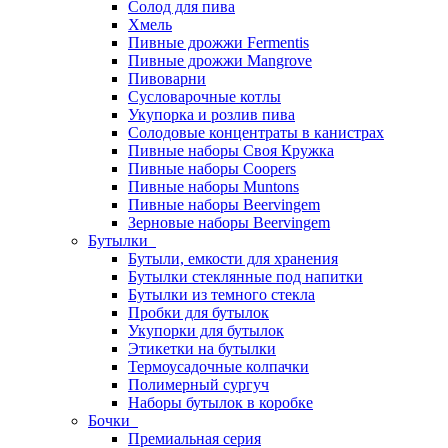
Солод для пива
Хмель
Пивные дрожжи Fermentis
Пивные дрожжи Mangrove
Пивоварни
Сусловарочные котлы
Укупорка и розлив пива
Солодовые концентраты в канистрах
Пивные наборы Своя Кружка
Пивные наборы Coopers
Пивные наборы Muntons
Пивные наборы Beervingem
Зерновые наборы Beervingem
Бутылки
Бутыли, емкости для хранения
Бутылки стеклянные под напитки
Бутылки из темного стекла
Пробки для бутылок
Укупорки для бутылок
Этикетки на бутылки
Термоусадочные колпачки
Полимерный сургуч
Наборы бутылок в коробке
Бочки
Премиальная серия