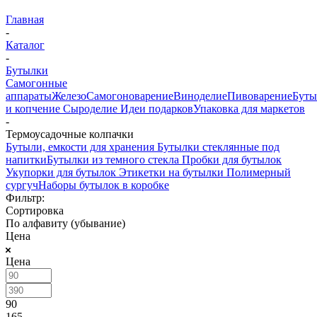
Главная
-
Каталог
-
Бутылки
Самогонные
аппараты
Железо
Самогоноварение
Виноделие
Пивоварение
Буты
и копчение
Сыроделие
Идеи подарков
Упаковка для маркетов
-
Термоусадочные колпачки
Бутыли, емкости для хранения
Бутылки стеклянные под
напитки
Бутылки из темного стекла
Пробки для бутылок
Укупорки для бутылок
Этикетки на бутылки
Полимерный
сургуч
Наборы бутылок в коробке
Фильтр:
Сортировка
По алфавиту (убывание)
Цена
Цена
90
165