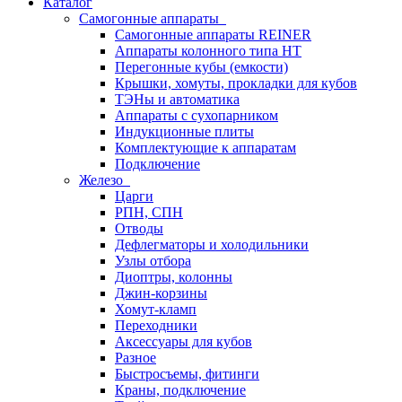
Каталог
Самогонные аппараты
Самогонные аппараты REINER
Аппараты колонного типа НТ
Перегонные кубы (емкости)
Крышки, хомуты, прокладки для кубов
ТЭНы и автоматика
Аппараты с сухопарником
Индукционные плиты
Комплектующие к аппаратам
Подключение
Железо
Царги
РПН, СПН
Отводы
Дефлегматоры и холодильники
Узлы отбора
Диоптры, колонны
Джин-корзины
Хомут-кламп
Переходники
Аксессуары для кубов
Разное
Быстросъемы, фитинги
Краны, подключение