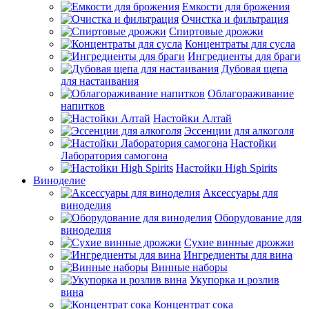
Емкости для брожения
Очистка и фильтрация
Спиртовые дрожжи
Концентраты для сусла
Ингредиенты для браги
Дубовая щепа
для настаивания
Облагораживание
напитков
Настойки Алтай
Эссенции для алкоголя
Настойки
Лаборатория самогона
Настойки High Spirits
Виноделие
Аксессуары для
виноделия
Оборудование для
виноделия
Сухие винные дрожжи
Ингредиенты для вина
Винные наборы
Укупорка и розлив
вина
Концентрат сока