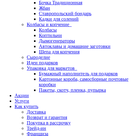
Бочка Традиционная
Жбан
Ставропольский бондарь
Кадки для солений
Колбасы и копчение
Колбасы
Коптильни
Дымогенераторы
Автоклавы и домашние заготовки
Щепа для копчения
Сыроделие
Идеи подарков
Упаковка для маркетов
Бумажный наполнитель для подарков
Картонные короба, самосборные почтовые
коробки
Пакеты, скотч, пленка, пупырка
Акции
Услуги
Как купить
Доставка
Возврат и гарантия
Покупка в рассрочку
Трейд-ин
Франшиза