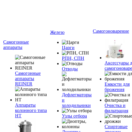
Самогоноварение
Железо
Самогонные
аппараты
Царги
РПН, СПН
Аксессуары 
самогоновар
Отводы
Самогонные
аппараты
REINER
Емкости для
брожения
Дефлегматоры
и
Аппараты
холодильники
Очистка и
колонного типа
фильтрация
НТ
Узлы отбора
Спиртовые
Диоптры,
дрожжи