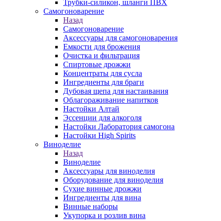
Трубки-силикон, шланги ПВХ
Самогоноварение
Назад
Самогоноварение
Аксессуары для самогоноварения
Емкости для брожения
Очистка и фильтрация
Спиртовые дрожжи
Концентраты для сусла
Ингредиенты для браги
Дубовая щепа для настаивания
Облагораживание напитков
Настойки Алтай
Эссенции для алкоголя
Настойки Лаборатория самогона
Настойки High Spirits
Виноделие
Назад
Виноделие
Аксессуары для виноделия
Оборудование для виноделия
Сухие винные дрожжи
Ингредиенты для вина
Винные наборы
Укупорка и розлив вина