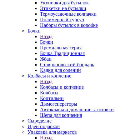
Укупорки для бутылок
Этикетки на бутылки
Термоусадочные колпачки
Полимерный сургуч
Наборы бутылок в коробке
Бочки
Назад
Бочки
Премиальная серия
Бочка Традиционная
Жбан
Ставропольский бондарь
Кадки для солений
Колбасы и копчение
Назад
Колбасы и копчение
Колбасы
Коптильни
Дымогенераторы
Автоклавы и домашние заготовки
Щепа для копчения
Сыроделие
Идеи подарков
Упаковка для маркетов
Назад