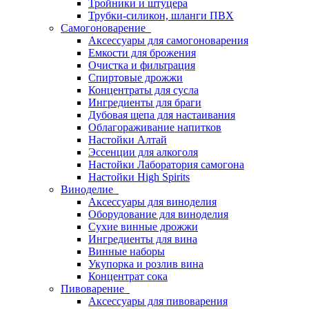
Тройники и штуцера
Трубки-силикон, шланги ПВХ
Самогоноварение
Аксессуары для самогоноварения
Емкости для брожения
Очистка и фильтрация
Спиртовые дрожжи
Концентраты для сусла
Ингредиенты для браги
Дубовая щепа для настаивания
Облагораживание напитков
Настойки Алтай
Эссенции для алкоголя
Настойки Лаборатория самогона
Настойки High Spirits
Виноделие
Аксессуары для виноделия
Оборудование для виноделия
Сухие винные дрожжи
Ингредиенты для вина
Винные наборы
Укупорка и розлив вина
Концентрат сока
Пивоварение
Аксессуары для пивоварения