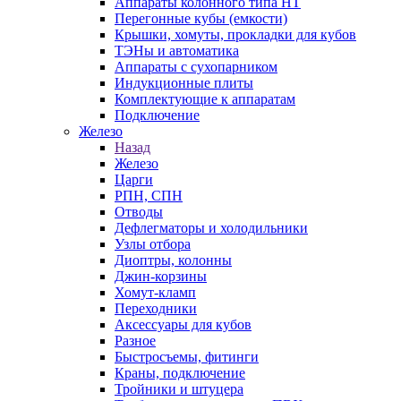
Аппараты колонного типа НТ
Перегонные кубы (емкости)
Крышки, хомуты, прокладки для кубов
ТЭНы и автоматика
Аппараты с сухопарником
Индукционные плиты
Комплектующие к аппаратам
Подключение
Железо
Назад
Железо
Царги
РПН, СПН
Отводы
Дефлегматоры и холодильники
Узлы отбора
Диоптры, колонны
Джин-корзины
Хомут-кламп
Переходники
Аксессуары для кубов
Разное
Быстросъемы, фитинги
Краны, подключение
Тройники и штуцера