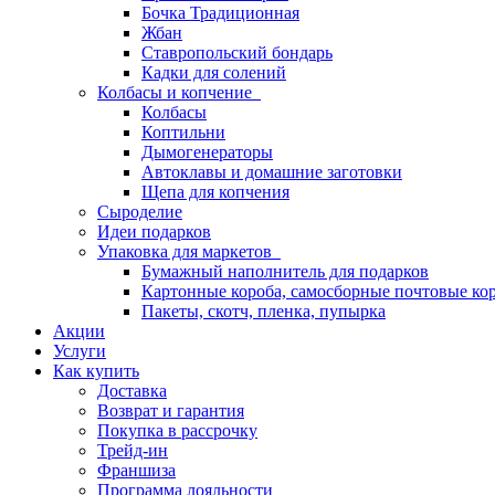
Бочка Традиционная
Жбан
Ставропольский бондарь
Кадки для солений
Колбасы и копчение
Колбасы
Коптильни
Дымогенераторы
Автоклавы и домашние заготовки
Щепа для копчения
Сыроделие
Идеи подарков
Упаковка для маркетов
Бумажный наполнитель для подарков
Картонные короба, самосборные почтовые ко
Пакеты, скотч, пленка, пупырка
Акции
Услуги
Как купить
Доставка
Возврат и гарантия
Покупка в рассрочку
Трейд-ин
Франшиза
Программа лояльности