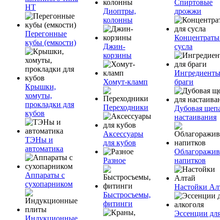
Спиртовые
НТ
Диоптры,
дрожжи
колонны
Перегонные
Концентраты
кубы (емкости)
Джин-
сусла
корзины
Ингредиенты
Хомут-кламп
браги
Крышки,
хомуты,
прокладки для
Переходники
Дубовая щепа
кубов
настаивания
Аксессуары
ТЭНы и
для кубов
автоматика
Облагоражив
Разное
напитков
Аппараты с
сухопарником
Настойки Ал
Быстросъемы,
фитинги
Эссенции дл
Индукционные