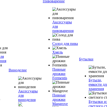
Пивоварение
Аксессуары
для
пивоварения
Солод для пива
Хмель
для
Бутылки
ения
Пивные
Виноделие
дрожжи
Fermentis
Бутыли,
емкости дл
хранения
Аксессуары
Пивные
для
дрожжи
виноделия
Бутылки и
Mangrove
светлого с