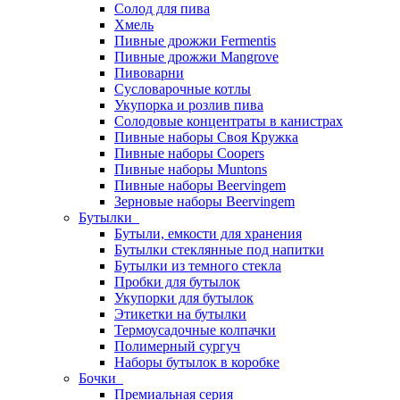
Солод для пива
Хмель
Пивные дрожжи Fermentis
Пивные дрожжи Mangrove
Пивоварни
Сусловарочные котлы
Укупорка и розлив пива
Солодовые концентраты в канистрах
Пивные наборы Своя Кружка
Пивные наборы Coopers
Пивные наборы Muntons
Пивные наборы Beervingem
Зерновые наборы Beervingem
Бутылки
Бутыли, емкости для хранения
Бутылки стеклянные под напитки
Бутылки из темного стекла
Пробки для бутылок
Укупорки для бутылок
Этикетки на бутылки
Термоусадочные колпачки
Полимерный сургуч
Наборы бутылок в коробке
Бочки
Премиальная серия