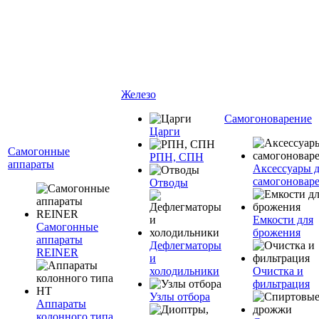
Железо
Самогоноварение
Царги
Самогонные
РПН, СПН
аппараты
Аксессуары 
самогоновар
Отводы
Емкости для
Самогонные
брожения
аппараты
Дефлегматоры
REINER
и
холодильники
Очистка и
фильтрация
Узлы отбора
Аппараты
колонного типа