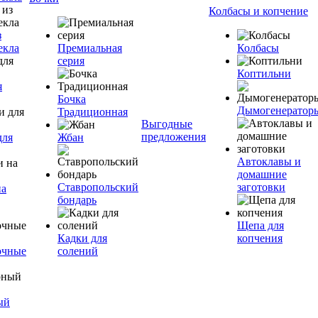
Колбасы и копчение
з
екла
Премиальная
Колбасы
серия
Коптильни
я
Бочка
Дымогенератор
Традиционная
Выгодные
предложения
для
Жбан
Автоклавы и
домашние
Ставропольский
заготовки
на
бондарь
Щепа для
Кадки для
копчения
очные
солений
ый