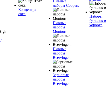
Пивные
наборы Coopers
Концентрат
сока
Наборы
бутылок в
Пивные
коробке
наборы
Muntons
gh
Пивные
наборы
Beervingem
Зерновые
наборы
Beervingem