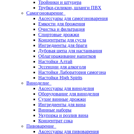
Тройники и штуцера
Трубки-силикон, шланги ПВХ
Самогоноварение
Аксессуары для самогоноварения
Емкости для брожения
Очистка и фильтрация
Спиртовые дрожжи
Концентраты для сусла
Ингредиенты для браги
Дубовая щепа для настаивания
Облагораживание напитков
Настойки Алтай
Эссенции для алкоголя
Настойки Лаборатория самогона
Настойки High Spirits
Виноделие
Аксессуары для виноделия
Оборудование для виноделия
Сухие винные дрожжи
Ингредиенты для вина
Винные наборы
Укупорка и розлив вина
Концентрат сока
Пивоварение
Аксессуары для пивоварения