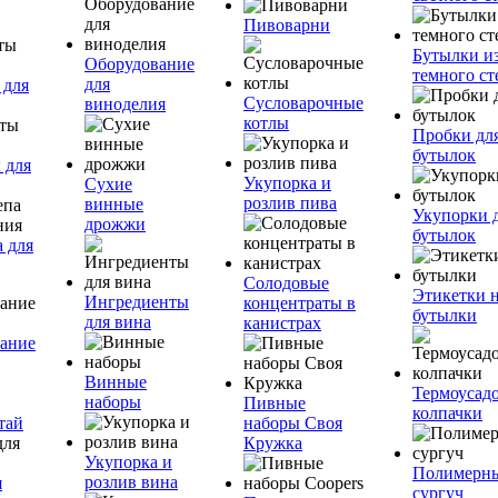
Пивоварни
Бутылки и
Оборудование
темного ст
для
 для
Сусловарочные
виноделия
котлы
Пробки дл
бутылок
 для
Укупорка и
Сухие
розлив пива
винные
Укупорки 
дрожжи
бутылок
 для
Солодовые
Этикетки 
Ингредиенты
концентраты в
бутылки
для вина
канистрах
ание
Винные
Термоусад
наборы
Пивные
колпачки
тай
наборы Своя
Кружка
Укупорка и
Полимерн
розлив вина
я
сургуч