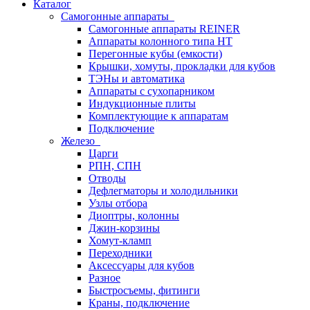
Каталог
Самогонные аппараты
Самогонные аппараты REINER
Аппараты колонного типа НТ
Перегонные кубы (емкости)
Крышки, хомуты, прокладки для кубов
ТЭНы и автоматика
Аппараты с сухопарником
Индукционные плиты
Комплектующие к аппаратам
Подключение
Железо
Царги
РПН, СПН
Отводы
Дефлегматоры и холодильники
Узлы отбора
Диоптры, колонны
Джин-корзины
Хомут-кламп
Переходники
Аксессуары для кубов
Разное
Быстросъемы, фитинги
Краны, подключение