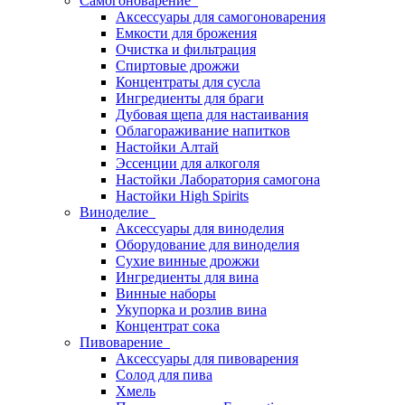
Самогоноварение
Аксессуары для самогоноварения
Емкости для брожения
Очистка и фильтрация
Спиртовые дрожжи
Концентраты для сусла
Ингредиенты для браги
Дубовая щепа для настаивания
Облагораживание напитков
Настойки Алтай
Эссенции для алкоголя
Настойки Лаборатория самогона
Настойки High Spirits
Виноделие
Аксессуары для виноделия
Оборудование для виноделия
Сухие винные дрожжи
Ингредиенты для вина
Винные наборы
Укупорка и розлив вина
Концентрат сока
Пивоварение
Аксессуары для пивоварения
Солод для пива
Хмель