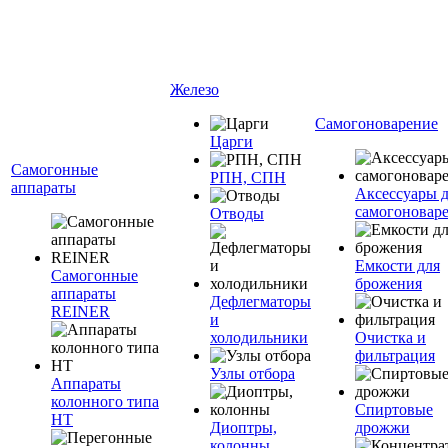
Железо
Самогоноварение
Царги
Самогонные
РПН, СПН
аппараты
Аксессуары 
самогоновар
Отводы
Емкости для
Самогонные
брожения
аппараты
Дефлегматоры
REINER
и
холодильники
Очистка и
фильтрация
Узлы отбора
Аппараты
колонного типа
Спиртовые
НТ
Диоптры,
дрожжи
колонны