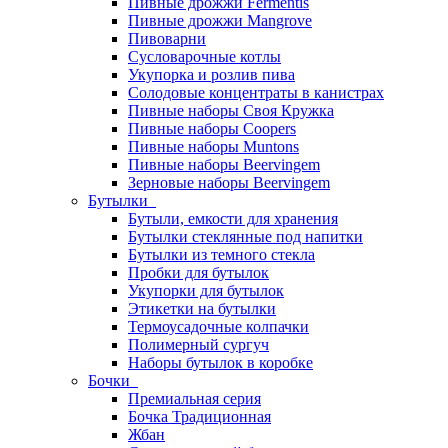
Пивные дрожжи Fermentis
Пивные дрожжи Mangrove
Пивоварни
Сусловарочные котлы
Укупорка и розлив пива
Солодовые концентраты в канистрах
Пивные наборы Своя Кружка
Пивные наборы Coopers
Пивные наборы Muntons
Пивные наборы Beervingem
Зерновые наборы Beervingem
Бутылки
Бутыли, емкости для хранения
Бутылки стеклянные под напитки
Бутылки из темного стекла
Пробки для бутылок
Укупорки для бутылок
Этикетки на бутылки
Термоусадочные колпачки
Полимерный сургуч
Наборы бутылок в коробке
Бочки
Премиальная серия
Бочка Традиционная
Жбан