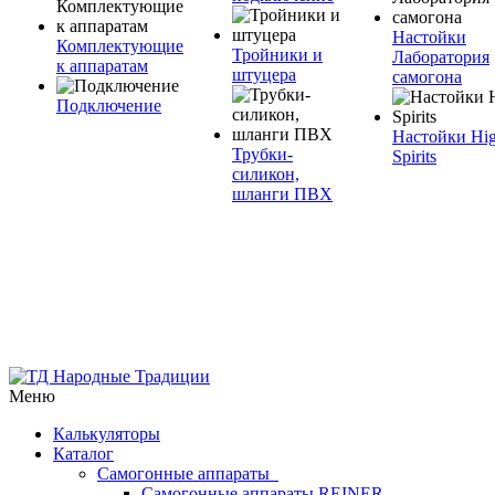
Настойки
Комплектующие
Тройники и
Лаборатория
к аппаратам
штуцера
самогона
Подключение
Настойки Hi
Трубки-
Spirits
силикон,
шланги ПВХ
Меню
Калькуляторы
Каталог
Самогонные аппараты
Самогонные аппараты REINER