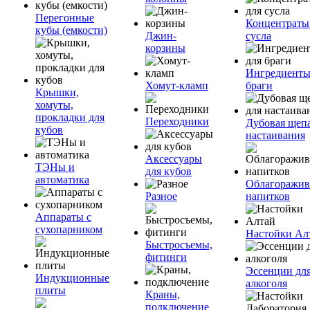
Перегонные
Концентраты
кубы (емкости)
Джин-
сусла
корзины
Ингредиенты
Хомут-кламп
браги
Крышки,
хомуты,
прокладки для
Переходники
Дубовая щепа
кубов
настаивания
Аксессуары
ТЭНы и
для кубов
автоматика
Облагоражив
Разное
напитков
Аппараты с
сухопарником
Настойки Ал
Быстросъемы,
фитинги
Эссенции дл
Индукционные
алкоголя
плиты
Краны,
подключение