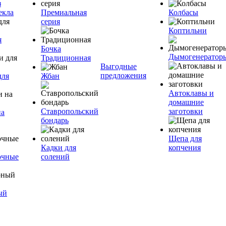
з
екла
Премиальная
Колбасы
серия
Коптильни
я
Бочка
Дымогенератор
Традиционная
Выгодные
предложения
для
Жбан
Автоклавы и
домашние
Ставропольский
заготовки
на
бондарь
Щепа для
Кадки для
копчения
очные
солений
ый