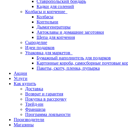
Ставропольский бондарь
Кадки для солений
Колбасы и копчение
Колбасы
Коптильни
Дымогенераторы
Автоклавы и домашние заготовки
Щепа для копчения
Сыроделие
Идеи подарков
Упаковка для маркетов
Бумажный наполнитель для подарков
Картонные короба, самосборные почтовые ко
Пакеты, скотч, пленка, пупырка
Акции
Услуги
Как купить
Доставка
Возврат и гарантия
Покупка в рассрочку
Трейд-ин
Франшиза
Программа лояльности
Производители
Магазины