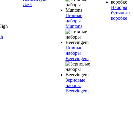
сока
Наборы
бутылок в
Пивные
коробке
наборы
Muntons
gh
Пивные
наборы
Beervingem
Зерновые
наборы
Beervingem