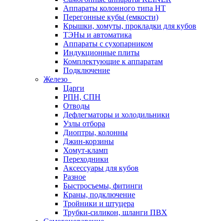
Аппараты колонного типа НТ
Перегонные кубы (емкости)
Крышки, хомуты, прокладки для кубов
ТЭНы и автоматика
Аппараты с сухопарником
Индукционные плиты
Комплектующие к аппаратам
Подключение
Железо
Царги
РПН, СПН
Отводы
Дефлегматоры и холодильники
Узлы отбора
Диоптры, колонны
Джин-корзины
Хомут-кламп
Переходники
Аксессуары для кубов
Разное
Быстросъемы, фитинги
Краны, подключение
Тройники и штуцера
Трубки-силикон, шланги ПВХ