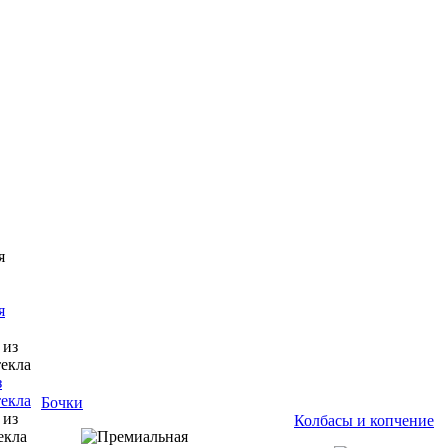
я
з
текла
Бочки
Колбасы и копчение