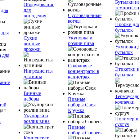
Бутылки и
Оборудование
темного ст
для
 для
Сусловарочные
виноделия
котлы
Пробки дл
бутылок
 для
Укупорка и
Сухие
розлив пива
винные
Укупорки 
дрожжи
бутылок
 для
Солодовые
Этикетки 
Ингредиенты
концентраты в
бутылки
для вина
канистрах
ание
Винные
Термоусад
наборы
Пивные
колпачки
тай
наборы Своя
Кружка
Укупорка и
Полимерн
розлив вина
я
сургуч
Пивные
наборы Coopers
Концентрат