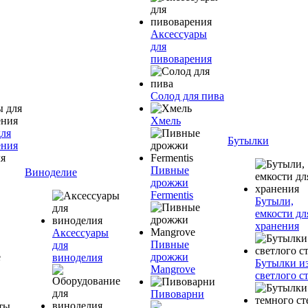
Аксессуары
для
пивоварения
Солод для пива
Хмель
для
Бутылки
ения
Пивные
Виноделие
дрожжи
Fermentis
Бутыли,
емкости дл
хранения
Аксессуары
Пивные
для
дрожжи
виноделия
Бутылки и
Mangrove
светлого с
Пивоварни