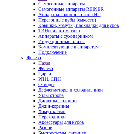
Самогонные аппараты
Самогонные аппараты REINER
Аппараты колонного типа НТ
Перегонные кубы (емкости)
Крышки, хомуты, прокладки для кубов
ТЭНы и автоматика
Аппараты с сухопарником
Индукционные плиты
Комплектующие к аппаратам
Подключение
Железо
Назад
Железо
Царги
РПН, СПН
Отводы
Дефлегматоры и холодильники
Узлы отбора
Диоптры, колонны
Джин-корзины
Хомут-кламп
Переходники
Аксессуары для кубов
Разное
Быстросъемы, фитинги