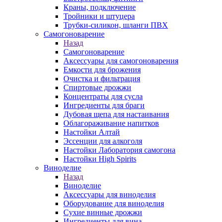
Краны, подключение
Тройники и штуцера
Трубки-силикон, шланги ПВХ
Самогоноварение
Назад
Самогоноварение
Аксессуары для самогоноварения
Емкости для брожения
Очистка и фильтрация
Спиртовые дрожжи
Концентраты для сусла
Ингредиенты для браги
Дубовая щепа для настаивания
Облагораживание напитков
Настойки Алтай
Эссенции для алкоголя
Настойки Лаборатория самогона
Настойки High Spirits
Виноделие
Назад
Виноделие
Аксессуары для виноделия
Оборудование для виноделия
Сухие винные дрожжи
Ингредиенты для вина