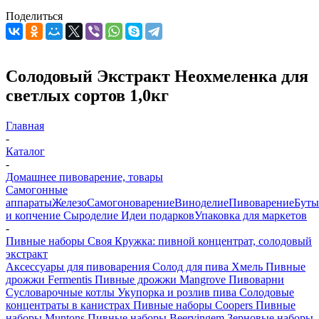
Поделиться
Солодовый Экстракт Неохмеленка для
светлых сортов 1,0кг
Главная
-
Каталог
-
Домашнее пивоварение, товары
Самогонные
аппараты
Железо
Самогоноварение
Виноделие
Пивоварение
Буты
и копчение
Сыроделие
Идеи подарков
Упаковка для маркетов
-
Пивные наборы Своя Кружка: пивной концентрат, солодовый
экстракт
Аксессуары для пивоварения
Солод для пива
Хмель
Пивные
дрожжи Fermentis
Пивные дрожжи Mangrove
Пивоварни
Сусловарочные котлы
Укупорка и розлив пива
Солодовые
концентраты в канистрах
Пивные наборы Coopers
Пивные
наборы Muntons
Пивные наборы Beervingem
Зерновые наборы