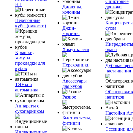
Спиртовые
НТ
Диоптры,
дрожжи
колонны
Перегонные
Концентраты
кубы (емкости)
Джин-
сусла
корзины
Ингредиенты
Хомут-кламп
браги
Крышки,
хомуты,
прокладки для
Переходники
Дубовая щепа
кубов
настаивания
Аксессуары
ТЭНы и
для кубов
автоматика
Облагоражив
Разное
напитков
Аппараты с
сухопарником
Настойки Ал
Быстросъемы,
фитинги
Эссенции дл
Индукционные