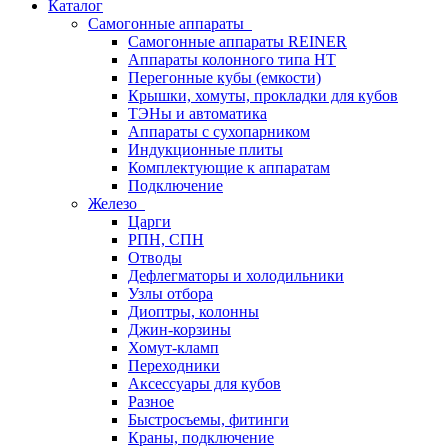
Каталог
Самогонные аппараты
Самогонные аппараты REINER
Аппараты колонного типа НТ
Перегонные кубы (емкости)
Крышки, хомуты, прокладки для кубов
ТЭНы и автоматика
Аппараты с сухопарником
Индукционные плиты
Комплектующие к аппаратам
Подключение
Железо
Царги
РПН, СПН
Отводы
Дефлегматоры и холодильники
Узлы отбора
Диоптры, колонны
Джин-корзины
Хомут-кламп
Переходники
Аксессуары для кубов
Разное
Быстросъемы, фитинги
Краны, подключение