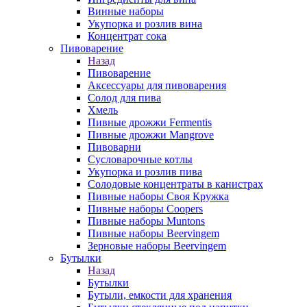
Винные наборы
Укупорка и розлив вина
Концентрат сока
Пивоварение
Назад
Пивоварение
Аксессуары для пивоварения
Солод для пива
Хмель
Пивные дрожжи Fermentis
Пивные дрожжи Mangrove
Пивоварни
Сусловарочные котлы
Укупорка и розлив пива
Солодовые концентраты в канистрах
Пивные наборы Своя Кружка
Пивные наборы Coopers
Пивные наборы Muntons
Пивные наборы Beervingem
Зерновые наборы Beervingem
Бутылки
Назад
Бутылки
Бутыли, емкости для хранения