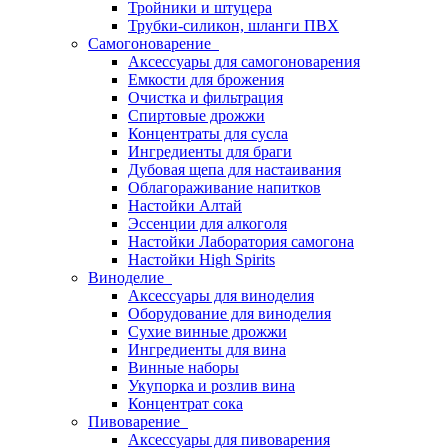
Тройники и штуцера
Трубки-силикон, шланги ПВХ
Самогоноварение
Аксессуары для самогоноварения
Емкости для брожения
Очистка и фильтрация
Спиртовые дрожжи
Концентраты для сусла
Ингредиенты для браги
Дубовая щепа для настаивания
Облагораживание напитков
Настойки Алтай
Эссенции для алкоголя
Настойки Лаборатория самогона
Настойки High Spirits
Виноделие
Аксессуары для виноделия
Оборудование для виноделия
Сухие винные дрожжи
Ингредиенты для вина
Винные наборы
Укупорка и розлив вина
Концентрат сока
Пивоварение
Аксессуары для пивоварения