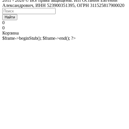
2011 - 2026 © Все права защищены. ИП Останин Евгений
Александрович, ИНН 523900351395, ОГРН 311525817900020
Найти
0
0
Корзина
$frame->beginStub(); $frame->end(); ?>