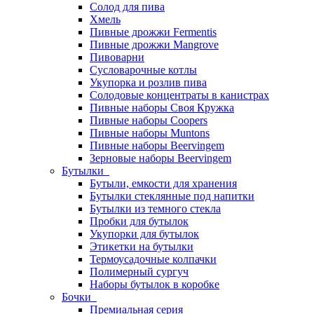
Солод для пива
Хмель
Пивные дрожжи Fermentis
Пивные дрожжи Mangrove
Пивоварни
Сусловарочные котлы
Укупорка и розлив пива
Солодовые концентраты в канистрах
Пивные наборы Своя Кружка
Пивные наборы Coopers
Пивные наборы Muntons
Пивные наборы Beervingem
Зерновые наборы Beervingem
Бутылки
Бутыли, емкости для хранения
Бутылки стеклянные под напитки
Бутылки из темного стекла
Пробки для бутылок
Укупорки для бутылок
Этикетки на бутылки
Термоусадочные колпачки
Полимерный сургуч
Наборы бутылок в коробке
Бочки
Премиальная серия