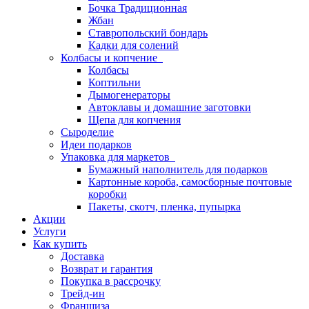
Бочка Традиционная
Жбан
Ставропольский бондарь
Кадки для солений
Колбасы и копчение
Колбасы
Коптильни
Дымогенераторы
Автоклавы и домашние заготовки
Щепа для копчения
Сыроделие
Идеи подарков
Упаковка для маркетов
Бумажный наполнитель для подарков
Картонные короба, самосборные почтовые
коробки
Пакеты, скотч, пленка, пупырка
Акции
Услуги
Как купить
Доставка
Возврат и гарантия
Покупка в рассрочку
Трейд-ин
Франшиза