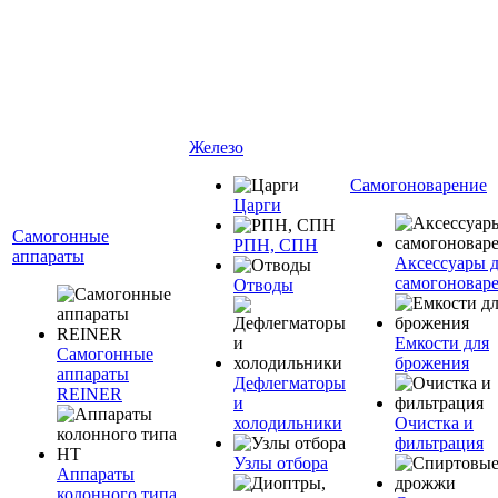
Железо
Самогоноварение
Царги
Самогонные
РПН, СПН
аппараты
Аксессуары 
самогоновар
Отводы
Емкости для
Самогонные
брожения
аппараты
Дефлегматоры
REINER
и
холодильники
Очистка и
фильтрация
Узлы отбора
Аппараты
колонного типа