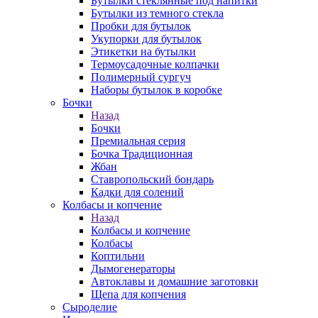
Бутылки стеклянные под напитки
Бутылки из темного стекла
Пробки для бутылок
Укупорки для бутылок
Этикетки на бутылки
Термоусадочные колпачки
Полимерный сургуч
Наборы бутылок в коробке
Бочки
Назад
Бочки
Премиальная серия
Бочка Традиционная
Жбан
Ставропольский бондарь
Кадки для солений
Колбасы и копчение
Назад
Колбасы и копчение
Колбасы
Коптильни
Дымогенераторы
Автоклавы и домашние заготовки
Щепа для копчения
Сыроделие