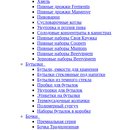
Хмель
Пивные дрожжи Fermentis
Пивные дрожжи Mangrove
Пивоварни
Сусловарочные котлы
Укупорка и розлив пива
Солодовые концентраты в канистрах
Пивные наборы Своя Кружка
Пивные наборы Coopers
Пивные наборы Muntons
Пивные наборы Beervingem
Зерновые наборы Beervingem
Бутылки
Бутыли, емкости для хранения
Бутылки стеклянные под напитки
Бутылки из темного стекла
Пробки для бутылок
Укупорки для бутылок
Этикетки на бутылки
Термоусадочные колпачки
Полимерный сургуч
Наборы бутылок в коробке
Бочки
Премиальная серия
Бочка Традиционная