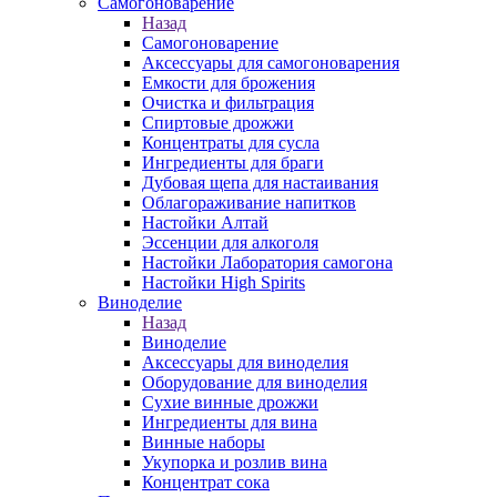
Самогоноварение
Назад
Самогоноварение
Аксессуары для самогоноварения
Емкости для брожения
Очистка и фильтрация
Спиртовые дрожжи
Концентраты для сусла
Ингредиенты для браги
Дубовая щепа для настаивания
Облагораживание напитков
Настойки Алтай
Эссенции для алкоголя
Настойки Лаборатория самогона
Настойки High Spirits
Виноделие
Назад
Виноделие
Аксессуары для виноделия
Оборудование для виноделия
Сухие винные дрожжи
Ингредиенты для вина
Винные наборы
Укупорка и розлив вина
Концентрат сока