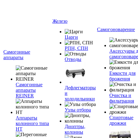
Железо
Самогоноварение
Царги
РПН, СПН
Аксессуары 
Самогонные
самогоновар
аппараты
Отводы
Емкости для
брожения
Самогонные
Дефлегматоры
аппараты
и
Очистка и
REINER
холодильники
фильтрация
Узлы отбора
Спиртовые
Аппараты
дрожжи
колонного типа
Диоптры,
НТ
колонны