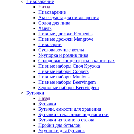
Пивоварение
Назад
Пивоварение
Аксессуары для пивоварения
Солод для пива
Хмель
Пивные дрожжи Fermentis
Пивные дрожжи Mangrove
Пивоварни
Сусловарочные котлы
Укупорка и розлив пива
Солодовые концентраты в канистрах
Пивные наборы Своя Кружка
Пивные наборы Coopers
Пивные наборы Muntons
Пивные наборы Beervingem
Зерновые наборы Beervingem
Бутылки
Назад
Бутылки
Бутыли, емкости для хранения
Бутылки стеклянные под напитки
Бутылки из темного стекла
Пробки для бутылок
Укупорки для бутылок