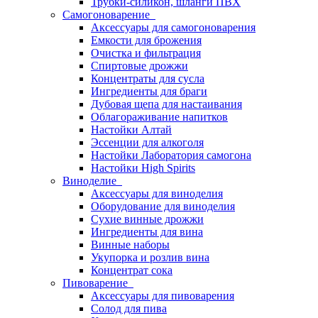
Трубки-силикон, шланги ПВХ
Самогоноварение
Аксессуары для самогоноварения
Емкости для брожения
Очистка и фильтрация
Спиртовые дрожжи
Концентраты для сусла
Ингредиенты для браги
Дубовая щепа для настаивания
Облагораживание напитков
Настойки Алтай
Эссенции для алкоголя
Настойки Лаборатория самогона
Настойки High Spirits
Виноделие
Аксессуары для виноделия
Оборудование для виноделия
Сухие винные дрожжи
Ингредиенты для вина
Винные наборы
Укупорка и розлив вина
Концентрат сока
Пивоварение
Аксессуары для пивоварения
Солод для пива