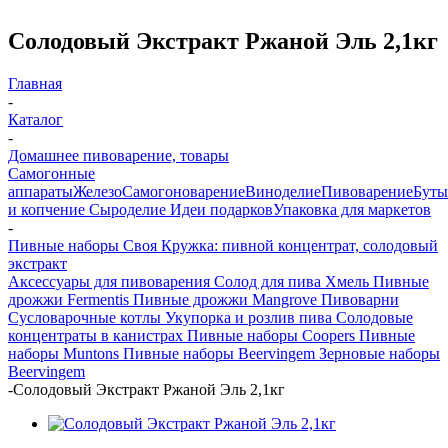
Солодовый Экстракт Ржаной Эль 2,1кг
Главная
-
Каталог
-
Домашнее пивоварение, товары
Самогонные
аппараты
Железо
Самогоноварение
Виноделие
Пивоварение
Буты
и копчение
Сыроделие
Идеи подарков
Упаковка для маркетов
-
Пивные наборы Своя Кружка: пивной концентрат, солодовый
экстракт
Аксессуары для пивоварения
Солод для пива
Хмель
Пивные
дрожжи Fermentis
Пивные дрожжи Mangrove
Пивоварни
Сусловарочные котлы
Укупорка и розлив пива
Солодовые
концентраты в канистрах
Пивные наборы Coopers
Пивные
наборы Muntons
Пивные наборы Beervingem
Зерновые наборы
Beervingem
-
Солодовый Экстракт Ржаной Эль 2,1кг