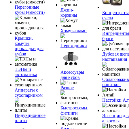
Перегонные
Джин-
кубы (емкости)
Концентраты
корзины
сусла
Хомут-кламп
Ингредиенты
Крышки,
браги
хомуты,
Переходники
прокладки для
кубов
Дубовая щепа
настаивания
ТЭНы и
Аксессуары
автоматика
для кубов
Облагоражив
напитков
Разное
Аппараты с
сухопарником
Настойки Ал
Быстросъемы,
фитинги
Индукционные
Эссенции дл
плиты
алкоголя
Краны,