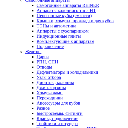
Самогонные аппараты
Самогонные аппараты REINER
Аппараты колонного типа НТ
Перегонные кубы (емкости)
Крышки, хомуты, прокладки для кубов
ТЭНы и автоматика
Аппараты с сухопарником
Индукционные плиты
Комплектующие к аппаратам
Подключение
Железо
Царги
РПН, СПН
Отводы
Дефлегматоры и холодильники
Узлы отбора
Диоптры, колонны
Джин-корзины
Хомут-кламп
Переходники
Аксессуары для кубов
Разное
Быстросъемы, фитинги
Краны, подключение
Тройники и штуцера