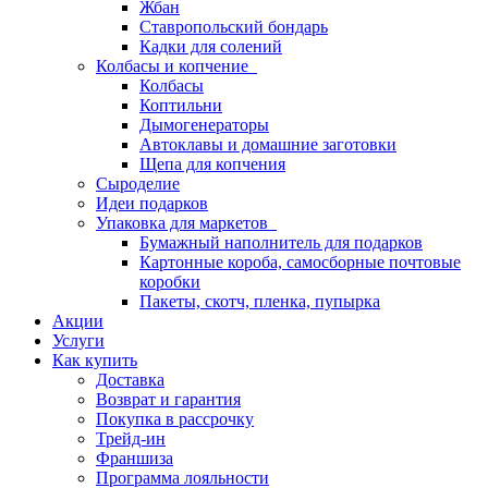
Жбан
Ставропольский бондарь
Кадки для солений
Колбасы и копчение
Колбасы
Коптильни
Дымогенераторы
Автоклавы и домашние заготовки
Щепа для копчения
Сыроделие
Идеи подарков
Упаковка для маркетов
Бумажный наполнитель для подарков
Картонные короба, самосборные почтовые
коробки
Пакеты, скотч, пленка, пупырка
Акции
Услуги
Как купить
Доставка
Возврат и гарантия
Покупка в рассрочку
Трейд-ин
Франшиза
Программа лояльности