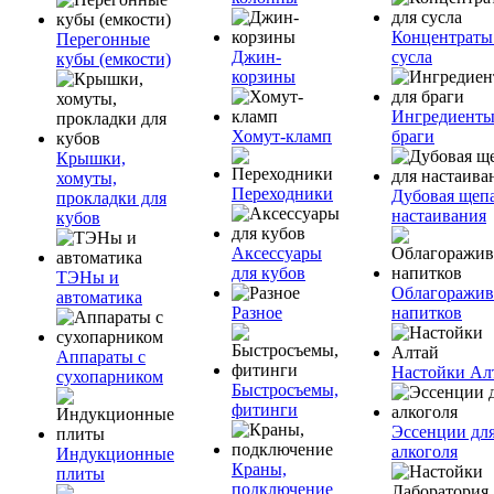
Концентраты
Перегонные
Джин-
сусла
кубы (емкости)
корзины
Ингредиенты
Хомут-кламп
браги
Крышки,
хомуты,
Переходники
Дубовая щепа
прокладки для
настаивания
кубов
Аксессуары
для кубов
ТЭНы и
Облагоражив
автоматика
Разное
напитков
Аппараты с
Настойки Ал
сухопарником
Быстросъемы,
фитинги
Эссенции дл
алкоголя
Индукционные
Краны,
плиты
подключение