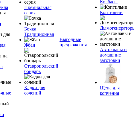
Колбасы
з
екла
Премиальная
Коптильни
серия
я
Дымогенератор
Бочка
Традиционная
Выгодные
предложения
для
Жбан
Автоклавы и
домашние
заготовки
Ставропольский
на
бондарь
Кадки для
Щепа для
очные
солений
копчения
ый