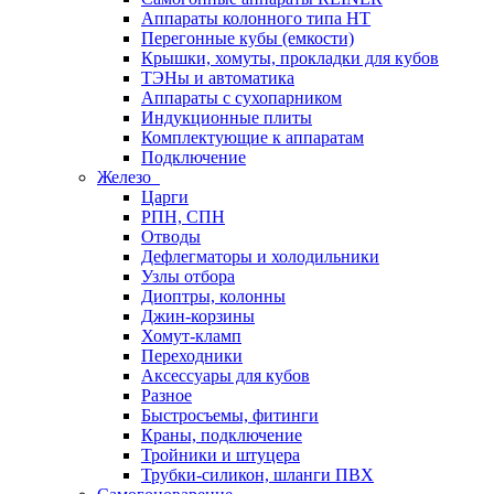
Аппараты колонного типа НТ
Перегонные кубы (емкости)
Крышки, хомуты, прокладки для кубов
ТЭНы и автоматика
Аппараты с сухопарником
Индукционные плиты
Комплектующие к аппаратам
Подключение
Железо
Царги
РПН, СПН
Отводы
Дефлегматоры и холодильники
Узлы отбора
Диоптры, колонны
Джин-корзины
Хомут-кламп
Переходники
Аксессуары для кубов
Разное
Быстросъемы, фитинги
Краны, подключение
Тройники и штуцера
Трубки-силикон, шланги ПВХ