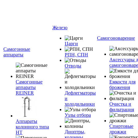
Железо
Самогоноварение
Царги
Самогонные
аппараты
РПН, СПН
Аксессуары 
самогоновар
Отводы
Самогонные
Емкости для
аппараты
брожения
REINER
Дефлегматоры
и
холодильники
Очистка и
фильтрация
Узлы отбора
Аппараты
Спиртовые
колонного типа
Диоптры,
дрожжи
НТ
колонны