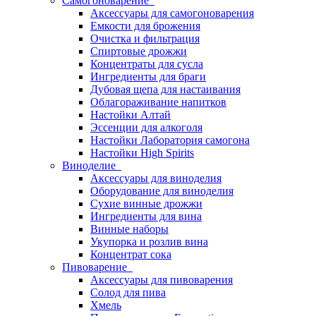
Самогоноварение
Аксессуары для самогоноварения
Емкости для брожения
Очистка и фильтрация
Спиртовые дрожжи
Концентраты для сусла
Ингредиенты для браги
Дубовая щепа для настаивания
Облагораживание напитков
Настойки Алтай
Эссенции для алкоголя
Настойки Лаборатория самогона
Настойки High Spirits
Виноделие
Аксессуары для виноделия
Оборудование для виноделия
Сухие винные дрожжи
Ингредиенты для вина
Винные наборы
Укупорка и розлив вина
Концентрат сока
Пивоварение
Аксессуары для пивоварения
Солод для пива
Хмель