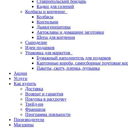
Ставропольский бондарь
Кадки для солений
Колбасы и копчение
Колбасы
Коптильни
Дымогенераторы
Автоклавы и домашние заготовки
Щепа для копчения
Сыроделие
Идеи подарков
Упаковка для маркетов
Бумажный наполнитель для подарков
Картонные короба, самосборные почтовые ко
Пакеты, скотч, пленка, пупырка
Акции
Услуги
Как купить
Доставка
Возврат и гарантия
Покупка в рассрочку
Трейд-ин
Франшиза
Программа лояльности
Производители
Магазины