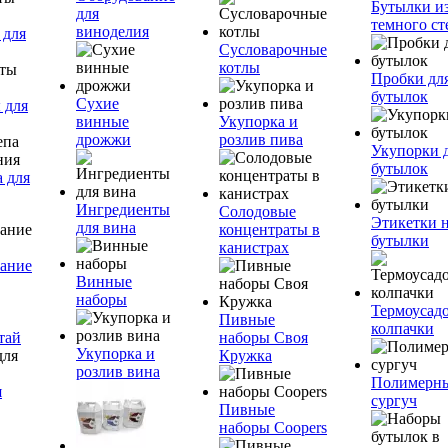
Бутылки и
для
темного ст
виноделия
 для
Сусловарочные
котлы
Пробки дл
бутылок
Сухие
 для
винные
Укупорка и
дрожжи
розлив пива
Укупорки 
бутылок
 для
Ингредиенты
Солодовые
Этикетки 
для вина
концентраты в
бутылки
канистрах
ание
Винные
наборы
Термоусад
Пивные
колпачки
тай
наборы Своя
Укупорка и
Кружка
розлив вина
Полимерн
я
сургуч
Пивные
наборы Coopers