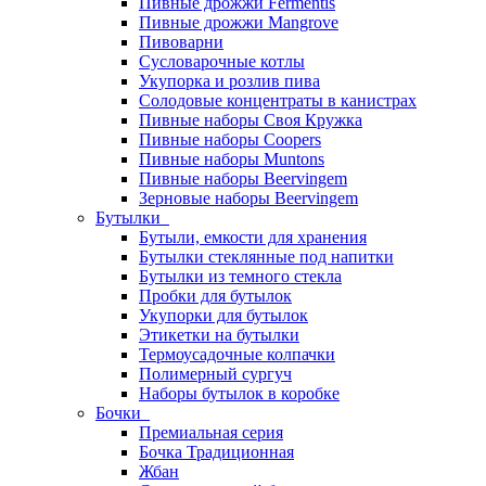
Пивные дрожжи Fermentis
Пивные дрожжи Mangrove
Пивоварни
Сусловарочные котлы
Укупорка и розлив пива
Солодовые концентраты в канистрах
Пивные наборы Своя Кружка
Пивные наборы Coopers
Пивные наборы Muntons
Пивные наборы Beervingem
Зерновые наборы Beervingem
Бутылки
Бутыли, емкости для хранения
Бутылки стеклянные под напитки
Бутылки из темного стекла
Пробки для бутылок
Укупорки для бутылок
Этикетки на бутылки
Термоусадочные колпачки
Полимерный сургуч
Наборы бутылок в коробке
Бочки
Премиальная серия
Бочка Традиционная
Жбан