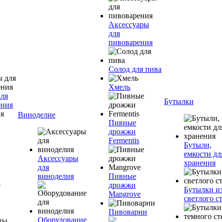
Аксессуары
для
пивоварения
Солод для пива
Хмель
для
Бутылки
ения
Виноделие
Пивные
дрожжи
Fermentis
Бутыли,
емкости дл
Аксессуары
хранения
для
виноделия
Пивные
дрожжи
Бутылки и
Mangrove
светлого с
Пивоварни
Оборудование