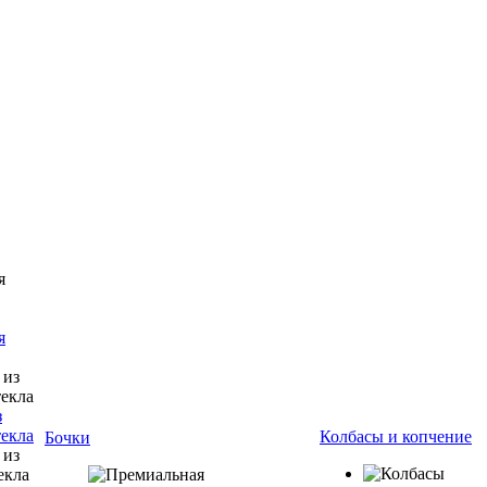
я
з
текла
Колбасы и копчение
Бочки