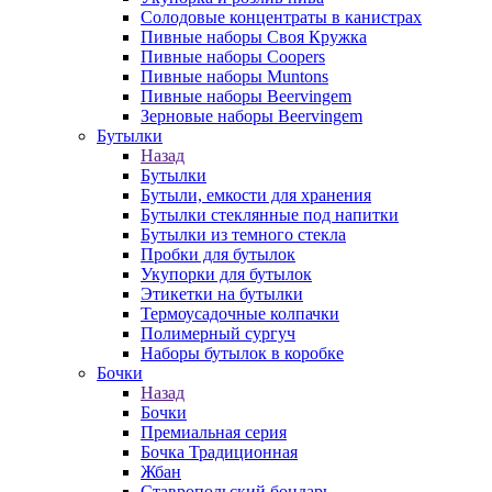
Солодовые концентраты в канистрах
Пивные наборы Своя Кружка
Пивные наборы Coopers
Пивные наборы Muntons
Пивные наборы Beervingem
Зерновые наборы Beervingem
Бутылки
Назад
Бутылки
Бутыли, емкости для хранения
Бутылки стеклянные под напитки
Бутылки из темного стекла
Пробки для бутылок
Укупорки для бутылок
Этикетки на бутылки
Термоусадочные колпачки
Полимерный сургуч
Наборы бутылок в коробке
Бочки
Назад
Бочки
Премиальная серия
Бочка Традиционная
Жбан
Ставропольский бондарь