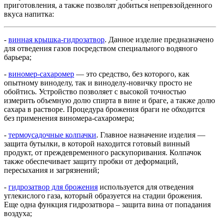
приготовления, а также позволят добиться непревзойденного
вкуса напитка:
-
винная крышка-гидрозатвор
. Данное изделие предназначено
для отведения газов посредством специального водяного
барьера;
-
виномер-сахаромер
— это средство, без которого, как
опытному виноделу, так и виноделу-новичку просто не
обойтись. Устройство позволяет с высокой точностью
измерить объемную долю спирта в вине и браге, а также долю
сахара в растворе. Процедура брожения браги не обходится
без применения виномера-сахаромера;
-
термоусадочные колпачки
. Главное назначение изделия —
защита бутылки, в которой находится готовый винный
продукт, от преждевременного раскупоривания. Колпачок
также обеспечивает защиту пробки от деформаций,
пересыхания и загрязнений;
-
гидрозатвор для брожения
используется для отведения
углекислого газа, который образуется на стадии брожения.
Еще одна функция гидрозатвора – защита вина от попадания
воздуха;