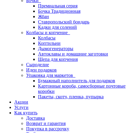
Бочки
Премиальная серия
Бочка Традиционная
Жбан
Ставропольский бондарь
Кадки для солений
Колбасы и копчение
Колбасы
Коптильни
Дымогенераторы
Автоклавы и домашние заготовки
Щепа для копчения
Сыроделие
Идеи подарков
Упаковка для маркетов
Бумажный наполнитель для подарков
Картонные короба, самосборные почтовые
коробки
Пакеты, скотч, пленка, пупырка
Акции
Услуги
Как купить
Доставка
Возврат и гарантия
Покупка в рассрочку