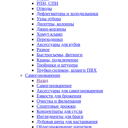
РПН, СПН
Отводы
Дефлегматоры и холодильники
Узлы отбора
Диоптры, колонны
Джин-корзины
Хомут-кламп
Переходники
Аксессуары для кубов
Разное
Быстросъемы, фитинги
Краны, подключение
Тройники и штуцера
Трубки-силикон, шланги ПВХ
Самогоноварение
Назад
Самогоноварение
Аксессуары для самогоноварения
Емкости для брожения
Очистка и фильтрация
Спиртовые дрожжи
Концентраты для сусла
Ингредиенты для браги
Дубовая щепа для настаивания
Облагораживание напитков