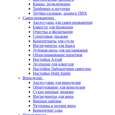
Краны, подключение
Тройники и штуцера
Трубки-силикон, шланги ПВХ
Самогоноварение
Аксессуары для самогоноварения
Емкости для брожения
Очистка и фильтрация
Спиртовые дрожжи
Концентраты для сусла
Ингредиенты для браги
Дубовая щепа для настаивания
Облагораживание напитков
Настойки Алтай
Эссенции для алкоголя
Настойки Лаборатория самогона
Настойки High Spirits
Виноделие
Аксессуары для виноделия
Оборудование для виноделия
Сухие винные дрожжи
Ингредиенты для вина
Винные наборы
Укупорка и розлив вина
Концентрат сока
Пивоварение