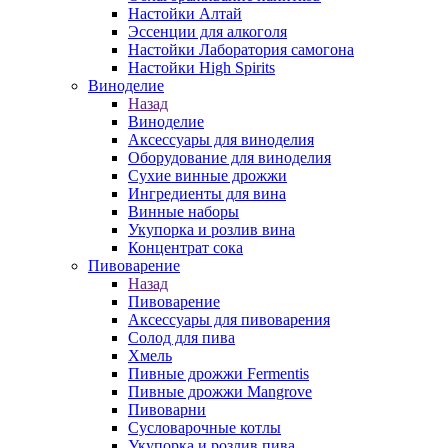
Настойки Алтай
Эссенции для алкоголя
Настойки Лаборатория самогона
Настойки High Spirits
Виноделие
Назад
Виноделие
Аксессуары для виноделия
Оборудование для виноделия
Сухие винные дрожжи
Ингредиенты для вина
Винные наборы
Укупорка и розлив вина
Концентрат сока
Пивоварение
Назад
Пивоварение
Аксессуары для пивоварения
Солод для пива
Хмель
Пивные дрожжи Fermentis
Пивные дрожжи Mangrove
Пивоварни
Сусловарочные котлы
Укупорка и розлив пива