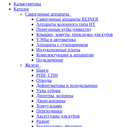
Калькуляторы
Каталог
Самогонные аппараты
Самогонные аппараты REINER
Аппараты колонного типа НТ
Перегонные кубы (емкости)
Крышки, хомуты, прокладки для кубов
ТЭНы и автоматика
Аппараты с сухопарником
Индукционные плиты
Комплектующие к аппаратам
Подключение
Железо
Царги
РПН, СПН
Отводы
Дефлегматоры и холодильники
Узлы отбора
Диоптры, колонны
Джин-корзины
Хомут-кламп
Переходники
Аксессуары для кубов
Разное
Быстросъемы, фитинги