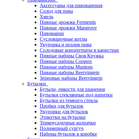
Аксессуары для пивоварения
Солод для пива
Хмель
Пивные дрожжи Fermentis
Пивные дрожжи Mangrove
Пивоварни
Сусловарочные котлы
Укупорка и розлив пива
Солодовые концентраты в канистрах
Пивные наборы Своя Кружка
Пивные наборы Coopers
Пивные наборы Muntons
Пивные наборы Beervingem
Зерновые наборы Beervingem
Бутылки
Бутыли, емкости для хранения
Бутылки стеклянные под напитки
Бутылки из темного стекла
Пробки для бутылок
Укупорки для бутылок
Этикетки на бутылки
Термоусадочные колпачки
Полимерный сургуч
Наборы бутылок в коробке