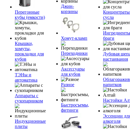
Джин-
корзины
Перегонные
Концентраты
кубы (емкости)
сусла
Ингредиенты
Хомут-кламп
браги
Крышки,
хомуты,
Переходники
прокладки для
Дубовая щепа
кубов
настаивания
Аксессуары
для кубов
ТЭНы и
Облагоражив
автоматика
Разное
напитков
Аппараты с
Настойки Ал
сухопарником
Быстросъемы,
фитинги
Эссенции дл
Индукционные
алкоголя
плиты