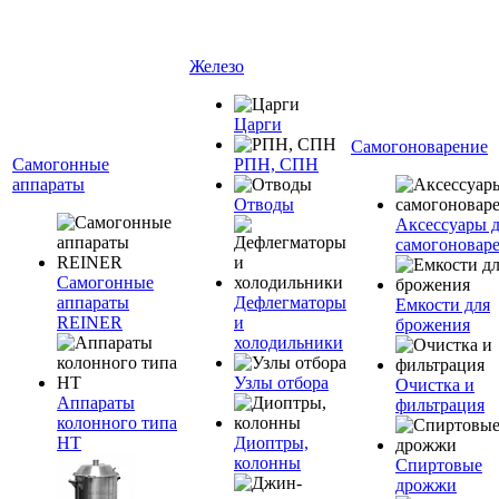
Железо
Царги
Самогоноварение
Самогонные
РПН, СПН
аппараты
Отводы
Аксессуары 
самогоновар
Самогонные
аппараты
Дефлегматоры
Емкости для
REINER
и
брожения
холодильники
Узлы отбора
Очистка и
Аппараты
фильтрация
колонного типа
НТ
Диоптры,
колонны
Спиртовые
дрожжи