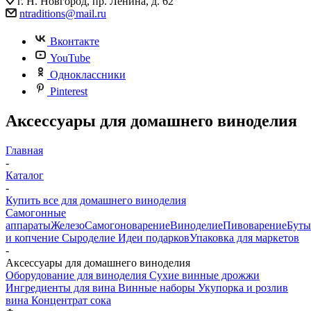
г. Н. Новгород, пр. Ленина, д. 62
ntraditions@mail.ru
Вконтакте
YouTube
Одноклассники
Pinterest
Аксессуары для домашнего виноделия
Главная
-
Каталог
-
Купить все для домашнего виноделия
Самогонные
аппараты
Железо
Самогоноварение
Виноделие
Пивоварение
Буты
и копчение
Сыроделие
Идеи подарков
Упаковка для маркетов
-
Аксессуары для домашнего виноделия
Оборудование для виноделия
Сухие винные дрожжи
Ингредиенты для вина
Винные наборы
Укупорка и розлив
вина
Концентрат сока