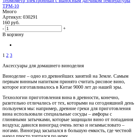
Термометр электронный с выносным датчиком температуры
ТРМ-10
Много
Артикул: 030291
160
руб.
-
+
В корзину
1
2
3
Аксессуары для домашнего виноделия
Виноделие – одно из древнейших занятий на Земле. Самым
первым винным напитком принято считать рисовое вино,
которое изготавливалось в Китае 9000 лет до нашей эры.
Технологии приготовления вина в древности, конечно,
разительно отличались от тех, которыми на сегодняшний день
пользуемся мы: например, древние греки для приготовления
вина использовали специальные сосуды – амфоры с
глиняными затычками, которые защищали вино от попадания
воздуха; давился виноград очень легко и незамысловато –
ногами. Виноград засыпался в большую емкость, где честной
народ просто топтался по нему.