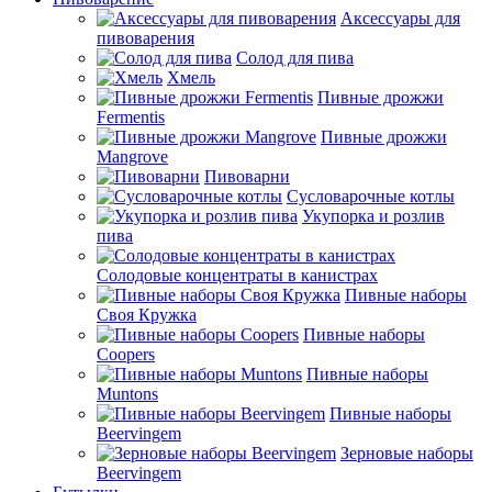
Аксессуары для
пивоварения
Солод для пива
Хмель
Пивные дрожжи
Fermentis
Пивные дрожжи
Mangrove
Пивоварни
Сусловарочные котлы
Укупорка и розлив
пива
Солодовые концентраты в канистрах
Пивные наборы
Своя Кружка
Пивные наборы
Coopers
Пивные наборы
Muntons
Пивные наборы
Beervingem
Зерновые наборы
Beervingem