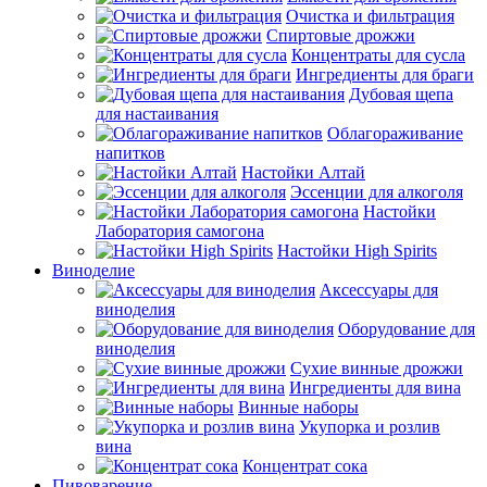
Очистка и фильтрация
Спиртовые дрожжи
Концентраты для сусла
Ингредиенты для браги
Дубовая щепа
для настаивания
Облагораживание
напитков
Настойки Алтай
Эссенции для алкоголя
Настойки
Лаборатория самогона
Настойки High Spirits
Виноделие
Аксессуары для
виноделия
Оборудование для
виноделия
Сухие винные дрожжи
Ингредиенты для вина
Винные наборы
Укупорка и розлив
вина
Концентрат сока
Пивоварение