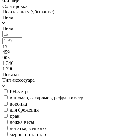
Фильтр:
Сортировка
По алфавиту (убывание)
Цена
Цена
15
459
903
1 346
1 790
Показать
Тип аксессуара
PH-метр
виномер, сахаромер, рефрактометр
воронка
для брожения
кран
ложка-весы
лопатка, мешалка
мерный цилиндр