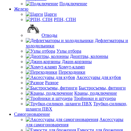
Подключение
Железо
Царги
РПН, СПН
Отводы
Дефлегматоры и
холодильники
Узлы отбора
Диоптры, колонны
Джин-корзины
Хомут-кламп
Переходники
Аксессуары для кубов
Разное
Быстросъемы, фитинги
Краны, подключение
Тройники и штуцера
Трубки-силикон,
шланги ПВХ
Самогоноварение
Аксессуары
для самогоноварения
Емкости для брожения