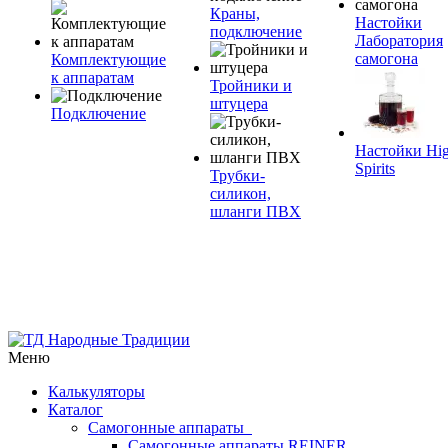
Краны,
Настойки
подключение
Лаборатория
самогона
Комплектующие
к аппаратам
Тройники и
штуцера
Подключение
Настойки Hi
Spirits
Трубки-
силикон,
шланги ПВХ
Меню
Калькуляторы
Каталог
Самогонные аппараты
Самогонные аппараты REINER