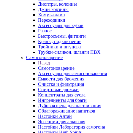
Диоптры, колонны
Джин-корзины
Хомут-кламп
Переходники
Аксессуары для кубов
Разное
Быстросъемы, фитинги
Краны, подключение
Тройники и штуцера
Трубки-силикон, шланги ПВХ
Самогоноварение
Назад
Самогоноварение
Аксессуары для самогоноварения
Емкости для брожения
Очистка и фильтрация
Спиртовые дрожжи
Концентраты для сусла
Ингредиенты для браги
Дубовая щепа для настаивания
Облагораживание напитков
Настойки Алтай
Эссенции для алкоголя
Настойки Лаборатория самогона
Настойки High Spirits