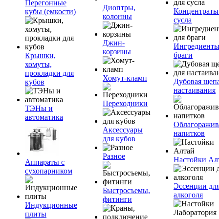
Перегонные
Диоптры,
Концентраты
кубы (емкости)
колонны
сусла
Джин-
Ингредиенты
корзины
браги
Крышки,
хомуты,
прокладки для
Хомут-кламп
Дубовая щепа
кубов
настаивания
Переходники
ТЭНы и
автоматика
Облагоражив
Аксессуары
напитков
для кубов
Разное
Настойки Ал
Аппараты с
сухопарником
Эссенции дл
Быстросъемы,
алкоголя
фитинги
Индукционные
плиты