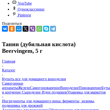
YouTube
Одноклассники
Pinterest
Поделиться
Танин (дубильная кислота)
Beervingem, 5 г
Главная
-
Каталог
-
Купить все для домашнего виноделия
Самогонные
аппараты
Железо
Самогоноварение
Виноделие
Пивоварение
Буты
и копчение
Сыроделие
Идеи подарков
Упаковка для маркетов
-
Ингредиенты для домашнего вина: ферменты, энзимы,
подкормка для дрожжей
Аксессуары для виноделия
Оборудование для виноделия