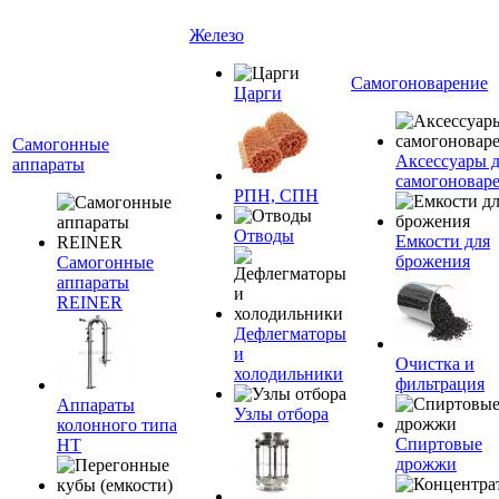
Железо
Самогоноварение
Царги
Самогонные
Аксессуары 
аппараты
самогоновар
РПН, СПН
Отводы
Емкости для
брожения
Самогонные
аппараты
REINER
Дефлегматоры
и
Очистка и
холодильники
фильтрация
Аппараты
Узлы отбора
колонного типа
Спиртовые
НТ
дрожжи