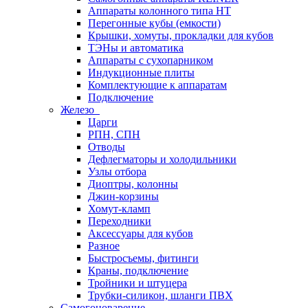
Аппараты колонного типа НТ
Перегонные кубы (емкости)
Крышки, хомуты, прокладки для кубов
ТЭНы и автоматика
Аппараты с сухопарником
Индукционные плиты
Комплектующие к аппаратам
Подключение
Железо
Царги
РПН, СПН
Отводы
Дефлегматоры и холодильники
Узлы отбора
Диоптры, колонны
Джин-корзины
Хомут-кламп
Переходники
Аксессуары для кубов
Разное
Быстросъемы, фитинги
Краны, подключение
Тройники и штуцера
Трубки-силикон, шланги ПВХ
Самогоноварение