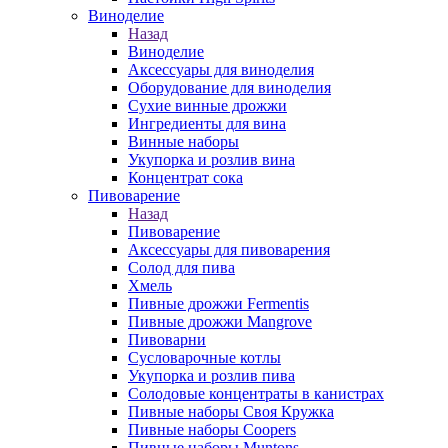
Виноделие
Назад
Виноделие
Аксессуары для виноделия
Оборудование для виноделия
Сухие винные дрожжи
Ингредиенты для вина
Винные наборы
Укупорка и розлив вина
Концентрат сока
Пивоварение
Назад
Пивоварение
Аксессуары для пивоварения
Солод для пива
Хмель
Пивные дрожжи Fermentis
Пивные дрожжи Mangrove
Пивоварни
Сусловарочные котлы
Укупорка и розлив пива
Солодовые концентраты в канистрах
Пивные наборы Своя Кружка
Пивные наборы Coopers
Пивные наборы Muntons