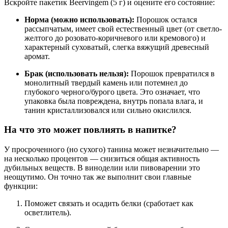
Вскройте пакетик Beervingem (5 г) и оцените его состояние:
Норма (можно использовать):
Порошок остался
рассыпчатым, имеет свой естественный цвет (от светло-
желтого до розовато-коричневого или кремового) и
характерный суховатый, слегка вяжущий древесный
аромат.
Брак (использовать нельзя):
Порошок превратился в
монолитный твердый камень или потемнел до
глубокого черного/бурого цвета. Это означает, что
упаковка была повреждена, внутрь попала влага, и
танин кристаллизовался или сильно окислился.
На что это может повлиять в напитке?
У просроченного (но сухого) танина может незначительно —
на несколько процентов — снизиться общая активность
дубильных веществ. В виноделии или пивоварении это
неощутимо. Он точно так же выполнит свои главные
функции:
Поможет связать и осадить белки (сработает как
осветлитель).