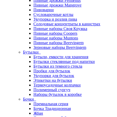
Пивные дрожжи Fermentis
Пивные дрожжи Mangrove
Пивоварни
Сусловарочные котлы
Укупорка и розлив пива
Солодовые концентраты в канистрах
Пивные наборы Своя Кружка
Пивные наборы Coopers
Пивные наборы Muntons
Пивные наборы Beervingem
Зерновые наборы Beervingem
Бутылки
Бутыли, емкости для хранения
Бутылки стеклянные под напитки
Бутылки из темного стекла
Пробки для бутылок
Укупорки для бутылок
Этикетки на бутылки
Термоусадочные колпачки
Полимерный сургуч
Наборы бутылок в коробке
Бочки
Премиальная серия
Бочка Традиционная
Жбан