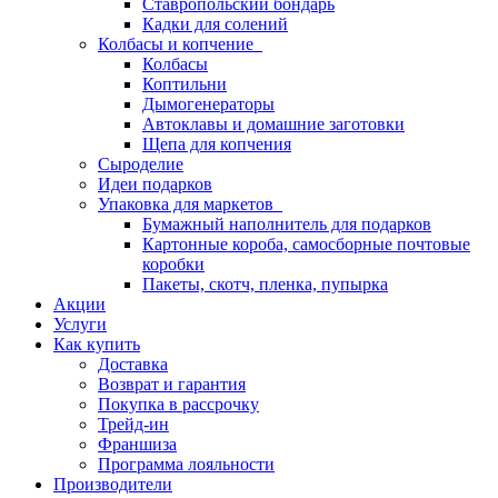
Ставропольский бондарь
Кадки для солений
Колбасы и копчение
Колбасы
Коптильни
Дымогенераторы
Автоклавы и домашние заготовки
Щепа для копчения
Сыроделие
Идеи подарков
Упаковка для маркетов
Бумажный наполнитель для подарков
Картонные короба, самосборные почтовые
коробки
Пакеты, скотч, пленка, пупырка
Акции
Услуги
Как купить
Доставка
Возврат и гарантия
Покупка в рассрочку
Трейд-ин
Франшиза
Программа лояльности
Производители