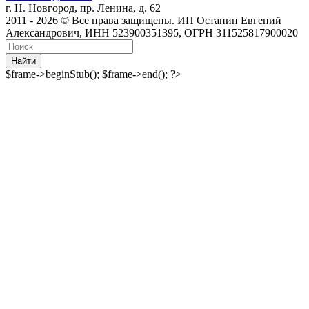
г. Н. Новгород, пр. Ленина, д. 62
2011 - 2026 © Все права защищены. ИП Останин Евгений
Александрович, ИНН 523900351395, ОГРН 311525817900020
Найти
$frame->beginStub(); $frame->end(); ?>