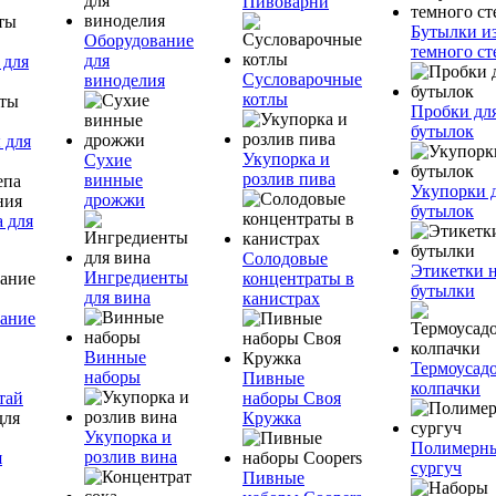
Пивоварни
Бутылки и
Оборудование
темного ст
для
 для
Сусловарочные
виноделия
котлы
Пробки дл
бутылок
 для
Укупорка и
Сухие
розлив пива
винные
Укупорки 
дрожжи
бутылок
 для
Солодовые
Этикетки 
Ингредиенты
концентраты в
бутылки
для вина
канистрах
ание
Винные
Термоусад
наборы
Пивные
колпачки
тай
наборы Своя
Кружка
Укупорка и
Полимерн
розлив вина
я
сургуч
Пивные