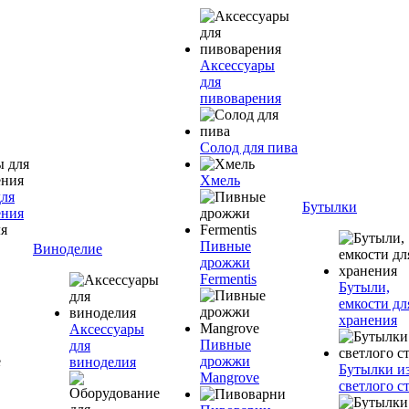
Аксессуары
для
пивоварения
Солод для пива
Хмель
для
Бутылки
ения
Пивные
Виноделие
дрожжи
Fermentis
Бутыли,
емкости дл
хранения
Аксессуары
Пивные
для
дрожжи
виноделия
Бутылки и
Mangrove
светлого с