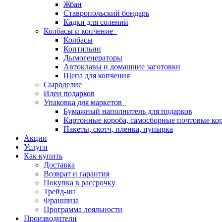
Жбан
Ставропольский бондарь
Кадки для солений
Колбасы и копчение
Колбасы
Коптильни
Дымогенераторы
Автоклавы и домашние заготовки
Щепа для копчения
Сыроделие
Идеи подарков
Упаковка для маркетов
Бумажный наполнитель для подарков
Картонные короба, самосборные почтовые ко
Пакеты, скотч, пленка, пупырка
Акции
Услуги
Как купить
Доставка
Возврат и гарантия
Покупка в рассрочку
Трейд-ин
Франшиза
Программа лояльности
Производители