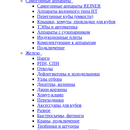
Самогонные аппараты
Самогонные аппараты REINER
Аппараты колонного типа НТ
Перегонные кубы (емкости)
Крышки, хомуты, прокладки для кубов
ТЭНы и автоматика
Аппараты с сухопарником
Индукционные плиты
Комплектующие к аппаратам
Подключение
Железо
Царги
РПН, СПН
Отводы
Дефлегматоры и холодильники
Узлы отбора
Диоптры, колонны
Джин-корзины
Хомут-кламп
Переходники
Аксессуары для кубов
Разное
Быстросъемы, фитинги
Краны, подключение
Тройники и штуцера