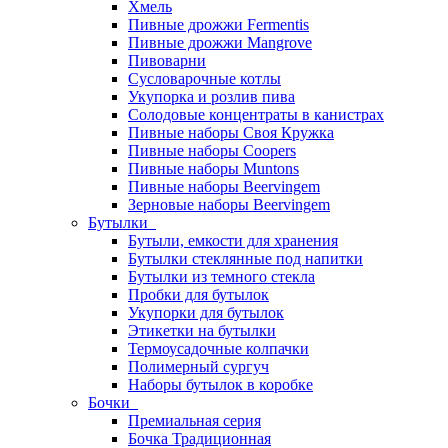
Хмель
Пивные дрожжи Fermentis
Пивные дрожжи Mangrove
Пивоварни
Сусловарочные котлы
Укупорка и розлив пива
Солодовые концентраты в канистрах
Пивные наборы Своя Кружка
Пивные наборы Coopers
Пивные наборы Muntons
Пивные наборы Beervingem
Зерновые наборы Beervingem
Бутылки
Бутыли, емкости для хранения
Бутылки стеклянные под напитки
Бутылки из темного стекла
Пробки для бутылок
Укупорки для бутылок
Этикетки на бутылки
Термоусадочные колпачки
Полимерный сургуч
Наборы бутылок в коробке
Бочки
Премиальная серия
Бочка Традиционная