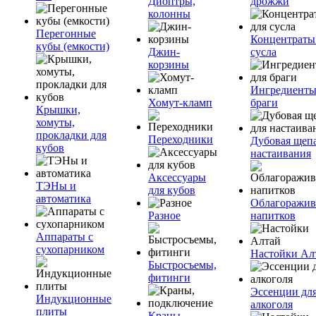
Диоптры,
дрожжи
колонны
Перегонные
Концентраты
кубы (емкости)
Джин-
сусла
корзины
Ингредиенты
Хомут-кламп
браги
Крышки,
хомуты,
прокладки для
Переходники
Дубовая щепа
кубов
настаивания
Аксессуары
ТЭНы и
для кубов
автоматика
Облагоражив
Разное
напитков
Аппараты с
сухопарником
Настойки Ал
Быстросъемы,
фитинги
Эссенции дл
Индукционные
алкоголя
плиты
Краны,