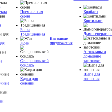
з
екла
Премиальная
Колбасы
серия
Коптильни
я
Бочка
Дымогенератор
Традиционная
Выгодные
предложения
для
Жбан
Автоклавы и
домашние
Ставропольский
заготовки
на
бондарь
Щепа для
Кадки для
копчения
очные
солений
ый