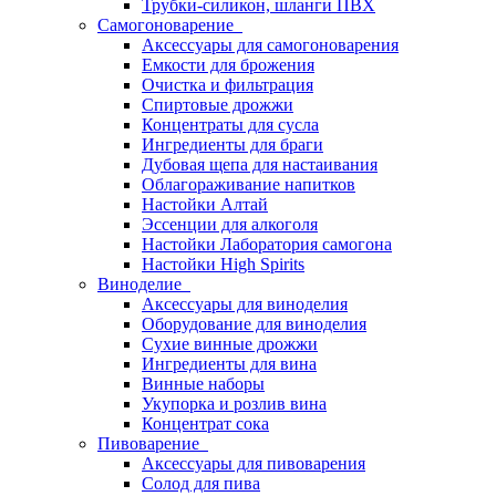
Трубки-силикон, шланги ПВХ
Самогоноварение
Аксессуары для самогоноварения
Емкости для брожения
Очистка и фильтрация
Спиртовые дрожжи
Концентраты для сусла
Ингредиенты для браги
Дубовая щепа для настаивания
Облагораживание напитков
Настойки Алтай
Эссенции для алкоголя
Настойки Лаборатория самогона
Настойки High Spirits
Виноделие
Аксессуары для виноделия
Оборудование для виноделия
Сухие винные дрожжи
Ингредиенты для вина
Винные наборы
Укупорка и розлив вина
Концентрат сока
Пивоварение
Аксессуары для пивоварения
Солод для пива