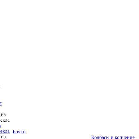
я
з
текла
Бочки
Колбасы и копчение