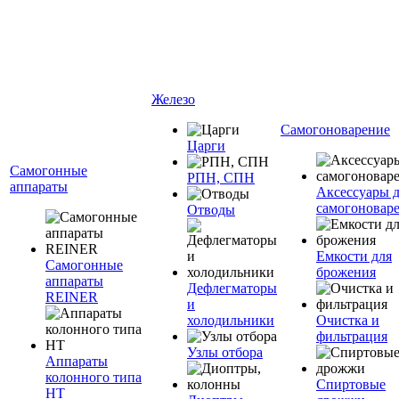
Железо
Самогоноварение
Царги
Самогонные
РПН, СПН
аппараты
Аксессуары 
самогоновар
Отводы
Емкости для
Самогонные
брожения
аппараты
Дефлегматоры
REINER
и
холодильники
Очистка и
фильтрация
Узлы отбора
Аппараты
колонного типа
Спиртовые
НТ