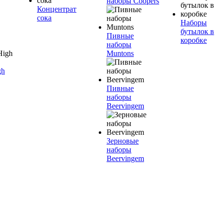
наборы Coopers
Концентрат
сока
Наборы
бутылок в
Пивные
коробке
наборы
Muntons
gh
Пивные
наборы
Beervingem
Зерновые
наборы
Beervingem