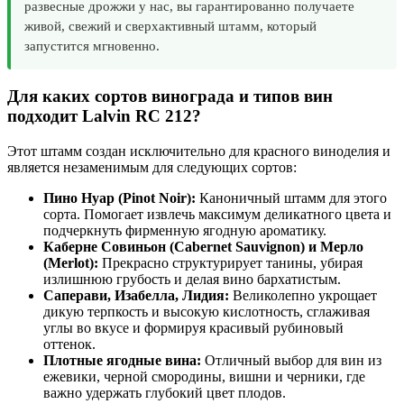
развесные дрожжи у нас, вы гарантированно получаете
живой, свежий и сверхактивный штамм, который
запустится мгновенно.
Для каких сортов винограда и типов вин
подходит Lalvin RC 212?
Этот штамм создан исключительно для красного виноделия и
является незаменимым для следующих сортов:
Пино Нуар (Pinot Noir):
Каноничный штамм для этого
сорта. Помогает извлечь максимум деликатного цвета и
подчеркнуть фирменную ягодную ароматику.
Каберне Совиньон (Cabernet Sauvignon) и Мерло
(Merlot):
Прекрасно структурирует танины, убирая
излишнюю грубость и делая вино бархатистым.
Саперави, Изабелла, Лидия:
Великолепно укрощает
дикую терпкость и высокую кислотность, сглаживая
углы во вкусе и формируя красивый рубиновый
оттенок.
Плотные ягодные вина:
Отличный выбор для вин из
ежевики, черной смородины, вишни и черники, где
важно удержать глубокий цвет плодов.