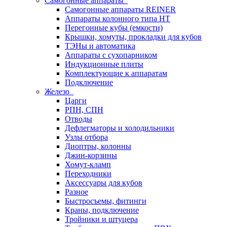
Самогонные аппараты
Самогонные аппараты REINER
Аппараты колонного типа НТ
Перегонные кубы (емкости)
Крышки, хомуты, прокладки для кубов
ТЭНы и автоматика
Аппараты с сухопарником
Индукционные плиты
Комплектующие к аппаратам
Подключение
Железо
Царги
РПН, СПН
Отводы
Дефлегматоры и холодильники
Узлы отбора
Диоптры, колонны
Джин-корзины
Хомут-кламп
Переходники
Аксессуары для кубов
Разное
Быстросъемы, фитинги
Краны, подключение
Тройники и штуцера