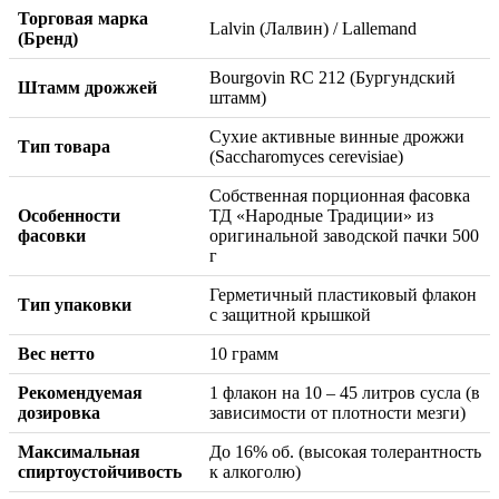
Торговая марка
Lalvin (Лалвин) / Lallemand
(Бренд)
Bourgovin RC 212 (Бургундский
Штамм дрожжей
штамм)
Сухие активные винные дрожжи
Тип товара
(Saccharomyces cerevisiae)
Собственная порционная фасовка
Особенности
ТД «Народные Традиции» из
фасовки
оригинальной заводской пачки 500
г
Герметичный пластиковый флакон
Тип упаковки
с защитной крышкой
Вес нетто
10 грамм
Рекомендуемая
1 флакон на 10 – 45 литров сусла (в
дозировка
зависимости от плотности мезги)
Максимальная
До 16% об. (высокая толерантность
спиртоустойчивость
к алкоголю)