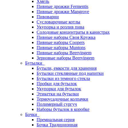
Хмель
Пивные дрожжи Fermentis
Пивные дрожжи Mangrove
Пивоварни
Сусловарочные котлы
Укупорка и розлив пива
Солодовые концентраты в канистрах
Пивные наборы Своя Кружка
Пивные наборы Coopers
Пивные наборы Muntons
Пивные наборы Beervingem
Зерновые наборы Beervingem
Бутылки
Бутыли, емкости для хранения
Бутылки стеклянные под напитки
Бутылки из темного стекла
Пробки для бутылок
Укупорки для бутылок
Этикетки на бутылки
Термоусадочные колпачки
Полимерный сургуч
Наборы бутылок в коробке
Бочки
Премиальная серия
Бочка Традиционная