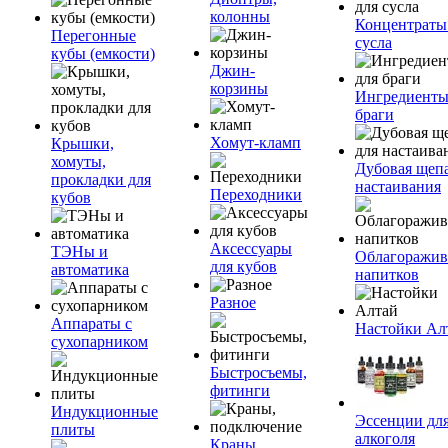
колонны
Концентраты
Перегонные
сусла
кубы (емкости)
Джин-
корзины
Ингредиенты
браги
Хомут-кламп
Крышки,
хомуты,
Дубовая щепа
прокладки для
настаивания
Переходники
кубов
Аксессуары
ТЭНы и
Облагоражив
для кубов
автоматика
напитков
Разное
Аппараты с
Настойки Ал
сухопарником
Быстросъемы,
фитинги
Индукционные
Эссенции дл
плиты
алкоголя
Краны,