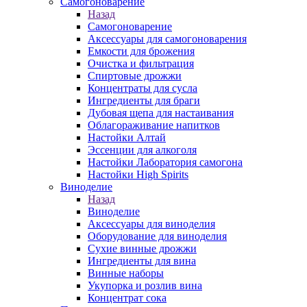
Самогоноварение
Назад
Самогоноварение
Аксессуары для самогоноварения
Емкости для брожения
Очистка и фильтрация
Спиртовые дрожжи
Концентраты для сусла
Ингредиенты для браги
Дубовая щепа для настаивания
Облагораживание напитков
Настойки Алтай
Эссенции для алкоголя
Настойки Лаборатория самогона
Настойки High Spirits
Виноделие
Назад
Виноделие
Аксессуары для виноделия
Оборудование для виноделия
Сухие винные дрожжи
Ингредиенты для вина
Винные наборы
Укупорка и розлив вина
Концентрат сока