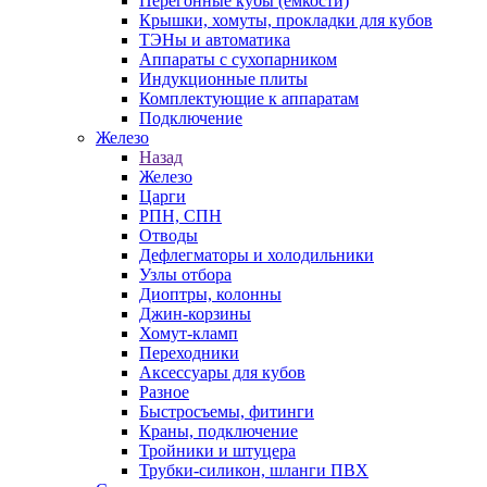
Перегонные кубы (емкости)
Крышки, хомуты, прокладки для кубов
ТЭНы и автоматика
Аппараты с сухопарником
Индукционные плиты
Комплектующие к аппаратам
Подключение
Железо
Назад
Железо
Царги
РПН, СПН
Отводы
Дефлегматоры и холодильники
Узлы отбора
Диоптры, колонны
Джин-корзины
Хомут-кламп
Переходники
Аксессуары для кубов
Разное
Быстросъемы, фитинги
Краны, подключение
Тройники и штуцера
Трубки-силикон, шланги ПВХ