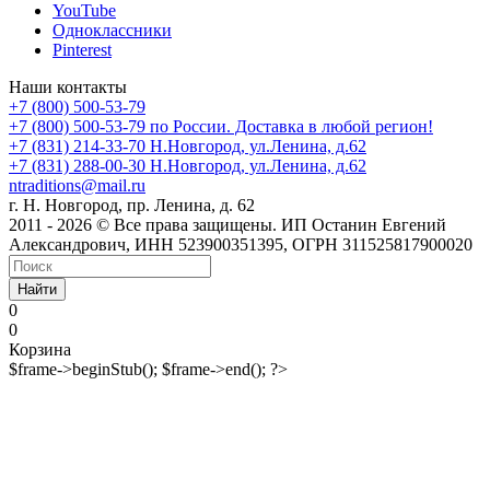
YouTube
Одноклассники
Pinterest
Наши контакты
+7 (800) 500-53-79
+7 (800) 500-53-79
по России. Доставка в любой регион!
+7 (831) 214-33-70
Н.Новгород, ул.Ленина, д.62
+7 (831) 288-00-30
Н.Новгород, ул.Ленина, д.62
ntraditions@mail.ru
г. Н. Новгород, пр. Ленина, д. 62
2011 - 2026 © Все права защищены. ИП Останин Евгений
Александрович, ИНН 523900351395, ОГРН 311525817900020
Найти
0
0
Корзина
$frame->beginStub(); $frame->end(); ?>