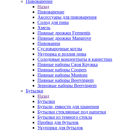
Пивоварение
Назад
Пивоварение
Аксессуары для пивоварения
Солод для пива
Хмель
Пивные дрожжи Fermentis
Пивные дрожжи Mangrove
Пивоварни
Сусловарочные котлы
Укупорка и розлив пива
Солодовые концентраты в канистрах
Пивные наборы Своя Кружка
Пивные наборы Coopers
Пивные наборы Muntons
Пивные наборы Beervingem
Зерновые наборы Beervingem
Бутылки
Назад
Бутылки
Бутыли, емкости для хранения
Бутылки стеклянные под напитки
Бутылки из темного стекла
Пробки для бутылок
Укупорки для бутылок