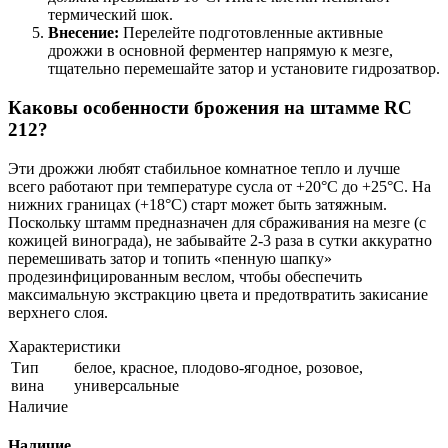
термический шок.
Внесение:
Перелейте подготовленные активные
дрожжи в основной ферментер напрямую к мезге,
тщательно перемешайте затор и установите гидрозатвор.
Каковы особенности брожения на штамме RC
212?
Эти дрожжи любят стабильное комнатное тепло и лучше
всего работают при температуре сусла от +20°C до +25°C. На
нижних границах (+18°C) старт может быть затяжным.
Поскольку штамм предназначен для сбраживания на мезге (с
кожицей винограда), не забывайте 2-3 раза в сутки аккуратно
перемешивать затор и топить «пенную шапку»
продезинфицированным веслом, чтобы обеспечить
максимальную экстракцию цвета и предотвратить закисание
верхнего слоя.
Характеристики
Тип
белое, красное, плодово-ягодное, розовое,
вина
универсальные
Наличие
Наличие