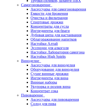
Трубки-силикон, шланги ПВХ
Самогоноварение
Аксессуары для самогоноварения
Емкости для брожения
Очистка и фильтрация
Спиртовые дрожжи
Концентраты для сусла
Ингредиенты для браги
Дубовая щепа для настаивания
Облагораживание напитков
Настойки Алтай
Эссенции для алкоголя
Настойки Лаборатория самогона
Настойки High Spirits
Виноделие
Аксессуары для виноделия
Оборудование для виноделия
Сухие винные дрожжи
Ингредиенты для вина
Винные наборы
Укупорка и розлив вина
Концентрат сока
Пивоварение
Аксессуары для пивоварения
Солод для пива