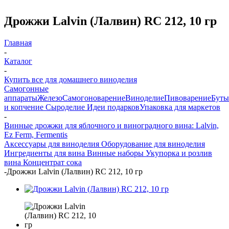
Дрожжи Lalvin (Лалвин) RC 212, 10 гр
Главная
-
Каталог
-
Купить все для домашнего виноделия
Самогонные
аппараты
Железо
Самогоноварение
Виноделие
Пивоварение
Буты
и копчение
Сыроделие
Идеи подарков
Упаковка для маркетов
-
Винные дрожжи для яблочного и виноградного вина: Lalvin,
Ez Ferm, Fermentis
Аксессуары для виноделия
Оборудование для виноделия
Ингредиенты для вина
Винные наборы
Укупорка и розлив
вина
Концентрат сока
-
Дрожжи Lalvin (Лалвин) RC 212, 10 гр