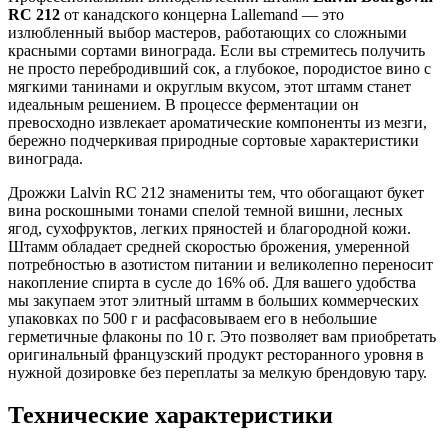
RC 212
от канадского концерна Lallemand — это
излюбленный выбор мастеров, работающих со сложными
красными сортами винограда. Если вы стремитесь получить
не просто перебродивший сок, а глубокое, породистое вино с
мягкими танинами и округлым вкусом, этот штамм станет
идеальным решением. В процессе ферментации он
превосходно извлекает ароматические компоненты из мезги,
бережно подчеркивая природные сортовые характеристики
винограда.
Дрожжи Lalvin RC 212 знамениты тем, что обогащают букет
вина роскошными тонами спелой темной вишни, лесных
ягод, сухофруктов, легких пряностей и благородной кожи.
Штамм обладает средней скоростью брожения, умеренной
потребностью в азотистом питании и великолепно переносит
накопление спирта в сусле до 16% об. Для вашего удобства
мы закупаем этот элитный штамм в больших коммерческих
упаковках по 500 г и расфасовываем его в небольшие
герметичные флаконы по 10 г. Это позволяет вам приобретать
оригинальный французский продукт ресторанного уровня в
нужной дозировке без переплаты за мелкую брендовую тару.
Технические характеристики