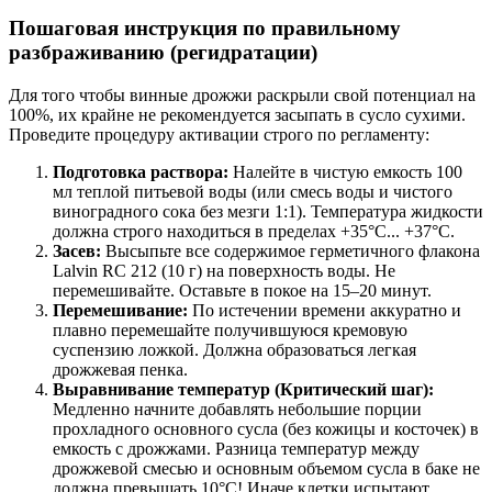
Пошаговая инструкция по правильному
разбраживанию (регидратации)
Для того чтобы винные дрожжи раскрыли свой потенциал на
100%, их крайне не рекомендуется засыпать в сусло сухими.
Проведите процедуру активации строго по регламенту:
Подготовка раствора:
Налейте в чистую емкость 100
мл теплой питьевой воды (или смесь воды и чистого
виноградного сока без мезги 1:1). Температура жидкости
должна строго находиться в пределах +35°C... +37°C.
Засев:
Высыпьте все содержимое герметичного флакона
Lalvin RC 212 (10 г) на поверхность воды. Не
перемешивайте. Оставьте в покое на 15–20 минут.
Перемешивание:
По истечении времени аккуратно и
плавно перемешайте получившуюся кремовую
суспензию ложкой. Должна образоваться легкая
дрожжевая пенка.
Выравнивание температур (Критический шаг):
Медленно начните добавлять небольшие порции
прохладного основного сусла (без кожицы и косточек) в
емкость с дрожжами. Разница температур между
дрожжевой смесью и основным объемом сусла в баке не
должна превышать 10°C! Иначе клетки испытают