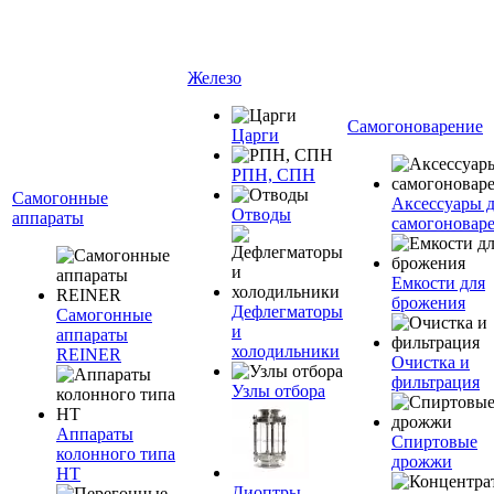
Железо
Самогоноварение
Царги
РПН, СПН
Самогонные
Аксессуары 
Отводы
аппараты
самогоновар
Емкости для
брожения
Дефлегматоры
Самогонные
и
аппараты
холодильники
REINER
Очистка и
фильтрация
Узлы отбора
Аппараты
Спиртовые
колонного типа
дрожжи
НТ
Диоптры,