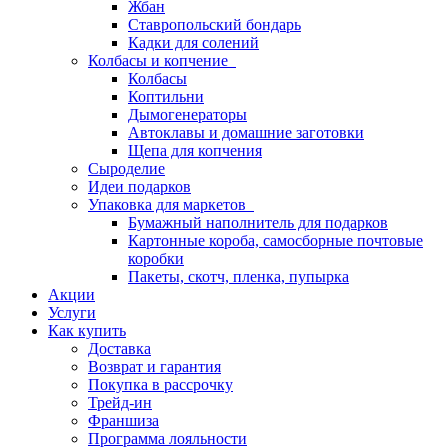
Жбан
Ставропольский бондарь
Кадки для солений
Колбасы и копчение
Колбасы
Коптильни
Дымогенераторы
Автоклавы и домашние заготовки
Щепа для копчения
Сыроделие
Идеи подарков
Упаковка для маркетов
Бумажный наполнитель для подарков
Картонные короба, самосборные почтовые
коробки
Пакеты, скотч, пленка, пупырка
Акции
Услуги
Как купить
Доставка
Возврат и гарантия
Покупка в рассрочку
Трейд-ин
Франшиза
Программа лояльности