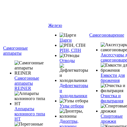
Железо
Самогоноварение
Царги
Самогонные
РПН, СПН
аппараты
Аксессуары 
самогоновар
Отводы
Емкости для
Самогонные
брожения
аппараты
Дефлегматоры
REINER
и
холодильники
Очистка и
фильтрация
Узлы отбора
Аппараты
колонного типа
Спиртовые
НТ
Диоптры,
дрожжи
колонны