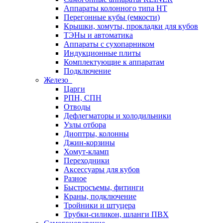
Аппараты колонного типа НТ
Перегонные кубы (емкости)
Крышки, хомуты, прокладки для кубов
ТЭНы и автоматика
Аппараты с сухопарником
Индукционные плиты
Комплектующие к аппаратам
Подключение
Железо
Царги
РПН, СПН
Отводы
Дефлегматоры и холодильники
Узлы отбора
Диоптры, колонны
Джин-корзины
Хомут-кламп
Переходники
Аксессуары для кубов
Разное
Быстросъемы, фитинги
Краны, подключение
Тройники и штуцера
Трубки-силикон, шланги ПВХ