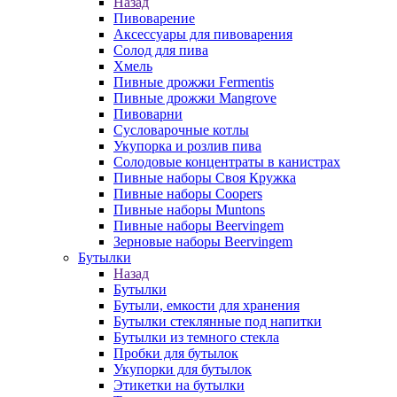
Назад
Пивоварение
Аксессуары для пивоварения
Солод для пива
Хмель
Пивные дрожжи Fermentis
Пивные дрожжи Mangrove
Пивоварни
Сусловарочные котлы
Укупорка и розлив пива
Солодовые концентраты в канистрах
Пивные наборы Своя Кружка
Пивные наборы Coopers
Пивные наборы Muntons
Пивные наборы Beervingem
Зерновые наборы Beervingem
Бутылки
Назад
Бутылки
Бутыли, емкости для хранения
Бутылки стеклянные под напитки
Бутылки из темного стекла
Пробки для бутылок
Укупорки для бутылок
Этикетки на бутылки