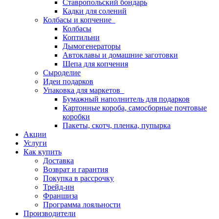
Ставропольский бондарь
Кадки для солений
Колбасы и копчение
Колбасы
Коптильни
Дымогенераторы
Автоклавы и домашние заготовки
Щепа для копчения
Сыроделие
Идеи подарков
Упаковка для маркетов
Бумажный наполнитель для подарков
Картонные короба, самосборные почтовые
коробки
Пакеты, скотч, пленка, пупырка
Акции
Услуги
Как купить
Доставка
Возврат и гарантия
Покупка в рассрочку
Трейд-ин
Франшиза
Программа лояльности
Производители