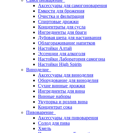
Самогоноварение
Аксессуары для самогоноварения
Емкости для брожения
Очистка и фильтрация
Спиртовые дрожжи
Концентраты для сусла
Ингредиенты для браги
Дубовая щепа для настаивания
Облагораживание напитков
Настойки Алтай
Эссенции для алкоголя
Настойки Лаборатория самогона
Настойки High Spirits
Виноделие
Аксессуары для виноделия
Оборудование для виноделия
Сухие винные дрожжи
Ингредиенты для вина
Винные наборы
Укупорка и розлив вина
Концентрат сока
Пивоварение
Аксессуары для пивоварения
Солод для пива
Хмель