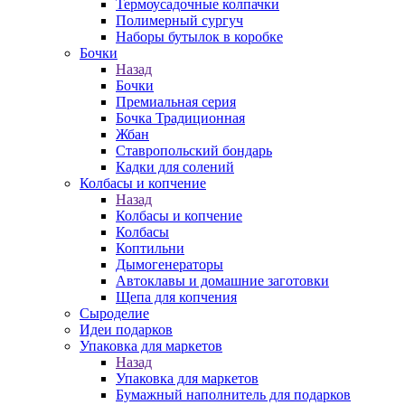
Термоусадочные колпачки
Полимерный сургуч
Наборы бутылок в коробке
Бочки
Назад
Бочки
Премиальная серия
Бочка Традиционная
Жбан
Ставропольский бондарь
Кадки для солений
Колбасы и копчение
Назад
Колбасы и копчение
Колбасы
Коптильни
Дымогенераторы
Автоклавы и домашние заготовки
Щепа для копчения
Сыроделие
Идеи подарков
Упаковка для маркетов
Назад
Упаковка для маркетов
Бумажный наполнитель для подарков