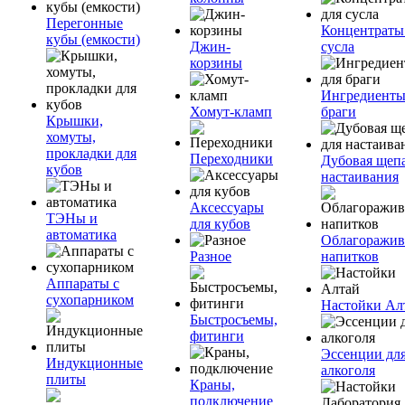
Перегонные
Концентраты
кубы (емкости)
Джин-
сусла
корзины
Ингредиенты
Хомут-кламп
браги
Крышки,
хомуты,
прокладки для
Переходники
Дубовая щепа
кубов
настаивания
Аксессуары
ТЭНы и
для кубов
автоматика
Облагоражив
Разное
напитков
Аппараты с
сухопарником
Настойки Ал
Быстросъемы,
фитинги
Эссенции дл
Индукционные
алкоголя
плиты
Краны,
подключение