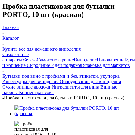
Пробка пластиковая для бутылки
PORTO, 10 шт (красная)
Главная
-
Каталог
-
Купить все для домашнего виноделия
Самогонные
аппараты
Железо
Самогоноварение
Виноделие
Пивоварение
Буты
и копчение
Сыроделие
Идеи подарков
Упаковка для маркетов
-
Бутылки под вино с пробками и без, этикетки, укупорка
Аксессуары для виноделия
Оборудование для виноделия
Сухие винные дрожжи
Ингредиенты для вина
Винные
наборы
Концентрат сока
-
Пробка пластиковая для бутылки PORTO, 10 шт (красная)