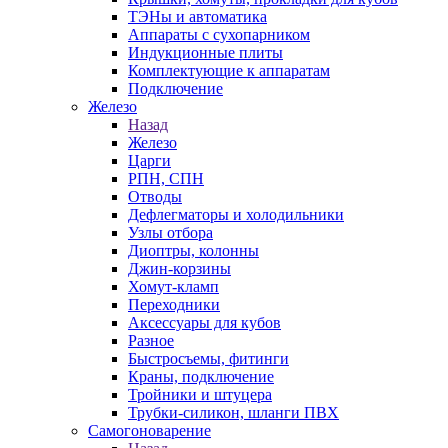
ТЭНы и автоматика
Аппараты с сухопарником
Индукционные плиты
Комплектующие к аппаратам
Подключение
Железо
Назад
Железо
Царги
РПН, СПН
Отводы
Дефлегматоры и холодильники
Узлы отбора
Диоптры, колонны
Джин-корзины
Хомут-кламп
Переходники
Аксессуары для кубов
Разное
Быстросъемы, фитинги
Краны, подключение
Тройники и штуцера
Трубки-силикон, шланги ПВХ
Самогоноварение