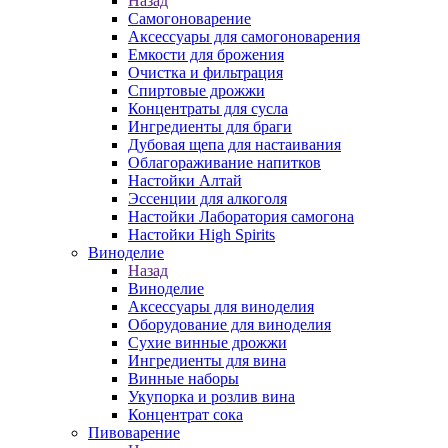
Назад
Самогоноварение
Аксессуары для самогоноварения
Емкости для брожения
Очистка и фильтрация
Спиртовые дрожжи
Концентраты для сусла
Ингредиенты для браги
Дубовая щепа для настаивания
Облагораживание напитков
Настойки Алтай
Эссенции для алкоголя
Настойки Лаборатория самогона
Настойки High Spirits
Виноделие
Назад
Виноделие
Аксессуары для виноделия
Оборудование для виноделия
Сухие винные дрожжи
Ингредиенты для вина
Винные наборы
Укупорка и розлив вина
Концентрат сока
Пивоварение