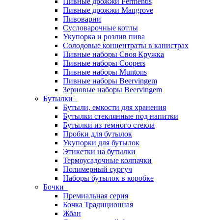
Пивные дрожжи Fermentis
Пивные дрожжи Mangrove
Пивоварни
Сусловарочные котлы
Укупорка и розлив пива
Солодовые концентраты в канистрах
Пивные наборы Своя Кружка
Пивные наборы Coopers
Пивные наборы Muntons
Пивные наборы Beervingem
Зерновые наборы Beervingem
Бутылки
Бутыли, емкости для хранения
Бутылки стеклянные под напитки
Бутылки из темного стекла
Пробки для бутылок
Укупорки для бутылок
Этикетки на бутылки
Термоусадочные колпачки
Полимерный сургуч
Наборы бутылок в коробке
Бочки
Премиальная серия
Бочка Традиционная
Жбан