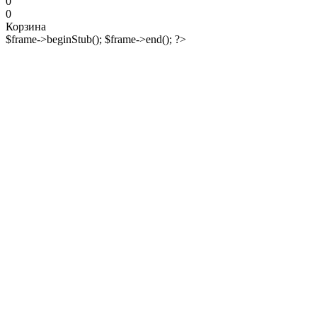
0
0
Корзина
$frame->beginStub(); $frame->end(); ?>