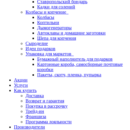
Ставропольский бондарь
Кадки для солений
Колбасы и копчение
Колбасы
Коптильни
Дымогенераторы
Автоклавы и домашние заготовки
Щепа для копчения
Сыроделие
Идеи подарков
Упаковка для маркетов
Бумажный наполнитель для подарков
Картонные короба, самосборные почтовые
коробки
Пакеты, скотч, пленка, пупырка
Акции
Услуги
Как купить
Доставка
Возврат и гарантия
Покупка в рассрочку
Трейд-ин
Франшиза
Программа лояльности
Производители