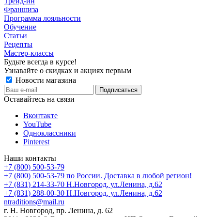
Трейд-ин
Франшиза
Программа лояльности
Обучение
Статьи
Рецепты
Мастер-классы
Будьте всегда в курсе!
Узнавайте о скидках и акциях первым
Новости магазина
Оставайтесь на связи
Вконтакте
YouTube
Одноклассники
Pinterest
Наши контакты
+7 (800) 500-53-79
+7 (800) 500-53-79
по России. Доставка в любой регион!
+7 (831) 214-33-70
Н.Новгород, ул.Ленина, д.62
+7 (831) 288-00-30
Н.Новгород, ул.Ленина, д.62
ntraditions@mail.ru
г. Н. Новгород, пр. Ленина, д. 62