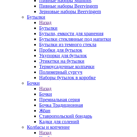
Пивные наборы Muntons
Пивные наборы Beervingem
Зерновые наборы Beervingem
Бутылки
Назад
Бутылки
Бутыли, емкости для хранения
Бутылки стеклянные под напитки
Бутылки из темного стекла
Пробки для бутылок
Укупорки для бутылок
Этикетки на бутылки
Термоусадочные колпачки
Полимерный сургуч
Наборы бутылок в коробке
Бочки
Назад
Бочки
Премиальная серия
Бочка Традиционная
Жбан
Ставропольский бондарь
Кадки для солений
Колбасы и копчение
Назад