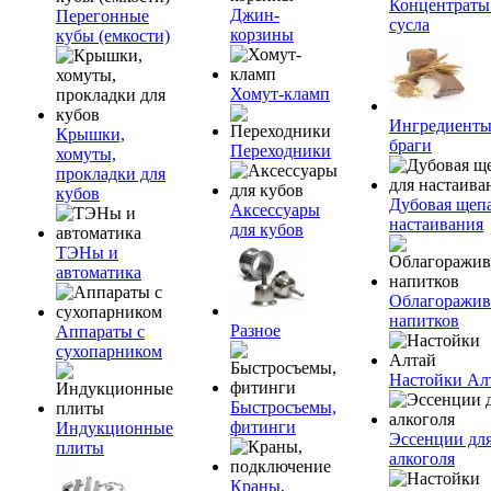
Концентраты
Джин-
Перегонные
сусла
корзины
кубы (емкости)
Хомут-кламп
Ингредиенты
Крышки,
браги
Переходники
хомуты,
прокладки для
кубов
Дубовая щепа
Аксессуары
настаивания
для кубов
ТЭНы и
автоматика
Облагоражив
напитков
Разное
Аппараты с
сухопарником
Настойки Ал
Быстросъемы,
фитинги
Индукционные
Эссенции дл
плиты
алкоголя
Краны,