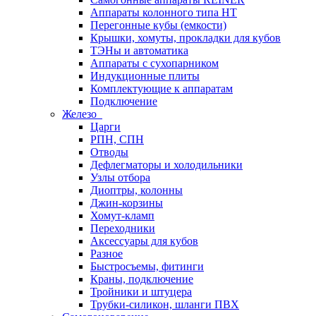
Аппараты колонного типа НТ
Перегонные кубы (емкости)
Крышки, хомуты, прокладки для кубов
ТЭНы и автоматика
Аппараты с сухопарником
Индукционные плиты
Комплектующие к аппаратам
Подключение
Железо
Царги
РПН, СПН
Отводы
Дефлегматоры и холодильники
Узлы отбора
Диоптры, колонны
Джин-корзины
Хомут-кламп
Переходники
Аксессуары для кубов
Разное
Быстросъемы, фитинги
Краны, подключение
Тройники и штуцера
Трубки-силикон, шланги ПВХ