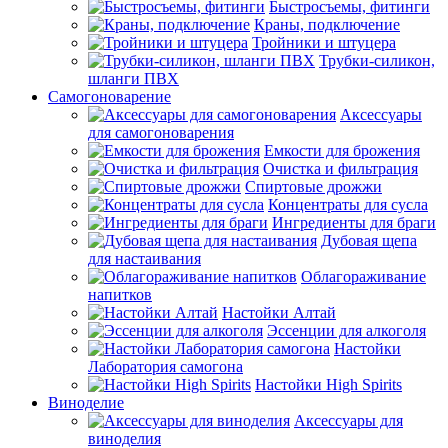
Быстросъемы, фитинги
Краны, подключение
Тройники и штуцера
Трубки-силикон,
шланги ПВХ
Самогоноварение
Аксессуары
для самогоноварения
Емкости для брожения
Очистка и фильтрация
Спиртовые дрожжи
Концентраты для сусла
Ингредиенты для браги
Дубовая щепа
для настаивания
Облагораживание
напитков
Настойки Алтай
Эссенции для алкоголя
Настойки
Лаборатория самогона
Настойки High Spirits
Виноделие
Аксессуары для
виноделия