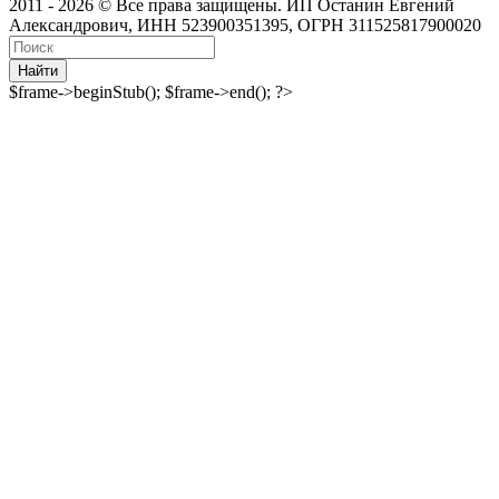
2011 - 2026 © Все права защищены. ИП Останин Евгений
Александрович, ИНН 523900351395, ОГРН 311525817900020
Найти
$frame->beginStub(); $frame->end(); ?>