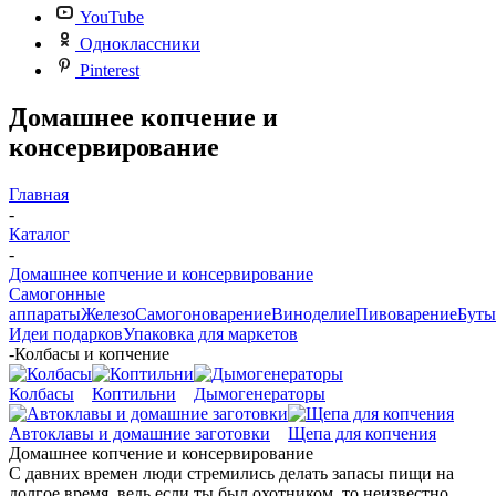
YouTube
Одноклассники
Pinterest
Домашнее копчение и
консервирование
Главная
-
Каталог
-
Домашнее копчение и консервирование
Самогонные
аппараты
Железо
Самогоноварение
Виноделие
Пивоварение
Буты
Идеи подарков
Упаковка для маркетов
-
Колбасы и копчение
Колбасы
Коптильни
Дымогенераторы
Автоклавы и домашние заготовки
Щепа для копчения
Домашнее копчение и консервирование
С давних времен люди стремились делать запасы пищи на
долгое время, ведь если ты был охотником, то неизвестно,