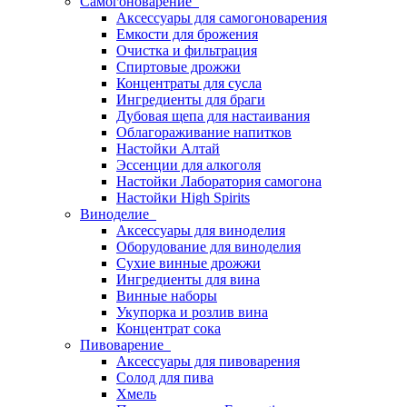
Самогоноварение
Аксессуары для самогоноварения
Емкости для брожения
Очистка и фильтрация
Спиртовые дрожжи
Концентраты для сусла
Ингредиенты для браги
Дубовая щепа для настаивания
Облагораживание напитков
Настойки Алтай
Эссенции для алкоголя
Настойки Лаборатория самогона
Настойки High Spirits
Виноделие
Аксессуары для виноделия
Оборудование для виноделия
Сухие винные дрожжи
Ингредиенты для вина
Винные наборы
Укупорка и розлив вина
Концентрат сока
Пивоварение
Аксессуары для пивоварения
Солод для пива
Хмель