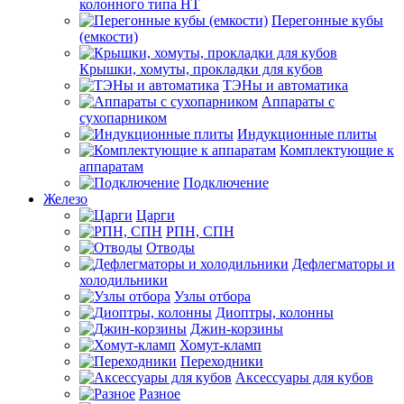
колонного типа НТ
Перегонные кубы
(емкости)
Крышки, хомуты, прокладки для кубов
ТЭНы и автоматика
Аппараты с
сухопарником
Индукционные плиты
Комплектующие к
аппаратам
Подключение
Железо
Царги
РПН, СПН
Отводы
Дефлегматоры и
холодильники
Узлы отбора
Диоптры, колонны
Джин-корзины
Хомут-кламп
Переходники
Аксессуары для кубов
Разное