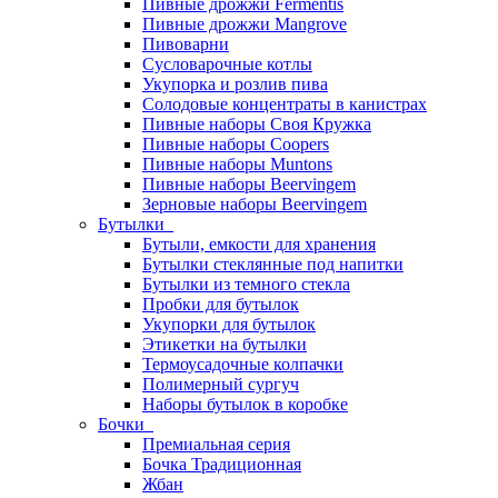
Пивные дрожжи Fermentis
Пивные дрожжи Mangrove
Пивоварни
Сусловарочные котлы
Укупорка и розлив пива
Солодовые концентраты в канистрах
Пивные наборы Своя Кружка
Пивные наборы Coopers
Пивные наборы Muntons
Пивные наборы Beervingem
Зерновые наборы Beervingem
Бутылки
Бутыли, емкости для хранения
Бутылки стеклянные под напитки
Бутылки из темного стекла
Пробки для бутылок
Укупорки для бутылок
Этикетки на бутылки
Термоусадочные колпачки
Полимерный сургуч
Наборы бутылок в коробке
Бочки
Премиальная серия
Бочка Традиционная
Жбан