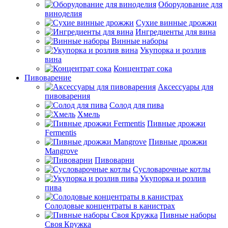
Оборудование для
виноделия
Сухие винные дрожжи
Ингредиенты для вина
Винные наборы
Укупорка и розлив
вина
Концентрат сока
Пивоварение
Аксессуары для
пивоварения
Солод для пива
Хмель
Пивные дрожжи
Fermentis
Пивные дрожжи
Mangrove
Пивоварни
Сусловарочные котлы
Укупорка и розлив
пива
Солодовые концентраты в канистрах
Пивные наборы
Своя Кружка