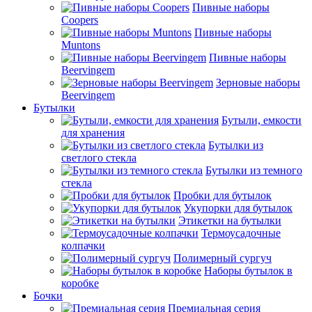
Пивные наборы
Coopers
Пивные наборы
Muntons
Пивные наборы
Beervingem
Зерновые наборы
Beervingem
Бутылки
Бутыли, емкости
для хранения
Бутылки из
светлого стекла
Бутылки из темного
стекла
Пробки для бутылок
Укупорки для бутылок
Этикетки на бутылки
Термоусадочные
колпачки
Полимерный сургуч
Наборы бутылок в
коробке
Бочки
Премиальная серия