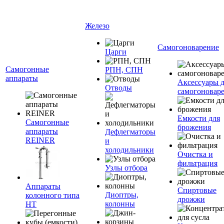
Железо
Самогоноварение
Царги
Самогонные
РПН, СПН
аппараты
Аксессуары 
Отводы
самогоновар
Емкости для
Самогонные
брожения
аппараты
Дефлегматоры
REINER
и
холодильники
Очистка и
фильтрация
Узлы отбора
Аппараты
Спиртовые
Диоптры,
колонного типа
дрожжи
колонны
НТ