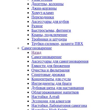
Диоптры, колонны
Джин-корзины
Хомут-кламп
Переходники
Аксессуары для кубов
Разное
Быстросъемы, фитинги
Краны, подключение
Тройники и штуцера
Трубки-силикон, шланги ПВХ
Самогоноварение
Назад
Самогоноварение
Аксессуары для самогоноварения
Емкости для брожения
Очистка и фильтрация
Спиртовые дрожжи
Концентраты для сусла
Ингредиенты для браги
Дубовая щепа для настаивания
Облагораживание напитков
Настойки Алтай
Эссенции для алкоголя
Настойки Лаборатория самогона
Настойки High Spirits