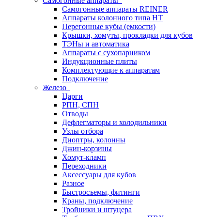
Самогонные аппараты
Самогонные аппараты REINER
Аппараты колонного типа НТ
Перегонные кубы (емкости)
Крышки, хомуты, прокладки для кубов
ТЭНы и автоматика
Аппараты с сухопарником
Индукционные плиты
Комплектующие к аппаратам
Подключение
Железо
Царги
РПН, СПН
Отводы
Дефлегматоры и холодильники
Узлы отбора
Диоптры, колонны
Джин-корзины
Хомут-кламп
Переходники
Аксессуары для кубов
Разное
Быстросъемы, фитинги
Краны, подключение
Тройники и штуцера