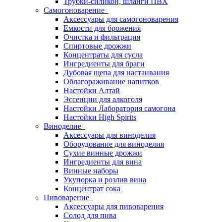
Трубки-силикон, шланги ПВХ
Самогоноварение
Аксессуары для самогоноварения
Емкости для брожения
Очистка и фильтрация
Спиртовые дрожжи
Концентраты для сусла
Ингредиенты для браги
Дубовая щепа для настаивания
Облагораживание напитков
Настойки Алтай
Эссенции для алкоголя
Настойки Лаборатория самогона
Настойки High Spirits
Виноделие
Аксессуары для виноделия
Оборудование для виноделия
Сухие винные дрожжи
Ингредиенты для вина
Винные наборы
Укупорка и розлив вина
Концентрат сока
Пивоварение
Аксессуары для пивоварения
Солод для пива