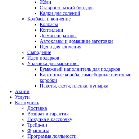
Жбан
Ставропольский бондарь
Кадки для солений
Колбасы и копчение
Колбасы
Коптильни
Дымогенераторы
Автоклавы и домашние заготовки
Щепа для копчения
Сыроделие
Идеи подарков
Упаковка для маркетов
Бумажный наполнитель для подарков
Картонные короба, самосборные почтовые
коробки
Пакеты, скотч, пленка, пупырка
Акции
Услуги
Как купить
Доставка
Возврат и гарантия
Покупка в рассрочку
Трейд-ин
Франшиза
Программа лояльности