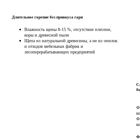
Длительное горение без привкуса гари
Влажность щепы 8-15 %, отсутствие плесени,
коры и древесной пыли
Щепа из натуральной древесины, а не из опилок
и отходов мебельных фабрик и
лесоперерабатывающих предприятий
С
б
Ф
к
Ф
к
Ф