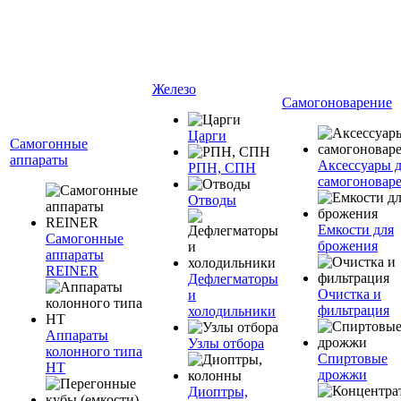
Железо
Самогоноварение
Царги
Самогонные
аппараты
Аксессуары 
РПН, СПН
самогоновар
Отводы
Емкости для
Самогонные
брожения
аппараты
REINER
Дефлегматоры
Очистка и
и
фильтрация
холодильники
Аппараты
Узлы отбора
колонного типа
Спиртовые
НТ
дрожжи
Диоптры,