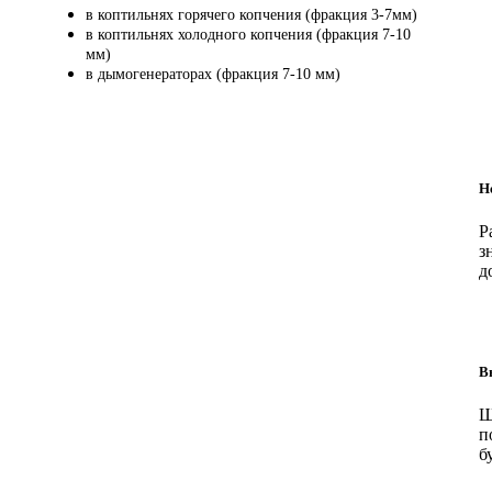
в коптильнях горячего копчения (фракция 3-7мм)
в коптильнях холодного копчения (фракция 7-10
мм)
в дымогенераторах (фракция 7-10 мм)
Н
Р
з
д
В
Щ
п
б