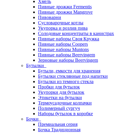
Хмель
Пивные дрожжи Fermentis
Пивные дрожжи Mangrove
Пивоварни
Сусловарочные котлы
Укупорка и розлив пива
Солодовые концентраты в канистрах
Пивные наборы Своя Кружка
Пивные наборы Coopers
Пивные наборы Muntons
Пивные наборы Beervingem
Зерновые наборы Beervingem
Бутылки
Бутыли, емкости для хранения
Бутылки стеклянные под напитки
Бутылки из темного стекла
Пробки для бутылок
Укупорки для бутылок
Этикетки на бутылки
Термоусадочные колпачки
Полимерный сургуч
Наборы бутылок в коробке
Бочки
Премиальная серия
Бочка Традиционная