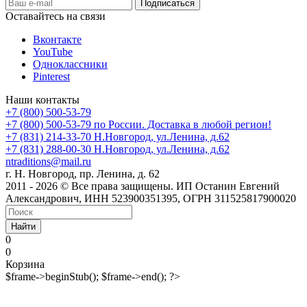
Оставайтесь на связи
Вконтакте
YouTube
Одноклассники
Pinterest
Наши контакты
+7 (800) 500-53-79
+7 (800) 500-53-79
по России. Доставка в любой регион!
+7 (831) 214-33-70
Н.Новгород, ул.Ленина, д.62
+7 (831) 288-00-30
Н.Новгород, ул.Ленина, д.62
ntraditions@mail.ru
г. Н. Новгород, пр. Ленина, д. 62
2011 - 2026 © Все права защищены. ИП Останин Евгений
Александрович, ИНН 523900351395, ОГРН 311525817900020
Найти
0
0
Корзина
$frame->beginStub(); $frame->end(); ?>