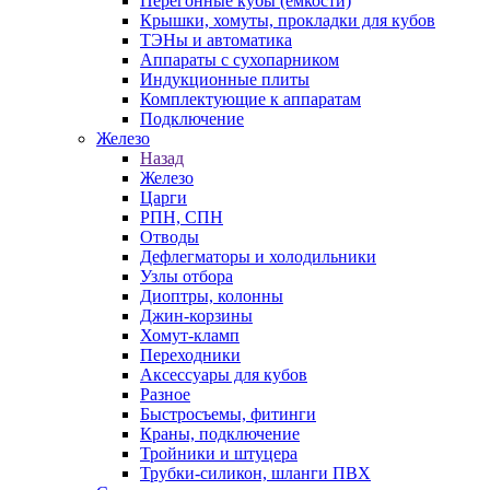
Перегонные кубы (емкости)
Крышки, хомуты, прокладки для кубов
ТЭНы и автоматика
Аппараты с сухопарником
Индукционные плиты
Комплектующие к аппаратам
Подключение
Железо
Назад
Железо
Царги
РПН, СПН
Отводы
Дефлегматоры и холодильники
Узлы отбора
Диоптры, колонны
Джин-корзины
Хомут-кламп
Переходники
Аксессуары для кубов
Разное
Быстросъемы, фитинги
Краны, подключение
Тройники и штуцера
Трубки-силикон, шланги ПВХ