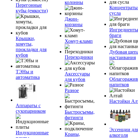
колонны
Перегонные
Концентраты
кубы (емкости)
сусла
Джин-
корзины
Ингредиенты
браги
Крышки,
Хомут-кламп
хомуты,
прокладки для
Дубовая щепа
кубов
Переходники
настаивания
ТЭНы и
Аксессуары
автоматика
Облагоражив
для кубов
напитков
Разное
Настойки Ал
Аппараты с
сухопарником
Быстросъемы,
фитинги
Эссенции дл
Индукционные
Краны,
алкоголя