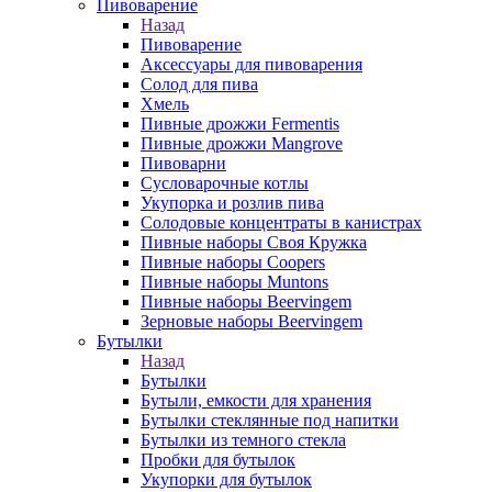
Пивоварение
Назад
Пивоварение
Аксессуары для пивоварения
Солод для пива
Хмель
Пивные дрожжи Fermentis
Пивные дрожжи Mangrove
Пивоварни
Сусловарочные котлы
Укупорка и розлив пива
Солодовые концентраты в канистрах
Пивные наборы Своя Кружка
Пивные наборы Coopers
Пивные наборы Muntons
Пивные наборы Beervingem
Зерновые наборы Beervingem
Бутылки
Назад
Бутылки
Бутыли, емкости для хранения
Бутылки стеклянные под напитки
Бутылки из темного стекла
Пробки для бутылок
Укупорки для бутылок