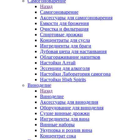
Самогоноварение
Назад
Самогоноварение
Аксессуары для самогоноварения
Емкости для брожения
Очистка и фильтрация
Спиртовые дрожжи
Концентраты для сусла
Ингредиенты для браги
Дубовая щепа для настаивания
Облагораживание напитков
Настойки Алтай
Эссенции для алкоголя
Настойки Лаборатория самогона
Настойки High Spirits
Виноделие
Назад
Виноделие
Аксессуары для виноделия
Оборудование для виноделия
Сухие винные дрожжи
Ингредиенты для вина
Винные наборы
Укупорка и розлив вина
Концентрат сока