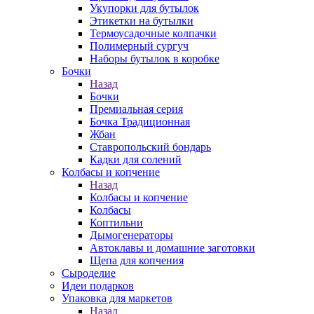
Укупорки для бутылок
Этикетки на бутылки
Термоусадочные колпачки
Полимерный сургуч
Наборы бутылок в коробке
Бочки
Назад
Бочки
Премиальная серия
Бочка Традиционная
Жбан
Ставропольский бондарь
Кадки для солений
Колбасы и копчение
Назад
Колбасы и копчение
Колбасы
Коптильни
Дымогенераторы
Автоклавы и домашние заготовки
Щепа для копчения
Сыроделие
Идеи подарков
Упаковка для маркетов
Назад