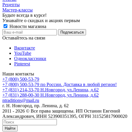
Рецепты
Мастер-классы
Будьте всегда в курсе!
Узнавайте о скидках и акциях первым
Новости магазина
Оставайтесь на связи
Вконтакте
YouTube
Одноклассники
Pinterest
Наши контакты
+7 (800) 500-53-79
+7 (800) 500-53-79
по России. Доставка в любой регион!
+7 (831) 214-33-70
Н.Новгород, ул.Ленина, д.62
+7 (831) 288-00-30
Н.Новгород, ул.Ленина, д.62
ntraditions@mail.ru
г. Н. Новгород, пр. Ленина, д. 62
2011 - 2026 © Все права защищены. ИП Останин Евгений
Александрович, ИНН 523900351395, ОГРН 311525817900020
Найти