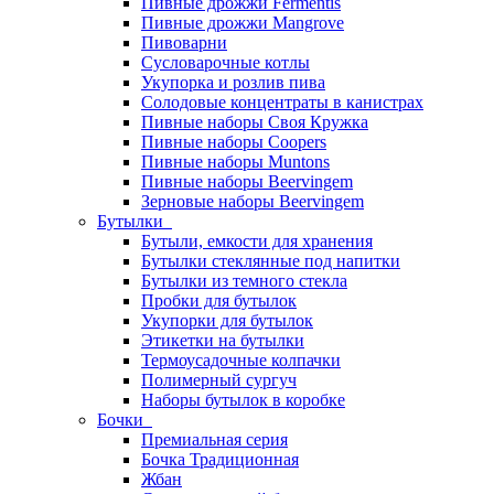
Пивные дрожжи Fermentis
Пивные дрожжи Mangrove
Пивоварни
Сусловарочные котлы
Укупорка и розлив пива
Солодовые концентраты в канистрах
Пивные наборы Своя Кружка
Пивные наборы Coopers
Пивные наборы Muntons
Пивные наборы Beervingem
Зерновые наборы Beervingem
Бутылки
Бутыли, емкости для хранения
Бутылки стеклянные под напитки
Бутылки из темного стекла
Пробки для бутылок
Укупорки для бутылок
Этикетки на бутылки
Термоусадочные колпачки
Полимерный сургуч
Наборы бутылок в коробке
Бочки
Премиальная серия
Бочка Традиционная
Жбан