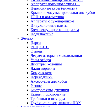
Аппараты колонного типа НТ
Перегонные кубы (емкости)
Крышки, хомуты, прокладки для кубов
ТЭНы и автоматика
Аппараты с сухопарником
Индукционные плиты
Комплектующие к аппаратам
Подключение
Железо
Царги
РПН, СПН
Отводы
Дефлегматоры и холодильники
Узлы отбора
Диоптры, колонны
Джин-корзины
Хомут-кламп
Переходники
Аксессуары для кубов
Разное
Быстросъемы, фитинги
Краны, подключение
Тройники и штуцера
Трубки-силикон, шланги ПВХ