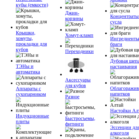
кубы (емкости)
Джин-
Концентраты
корзины
сусла
Крышки,
Хомут-кламп
хомуты,
Ингредиенты
прокладки для
браги
кубов
Переходники
Дубовая щепа
ТЭНы и
настаивания
автоматика
Аксессуары
для кубов
Облагоражив
Аппараты с
напитков
сухопарником
Разное
Настойки Ал
Индукционные
Быстросъемы,
плиты
фитинги
Эссенции дл
алкоголя