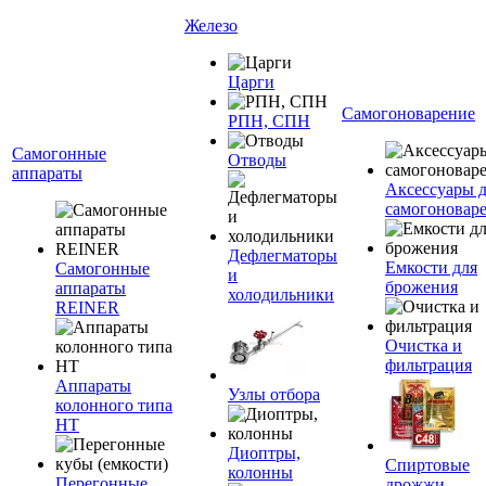
Железо
Царги
Самогоноварение
РПН, СПН
Самогонные
Отводы
аппараты
Аксессуары 
самогоновар
Дефлегматоры
Емкости для
Самогонные
и
брожения
аппараты
холодильники
REINER
Очистка и
фильтрация
Аппараты
Узлы отбора
колонного типа
НТ
Диоптры,
Спиртовые
колонны
Перегонные
дрожжи