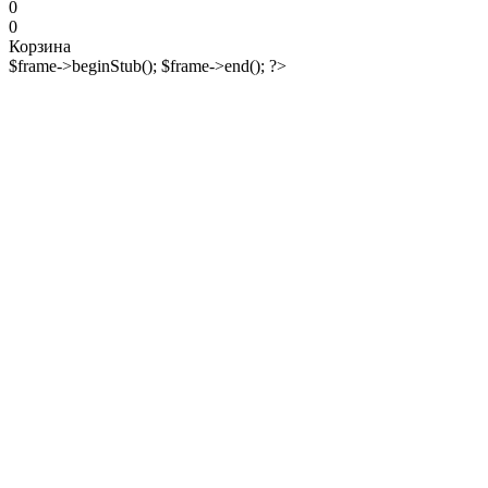
0
0
Корзина
$frame->beginStub(); $frame->end(); ?>