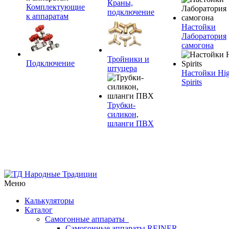
Краны,
Комплектующие
подключение
к аппаратам
Настойки
Лаборатория
самогона
Тройники и
Подключение
штуцера
Настойки Hi
Spirits
Трубки-
силикон,
шланги ПВХ
Меню
Калькуляторы
Каталог
Самогонные аппараты
Самогонные аппараты REINER