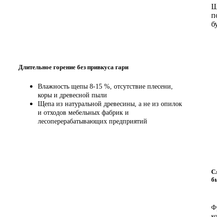
Щ
п
б
Длительное горение без привкуса гари
Влажность щепы 8-15 %, отсутствие плесени,
коры и древесной пыли
Щепа из натуральной древесины, а не из опилок
и отходов мебельных фабрик и
лесоперерабатывающих предприятий
С
б
Ф
к