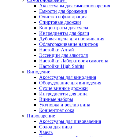
Самогоноварение
Аксессуары для самогоноварения
Емкости для брожения
Очистка и фильтрация
Спиртовые дрожжи
Концентраты для сусла
Ингредиенты для браги
Дубовая щепа для настаивания
Облагораживание напитков
Настойки Алтай
Эссенции для алкоголя
Настойки Лаборатория самогона
Настойки High Spirits
Виноделие
Аксессуары для виноделия
Оборудование для виноделия
Сухие винные дрожжи
Ингредиенты для вина
Винные наборы
Укупорка и розлив вина
Концентрат сока
Пивоварение
Аксессуары для пивоварения
Солод для пива
Хмель