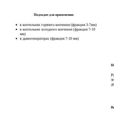
Подходит для применения:
в коптильнях горячего копчения (фракция 3-7мм)
в коптильнях холодного копчения (фракция 7-10
мм)
в дымогенераторах (фракция 7-10 мм)
Н
Р
з
д
В