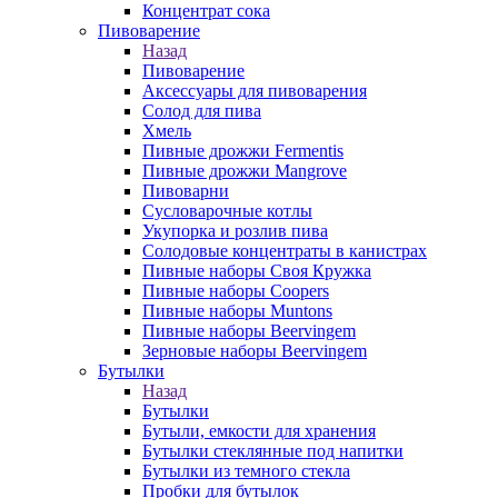
Концентрат сока
Пивоварение
Назад
Пивоварение
Аксессуары для пивоварения
Солод для пива
Хмель
Пивные дрожжи Fermentis
Пивные дрожжи Mangrove
Пивоварни
Сусловарочные котлы
Укупорка и розлив пива
Солодовые концентраты в канистрах
Пивные наборы Своя Кружка
Пивные наборы Coopers
Пивные наборы Muntons
Пивные наборы Beervingem
Зерновые наборы Beervingem
Бутылки
Назад
Бутылки
Бутыли, емкости для хранения
Бутылки стеклянные под напитки
Бутылки из темного стекла
Пробки для бутылок