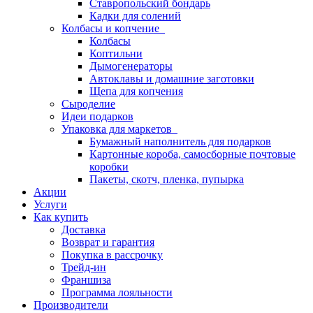
Ставропольский бондарь
Кадки для солений
Колбасы и копчение
Колбасы
Коптильни
Дымогенераторы
Автоклавы и домашние заготовки
Щепа для копчения
Сыроделие
Идеи подарков
Упаковка для маркетов
Бумажный наполнитель для подарков
Картонные короба, самосборные почтовые
коробки
Пакеты, скотч, пленка, пупырка
Акции
Услуги
Как купить
Доставка
Возврат и гарантия
Покупка в рассрочку
Трейд-ин
Франшиза
Программа лояльности
Производители