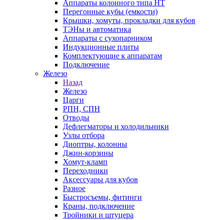
Аппараты колонного типа НТ
Перегонные кубы (емкости)
Крышки, хомуты, прокладки для кубов
ТЭНы и автоматика
Аппараты с сухопарником
Индукционные плиты
Комплектующие к аппаратам
Подключение
Железо
Назад
Железо
Царги
РПН, СПН
Отводы
Дефлегматоры и холодильники
Узлы отбора
Диоптры, колонны
Джин-корзины
Хомут-кламп
Переходники
Аксессуары для кубов
Разное
Быстросъемы, фитинги
Краны, подключение
Тройники и штуцера