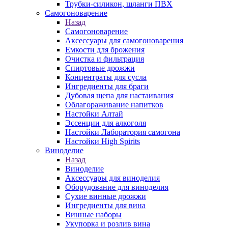
Трубки-силикон, шланги ПВХ
Самогоноварение
Назад
Самогоноварение
Аксессуары для самогоноварения
Емкости для брожения
Очистка и фильтрация
Спиртовые дрожжи
Концентраты для сусла
Ингредиенты для браги
Дубовая щепа для настаивания
Облагораживание напитков
Настойки Алтай
Эссенции для алкоголя
Настойки Лаборатория самогона
Настойки High Spirits
Виноделие
Назад
Виноделие
Аксессуары для виноделия
Оборудование для виноделия
Сухие винные дрожжи
Ингредиенты для вина
Винные наборы
Укупорка и розлив вина