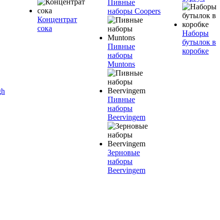
Пивные
наборы Coopers
Концентрат
сока
Наборы
бутылок в
Пивные
коробке
наборы
Muntons
gh
Пивные
наборы
Beervingem
Зерновые
наборы
Beervingem