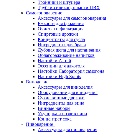
Тройники и штуцера
Трубки-силикон, шланги ПВХ
Самогоноварение
Аксессуары для самогоноварения
Емкости для брожения
Очистка и фильтрация
Спиртовые дрожжи
Концентраты для сусла
Ингредиенты для браги
Дубовая щепа для настаивания
Облагораживание напитков
Настойки Алтай
Эссенции для алкоголя
Настойки Лаборатория самогона
Настойки High Spirits
Виноделие
Аксессуары для виноделия
Оборудование для виноделия
Сухие винные дрожжи
Ингредиенты для вина
Винные наборы
Укупорка и розлив вина
Концентрат сока
Пивоварение
Аксессуары для пивоварения