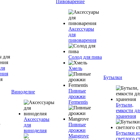
Пивоварение
Аксессуары
для
пивоварения
Солод для пива
для
Хмель
ения
Бутылки
Пивные
Виноделие
дрожжи
Fermentis
Бутыли,
емкости дл
хранения
Аксессуары
Пивные
для
дрожжи
виноделия
Бутылки и
Mangrove
светлого с