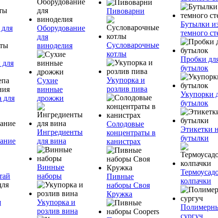
Пивоварни
Бутылки и
 для
Оборудование
темного ст
для
Сусловарочные
виноделия
котлы
Пробки дл
 для
бутылок
Укупорка и
Сухие
розлив пива
винные
Укупорки 
 для
дрожжи
бутылок
Солодовые
Этикетки 
Ингредиенты
концентраты в
бутылки
ание
для вина
канистрах
Винные
Термоусад
тай
наборы
Пивные
колпачки
наборы Своя
Кружка
я
Укупорка и
Полимерн
розлив вина
сургуч