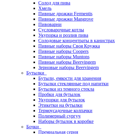
Солод для пива
Хмель
Пивные дрожжи Fermentis
Пивные дрожжи Mangrove
Пивоварни
Сусловарочные котлы
Укупорка и розлив пива
Солодовые концентраты в канистрах
Пивные наборы Своя Кружка
Пивные наборы Coopers
Пивные наборы Muntons
Пивные наборы Beervingem
Зерновые наборы Beervingem
Бутылки
Бутыли, емкости для хранения
Бутылки стеклянные под напитки
Бутылки из темного стекла
Пробки для бутылок
Укупорки для бутылок
Этикетки на бутылки
Термоусадочные колпачки
Полимерный сургуч
Наборы бутылок в коробке
Бочки
Премиальная серия