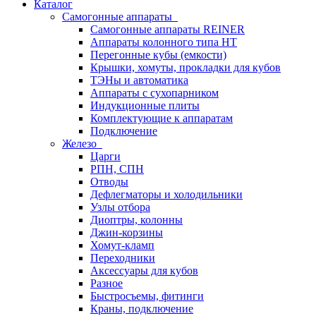
Каталог
Самогонные аппараты
Самогонные аппараты REINER
Аппараты колонного типа НТ
Перегонные кубы (емкости)
Крышки, хомуты, прокладки для кубов
ТЭНы и автоматика
Аппараты с сухопарником
Индукционные плиты
Комплектующие к аппаратам
Подключение
Железо
Царги
РПН, СПН
Отводы
Дефлегматоры и холодильники
Узлы отбора
Диоптры, колонны
Джин-корзины
Хомут-кламп
Переходники
Аксессуары для кубов
Разное
Быстросъемы, фитинги
Краны, подключение