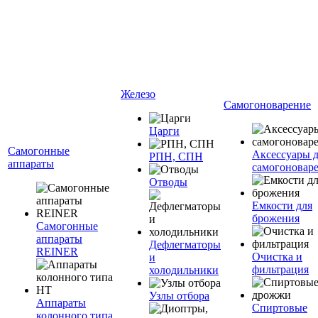
Железо
Самогоноварение
Царги
Самогонные
Аксессуары 
РПН, СПН
аппараты
самогоновар
Отводы
Емкости для
брожения
Самогонные
аппараты
Дефлегматоры
REINER
Очистка и
и
фильтрация
холодильники
Узлы отбора
Аппараты
Спиртовые
колонного типа