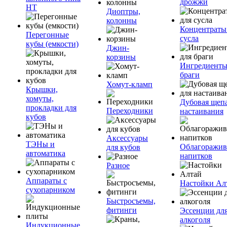
дрожжи
НТ
Диоптры,
колонны
Концентраты
Перегонные
сусла
кубы (емкости)
Джин-
корзины
Ингредиенты
браги
Хомут-кламп
Крышки,
хомуты,
Дубовая щепа
прокладки для
Переходники
настаивания
кубов
Аксессуары
ТЭНы и
Облагоражив
для кубов
автоматика
напитков
Разное
Аппараты с
Настойки Ал
сухопарником
Быстросъемы,
фитинги
Эссенции дл
алкоголя
Индукционные