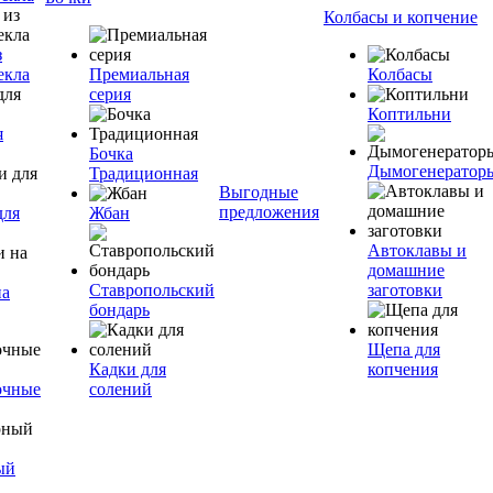
Колбасы и копчение
з
екла
Премиальная
Колбасы
серия
Коптильни
я
Бочка
Дымогенератор
Традиционная
Выгодные
предложения
для
Жбан
Автоклавы и
домашние
Ставропольский
заготовки
на
бондарь
Щепа для
Кадки для
копчения
очные
солений
ый