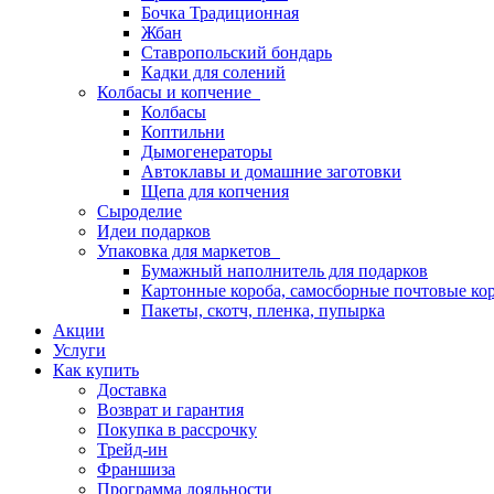
Бочка Традиционная
Жбан
Ставропольский бондарь
Кадки для солений
Колбасы и копчение
Колбасы
Коптильни
Дымогенераторы
Автоклавы и домашние заготовки
Щепа для копчения
Сыроделие
Идеи подарков
Упаковка для маркетов
Бумажный наполнитель для подарков
Картонные короба, самосборные почтовые ко
Пакеты, скотч, пленка, пупырка
Акции
Услуги
Как купить
Доставка
Возврат и гарантия
Покупка в рассрочку
Трейд-ин
Франшиза
Программа лояльности