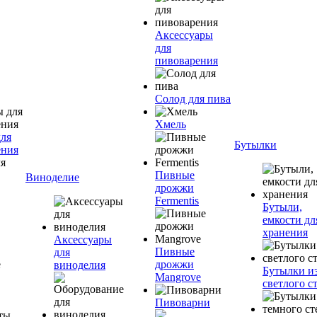
Аксессуары
для
пивоварения
Солод для пива
Хмель
для
Бутылки
ения
Пивные
Виноделие
дрожжи
Fermentis
Бутыли,
емкости дл
хранения
Аксессуары
Пивные
для
дрожжи
виноделия
Бутылки и
Mangrove
светлого с
Пивоварни