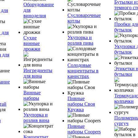
Бутылки и
Оборудование
темного ст
для
 для
Сусловарочные
виноделия
котлы
Пробки дл
бутылок
 для
Укупорка и
Сухие
розлив пива
винные
Укупорки 
дрожжи
бутылок
 для
Солодовые
Этикетки 
Ингредиенты
концентраты в
бутылки
для вина
канистрах
ание
Винные
Термоусад
наборы
Пивные
колпачки
тай
наборы Своя
Кружка
Укупорка и
Полимерн
розлив вина
я
сургуч
Пивные
наборы Coopers
Концентрат