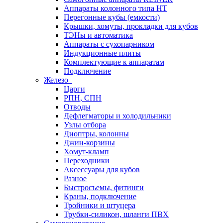
Аппараты колонного типа НТ
Перегонные кубы (емкости)
Крышки, хомуты, прокладки для кубов
ТЭНы и автоматика
Аппараты с сухопарником
Индукционные плиты
Комплектующие к аппаратам
Подключение
Железо
Царги
РПН, СПН
Отводы
Дефлегматоры и холодильники
Узлы отбора
Диоптры, колонны
Джин-корзины
Хомут-кламп
Переходники
Аксессуары для кубов
Разное
Быстросъемы, фитинги
Краны, подключение
Тройники и штуцера
Трубки-силикон, шланги ПВХ