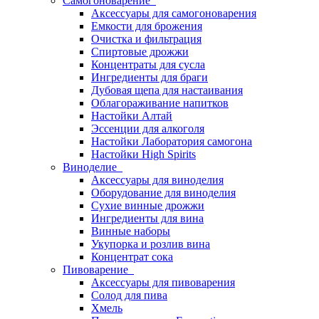
Самогоноварение
Аксессуары для самогоноварения
Емкости для брожения
Очистка и фильтрация
Спиртовые дрожжи
Концентраты для сусла
Ингредиенты для браги
Дубовая щепа для настаивания
Облагораживание напитков
Настойки Алтай
Эссенции для алкоголя
Настойки Лаборатория самогона
Настойки High Spirits
Виноделие
Аксессуары для виноделия
Оборудование для виноделия
Сухие винные дрожжи
Ингредиенты для вина
Винные наборы
Укупорка и розлив вина
Концентрат сока
Пивоварение
Аксессуары для пивоварения
Солод для пива
Хмель