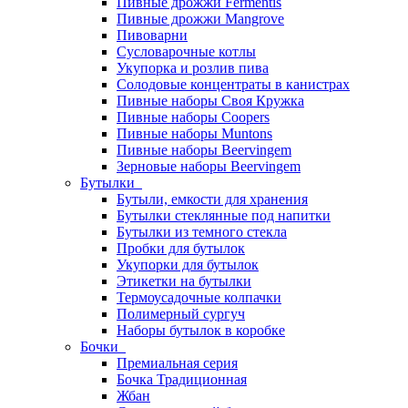
Пивные дрожжи Fermentis
Пивные дрожжи Mangrove
Пивоварни
Сусловарочные котлы
Укупорка и розлив пива
Солодовые концентраты в канистрах
Пивные наборы Своя Кружка
Пивные наборы Coopers
Пивные наборы Muntons
Пивные наборы Beervingem
Зерновые наборы Beervingem
Бутылки
Бутыли, емкости для хранения
Бутылки стеклянные под напитки
Бутылки из темного стекла
Пробки для бутылок
Укупорки для бутылок
Этикетки на бутылки
Термоусадочные колпачки
Полимерный сургуч
Наборы бутылок в коробке
Бочки
Премиальная серия
Бочка Традиционная
Жбан