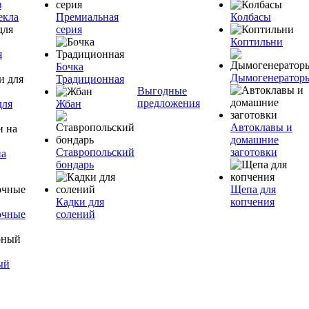
з
екла
Премиальная
Колбасы
серия
Коптильни
я
Бочка
Дымогенератор
Традиционная
Выгодные
предложения
для
Жбан
Автоклавы и
домашние
Ставропольский
заготовки
на
бондарь
Щепа для
Кадки для
копчения
очные
солений
ый