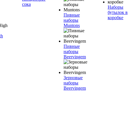
сока
Наборы
бутылок в
Пивные
коробке
наборы
Muntons
gh
Пивные
наборы
Beervingem
Зерновые
наборы
Beervingem