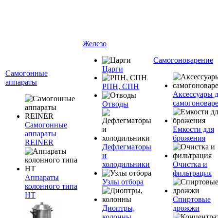
Железо
Самогоноварение
Царги
Самогонные
аппараты
РПН, СПН
Аксессуары 
самогоновар
Отводы
Самогонные
Емкости для
аппараты
брожения
REINER
Дефлегматоры
и
холодильники
Очистка и
фильтрация
Аппараты
Узлы отбора
колонного типа
НТ
Спиртовые
Диоптры,
дрожжи
колонны