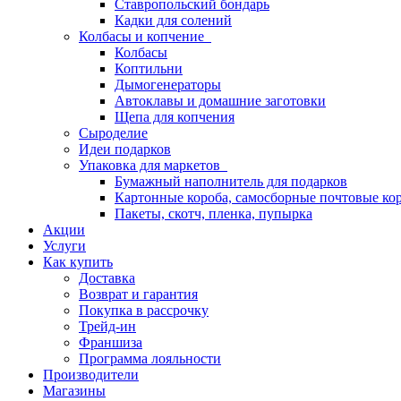
Ставропольский бондарь
Кадки для солений
Колбасы и копчение
Колбасы
Коптильни
Дымогенераторы
Автоклавы и домашние заготовки
Щепа для копчения
Сыроделие
Идеи подарков
Упаковка для маркетов
Бумажный наполнитель для подарков
Картонные короба, самосборные почтовые ко
Пакеты, скотч, пленка, пупырка
Акции
Услуги
Как купить
Доставка
Возврат и гарантия
Покупка в рассрочку
Трейд-ин
Франшиза
Программа лояльности
Производители
Магазины