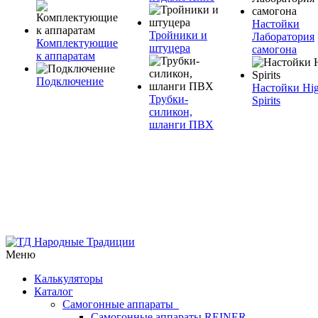
Настойки
Тройники и
Лаборатория
Комплектующие
штуцера
самогона
к аппаратам
Подключение
Настойки Hi
Трубки-
Spirits
силикон,
шланги ПВХ
Меню
Калькуляторы
Каталог
Самогонные аппараты
Самогонные аппараты REINER