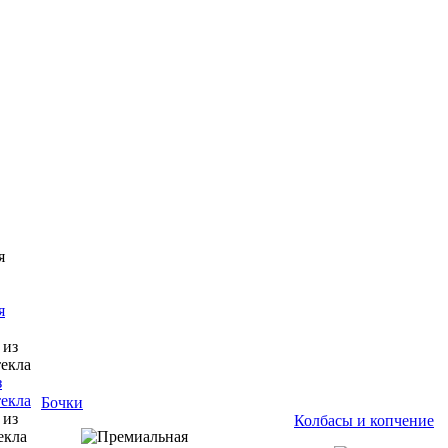
я
з
текла
Бочки
Колбасы и копчение