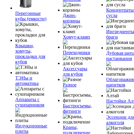
Концентраты
Перегонные
Джин-
сусла
кубы (емкости)
корзины
Ингредиенты
Хомут-кламп
браги
Крышки,
хомуты,
Переходники
Дубовая щепа
прокладки для
настаивания
кубов
Аксессуары
для кубов
ТЭНы и
Облагоражив
автоматика
Разное
напитков
Аппараты с
Настойки Ал
сухопарником
Быстросъемы,
фитинги
Эссенции дл
алкоголя
Индукционные
Краны,
плиты
подключение