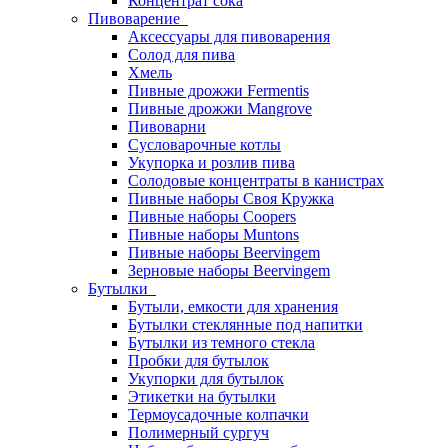
Концентрат сока
Пивоварение
Аксессуары для пивоварения
Солод для пива
Хмель
Пивные дрожжи Fermentis
Пивные дрожжи Mangrove
Пивоварни
Сусловарочные котлы
Укупорка и розлив пива
Солодовые концентраты в канистрах
Пивные наборы Своя Кружка
Пивные наборы Coopers
Пивные наборы Muntons
Пивные наборы Beervingem
Зерновые наборы Beervingem
Бутылки
Бутыли, емкости для хранения
Бутылки стеклянные под напитки
Бутылки из темного стекла
Пробки для бутылок
Укупорки для бутылок
Этикетки на бутылки
Термоусадочные колпачки
Полимерный сургуч