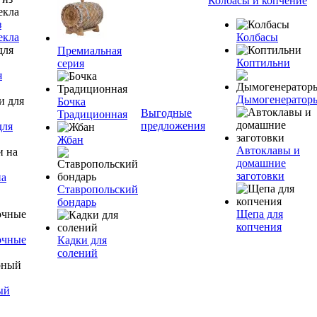
Колбасы и копчение
з
екла
Колбасы
Премиальная
Коптильни
серия
я
Дымогенератор
Бочка
Выгодные
Традиционная
предложения
для
Жбан
Автоклавы и
домашние
заготовки
на
Ставропольский
бондарь
Щепа для
копчения
очные
Кадки для
солений
ый