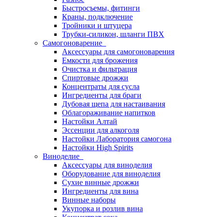
Быстросъемы, фитинги
Краны, подключение
Тройники и штуцера
Трубки-силикон, шланги ПВХ
Самогоноварение
Аксессуары для самогоноварения
Емкости для брожения
Очистка и фильтрация
Спиртовые дрожжи
Концентраты для сусла
Ингредиенты для браги
Дубовая щепа для настаивания
Облагораживание напитков
Настойки Алтай
Эссенции для алкоголя
Настойки Лаборатория самогона
Настойки High Spirits
Виноделие
Аксессуары для виноделия
Оборудование для виноделия
Сухие винные дрожжи
Ингредиенты для вина
Винные наборы
Укупорка и розлив вина