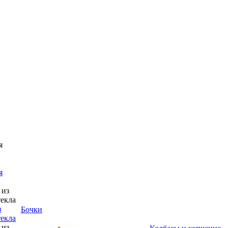
я
з
Бочки
текла