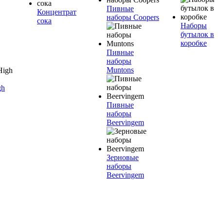
Пивные
Концентрат
наборы Coopers
сока
Наборы
бутылок в
коробке
Пивные
наборы
Muntons
gh
Пивные
наборы
Beervingem
Зерновые
наборы
Beervingem