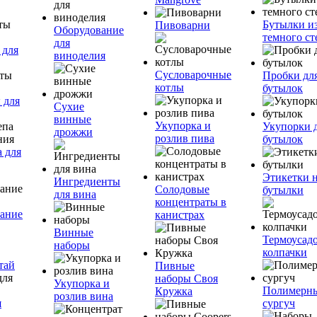
Бутылки и
Пивоварни
Оборудование
темного ст
для
 для
виноделия
Сусловарочные
Пробки дл
котлы
бутылок
 для
Сухие
винные
Укупорка и
Укупорки 
дрожжи
розлив пива
бутылок
 для
Этикетки 
Ингредиенты
Солодовые
бутылки
для вина
концентраты в
ание
канистрах
Винные
Термоусад
наборы
колпачки
тай
Пивные
наборы Своя
Укупорка и
Полимерн
Кружка
розлив вина
я
сургуч