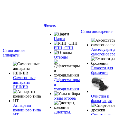
Железо
Самогоноварение
Царги
РПН, СПН
Аксессуары 
Самогонные
самогоновар
аппараты
Отводы
Емкости для
брожения
Самогонные
Дефлегматоры
аппараты
и
REINER
холодильники
Очистка и
Узлы отбора
фильтрация
Аппараты
колонного типа
Диоптры,
НТ
Спиртовые