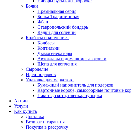
Наборы бутылок в коробке
Бочки
Премиальная серия
Бочка Традиционная
Жбан
Ставропольский бондарь
Кадки для солений
Колбасы и копчение
Колбасы
Коптильни
Дымогенераторы
Автоклавы и домашние заготовки
Щепа для копчения
Сыроделие
Идеи подарков
Упаковка для маркетов
Бумажный наполнитель для подарков
Картонные короба, самосборные почтовые ко
Пакеты, скотч, пленка, пупырка
Акции
Услуги
Как купить
Доставка
Возврат и гарантия
Покупка в рассрочку