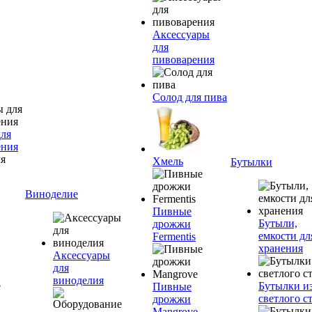
Аксессуары
для
пивоварения
Солод для пива
для
ения
Хмель
Бутылки
Виноделие
Пивные
Бутыли,
дрожжи
емкости дл
Fermentis
хранения
Аксессуары
для
виноделия
Бутылки и
Пивные
светлого с
дрожжи
Mangrove