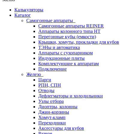
Калькуляторы
Каталог
Самогонные аппараты
Самогонные аппараты REINER
Аппараты колонного типа НТ
Перегонные кубы (емкости)
Крышки, хомуты, прокладки для кубов
ТЭНы и автоматика
Аппараты с сухопарником
Индукционные плиты
Комплектующие к аппаратам
Подключение
Железо
Царги
РПН, СПН
Отводы
Дефлегматоры и холодильники
Узлы отбора
Диоптры, колонны
Джин-корзины
Хомут-кламп
Переходники
Аксессуары для кубов
Разное