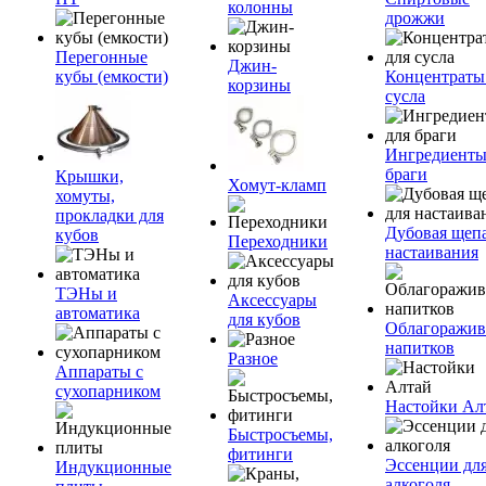
колонны
дрожжи
Перегонные
Джин-
кубы (емкости)
Концентраты
корзины
сусла
Ингредиенты
браги
Крышки,
Хомут-кламп
хомуты,
прокладки для
Дубовая щепа
кубов
Переходники
настаивания
ТЭНы и
Аксессуары
автоматика
для кубов
Облагоражив
напитков
Разное
Аппараты с
сухопарником
Настойки Ал
Быстросъемы,
фитинги
Эссенции дл
Индукционные
алкоголя