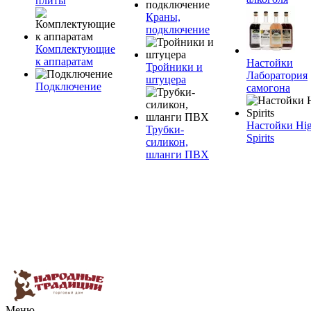
плиты
Краны,
подключение
Комплектующие
к аппаратам
Настойки
Тройники и
Лаборатория
штуцера
Подключение
самогона
Настойки Hi
Трубки-
Spirits
силикон,
шланги ПВХ
Меню