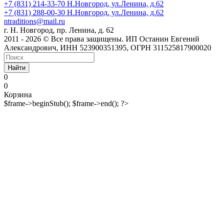
+7 (831) 214-33-70
Н.Новгород, ул.Ленина, д.62
+7 (831) 288-00-30
Н.Новгород, ул.Ленина, д.62
ntraditions@mail.ru
г. Н. Новгород, пр. Ленина, д. 62
2011 - 2026 © Все права защищены. ИП Останин Евгений
Александрович, ИНН 523900351395, ОГРН 311525817900020
Найти
0
0
Корзина
$frame->beginStub(); $frame->end(); ?>