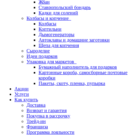
Жбан
Ставропольский бондарь
Кадки для солений
Колбасы и копчение
Колбасы
Коптильни
Дымогенераторы
Автоклавы и домашние заготовки
Щепа для копчения
Сыроделие
Идеи подарков
Упаковка для маркетов
Бумажный наполнитель для подарков
Картонные короба, самосборные почтовые
коробки
Пакеты, скотч, пленка, пупырка
Акции
Услуги
Как купить
Доставка
Возврат и гарантия
Покупка в рассрочку
Трейд-ин
Франшиза
Программа лояльности