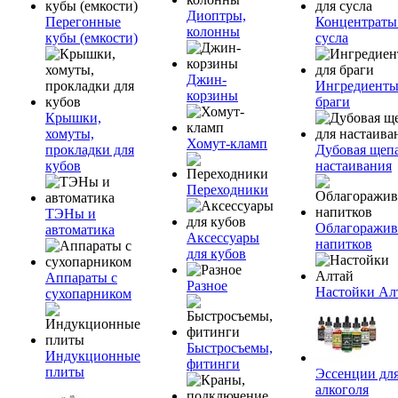
Диоптры,
Перегонные
Концентраты
колонны
кубы (емкости)
сусла
Джин-
Ингредиенты
корзины
браги
Крышки,
хомуты,
Хомут-кламп
прокладки для
Дубовая щепа
кубов
настаивания
Переходники
ТЭНы и
Облагоражив
автоматика
Аксессуары
напитков
для кубов
Аппараты с
Разное
Настойки Ал
сухопарником
Быстросъемы,
Индукционные
фитинги
плиты
Эссенции дл
алкоголя