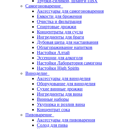
Трубки-силикон, шланги ПВХ
Самогоноварение
Аксессуары для самогоноварения
Емкости для брожения
Очистка и фильтрация
Спиртовые дрожжи
Концентраты для сусла
Ингредиенты для браги
Дубовая щепа для настаивания
Облагораживание напитков
Настойки Алтай
Эссенции для алкоголя
Настойки Лаборатория самогона
Настойки High Spirits
Виноделие
Аксессуары для виноделия
Оборудование для виноделия
Сухие винные дрожжи
Ингредиенты для вина
Винные наборы
Укупорка и розлив вина
Концентрат сока
Пивоварение
Аксессуары для пивоварения
Солод для пива