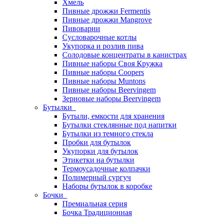
Хмель
Пивные дрожжи Fermentis
Пивные дрожжи Mangrove
Пивоварни
Сусловарочные котлы
Укупорка и розлив пива
Солодовые концентраты в канистрах
Пивные наборы Своя Кружка
Пивные наборы Coopers
Пивные наборы Muntons
Пивные наборы Beervingem
Зерновые наборы Beervingem
Бутылки
Бутыли, емкости для хранения
Бутылки стеклянные под напитки
Бутылки из темного стекла
Пробки для бутылок
Укупорки для бутылок
Этикетки на бутылки
Термоусадочные колпачки
Полимерный сургуч
Наборы бутылок в коробке
Бочки
Премиальная серия
Бочка Традиционная