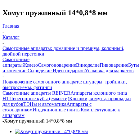
Хомут пружинный 14*0,8*8 мм
Главная
-
Каталог
-
Самогонные аппараты: домашние и премиум, колонный,
двойной перегонки
Самогонные
аппараты
Железо
Самогоноварение
Виноделие
Пивоварение
Буты
и копчение
Сыроделие
Идеи подарков
Упаковка для маркетов
-
Подключение самогонного аппарата: штуцеры, тройники,
быстросъемы, фитинги
Самогонные аппараты REINER
Аппараты колонного типа
НТ
Перегонные кубы (емкости)
Крышки, хомуты, прокладки
для кубов
ТЭНы и автоматика
Аппараты с
сухопарником
Индукционные плиты
Комплектующие к
аппаратам
-
Хомут пружинный 14*0,8*8 мм