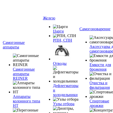
Железо
Самогоноварение
Царги
РПН, СПН
Самогонные
Аксессуары 
аппараты
самогоновар
Отводы
Емкости для
Самогонные
брожения
аппараты
REINER
Очистка и
Дефлегматоры
фильтрация
и
холодильники
Аппараты
колонного типа
Спиртовые
Узлы отбора
НТ
дрожжи