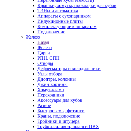
Перегонные кубы (емкости)
Крышки, хомуты, прокладки для кубов
ТЭНы и автоматика
Аппараты с сухопарником
Индукционные плиты
Комплектующие к аппаратам
Подключение
Железо
Назад
Железо
Царги
РПН, СПН
Отводы
Дефлегматоры и холодильники
Узлы отбора
Диоптры, колонны
Джин-корзины
Хомут-кламп
Переходники
Аксессуары для кубов
Разное
Быстросъемы, фитинги
Краны, подключение
Тройники и штуцера
Трубки-силикон, шланги ПВХ