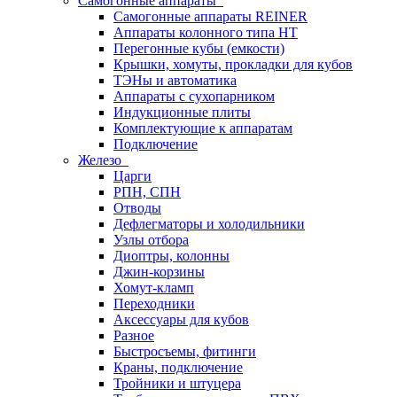
Самогонные аппараты
Самогонные аппараты REINER
Аппараты колонного типа НТ
Перегонные кубы (емкости)
Крышки, хомуты, прокладки для кубов
ТЭНы и автоматика
Аппараты с сухопарником
Индукционные плиты
Комплектующие к аппаратам
Подключение
Железо
Царги
РПН, СПН
Отводы
Дефлегматоры и холодильники
Узлы отбора
Диоптры, колонны
Джин-корзины
Хомут-кламп
Переходники
Аксессуары для кубов
Разное
Быстросъемы, фитинги
Краны, подключение
Тройники и штуцера