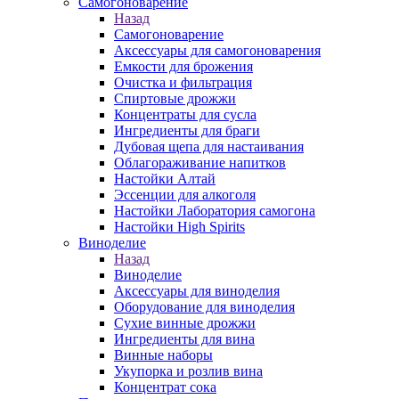
Самогоноварение
Назад
Самогоноварение
Аксессуары для самогоноварения
Емкости для брожения
Очистка и фильтрация
Спиртовые дрожжи
Концентраты для сусла
Ингредиенты для браги
Дубовая щепа для настаивания
Облагораживание напитков
Настойки Алтай
Эссенции для алкоголя
Настойки Лаборатория самогона
Настойки High Spirits
Виноделие
Назад
Виноделие
Аксессуары для виноделия
Оборудование для виноделия
Сухие винные дрожжи
Ингредиенты для вина
Винные наборы
Укупорка и розлив вина
Концентрат сока