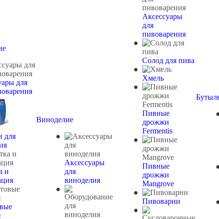
Аксессуары
для
пивоварения
ие
Солод для пива
Хмель
уары для
новарения
Бутыл
Пивные
Виноделие
дрожжи
Fermentis
и для
ия
Аксессуары
Пивные
а и
для
дрожжи
ация
виноделия
Mangrove
Пивоварни
вые
и