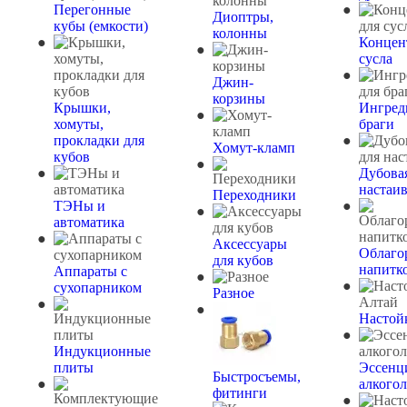
Перегонные
Диоптры,
кубы (емкости)
колонны
Концен
сусла
Джин-
корзины
Крышки,
Ингред
хомуты,
браги
прокладки для
Хомут-кламп
кубов
Дубова
настаи
Переходники
ТЭНы и
автоматика
Аксессуары
Облаго
для кубов
напитк
Аппараты с
сухопарником
Разное
Настой
Индукционные
плиты
Эссенц
Быстросъемы,
алкогол
фитинги