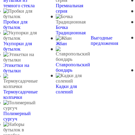
Бутылки из
темного стекла
Премиальная
серия
Пробки для
бутылок
Бочка
Традиционная
Выгодные
предложения
Укупорки для
Жбан
бутылок
Ставропольский
Этикетки на
бондарь
бутылки
Кадки для
Термоусадочные
солений
колпачки
Полимерный
сургуч