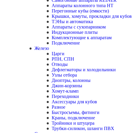
Самогонные аппараты REINER
Аппараты колонного типа НТ
Перегонные кубы (емкости)
Крышки, хомуты, прокладки для кубов
ТЭНы и автоматика
Аппараты с сухопарником
Индукционные плиты
Комплектующие к аппаратам
Подключение
Железо
Царги
РПН, СПН
Отводы
Дефлегматоры и холодильники
Узлы отбора
Диоптры, колонны
Джин-корзины
Хомут-кламп
Переходники
Аксессуары для кубов
Разное
Быстросъемы, фитинги
Краны, подключение
Тройники и штуцера
Трубки-силикон, шланги ПВХ