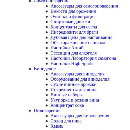
Самогоноварение
Аксессуары для самогоноварения
Емкости для брожения
Очистка и фильтрация
Спиртовые дрожжи
Концентраты для сусла
Ингредиенты для браги
Дубовая щепа для настаивания
Облагораживание напитков
Настойки Алтай
Эссенции для алкоголя
Настойки Лаборатория самогона
Настойки High Spirits
Виноделие
Аксессуары для виноделия
Оборудование для виноделия
Сухие винные дрожжи
Ингредиенты для вина
Винные наборы
Укупорка и розлив вина
Концентрат сока
Пивоварение
Аксессуары для пивоварения
Солод для пива
Хмель