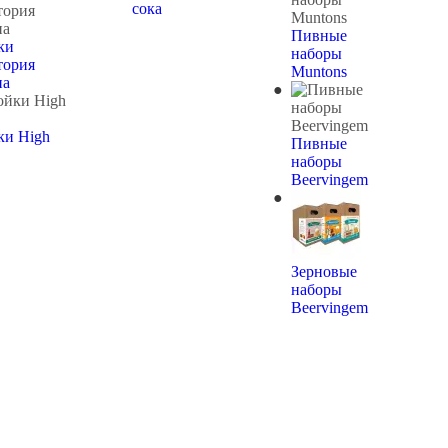
сока
Пивные
ки
наборы
тория
Muntons
на
ки High
Пивные
наборы
Beervingem
Зерновые
наборы
Beervingem