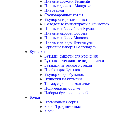
Пивные дрожжи Fermentis
Пивные дрожжи Mangrove
Пивоварни
Сусловарочные котлы
Укупорка и розлив пива
Солодовые концентраты в канистрах
Пивные наборы Своя Кружка
Пивные наборы Coopers
Пивные наборы Muntons
Пивные наборы Beervingem
Зерновые наборы Beervingem
Бутылки
Бутыли, емкости для хранения
Бутылки стеклянные под напитки
Бутылки из темного стекла
Пробки для бутылок
Укупорки для бутылок
Этикетки на бутылки
Термоусадочные колпачки
Полимерный сургуч
Наборы бутылок в коробке
Бочки
Премиальная серия
Бочка Традиционная
Жбан