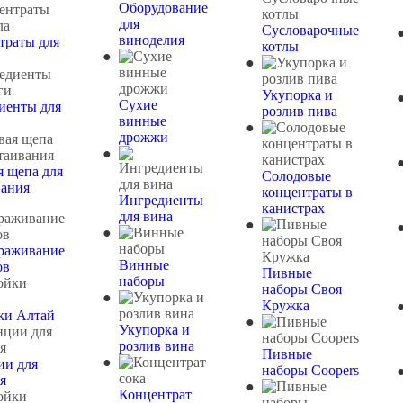
Оборудование
для
Сусловарочные
виноделия
траты для
котлы
Укупорка и
Сухие
иенты для
розлив пива
винные
дрожжи
я щепа для
Солодовые
вания
концентраты в
Ингредиенты
канистрах
для вина
раживание
Винные
ов
Пивные
наборы
наборы Своя
Кружка
ки Алтай
Укупорка и
розлив вина
Пивные
ии для
наборы Coopers
я
Концентрат