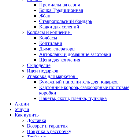
Премиальная серия
Бочка Традиционная
Жбан
Ставропольский бондарь
Кадки для солений
Колбасы и копчение
Колбасы
Коптильни
Дымогенераторы
Автоклавы и домашние заготовки
Щепа для копчения
Сыроделие
Идеи подарков
Упаковка для маркетов
Бумажный наполнитель для подарков
Картонные короба, самосборные почтовые
коробки
Пакеты, скотч, пленка, пупырка
Акции
Услуги
Как купить
Доставка
Возврат и гарантия
Покупка в рассрочку
Трейд-ин