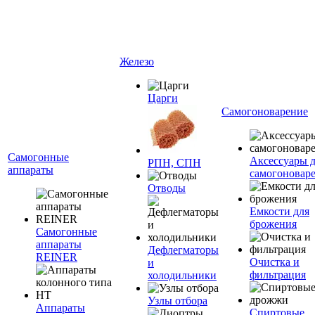
Железо
Царги
Самогоноварение
Самогонные
Аксессуары 
РПН, СПН
аппараты
самогоновар
Отводы
Емкости для
брожения
Самогонные
аппараты
Дефлегматоры
REINER
Очистка и
и
фильтрация
холодильники
Узлы отбора
Аппараты
Спиртовые