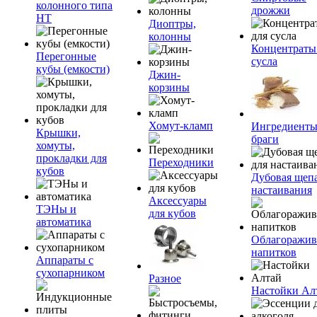
колонного типа
дрожжи
НТ
Диоптры,
колонны
Концентраты
Перегонные
сусла
кубы (емкости)
Джин-
корзины
Хомут-кламп
Ингредиенты
Крышки,
браги
хомуты,
прокладки для
Переходники
кубов
Дубовая щепа
настаивания
Аксессуары
ТЭНы и
для кубов
автоматика
Облагоражив
напитков
Аппараты с
сухопарником
Разное
Настойки Ал