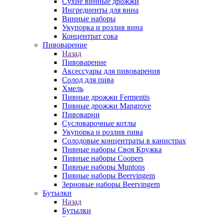
Сухие винные дрожжи
Ингредиенты для вина
Винные наборы
Укупорка и розлив вина
Концентрат сока
Пивоварение
Назад
Пивоварение
Аксессуары для пивоварения
Солод для пива
Хмель
Пивные дрожжи Fermentis
Пивные дрожжи Mangrove
Пивоварни
Сусловарочные котлы
Укупорка и розлив пива
Солодовые концентраты в канистрах
Пивные наборы Своя Кружка
Пивные наборы Coopers
Пивные наборы Muntons
Пивные наборы Beervingem
Зерновые наборы Beervingem
Бутылки
Назад
Бутылки