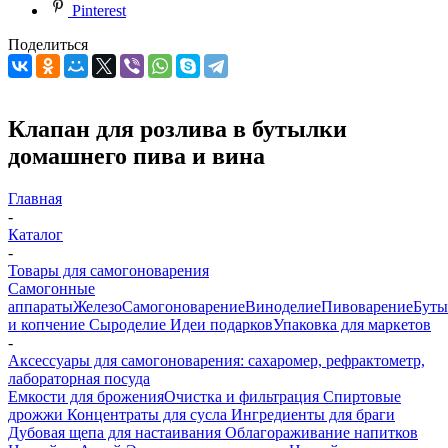
Pinterest
Поделиться
Клапан для розлива в бутылки
домашнего пива и вина
Главная
-
Каталог
-
Товары для самогоноварения
Самогонные
аппараты
Железо
Самогоноварение
Виноделие
Пивоварение
Буты
и копчение
Сыроделие
Идеи подарков
Упаковка для маркетов
-
Аксессуары для самогоноварения: сахаромер, рефрактометр,
лабораторная посуда
Емкости для брожения
Очистка и фильтрация
Спиртовые
дрожжи
Концентраты для сусла
Ингредиенты для браги
Дубовая щепа для настаивания
Облагораживание напитков