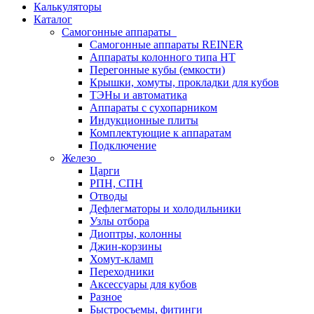
Калькуляторы
Каталог
Самогонные аппараты
Самогонные аппараты REINER
Аппараты колонного типа НТ
Перегонные кубы (емкости)
Крышки, хомуты, прокладки для кубов
ТЭНы и автоматика
Аппараты с сухопарником
Индукционные плиты
Комплектующие к аппаратам
Подключение
Железо
Царги
РПН, СПН
Отводы
Дефлегматоры и холодильники
Узлы отбора
Диоптры, колонны
Джин-корзины
Хомут-кламп
Переходники
Аксессуары для кубов
Разное
Быстросъемы, фитинги