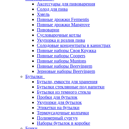
Аксессуары для пивоварения
Солод для пива
Хмель
Пивные дрожжи Fermentis
Пивные дрожжи Mangrove
Пивоварни
Сусловарочные котлы
Укупорка и розлив пива
Солодовые концентраты в канистрах
Пивные наборы Своя Кружка
Пивные наборы Coopers
Пивные наборы Muntons
Пивные наборы Beervingem
Зерновые наборы Beervingem
Бутылки
Бутыли, емкости для хранения
Бутылки стеклянные под напитки
Бутылки из темного стекла
Пробки для бутылок
Укупорки для бутылок
Этикетки на бутылки
Термоусадочные колпачки
Полимерный сургуч
Наборы бутылок в коробке
Бочки