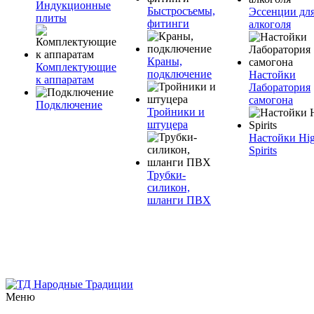
Индукционные
Быстросъемы,
Эссенции дл
плиты
фитинги
алкоголя
Краны,
Комплектующие
подключение
Настойки
к аппаратам
Лаборатория
самогона
Подключение
Тройники и
штуцера
Настойки Hi
Spirits
Трубки-
силикон,
шланги ПВХ
Меню