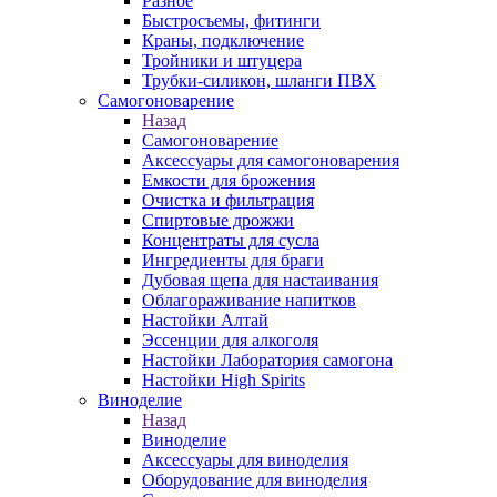
Разное
Быстросъемы, фитинги
Краны, подключение
Тройники и штуцера
Трубки-силикон, шланги ПВХ
Самогоноварение
Назад
Самогоноварение
Аксессуары для самогоноварения
Емкости для брожения
Очистка и фильтрация
Спиртовые дрожжи
Концентраты для сусла
Ингредиенты для браги
Дубовая щепа для настаивания
Облагораживание напитков
Настойки Алтай
Эссенции для алкоголя
Настойки Лаборатория самогона
Настойки High Spirits
Виноделие
Назад
Виноделие
Аксессуары для виноделия
Оборудование для виноделия