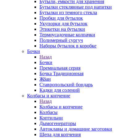
Бутыли, емкости для хранения
Бутылки стеклянные под напитки
Бутылки из темного стекла
Пробки для бутылок
Укупорки для бутылок
Этикетки на бутылки
Термоусадочные колпачки
Полимерный сургуч
Наборы бутылок в коробке
Бочки
Назад
Бочки
Премиальная серия
Бочка Традиционная
Жбан
Ставропольский бондарь
Кадки для солений
Колбасы и копчение
Назад
Колбасы и копчение
Колбасы
Коптильни
Дымогенераторы
Автоклавы и домашние заготовки
Щепа для копчения