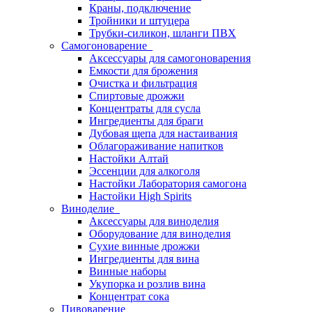
Краны, подключение
Тройники и штуцера
Трубки-силикон, шланги ПВХ
Самогоноварение
Аксессуары для самогоноварения
Емкости для брожения
Очистка и фильтрация
Спиртовые дрожжи
Концентраты для сусла
Ингредиенты для браги
Дубовая щепа для настаивания
Облагораживание напитков
Настойки Алтай
Эссенции для алкоголя
Настойки Лаборатория самогона
Настойки High Spirits
Виноделие
Аксессуары для виноделия
Оборудование для виноделия
Сухие винные дрожжи
Ингредиенты для вина
Винные наборы
Укупорка и розлив вина
Концентрат сока
Пивоварение