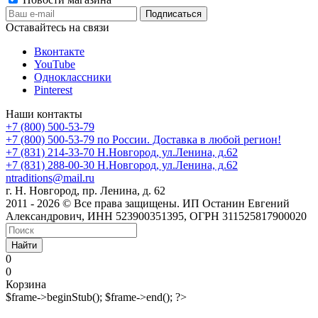
Оставайтесь на связи
Вконтакте
YouTube
Одноклассники
Pinterest
Наши контакты
+7 (800) 500-53-79
+7 (800) 500-53-79
по России. Доставка в любой регион!
+7 (831) 214-33-70
Н.Новгород, ул.Ленина, д.62
+7 (831) 288-00-30
Н.Новгород, ул.Ленина, д.62
ntraditions@mail.ru
г. Н. Новгород, пр. Ленина, д. 62
2011 - 2026 © Все права защищены. ИП Останин Евгений
Александрович, ИНН 523900351395, ОГРН 311525817900020
Найти
0
0
Корзина
$frame->beginStub(); $frame->end(); ?>