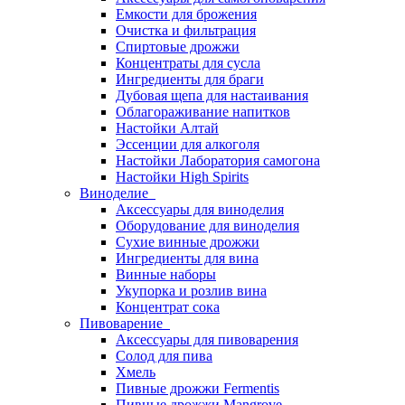
Емкости для брожения
Очистка и фильтрация
Спиртовые дрожжи
Концентраты для сусла
Ингредиенты для браги
Дубовая щепа для настаивания
Облагораживание напитков
Настойки Алтай
Эссенции для алкоголя
Настойки Лаборатория самогона
Настойки High Spirits
Виноделие
Аксессуары для виноделия
Оборудование для виноделия
Сухие винные дрожжи
Ингредиенты для вина
Винные наборы
Укупорка и розлив вина
Концентрат сока
Пивоварение
Аксессуары для пивоварения
Солод для пива
Хмель
Пивные дрожжи Fermentis
Пивные дрожжи Mangrove