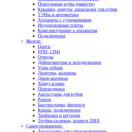
Перегонные кубы (емкости)
Крышки, хомуты, прокладки для кубов
ТЭНы и автоматика
Аппараты с сухопарником
Индукционные плиты
Комплектующие к аппаратам
Подключение
Железо
Царги
РПН, СПН
Отводы
Дефлегматоры и холодильники
Узлы отбора
Диоптры, колонны
Джин-корзины
Хомут-кламп
Переходники
Аксессуары для кубов
Разное
Быстросъемы, фитинги
Краны, подключение
Тройники и штуцера
Трубки-силикон, шланги ПВХ
Самогоноварение
Аксессуары для самогоноварения