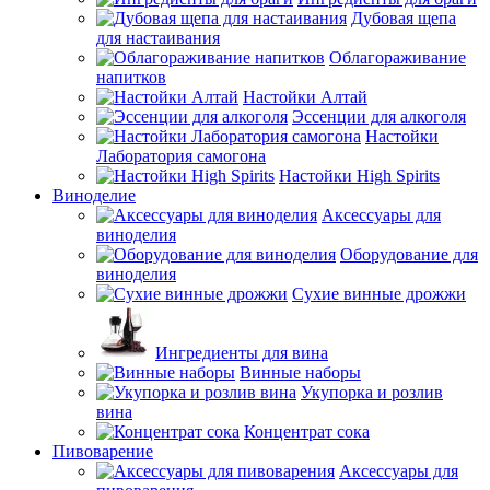
Дубовая щепа
для настаивания
Облагораживание
напитков
Настойки Алтай
Эссенции для алкоголя
Настойки
Лаборатория самогона
Настойки High Spirits
Виноделие
Аксессуары для
виноделия
Оборудование для
виноделия
Сухие винные дрожжи
Ингредиенты для вина
Винные наборы
Укупорка и розлив
вина
Концентрат сока
Пивоварение
Аксессуары для