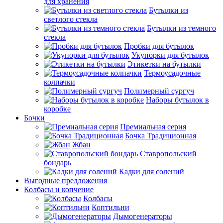
для хранения
Бутылки из
светлого стекла
Бутылки из темного
стекла
Пробки для бутылок
Укупорки для бутылок
Этикетки на бутылки
Термоусадочные
колпачки
Полимерный сургуч
Наборы бутылок в
коробке
Бочки
Премиальная серия
Бочка Традиционная
Жбан
Ставропольский
бондарь
Кадки для солений
Выгодные предложения
Колбасы и копчение
Колбасы
Коптильни
Дымогенераторы