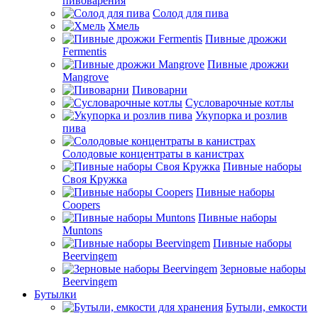
пивоварения
Солод для пива
Хмель
Пивные дрожжи
Fermentis
Пивные дрожжи
Mangrove
Пивоварни
Сусловарочные котлы
Укупорка и розлив
пива
Солодовые концентраты в канистрах
Пивные наборы
Своя Кружка
Пивные наборы
Coopers
Пивные наборы
Muntons
Пивные наборы
Beervingem
Зерновые наборы
Beervingem
Бутылки
Бутыли, емкости