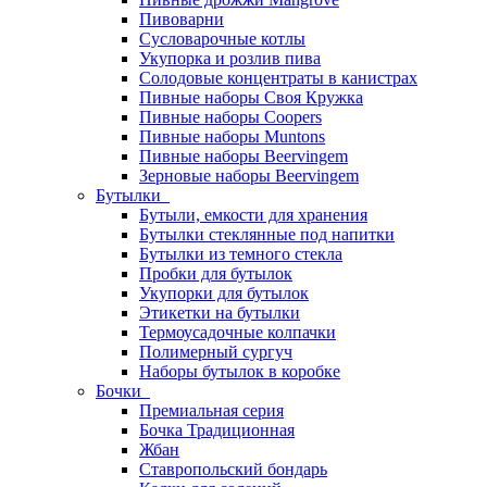
Пивоварни
Сусловарочные котлы
Укупорка и розлив пива
Солодовые концентраты в канистрах
Пивные наборы Своя Кружка
Пивные наборы Coopers
Пивные наборы Muntons
Пивные наборы Beervingem
Зерновые наборы Beervingem
Бутылки
Бутыли, емкости для хранения
Бутылки стеклянные под напитки
Бутылки из темного стекла
Пробки для бутылок
Укупорки для бутылок
Этикетки на бутылки
Термоусадочные колпачки
Полимерный сургуч
Наборы бутылок в коробке
Бочки
Премиальная серия
Бочка Традиционная
Жбан
Ставропольский бондарь