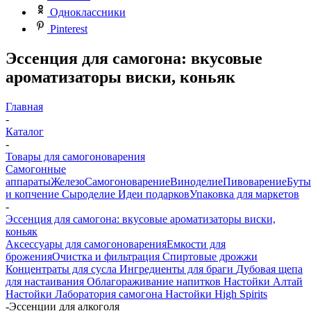
Одноклассники
Pinterest
Эссенция для самогона: вкусовые
ароматизаторы виски, коньяк
Главная
-
Каталог
-
Товары для самогоноварения
Самогонные
аппараты
Железо
Самогоноварение
Виноделие
Пивоварение
Буты
и копчение
Сыроделие
Идеи подарков
Упаковка для маркетов
-
Эссенция для самогона: вкусовые ароматизаторы виски,
коньяк
Аксессуары для самогоноварения
Емкости для
брожения
Очистка и фильтрация
Спиртовые дрожжи
Концентраты для сусла
Ингредиенты для браги
Дубовая щепа
для настаивания
Облагораживание напитков
Настойки Алтай
Настойки Лаборатория самогона
Настойки High Spirits
-
Эссенции для алкоголя