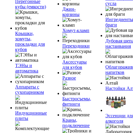
Перегонные
сусла
кубы (емкости)
Джин-
корзины
Ингредиенты
браги
Хомут-кламп
Крышки,
хомуты,
Дубовая щепа
прокладки для
Переходники
настаивания
кубов
Аксессуары
ТЭНы и
Облагоражив
для кубов
автоматика
напитков
Разное
Аппараты с
Настойки Ал
сухопарником
Быстросъемы,
фитинги
Индукционные
Эссенции дл
плиты
Краны,
алкоголя
подключение