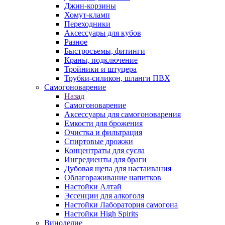
Джин-корзины
Хомут-кламп
Переходники
Аксессуары для кубов
Разное
Быстросъемы, фитинги
Краны, подключение
Тройники и штуцера
Трубки-силикон, шланги ПВХ
Самогоноварение
Назад
Самогоноварение
Аксессуары для самогоноварения
Емкости для брожения
Очистка и фильтрация
Спиртовые дрожжи
Концентраты для сусла
Ингредиенты для браги
Дубовая щепа для настаивания
Облагораживание напитков
Настойки Алтай
Эссенции для алкоголя
Настойки Лаборатория самогона
Настойки High Spirits
Виноделие