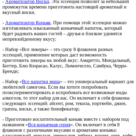
-
Ароматизатор Виски
. Эта эссенция позволит за небольшой
промежуток времени приготовить настоящий ароматный и
вкусный виски.
-
Ароматизатор Коньяк
. При помощи этой эссенции можно
изготавливать изысканный коньячный напиток, который
будет радовать ваших гостей – друзья и близкие удивятся
непревзойденному вкусу;
- Набор «Все ликеры» – это сразу 8 флаконов разных
эссенций, применение которых даст возможность
приготовить ликеры на любой вкус: Амаретто, Миндальный,
Биттер, Блю Кюрасао, Калус, Лимончелло, Самбука, Черри-
Бренди;
- Набор «
Все напитки мира
» – это универсальный вариант для
любителей самогона. Если вы хотите попробовать
поэкспериментировать и испробовать все возможные виды
алкоголя, то этот набор для вас. Он включает в себя флаконы
следующих эссенций: абсент, ром, текила, портвейн, джин,
граппа, виски, а также бонификатор;
- Приготовьте восхитительный коньяк вместе с набором под
названием «
Вся коньячная серия
». Он включает в себя 8
флаконов с различными вкусами и ароматами коньяка:
классический, миндаль, чернослив, рябина, вишня, орех, кофе,