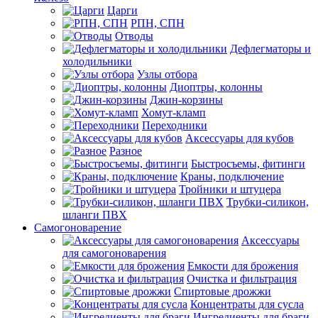
Царги
РПН, СПН
Отводы
Дефлегматоры и
холодильники
Узлы отбора
Диоптры, колонны
Джин-корзины
Хомут-кламп
Переходники
Аксессуары для кубов
Разное
Быстросъемы, фитинги
Краны, подключение
Тройники и штуцера
Трубки-силикон,
шланги ПВХ
Самогоноварение
Аксессуары
для самогоноварения
Емкости для брожения
Очистка и фильтрация
Спиртовые дрожжи
Концентраты для сусла
Ингредиенты для браги