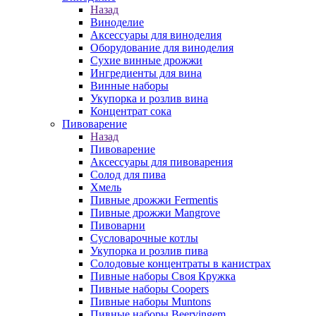
Назад
Виноделие
Аксессуары для виноделия
Оборудование для виноделия
Сухие винные дрожжи
Ингредиенты для вина
Винные наборы
Укупорка и розлив вина
Концентрат сока
Пивоварение
Назад
Пивоварение
Аксессуары для пивоварения
Солод для пива
Хмель
Пивные дрожжи Fermentis
Пивные дрожжи Mangrove
Пивоварни
Сусловарочные котлы
Укупорка и розлив пива
Солодовые концентраты в канистрах
Пивные наборы Своя Кружка
Пивные наборы Coopers
Пивные наборы Muntons
Пивные наборы Beervingem