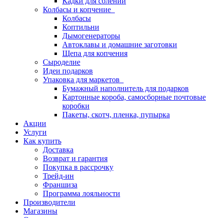
Кадки для солений
Колбасы и копчение
Колбасы
Коптильни
Дымогенераторы
Автоклавы и домашние заготовки
Щепа для копчения
Сыроделие
Идеи подарков
Упаковка для маркетов
Бумажный наполнитель для подарков
Картонные короба, самосборные почтовые
коробки
Пакеты, скотч, пленка, пупырка
Акции
Услуги
Как купить
Доставка
Возврат и гарантия
Покупка в рассрочку
Трейд-ин
Франшиза
Программа лояльности
Производители
Магазины