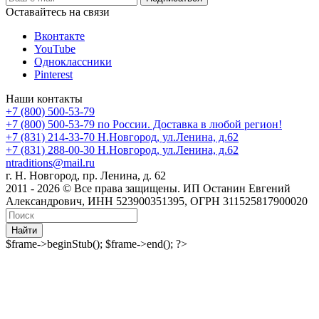
Оставайтесь на связи
Вконтакте
YouTube
Одноклассники
Pinterest
Наши контакты
+7 (800) 500-53-79
+7 (800) 500-53-79
по России. Доставка в любой регион!
+7 (831) 214-33-70
Н.Новгород, ул.Ленина, д.62
+7 (831) 288-00-30
Н.Новгород, ул.Ленина, д.62
ntraditions@mail.ru
г. Н. Новгород, пр. Ленина, д. 62
2011 - 2026 © Все права защищены. ИП Останин Евгений
Александрович, ИНН 523900351395, ОГРН 311525817900020
Найти
$frame->beginStub(); $frame->end(); ?>