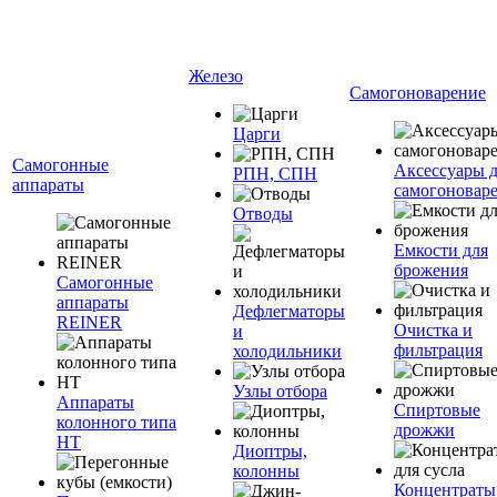
Железо
Самогоноварение
Царги
Самогонные
Аксессуары 
РПН, СПН
аппараты
самогоновар
Отводы
Емкости для
брожения
Самогонные
аппараты
Дефлегматоры
REINER
Очистка и
и
фильтрация
холодильники
Узлы отбора
Аппараты
Спиртовые
колонного типа
дрожжи
НТ
Диоптры,
колонны
Концентраты