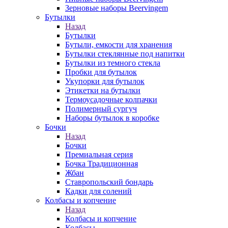
Зерновые наборы Beervingem
Бутылки
Назад
Бутылки
Бутыли, емкости для хранения
Бутылки стеклянные под напитки
Бутылки из темного стекла
Пробки для бутылок
Укупорки для бутылок
Этикетки на бутылки
Термоусадочные колпачки
Полимерный сургуч
Наборы бутылок в коробке
Бочки
Назад
Бочки
Премиальная серия
Бочка Традиционная
Жбан
Ставропольский бондарь
Кадки для солений
Колбасы и копчение
Назад
Колбасы и копчение
Колбасы