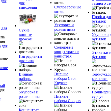
 для
для
темного ст
Сусловарочные
виноделия
котлы
Пробки дл
бутылок
Укупорка и
 для
розлив пива
Сухие
винные
Укупорки 
дрожжи
бутылок
 для
Солодовые
концентраты в
Этикетки 
канистрах
Ингредиенты
бутылки
для вина
ание
Пивные
Винные
Термоусад
наборы Своя
наборы
колпачки
Кружка
тай
Укупорка и
Полимерн
Пивные
розлив вина
сургуч
я
наборы Coopers
Концентрат