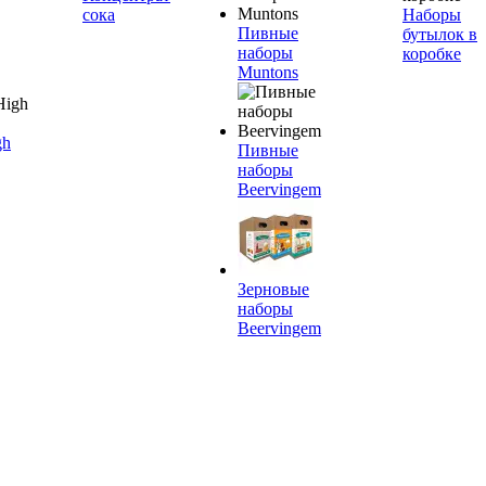
сока
Наборы
Пивные
бутылок в
наборы
коробке
Muntons
gh
Пивные
наборы
Beervingem
Зерновые
наборы
Beervingem