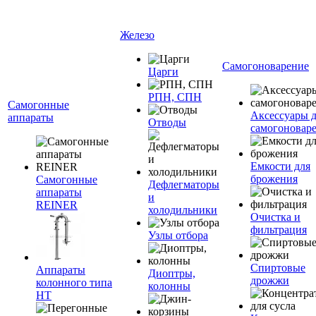
Железо
Самогоноварение
Царги
РПН, СПН
Самогонные
Аксессуары 
аппараты
Отводы
самогоновар
Емкости для
брожения
Самогонные
Дефлегматоры
аппараты
и
REINER
холодильники
Очистка и
фильтрация
Узлы отбора
Спиртовые
Аппараты
Диоптры,
дрожжи
колонного типа
колонны
НТ