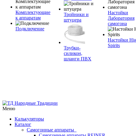
Комплектующие
Настойки
Тройники и
к аппаратам
Лаборатория
штуцера
самогона
Подключение
Настойки Hi
Spirits
Трубки-
силикон,
шланги ПВХ
Меню
Калькуляторы
Каталог
Самогонные аппараты
Самогонные аппараты REINER