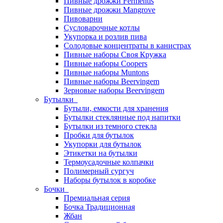
Пивные дрожжи Fermentis
Пивные дрожжи Mangrove
Пивоварни
Сусловарочные котлы
Укупорка и розлив пива
Солодовые концентраты в канистрах
Пивные наборы Своя Кружка
Пивные наборы Coopers
Пивные наборы Muntons
Пивные наборы Beervingem
Зерновые наборы Beervingem
Бутылки
Бутыли, емкости для хранения
Бутылки стеклянные под напитки
Бутылки из темного стекла
Пробки для бутылок
Укупорки для бутылок
Этикетки на бутылки
Термоусадочные колпачки
Полимерный сургуч
Наборы бутылок в коробке
Бочки
Премиальная серия
Бочка Традиционная
Жбан