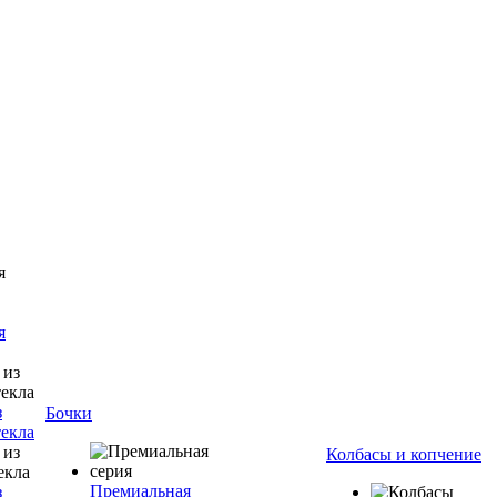
я
з
Бочки
текла
Колбасы и копчение
Премиальная
з