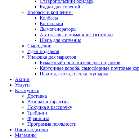
Ставропольский бондарь
Кадки для солений
Колбасы и копчение
Колбасы
Коптильни
Дымогенераторы
Автоклавы и домашние заготовки
Щепа для копчения
Сыроделие
Идеи подарков
Упаковка для маркетов
Бумажный наполнитель для подарков
Картонные короба, самосборные почтовые ко
Пакеты, скотч, пленка, пупырка
Акции
Услуги
Как купить
Доставка
Возврат и гарантия
Покупка в рассрочку
Трейд-ин
Франшиза
Программа лояльности
Производители
Магазины