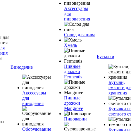
Аксессуары
для
пивоварения
Солод для пива
Хмель
для
ения
Бутылки
Пивные
Виноделие
дрожжи
Fermentis
Бутыли,
емкости дл
Аксессуары
хранения
Пивные
для
дрожжи
виноделия
Mangrove
Бутылки и
светлого с
Пивоварни
Оборудование
Бутылки и