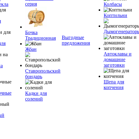
серия
екла
Колбасы
Коптильни
я
Дымогенератор
Бочка
Выгодные
Традиционная
предложения
для
Жбан
Автоклавы и
домашние
заготовки
на
Ставропольский
бондарь
Щепа для
копчения
очные
Кадки для
солений
ый