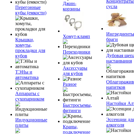
Концентраты
Джин-
сусла
Перегонные
корзины
кубы (емкости)
Ингредиенты
Хомут-кламп
браги
Крышки,
хомуты,
прокладки для
Переходники
Дубовая щепа
кубов
настаивания
Аксессуары
ТЭНы и
для кубов
автоматика
Облагоражив
Разное
напитков
Аппараты с
сухопарником
Настойки Ал
Быстросъемы,
фитинги
Эссенции дл
Индукционные
алкоголя
плиты
Краны,
подключение