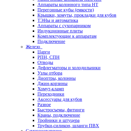
Аппараты колонного типа НТ
Перегонные кубы (емкости)
Крышки, хомуты, прокладки для кубов
ТЭНы и автоматика
Аппараты с сухопарником
Индукционные плиты
Комплектующие к аппаратам
Подключение
Железо
Царги
РПН, СПН
Отводы
Дефлегматоры и холодильники
Узлы отбора
Диоптры, колонны
Джин-корзины
Хомут-кламп
Переходники
Аксессуары для кубов
Разное
Быстросъемы, фитинги
Краны, подключение
Тройники и штуцера
Трубки-силикон, шланги ПВХ
Самогоноварение