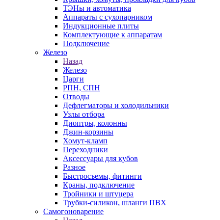
ТЭНы и автоматика
Аппараты с сухопарником
Индукционные плиты
Комплектующие к аппаратам
Подключение
Железо
Назад
Железо
Царги
РПН, СПН
Отводы
Дефлегматоры и холодильники
Узлы отбора
Диоптры, колонны
Джин-корзины
Хомут-кламп
Переходники
Аксессуары для кубов
Разное
Быстросъемы, фитинги
Краны, подключение
Тройники и штуцера
Трубки-силикон, шланги ПВХ
Самогоноварение