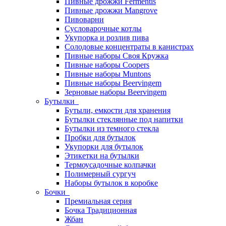
Пивные дрожжи Fermentis
Пивные дрожжи Mangrove
Пивоварни
Сусловарочные котлы
Укупорка и розлив пива
Солодовые концентраты в канистрах
Пивные наборы Своя Кружка
Пивные наборы Coopers
Пивные наборы Muntons
Пивные наборы Beervingem
Зерновые наборы Beervingem
Бутылки
Бутыли, емкости для хранения
Бутылки стеклянные под напитки
Бутылки из темного стекла
Пробки для бутылок
Укупорки для бутылок
Этикетки на бутылки
Термоусадочные колпачки
Полимерный сургуч
Наборы бутылок в коробке
Бочки
Премиальная серия
Бочка Традиционная
Жбан