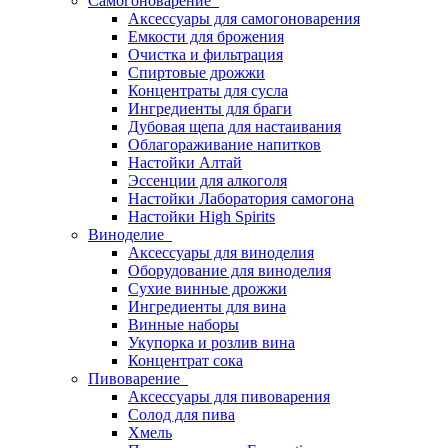
Самогоноварение
Аксессуары для самогоноварения
Емкости для брожения
Очистка и фильтрация
Спиртовые дрожжи
Концентраты для сусла
Ингредиенты для браги
Дубовая щепа для настаивания
Облагораживание напитков
Настойки Алтай
Эссенции для алкоголя
Настойки Лаборатория самогона
Настойки High Spirits
Виноделие
Аксессуары для виноделия
Оборудование для виноделия
Сухие винные дрожжи
Ингредиенты для вина
Винные наборы
Укупорка и розлив вина
Концентрат сока
Пивоварение
Аксессуары для пивоварения
Солод для пива
Хмель