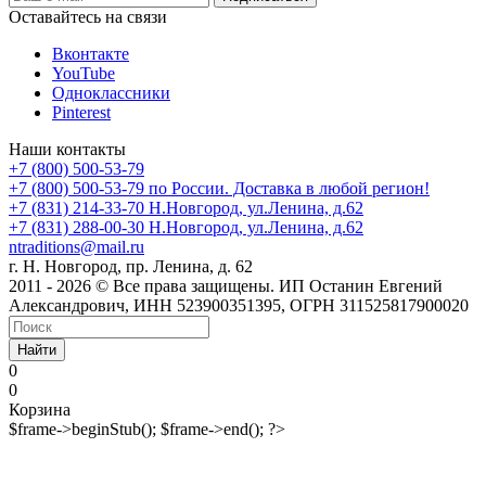
Оставайтесь на связи
Вконтакте
YouTube
Одноклассники
Pinterest
Наши контакты
+7 (800) 500-53-79
+7 (800) 500-53-79
по России. Доставка в любой регион!
+7 (831) 214-33-70
Н.Новгород, ул.Ленина, д.62
+7 (831) 288-00-30
Н.Новгород, ул.Ленина, д.62
ntraditions@mail.ru
г. Н. Новгород, пр. Ленина, д. 62
2011 - 2026 © Все права защищены. ИП Останин Евгений
Александрович, ИНН 523900351395, ОГРН 311525817900020
Найти
0
0
Корзина
$frame->beginStub(); $frame->end(); ?>