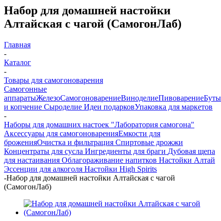
Набор для домашней настойки
Алтайская с чагой (СамогонЛаб)
Главная
-
Каталог
-
Товары для самогоноварения
Самогонные
аппараты
Железо
Самогоноварение
Виноделие
Пивоварение
Буты
и копчение
Сыроделие
Идеи подарков
Упаковка для маркетов
-
Наборы для домашних настоек "Лаборатория самогона"
Аксессуары для самогоноварения
Емкости для
брожения
Очистка и фильтрация
Спиртовые дрожжи
Концентраты для сусла
Ингредиенты для браги
Дубовая щепа
для настаивания
Облагораживание напитков
Настойки Алтай
Эссенции для алкоголя
Настойки High Spirits
-
Набор для домашней настойки Алтайская с чагой
(СамогонЛаб)