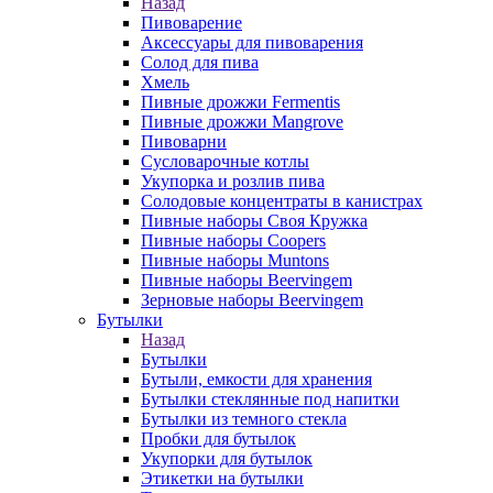
Назад
Пивоварение
Аксессуары для пивоварения
Солод для пива
Хмель
Пивные дрожжи Fermentis
Пивные дрожжи Mangrove
Пивоварни
Сусловарочные котлы
Укупорка и розлив пива
Солодовые концентраты в канистрах
Пивные наборы Своя Кружка
Пивные наборы Coopers
Пивные наборы Muntons
Пивные наборы Beervingem
Зерновые наборы Beervingem
Бутылки
Назад
Бутылки
Бутыли, емкости для хранения
Бутылки стеклянные под напитки
Бутылки из темного стекла
Пробки для бутылок
Укупорки для бутылок
Этикетки на бутылки