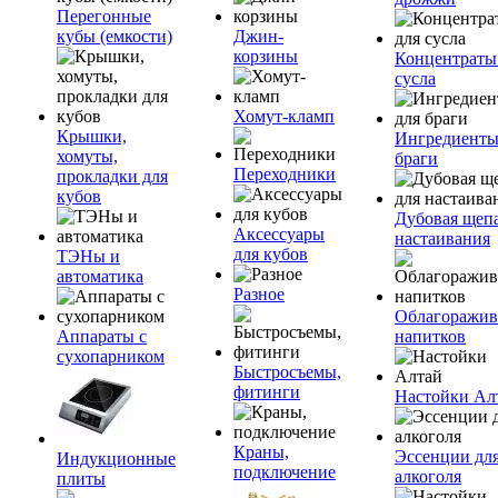
Перегонные
кубы (емкости)
Джин-
корзины
Концентраты
сусла
Хомут-кламп
Крышки,
Ингредиенты
хомуты,
браги
Переходники
прокладки для
кубов
Дубовая щепа
Аксессуары
настаивания
для кубов
ТЭНы и
автоматика
Разное
Облагоражив
Аппараты с
напитков
сухопарником
Быстросъемы,
фитинги
Настойки Ал
Краны,
Эссенции дл
Индукционные
подключение
алкоголя
плиты