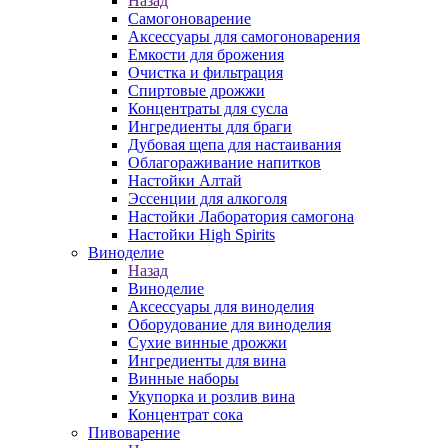
Назад
Самогоноварение
Аксессуары для самогоноварения
Емкости для брожения
Очистка и фильтрация
Спиртовые дрожжи
Концентраты для сусла
Ингредиенты для браги
Дубовая щепа для настаивания
Облагораживание напитков
Настойки Алтай
Эссенции для алкоголя
Настойки Лаборатория самогона
Настойки High Spirits
Виноделие
Назад
Виноделие
Аксессуары для виноделия
Оборудование для виноделия
Сухие винные дрожжи
Ингредиенты для вина
Винные наборы
Укупорка и розлив вина
Концентрат сока
Пивоварение