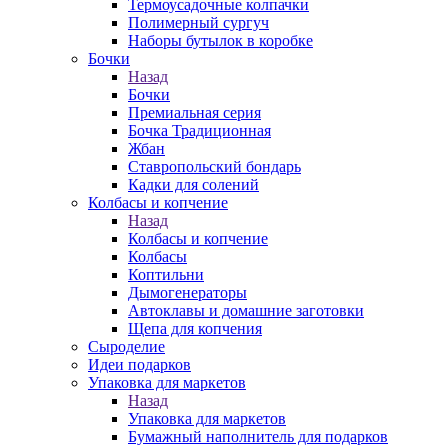
Термоусадочные колпачки
Полимерный сургуч
Наборы бутылок в коробке
Бочки
Назад
Бочки
Премиальная серия
Бочка Традиционная
Жбан
Ставропольский бондарь
Кадки для солений
Колбасы и копчение
Назад
Колбасы и копчение
Колбасы
Коптильни
Дымогенераторы
Автоклавы и домашние заготовки
Щепа для копчения
Сыроделие
Идеи подарков
Упаковка для маркетов
Назад
Упаковка для маркетов
Бумажный наполнитель для подарков