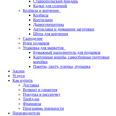
Ставропольский бондарь
Кадки для солений
Колбасы и копчение
Колбасы
Коптильни
Дымогенераторы
Автоклавы и домашние заготовки
Щепа для копчения
Сыроделие
Идеи подарков
Упаковка для маркетов
Бумажный наполнитель для подарков
Картонные короба, самосборные почтовые
коробки
Пакеты, скотч, пленка, пупырка
Акции
Услуги
Как купить
Доставка
Возврат и гарантия
Покупка в рассрочку
Трейд-ин
Франшиза
Программа лояльности
Производители