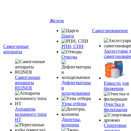
Железо
Самогоноварение
Царги
Самогонные
РПН, СПН
Аксессуары 
аппараты
самогоновар
Отводы
Самогонные
аппараты
Дефлегматоры
Емкости для
REINER
и
брожения
холодильники
Узлы отбора
Очистка и
Аппараты
фильтрация
колонного типа
НТ
Диоптры,
колонны
Спиртовые
дрожжи