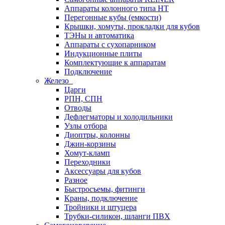
Аппараты колонного типа НТ
Перегонные кубы (емкости)
Крышки, хомуты, прокладки для кубов
ТЭНы и автоматика
Аппараты с сухопарником
Индукционные плиты
Комплектующие к аппаратам
Подключение
Железо
Царги
РПН, СПН
Отводы
Дефлегматоры и холодильники
Узлы отбора
Диоптры, колонны
Джин-корзины
Хомут-кламп
Переходники
Аксессуары для кубов
Разное
Быстросъемы, фитинги
Краны, подключение
Тройники и штуцера
Трубки-силикон, шланги ПВХ