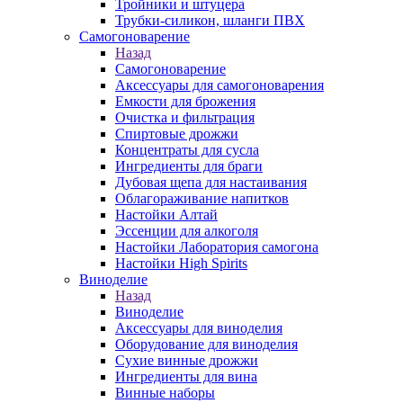
Тройники и штуцера
Трубки-силикон, шланги ПВХ
Самогоноварение
Назад
Самогоноварение
Аксессуары для самогоноварения
Емкости для брожения
Очистка и фильтрация
Спиртовые дрожжи
Концентраты для сусла
Ингредиенты для браги
Дубовая щепа для настаивания
Облагораживание напитков
Настойки Алтай
Эссенции для алкоголя
Настойки Лаборатория самогона
Настойки High Spirits
Виноделие
Назад
Виноделие
Аксессуары для виноделия
Оборудование для виноделия
Сухие винные дрожжи
Ингредиенты для вина
Винные наборы