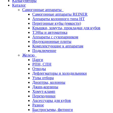
Калькуляторы
Каталог
Самогонные аппараты
Самогонные аппараты REINER
Аппараты колонного типа НТ
Перегонные кубы (емкости)
Крышки, хомуты, прокладки для кубов
ТЭНы и автоматика
Аппараты с сухопарником
Индукционные плиты
Комплектующие к аппаратам
Подключение
Железо
Царги
РПН, СПН
Отводы
Дефлегматоры и холодильники
Узлы отбора
Диоптры, колонны
Джин-корзины
Хомут-кламп
Переходники
Аксессуары для кубов
Разное
Быстросъемы, фитинги