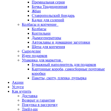
Премиальная серия
Бочка Традиционная
Жбан
Ставропольский бондарь
Кадки для солений
Колбасы и копчение
Колбасы
Коптильни
Дымогенераторы
Автоклавы и домашние заготовки
Щепа для копчения
Сыроделие
Идеи подарков
Упаковка для маркетов
Бумажный наполнитель для подарков
Картонные короба, самосборные почтовые
коробки
Пакеты, скотч, пленка, пупырка
Акции
Услуги
Как купить
Доставка
Возврат и гарантия
Покупка в рассрочку
Трейд-ин