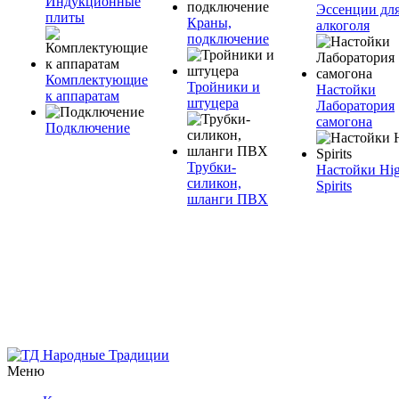
Индукционные
Эссенции дл
плиты
Краны,
алкоголя
подключение
Комплектующие
Тройники и
Настойки
к аппаратам
штуцера
Лаборатория
самогона
Подключение
Трубки-
Настойки Hi
силикон,
Spirits
шланги ПВХ
Меню