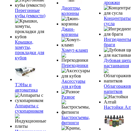
дрожжи
Диоптры,
Перегонные
колонны
кубы (емкости)
Концентраты
сусла
Джин-
корзины
Ингредиенты
Крышки,
браги
хомуты,
Хомут-кламп
прокладки для
кубов
Дубовая щепа
Переходники
настаивания
Аксессуары
ТЭНы и
Облагоражив
для кубов
автоматика
напитков
Разное
Аппараты с
Настойки Ал
сухопарником
Быстросъемы,
фитинги