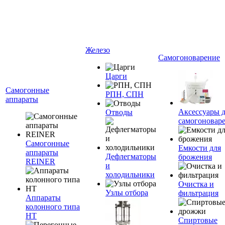
Железо
Самогоноварение
Царги
Самогонные
РПН, СПН
аппараты
Аксессуары 
Отводы
самогоновар
Самогонные
Емкости для
аппараты
Дефлегматоры
брожения
REINER
и
холодильники
Очистка и
Узлы отбора
фильтрация
Аппараты
колонного типа
НТ
Спиртовые