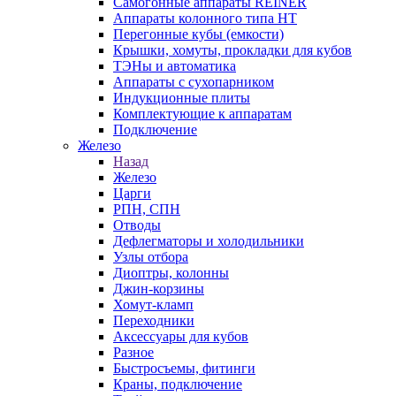
Самогонные аппараты REINER
Аппараты колонного типа НТ
Перегонные кубы (емкости)
Крышки, хомуты, прокладки для кубов
ТЭНы и автоматика
Аппараты с сухопарником
Индукционные плиты
Комплектующие к аппаратам
Подключение
Железо
Назад
Железо
Царги
РПН, СПН
Отводы
Дефлегматоры и холодильники
Узлы отбора
Диоптры, колонны
Джин-корзины
Хомут-кламп
Переходники
Аксессуары для кубов
Разное
Быстросъемы, фитинги
Краны, подключение