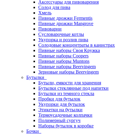
Аксессуары для пивоварения
Солод для пива
Хмель
Пивные дрожжи Fermentis
Пивные дрожжи Mangrove
Пивоварни
Сусловарочные котлы
Укупорка и розлив пива
Солодовые концентраты в канистрах
Пивные наборы Своя Кружка
Пивные наборы Coopers
Пивные наборы Muntons
Пивные наборы Beervingem
Зерновые наборы Beervingem
Бутылки
Бутыли, емкости для хранения
Бутылки стеклянные под напитки
Бутылки из темного стекла
Пробки для бутылок
Укупорки для бутылок
Этикетки на бутылки
Термоусадочные колпачки
Полимерный сургуч
Наборы бутылок в коробке
Бочки