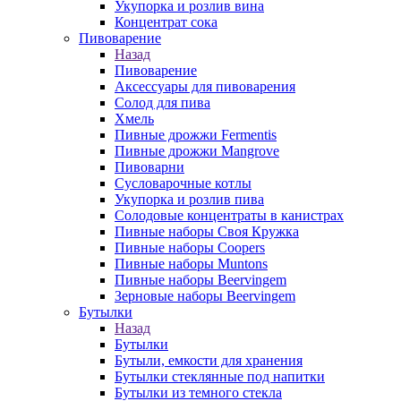
Укупорка и розлив вина
Концентрат сока
Пивоварение
Назад
Пивоварение
Аксессуары для пивоварения
Солод для пива
Хмель
Пивные дрожжи Fermentis
Пивные дрожжи Mangrove
Пивоварни
Сусловарочные котлы
Укупорка и розлив пива
Солодовые концентраты в канистрах
Пивные наборы Своя Кружка
Пивные наборы Coopers
Пивные наборы Muntons
Пивные наборы Beervingem
Зерновые наборы Beervingem
Бутылки
Назад
Бутылки
Бутыли, емкости для хранения
Бутылки стеклянные под напитки
Бутылки из темного стекла