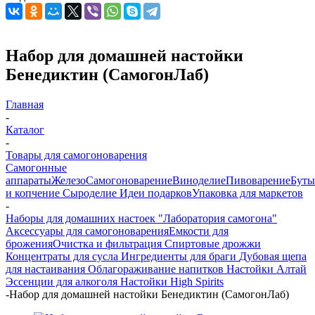
Набор для домашней настойки
Бенедиктин (СамогонЛаб)
Главная
-
Каталог
-
Товары для самогоноварения
Самогонные
аппараты
Железо
Самогоноварение
Виноделие
Пивоварение
Буты
и копчение
Сыроделие
Идеи подарков
Упаковка для маркетов
-
Наборы для домашних настоек "Лаборатория самогона"
Аксессуары для самогоноварения
Емкости для
брожения
Очистка и фильтрация
Спиртовые дрожжи
Концентраты для сусла
Ингредиенты для браги
Дубовая щепа
для настаивания
Облагораживание напитков
Настойки Алтай
Эссенции для алкоголя
Настойки High Spirits
-
Набор для домашней настойки Бенедиктин (СамогонЛаб)