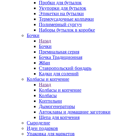
Пробки для бутылок
Укупорки для бутылок
Этикетки на бутылки
Термоусадочные колпачки
Полимерный сургуч
Наборы бутылок в коробке
Бочки
Назад
Бочки
Премиальная серия
Бочка Традиционная
Жбан
Ставропольский бондарь
Кадки для солений
Колбасы и копчение
Назад
Колбасы и копчение
Колбасы
Коптильни
Дымогенераторы
Автоклавы и домашние заготовки
Щепа для копчения
Сыроделие
Идеи подарков
Упаковка для маркетов