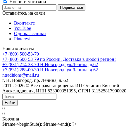
Новости магазина
Оставайтесь на связи
Вконтакте
YouTube
Одноклассники
Pinterest
Наши контакты
+7 (800) 500-53-79
+7 (800) 500-53-79
по России. Доставка в любой регион!
+7 (831) 214-33-70
Н.Новгород, ул.Ленина, д.62
+7 (831) 288-00-30
Н.Новгород, ул.Ленина, д.62
ntraditions@mail.ru
г. Н. Новгород, пр. Ленина, д. 62
2011 - 2026 © Все права защищены. ИП Останин Евгений
Александрович, ИНН 523900351395, ОГРН 311525817900020
Найти
0
0
Корзина
$frame->beginStub(); $frame->end(); ?>