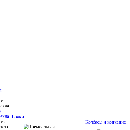
я
з
текла
Бочки
Колбасы и копчение