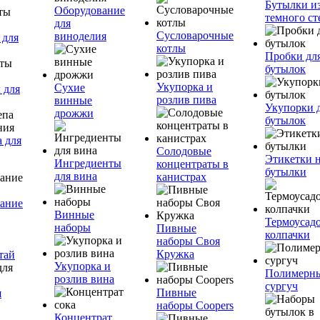
Бутылки и
Оборудование
темного ст
для
Сусловарочные
виноделия
 для
котлы
Пробки дл
бутылок
Укупорка и
Сухие
 для
розлив пива
винные
Укупорки 
дрожжи
бутылок
 для
Солодовые
Этикетки 
Ингредиенты
концентраты в
бутылки
для вина
канистрах
ание
Винные
Термоусад
наборы
Пивные
колпачки
наборы Своя
Кружка
тай
Укупорка и
Полимерн
розлив вина
сургуч
Пивные
я
наборы Coopers
Концентрат