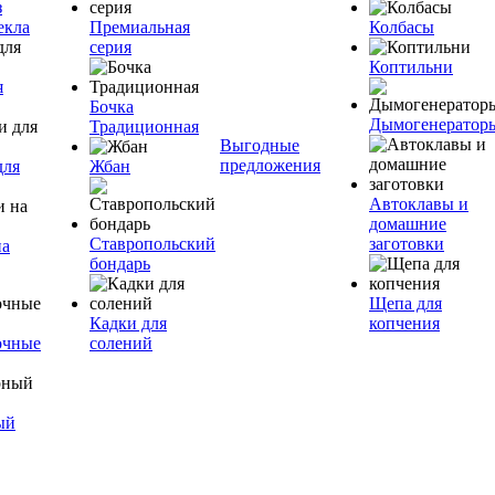
з
екла
Премиальная
Колбасы
серия
Коптильни
я
Бочка
Дымогенератор
Традиционная
Выгодные
предложения
для
Жбан
Автоклавы и
домашние
Ставропольский
заготовки
на
бондарь
Щепа для
Кадки для
копчения
очные
солений
ый