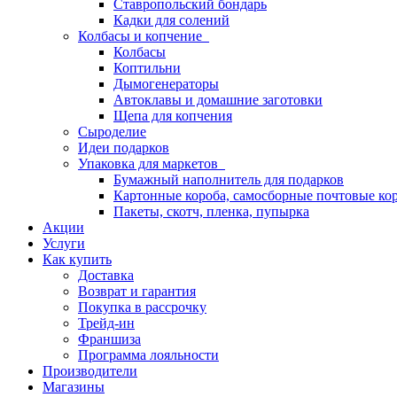
Ставропольский бондарь
Кадки для солений
Колбасы и копчение
Колбасы
Коптильни
Дымогенераторы
Автоклавы и домашние заготовки
Щепа для копчения
Сыроделие
Идеи подарков
Упаковка для маркетов
Бумажный наполнитель для подарков
Картонные короба, самосборные почтовые ко
Пакеты, скотч, пленка, пупырка
Акции
Услуги
Как купить
Доставка
Возврат и гарантия
Покупка в рассрочку
Трейд-ин
Франшиза
Программа лояльности
Производители
Магазины