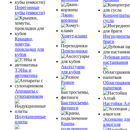
Перегонные
кубы (емкости)
Джин-
Концентраты
корзины
сусла
Хомут-кламп
Ингредиенты
Крышки,
браги
хомуты,
прокладки для
Переходники
кубов
Дубовая щепа
настаивания
Аксессуары
ТЭНы и
для кубов
автоматика
Разное
Облагоражив
напитков
Аппараты с
сухопарником
Быстросъемы,
Настойки Ал
фитинги
Индукционные
Эссенции дл
плиты
Краны,
алкоголя
подключение