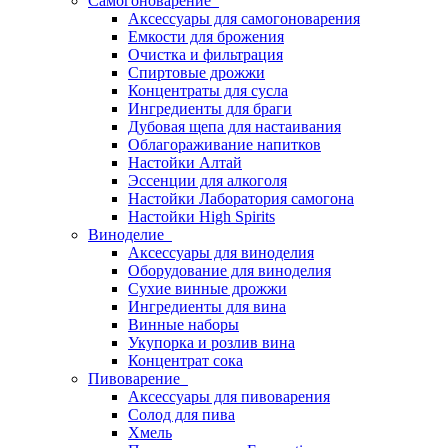
Самогоноварение
Аксессуары для самогоноварения
Емкости для брожения
Очистка и фильтрация
Спиртовые дрожжи
Концентраты для сусла
Ингредиенты для браги
Дубовая щепа для настаивания
Облагораживание напитков
Настойки Алтай
Эссенции для алкоголя
Настойки Лаборатория самогона
Настойки High Spirits
Виноделие
Аксессуары для виноделия
Оборудование для виноделия
Сухие винные дрожжи
Ингредиенты для вина
Винные наборы
Укупорка и розлив вина
Концентрат сока
Пивоварение
Аксессуары для пивоварения
Солод для пива
Хмель