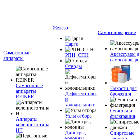
Железо
Самогоноварение
Царги
Самогонные
Аксессуары 
РПН, СПН
аппараты
самогоновар
Отводы
Самогонные
Емкости для
аппараты
Дефлегматоры
брожения
REINER
и
холодильники
Очистка и
Узлы отбора
фильтрация
Аппараты
колонного типа
НТ
Диоптры,
Спиртовые
колонны
дрожжи