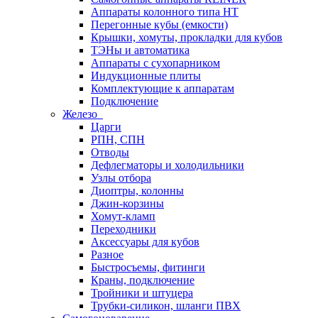
Аппараты колонного типа НТ
Перегонные кубы (емкости)
Крышки, хомуты, прокладки для кубов
ТЭНы и автоматика
Аппараты с сухопарником
Индукционные плиты
Комплектующие к аппаратам
Подключение
Железо
Царги
РПН, СПН
Отводы
Дефлегматоры и холодильники
Узлы отбора
Диоптры, колонны
Джин-корзины
Хомут-кламп
Переходники
Аксессуары для кубов
Разное
Быстросъемы, фитинги
Краны, подключение
Тройники и штуцера
Трубки-силикон, шланги ПВХ