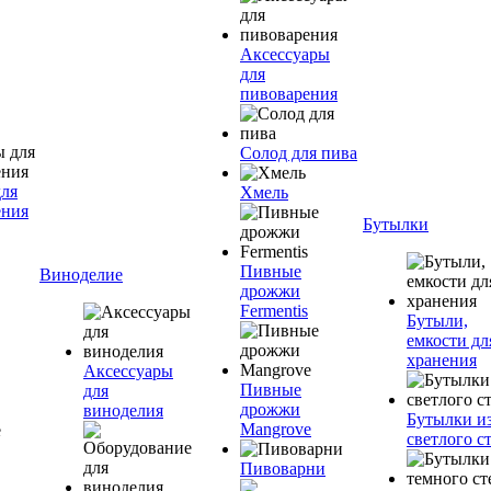
Аксессуары
для
пивоварения
Солод для пива
для
Хмель
ения
Бутылки
Пивные
Виноделие
дрожжи
Fermentis
Бутыли,
емкости дл
хранения
Аксессуары
Пивные
для
дрожжи
виноделия
Бутылки и
Mangrove
светлого с
Пивоварни