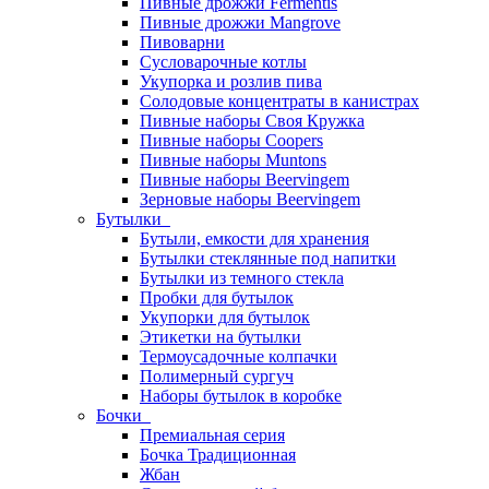
Пивные дрожжи Fermentis
Пивные дрожжи Mangrove
Пивоварни
Сусловарочные котлы
Укупорка и розлив пива
Солодовые концентраты в канистрах
Пивные наборы Своя Кружка
Пивные наборы Coopers
Пивные наборы Muntons
Пивные наборы Beervingem
Зерновые наборы Beervingem
Бутылки
Бутыли, емкости для хранения
Бутылки стеклянные под напитки
Бутылки из темного стекла
Пробки для бутылок
Укупорки для бутылок
Этикетки на бутылки
Термоусадочные колпачки
Полимерный сургуч
Наборы бутылок в коробке
Бочки
Премиальная серия
Бочка Традиционная
Жбан