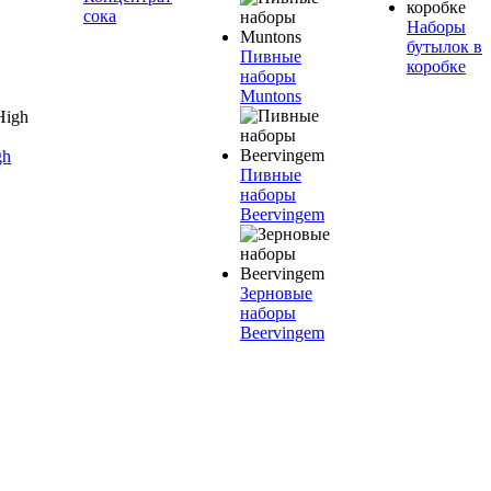
сока
Наборы
бутылок в
Пивные
коробке
наборы
Muntons
gh
Пивные
наборы
Beervingem
Зерновые
наборы
Beervingem