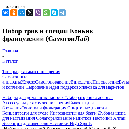
Поделиться
Набор трав и специй Коньяк
французский (СамогонЛаб)
Главная
-
Каталог
-
Товары для самогоноварения
Самогонные
аппараты
Железо
Самогоноварение
Виноделие
Пивоварение
Буты
и копчение
Сыроделие
Идеи подарков
Упаковка для маркетов
-
Наборы для домашних настоек "Лаборатория самогона"
Аксессуары для самогоноварения
Емкости для
брожения
Очистка и фильтрация
Спиртовые дрожжи
Концентраты для сусла
Ингредиенты для браги
Дубовая щепа
для настаивания
Облагораживание напитков
Настойки Алтай
Эссенции для алкоголя
Настойки High Spirits
-
Набор трав и специй Коньяк французский (СамогонЛаб)