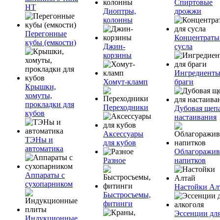
Спиртовые
НТ
Диоптры,
дрожжи
колонны
Перегонные
Концентраты
кубы (емкости)
Джин-
сусла
корзины
Ингредиенты
Хомут-кламп
браги
Крышки,
хомуты,
прокладки для
Переходники
Дубовая щепа
кубов
настаивания
Аксессуары
ТЭНы и
для кубов
автоматика
Облагоражив
Разное
напитков
Аппараты с
сухопарником
Настойки Ал
Быстросъемы,
фитинги
Эссенции дл
Индукционные