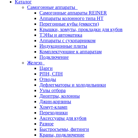
Каталог
Самогонные аппараты
Самогонные аппараты REINER
Аппараты колонного типа НТ
Перегонные кубы (емкости)
Крышки, хомуты, прокладки для кубов
ТЭНы и автоматика
Аппараты с сухопарником
Индукционные плиты
Комплектующие к аппаратам
Подключение
Железо
Царги
РПН, СПН
Отводы
Дефлегматоры и холодильники
Узлы отбора
Диоптры, колонны
Джин-корзины
Хомут-кламп
Переходники
Аксессуары для кубов
Разное
Быстросъемы, фитинги
Краны, подключение