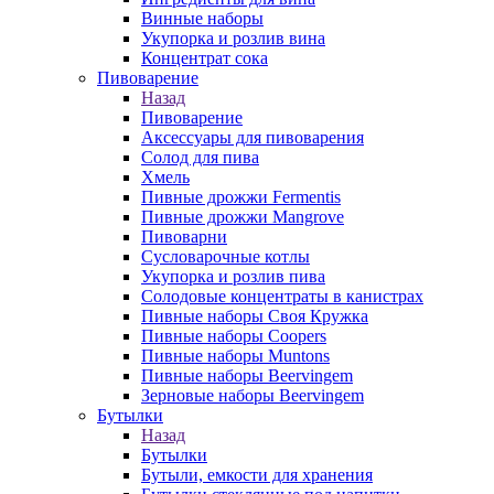
Винные наборы
Укупорка и розлив вина
Концентрат сока
Пивоварение
Назад
Пивоварение
Аксессуары для пивоварения
Солод для пива
Хмель
Пивные дрожжи Fermentis
Пивные дрожжи Mangrove
Пивоварни
Сусловарочные котлы
Укупорка и розлив пива
Солодовые концентраты в канистрах
Пивные наборы Своя Кружка
Пивные наборы Coopers
Пивные наборы Muntons
Пивные наборы Beervingem
Зерновые наборы Beervingem
Бутылки
Назад
Бутылки
Бутыли, емкости для хранения