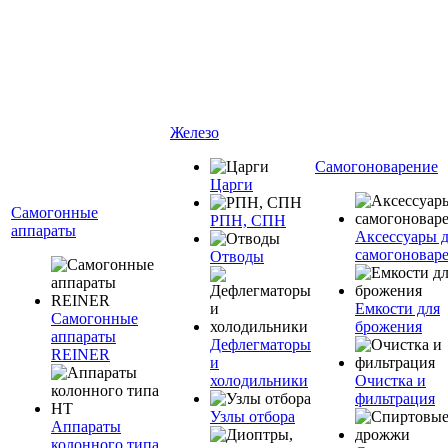
Железо
Самогоноварение
Царги
Самогонные
РПН, СПН
аппараты
Аксессуары 
самогоновар
Отводы
Емкости для
Самогонные
брожения
аппараты
Дефлегматоры
REINER
и
холодильники
Очистка и
фильтрация
Узлы отбора
Аппараты
колонного типа