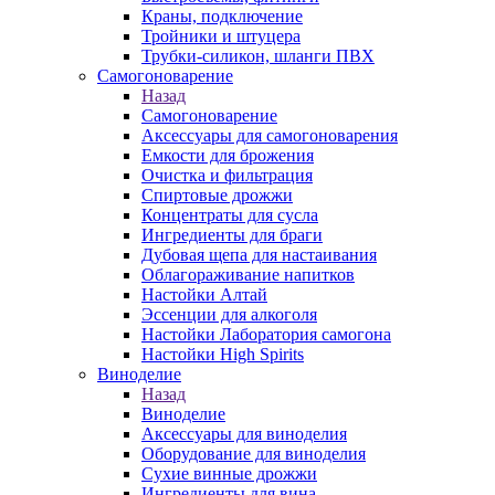
Краны, подключение
Тройники и штуцера
Трубки-силикон, шланги ПВХ
Самогоноварение
Назад
Самогоноварение
Аксессуары для самогоноварения
Емкости для брожения
Очистка и фильтрация
Спиртовые дрожжи
Концентраты для сусла
Ингредиенты для браги
Дубовая щепа для настаивания
Облагораживание напитков
Настойки Алтай
Эссенции для алкоголя
Настойки Лаборатория самогона
Настойки High Spirits
Виноделие
Назад
Виноделие
Аксессуары для виноделия
Оборудование для виноделия
Сухие винные дрожжи
Ингредиенты для вина