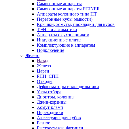
Самогонные аппараты
Самогонные аппараты REINER
Аппараты колонного типа НТ
Перегонные кубы (емкости)
Крышки, хомуты, прокладки для кубов
ТЭНы и автоматика
Аппараты с сухопарником
Индукционные плиты
Комплектующие к аппаратам
Подключение
Железо
Назад
Железо
Царги
РПН, СПН
Отводы
Дефлегматоры и холодильники
Узлы отбора
Диоптры, колонны
Джин-корзины
Хомут-кламп
Переходники
Аксессуары для кубов
Разное
Быстросъемы, фитинги