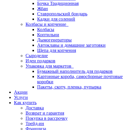
Бочка Традиционная
Жбан
Ставропольский бондарь
Кадки для солений
Колбасы и копчение
Колбасы
Коптильни
Дымогенераторы
Автоклавы и домашние заготовки
Щепа для копчения
Сыроделие
Идеи подарков
Упаковка для маркетов
Бумажный наполнитель для подарков
Картонные короба, самосборные почтовые
коробки
Пакеты, скотч, пленка, пупырка
Акции
Услуги
Как купить
Доставка
Возврат и гарантия
Покупка в рассрочку
Трейд-ин
Франшиза