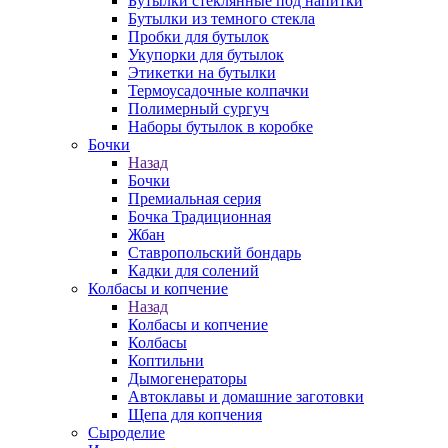
Бутылки стеклянные под напитки
Бутылки из темного стекла
Пробки для бутылок
Укупорки для бутылок
Этикетки на бутылки
Термоусадочные колпачки
Полимерный сургуч
Наборы бутылок в коробке
Бочки
Назад
Бочки
Премиальная серия
Бочка Традиционная
Жбан
Ставропольский бондарь
Кадки для солений
Колбасы и копчение
Назад
Колбасы и копчение
Колбасы
Коптильни
Дымогенераторы
Автоклавы и домашние заготовки
Щепа для копчения
Сыроделие