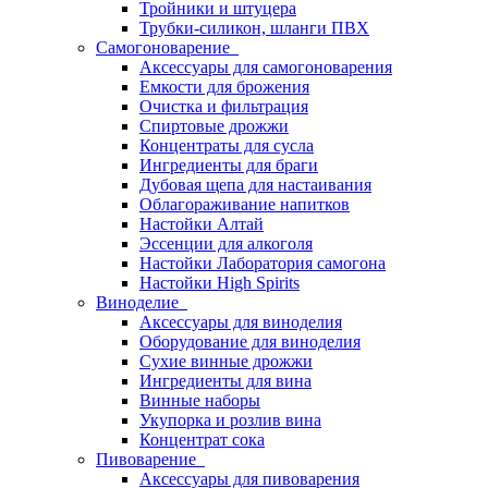
Тройники и штуцера
Трубки-силикон, шланги ПВХ
Самогоноварение
Аксессуары для самогоноварения
Емкости для брожения
Очистка и фильтрация
Спиртовые дрожжи
Концентраты для сусла
Ингредиенты для браги
Дубовая щепа для настаивания
Облагораживание напитков
Настойки Алтай
Эссенции для алкоголя
Настойки Лаборатория самогона
Настойки High Spirits
Виноделие
Аксессуары для виноделия
Оборудование для виноделия
Сухие винные дрожжи
Ингредиенты для вина
Винные наборы
Укупорка и розлив вина
Концентрат сока
Пивоварение
Аксессуары для пивоварения