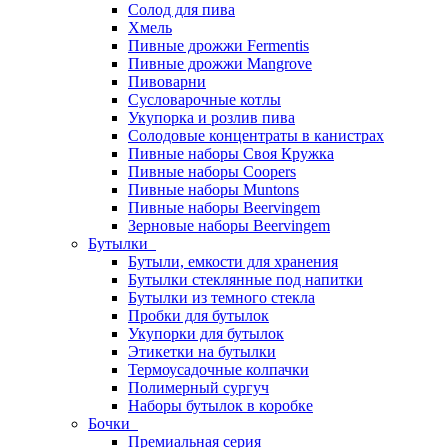
Солод для пива
Хмель
Пивные дрожжи Fermentis
Пивные дрожжи Mangrove
Пивоварни
Сусловарочные котлы
Укупорка и розлив пива
Солодовые концентраты в канистрах
Пивные наборы Своя Кружка
Пивные наборы Coopers
Пивные наборы Muntons
Пивные наборы Beervingem
Зерновые наборы Beervingem
Бутылки
Бутыли, емкости для хранения
Бутылки стеклянные под напитки
Бутылки из темного стекла
Пробки для бутылок
Укупорки для бутылок
Этикетки на бутылки
Термоусадочные колпачки
Полимерный сургуч
Наборы бутылок в коробке
Бочки
Премиальная серия