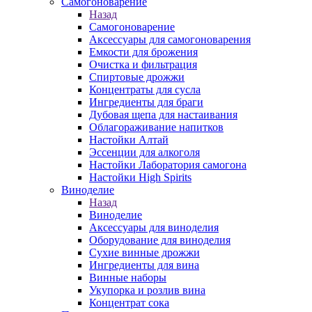
Самогоноварение
Назад
Самогоноварение
Аксессуары для самогоноварения
Емкости для брожения
Очистка и фильтрация
Спиртовые дрожжи
Концентраты для сусла
Ингредиенты для браги
Дубовая щепа для настаивания
Облагораживание напитков
Настойки Алтай
Эссенции для алкоголя
Настойки Лаборатория самогона
Настойки High Spirits
Виноделие
Назад
Виноделие
Аксессуары для виноделия
Оборудование для виноделия
Сухие винные дрожжи
Ингредиенты для вина
Винные наборы
Укупорка и розлив вина
Концентрат сока