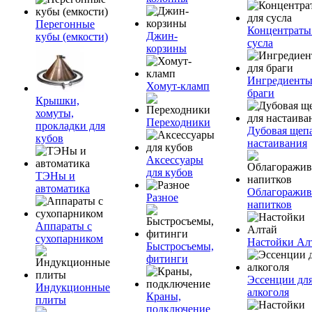
Перегонные
Концентраты
Джин-
кубы (емкости)
сусла
корзины
Ингредиенты
Хомут-кламп
браги
Крышки,
хомуты,
Переходники
прокладки для
Дубовая щепа
кубов
настаивания
Аксессуары
для кубов
ТЭНы и
автоматика
Облагоражив
Разное
напитков
Аппараты с
сухопарником
Настойки Ал
Быстросъемы,
фитинги
Эссенции дл
Индукционные
алкоголя
Краны,
плиты
подключение