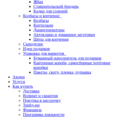
Жбан
Ставропольский бондарь
Кадки для солений
Колбасы и копчение
Колбасы
Коптильни
Дымогенераторы
Автоклавы и домашние заготовки
Щепа для копчения
Сыроделие
Идеи подарков
Упаковка для маркетов
Бумажный наполнитель для подарков
Картонные короба, самосборные почтовые
коробки
Пакеты, скотч, пленка, пупырка
Акции
Услуги
Как купить
Доставка
Возврат и гарантия
Покупка в рассрочку
Трейд-ин
Франшиза
Программа лояльности