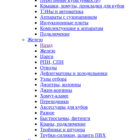
Перегонные кубы (емкости)
Крышки, хомуты, прокладки для кубов
ТЭНы и автоматика
Аппараты с сухопарником
Индукционные плиты
Комплектующие к аппаратам
Подключение
Железо
Назад
Железо
Царги
РПН, СПН
Отводы
Дефлегматоры и холодильники
Узлы отбора
Диоптры, колонны
Джин-корзины
Хомут-кламп
Переходники
Аксессуары для кубов
Разное
Быстросъемы, фитинги
Краны, подключение
Тройники и штуцера
Трубки-силикон, шланги ПВХ