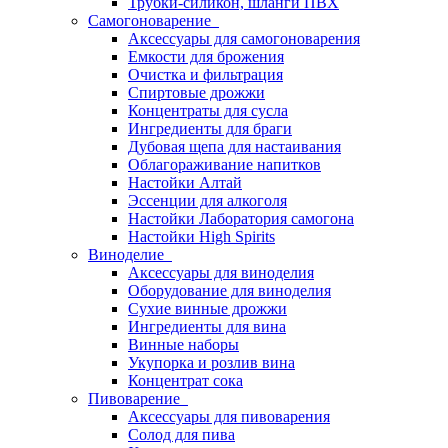
Трубки-силикон, шланги ПВХ
Самогоноварение
Аксессуары для самогоноварения
Емкости для брожения
Очистка и фильтрация
Спиртовые дрожжи
Концентраты для сусла
Ингредиенты для браги
Дубовая щепа для настаивания
Облагораживание напитков
Настойки Алтай
Эссенции для алкоголя
Настойки Лаборатория самогона
Настойки High Spirits
Виноделие
Аксессуары для виноделия
Оборудование для виноделия
Сухие винные дрожжи
Ингредиенты для вина
Винные наборы
Укупорка и розлив вина
Концентрат сока
Пивоварение
Аксессуары для пивоварения
Солод для пива