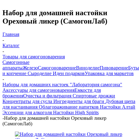
Набор для домашней настойки
Ореховый ликер (СамогонЛаб)
Главная
-
Каталог
-
Товары для самогоноварения
Самогонные
аппараты
Железо
Самогоноварение
Виноделие
Пивоварение
Буты
и копчение
Сыроделие
Идеи подарков
Упаковка для маркетов
-
Наборы для домашних настоек "Лаборатория самогона"
Аксессуары для самогоноварения
Емкости для
брожения
Очистка и фильтрация
Спиртовые дрожжи
Концентраты для сусла
Ингредиенты для браги
Дубовая щепа
для настаивания
Облагораживание напитков
Настойки Алтай
Эссенции для алкоголя
Настойки High Spirits
-
Набор для домашней настойки Ореховый ликер
(СамогонЛаб)