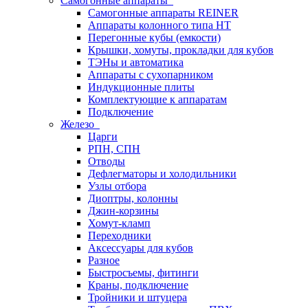
Самогонные аппараты
Самогонные аппараты REINER
Аппараты колонного типа НТ
Перегонные кубы (емкости)
Крышки, хомуты, прокладки для кубов
ТЭНы и автоматика
Аппараты с сухопарником
Индукционные плиты
Комплектующие к аппаратам
Подключение
Железо
Царги
РПН, СПН
Отводы
Дефлегматоры и холодильники
Узлы отбора
Диоптры, колонны
Джин-корзины
Хомут-кламп
Переходники
Аксессуары для кубов
Разное
Быстросъемы, фитинги
Краны, подключение
Тройники и штуцера