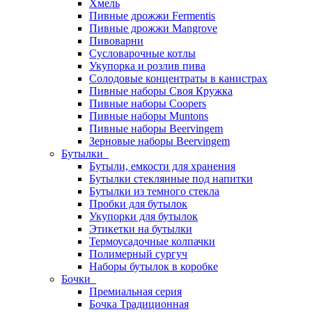
Хмель
Пивные дрожжи Fermentis
Пивные дрожжи Mangrove
Пивоварни
Сусловарочные котлы
Укупорка и розлив пива
Солодовые концентраты в канистрах
Пивные наборы Своя Кружка
Пивные наборы Coopers
Пивные наборы Muntons
Пивные наборы Beervingem
Зерновые наборы Beervingem
Бутылки
Бутыли, емкости для хранения
Бутылки стеклянные под напитки
Бутылки из темного стекла
Пробки для бутылок
Укупорки для бутылок
Этикетки на бутылки
Термоусадочные колпачки
Полимерный сургуч
Наборы бутылок в коробке
Бочки
Премиальная серия
Бочка Традиционная