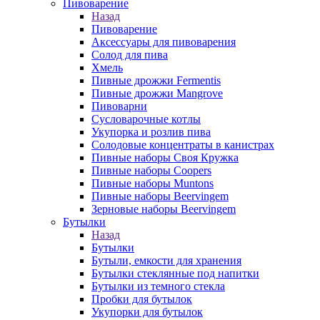
Пивоварение
Назад
Пивоварение
Аксессуары для пивоварения
Солод для пива
Хмель
Пивные дрожжи Fermentis
Пивные дрожжи Mangrove
Пивоварни
Сусловарочные котлы
Укупорка и розлив пива
Солодовые концентраты в канистрах
Пивные наборы Своя Кружка
Пивные наборы Coopers
Пивные наборы Muntons
Пивные наборы Beervingem
Зерновые наборы Beervingem
Бутылки
Назад
Бутылки
Бутыли, емкости для хранения
Бутылки стеклянные под напитки
Бутылки из темного стекла
Пробки для бутылок
Укупорки для бутылок