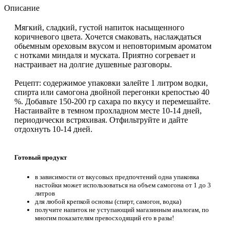
Описание
Мягкий, сладкий, густой напиток насыщенного
коричневого цвета. Хочется смаковать, наслаждаться
обьемным ореховым вкусом и неповторимым ароматом
с нотками миндаля и муската. Приятно согревает и
настраивает на долгие душевные разговоры.
Рецепт: содержимое упаковки залейте 1 литром водки,
спирта или самогона двойной перегонки крепостью 40
%. Добавьте 150-200 гр сахара по вкусу и перемешайте.
Настаивайте в темном прохладном месте 10-14 дней,
периодически встряхивая. Отфильтруйте и дайте
отдохнуть 10-14 дней.
Готовый продукт
в зависимости от вкусовых предпочтений одна упаковка
настойки может использоваться на объем самогона от 1 до 3
литров
для любой крепкой основы (спирт, самогон, водка)
получите напиток не уступающий магазинным аналогам, по
многим показателям превосходящий его в разы!