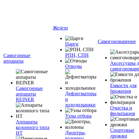
Железо
Самогоноварение
Царги
РПН, СПН
Самогонные
аппараты
Аксессуары 
Отводы
самогоновар
Емкости для
Самогонные
брожения
Дефлегматоры
аппараты
и
REINER
холодильники
Очистка и
фильтрация
Узлы отбора
Аппараты
колонного типа
Спиртовые
Диоптры,
НТ
дрожжи
колонны