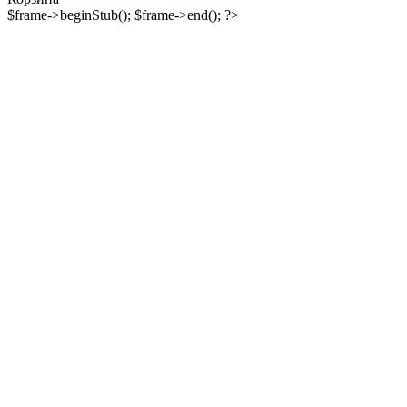
$frame->beginStub(); $frame->end(); ?>