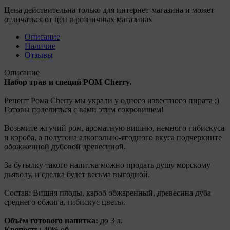
Цена действительна только для интернет-магазина и может
отличаться от цен в розничных магазинах
Описание
Наличие
Отзывы
Описание
Набор трав и специй РОМ Cherry.
Рецепт Рома Cherry мы украли у одного известного пирата ;)
Готовы поделиться с вами этим сокровищем!
Возьмите жгучий ром, ароматную вишню, немного гибискуса
и кэроба, а полутона алкогольно-ягодного вкуса подчеркните
обожженной дубовой древесиной.
За бутылку такого напитка можно продать душу морскому
дьяволу, и сделка будет весьма выгодной.
Состав: Вишня плоды, кэроб обжаренный, древесина дуба
среднего обжига, гибискус цветы.
Объём готового напитка:
до 3 л.
Крепость:
40% об.