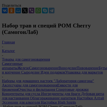
Поделиться
Набор трав и специй РОМ Cherry
(СамогонЛаб)
Главная
-
Каталог
-
Товары для самогоноварения
Самогонные
аппараты
Железо
Самогоноварение
Виноделие
Пивоварение
Буты
и копчение
Сыроделие
Идеи подарков
Упаковка для маркетов
-
Наборы для домашних настоек "Лаборатория самогона"
Аксессуары для самогоноварения
Емкости для
брожения
Очистка и фильтрация
Спиртовые дрожжи
Концентраты для сусла
Ингредиенты для браги
Дубовая щепа
для настаивания
Облагораживание напитков
Настойки Алтай
Эссенции для алкоголя
Настойки High Spirits
-
Набор трав и специй РОМ Cherry (СамогонЛаб)