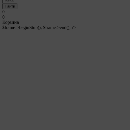
Найти
0
0
Корзина
$frame->beginStub(); $frame->end(); ?>