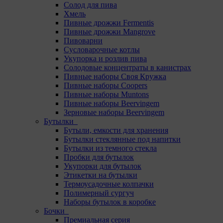
Солод для пива
Хмель
Пивные дрожжи Fermentis
Пивные дрожжи Mangrove
Пивоварни
Сусловарочные котлы
Укупорка и розлив пива
Солодовые концентраты в канистрах
Пивные наборы Своя Кружка
Пивные наборы Coopers
Пивные наборы Muntons
Пивные наборы Beervingem
Зерновые наборы Beervingem
Бутылки
Бутыли, емкости для хранения
Бутылки стеклянные под напитки
Бутылки из темного стекла
Пробки для бутылок
Укупорки для бутылок
Этикетки на бутылки
Термоусадочные колпачки
Полимерный сургуч
Наборы бутылок в коробке
Бочки
Премиальная серия