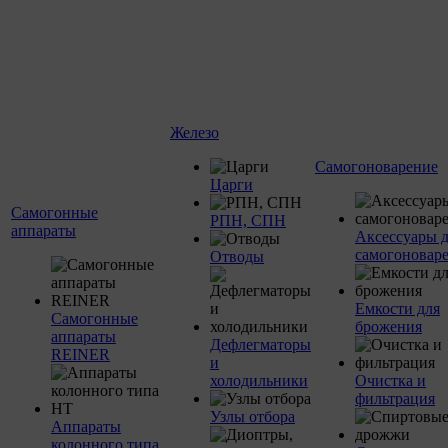
Железо
Самогоноварение
Царги
Самогонные
РПН, СПН
аппараты
Аксессуары 
самогоновар
Отводы
Емкости для
Самогонные
брожения
аппараты
Дефлегматоры
REINER
и
холодильники
Очистка и
фильтрация
Узлы отбора
Аппараты
колонного типа