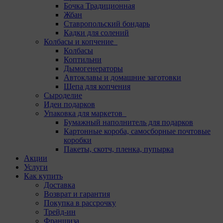
Бочка Традиционная
Жбан
Ставропольский бондарь
Кадки для солений
Колбасы и копчение
Колбасы
Коптильни
Дымогенераторы
Автоклавы и домашние заготовки
Щепа для копчения
Сыроделие
Идеи подарков
Упаковка для маркетов
Бумажный наполнитель для подарков
Картонные короба, самосборные почтовые
коробки
Пакеты, скотч, пленка, пупырка
Акции
Услуги
Как купить
Доставка
Возврат и гарантия
Покупка в рассрочку
Трейд-ин
Франшиза