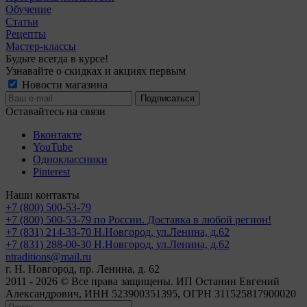
Обучение
Статьи
Рецепты
Мастер-классы
Будьте всегда в курсе!
Узнавайте о скидках и акциях первым
Новости магазина
Оставайтесь на связи
Вконтакте
YouTube
Одноклассники
Pinterest
Наши контакты
+7 (800) 500-53-79
+7 (800) 500-53-79
по России. Доставка в любой регион!
+7 (831) 214-33-70
Н.Новгород, ул.Ленина, д.62
+7 (831) 288-00-30
Н.Новгород, ул.Ленина, д.62
ntraditions@mail.ru
г. Н. Новгород, пр. Ленина, д. 62
2011 - 2026 © Все права защищены. ИП Останин Евгений
Александрович, ИНН 523900351395, ОГРН 311525817900020