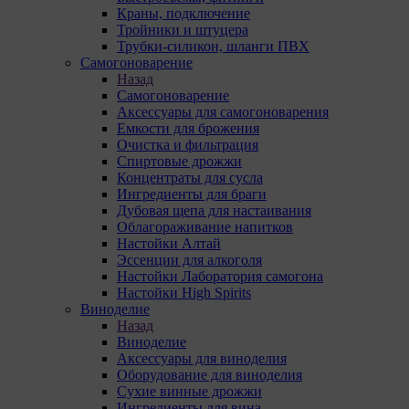
Краны, подключение
Тройники и штуцера
Трубки-силикон, шланги ПВХ
Самогоноварение
Назад
Самогоноварение
Аксессуары для самогоноварения
Емкости для брожения
Очистка и фильтрация
Спиртовые дрожжи
Концентраты для сусла
Ингредиенты для браги
Дубовая щепа для настаивания
Облагораживание напитков
Настойки Алтай
Эссенции для алкоголя
Настойки Лаборатория самогона
Настойки High Spirits
Виноделие
Назад
Виноделие
Аксессуары для виноделия
Оборудование для виноделия
Сухие винные дрожжи
Ингредиенты для вина