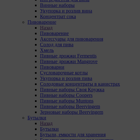
Винные наборы
Укупорка и розлив вина
Концентрат сока
Пивоварение
Назад
Пивоварение
Аксессуары для пивоварения
Солод для пива
Хмель
Пивные дрожжи Fermentis
Пивные дрожжи Mangrove
Пивоварни
Сусловарочные котлы
Укупорка и розлив пива
Солодовые концентраты в канистрах
Пивные наборы Своя Кружка
Пивные наборы Coopers
Пивные наборы Muntons
Пивные наборы Beervingem
Зерновые наборы Beervingem
Бутылки
Назад
Бутылки
Бутыли, емкости для хранения