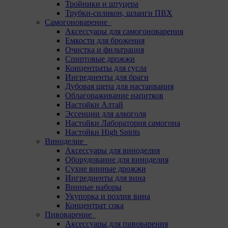
Тройники и штуцера
Трубки-силикон, шланги ПВХ
Самогоноварение
Аксессуары для самогоноварения
Емкости для брожения
Очистка и фильтрация
Спиртовые дрожжи
Концентраты для сусла
Ингредиенты для браги
Дубовая щепа для настаивания
Облагораживание напитков
Настойки Алтай
Эссенции для алкоголя
Настойки Лаборатория самогона
Настойки High Spirits
Виноделие
Аксессуары для виноделия
Оборудование для виноделия
Сухие винные дрожжи
Ингредиенты для вина
Винные наборы
Укупорка и розлив вина
Концентрат сока
Пивоварение
Аксессуары для пивоварения