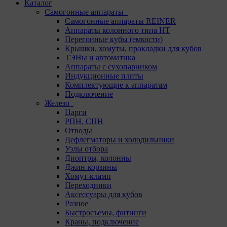
Каталог
Самогонные аппараты
Самогонные аппараты REINER
Аппараты колонного типа НТ
Перегонные кубы (емкости)
Крышки, хомуты, прокладки для кубов
ТЭНы и автоматика
Аппараты с сухопарником
Индукционные плиты
Комплектующие к аппаратам
Подключение
Железо
Царги
РПН, СПН
Отводы
Дефлегматоры и холодильники
Узлы отбора
Диоптры, колонны
Джин-корзины
Хомут-кламп
Переходники
Аксессуары для кубов
Разное
Быстросъемы, фитинги
Краны, подключение