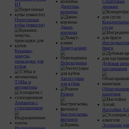
Спиртовые
НТ
Диоптры,
дрожжи
колонны
Перегонные
Концентраты
кубы (емкости)
Джин-
сусла
корзины
Ингредиенты
Хомут-кламп
браги
Крышки,
хомуты,
прокладки для
Переходники
Дубовая щепа
кубов
настаивания
Аксессуары
ТЭНы и
для кубов
автоматика
Облагоражив
Разное
напитков
Аппараты с
сухопарником
Настойки Ал
Быстросъемы,
фитинги
Эссенции дл
Индукционные