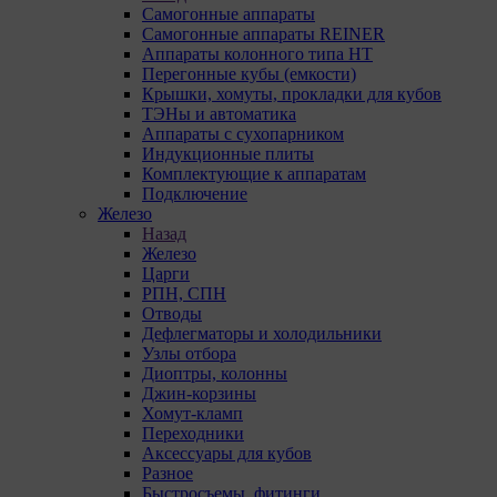
Самогонные аппараты
Самогонные аппараты REINER
Аппараты колонного типа НТ
Перегонные кубы (емкости)
Крышки, хомуты, прокладки для кубов
ТЭНы и автоматика
Аппараты с сухопарником
Индукционные плиты
Комплектующие к аппаратам
Подключение
Железо
Назад
Железо
Царги
РПН, СПН
Отводы
Дефлегматоры и холодильники
Узлы отбора
Диоптры, колонны
Джин-корзины
Хомут-кламп
Переходники
Аксессуары для кубов
Разное
Быстросъемы, фитинги