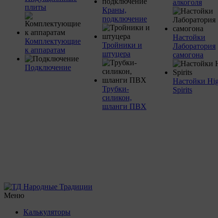
алкоголя
плиты
Краны,
подключение
Настойки
Комплектующие
Тройники и
Лаборатория
к аппаратам
штуцера
самогона
Подключение
Настойки Hi
Трубки-
Spirits
силикон,
шланги ПВХ
Меню
Калькуляторы