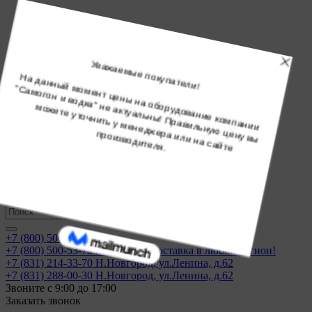
О компании
Доставка
Новости
Статьи
Рецепты
Обучение
Магазины
Контакты
...
Калькуляторы
Войти
+7 (800) 500-53-79
+7 (800) 500-53-79
по России. Доставка в любой регион!
+7 (831) 214-33-70
Н.Новгород, ул.Ленина, д.62
+7 (831) 288-00-30
Н.Новгород, ул.Ленина, д.62
Звоните с 9:00 до 17:00
Заказать звонок