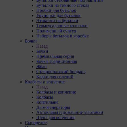
Бутылки стеклянные под напитки
Бутылки из темного стекла
Пробки для бутылок
Укупорки для бутылок
Этикетки на бутылки
Термоусадочные колпачки
Полимерный сургуч
Наборы бутылок в коробке
Бочки
Назад
Бочки
Премиальная серия
Бочка Традиционная
Жбан
Ставропольский бондарь
Кадки для солений
Колбасы и копчение
Назад
Колбасы и копчение
Колбасы
Коптильни
Дымогенераторы
Автоклавы и домашние заготовки
Щепа для копчения
Сыроделие