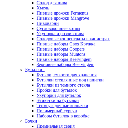
Солод для пива
Хмель
Пивные дрожжи Fermentis
Пивные дрожжи Mangrove
Пивоварни
Сусловарочные котлы
Укупорка и розлив пива
Солодовые концентраты в канистрах
Пивные наборы Своя Кружка
Пивные наборы Coopers
Пивные наборы Muntons
Пивные наборы Beervingem
Зерновые наборы Beervingem
Бутылки
Бутыли, емкости для хранения
Бутылки стеклянные под напитки
Бутылки из темного стекла
Пробки для бутылок
Укупорки для бутылок
Этикетки на бутылки
Термоусадочные колпачки
Полимерный сургуч
Наборы бутылок в коробке
Бочки
Премиальная серия