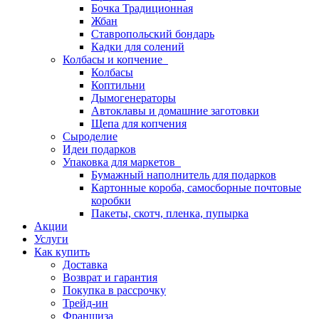
Бочка Традиционная
Жбан
Ставропольский бондарь
Кадки для солений
Колбасы и копчение
Колбасы
Коптильни
Дымогенераторы
Автоклавы и домашние заготовки
Щепа для копчения
Сыроделие
Идеи подарков
Упаковка для маркетов
Бумажный наполнитель для подарков
Картонные короба, самосборные почтовые
коробки
Пакеты, скотч, пленка, пупырка
Акции
Услуги
Как купить
Доставка
Возврат и гарантия
Покупка в рассрочку
Трейд-ин
Франшиза