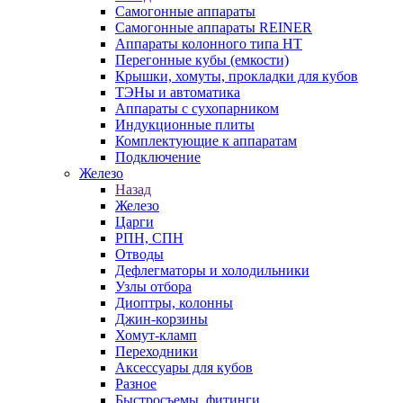
Самогонные аппараты
Самогонные аппараты REINER
Аппараты колонного типа НТ
Перегонные кубы (емкости)
Крышки, хомуты, прокладки для кубов
ТЭНы и автоматика
Аппараты с сухопарником
Индукционные плиты
Комплектующие к аппаратам
Подключение
Железо
Назад
Железо
Царги
РПН, СПН
Отводы
Дефлегматоры и холодильники
Узлы отбора
Диоптры, колонны
Джин-корзины
Хомут-кламп
Переходники
Аксессуары для кубов
Разное
Быстросъемы, фитинги