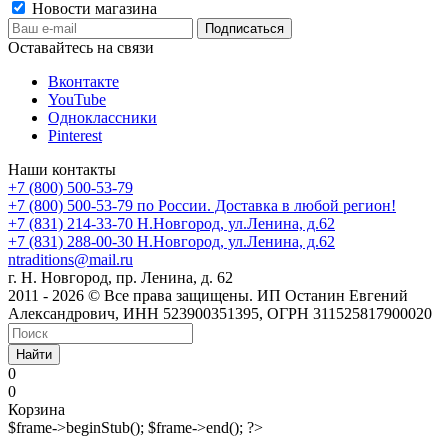
Новости магазина
Оставайтесь на связи
Вконтакте
YouTube
Одноклассники
Pinterest
Наши контакты
+7 (800) 500-53-79
+7 (800) 500-53-79
по России. Доставка в любой регион!
+7 (831) 214-33-70
Н.Новгород, ул.Ленина, д.62
+7 (831) 288-00-30
Н.Новгород, ул.Ленина, д.62
ntraditions@mail.ru
г. Н. Новгород, пр. Ленина, д. 62
2011 - 2026 © Все права защищены. ИП Останин Евгений
Александрович, ИНН 523900351395, ОГРН 311525817900020
Найти
0
0
Корзина
$frame->beginStub(); $frame->end(); ?>