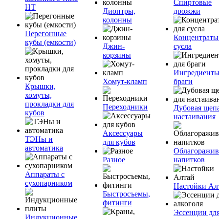
Спиртовые
НТ
Диоптры,
дрожжи
колонны
Перегонные
Концентраты
кубы (емкости)
Джин-
сусла
корзины
Ингредиенты
Хомут-кламп
браги
Крышки,
хомуты,
прокладки для
Переходники
Дубовая щепа
кубов
настаивания
Аксессуары
ТЭНы и
для кубов
автоматика
Облагоражив
Разное
напитков
Аппараты с
сухопарником
Настойки Ал
Быстросъемы,
фитинги
Эссенции дл
Индукционные