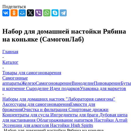
Поделиться
Набор для домашней настойки Рябина
на коньяке (СамогонЛаб)
Главная
-
Каталог
-
Товары для самогоноварения
Самогонные
аппараты
Железо
Самогоноварение
Виноделие
Пивоварение
Буты
и копчение
Сыроделие
Идеи подарков
Упаковка для маркетов
-
Наборы для домашних настоек "Лаборатория самогона"
Аксессуары для самогоноварения
Емкости для
брожения
Очистка и фильтрация
Спиртовые дрожжи
Концентраты для сусла
Ингредиенты для браги
Дубовая щепа
для настаивания
Облагораживание напитков
Настойки Алтай
Эссенции для алкоголя
Настойки High Spirits
-
Набор для домашней настойки Рябина на коньяке