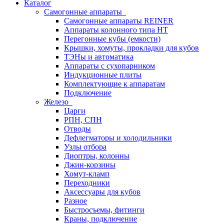
Каталог
Самогонные аппараты
Самогонные аппараты REINER
Аппараты колонного типа НТ
Перегонные кубы (емкости)
Крышки, хомуты, прокладки для кубов
ТЭНы и автоматика
Аппараты с сухопарником
Индукционные плиты
Комплектующие к аппаратам
Подключение
Железо
Царги
РПН, СПН
Отводы
Дефлегматоры и холодильники
Узлы отбора
Диоптры, колонны
Джин-корзины
Хомут-кламп
Переходники
Аксессуары для кубов
Разное
Быстросъемы, фитинги
Краны, подключение