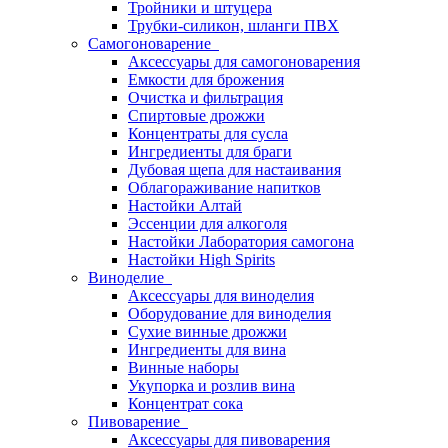
Тройники и штуцера
Трубки-силикон, шланги ПВХ
Самогоноварение
Аксессуары для самогоноварения
Емкости для брожения
Очистка и фильтрация
Спиртовые дрожжи
Концентраты для сусла
Ингредиенты для браги
Дубовая щепа для настаивания
Облагораживание напитков
Настойки Алтай
Эссенции для алкоголя
Настойки Лаборатория самогона
Настойки High Spirits
Виноделие
Аксессуары для виноделия
Оборудование для виноделия
Сухие винные дрожжи
Ингредиенты для вина
Винные наборы
Укупорка и розлив вина
Концентрат сока
Пивоварение
Аксессуары для пивоварения