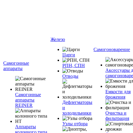
Железо
Самогоноварение
Царги
Самогонные
РПН, СПН
аппараты
Аксессуары 
самогоновар
Отводы
Емкости для
Самогонные
брожения
аппараты
Дефлегматоры
REINER
и
холодильники
Очистка и
фильтрация
Узлы отбора
Аппараты
колонного типа