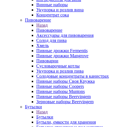
Винные наборы
Укупорка и розлив вина
Концентрат сока
Пивоварение
Назад
Пивоварение
Аксессуары для пивоварения
Солод для пива
Хмель
Пивные дрожжи Fermentis
Пивные дрожжи Mangrove
Пивоварни
Сусловарочные котлы
Укупорка и розлив пива
Солодовые концентраты в канистрах
Пивные наборы Своя Кружка
Пивные наборы Coopers
Пивные наборы Muntons
Пивные наборы Beervingem
Зерновые наборы Beervingem
Бутылки
Назад
Бутылки
Бутыли, емкости для хранения