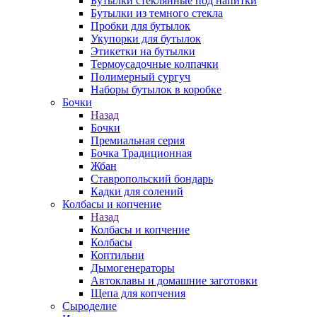
Бутылки стеклянные под напитки
Бутылки из темного стекла
Пробки для бутылок
Укупорки для бутылок
Этикетки на бутылки
Термоусадочные колпачки
Полимерный сургуч
Наборы бутылок в коробке
Бочки
Назад
Бочки
Премиальная серия
Бочка Традиционная
Жбан
Ставропольский бондарь
Кадки для солений
Колбасы и копчение
Назад
Колбасы и копчение
Колбасы
Коптильни
Дымогенераторы
Автоклавы и домашние заготовки
Щепа для копчения
Сыроделие