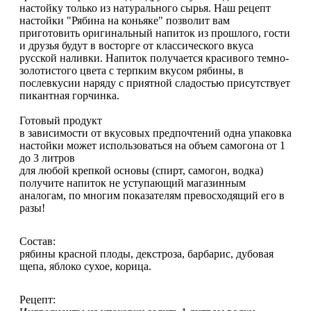
настойку только из натурального сырья. Наш рецепт
настойки "Рябина на коньяке" позволит вам
приготовить оригинальный напиток из прошлого, гости
и друзья будут в восторге от классического вкуса
русской наливки. Напиток получается красивого темно-
золотистого цвета с терпким вкусом рябины, в
послевкусии наряду с приятной сладостью присутствует
пикантная горчинка.
Готовый продукт
в зависимости от вкусовых предпочтений одна упаковка
настойки может использоваться на объем самогона от 1
до 3 литров
для любой крепкой основы (спирт, самогон, водка)
получите напиток не уступающий магазинным
аналогам, по многим показателям превосходящий его в
разы!
Состав:
рябины красной плоды, декстроза, барбарис, дубовая
щепа, яблоко сухое, корица.
Рецепт: