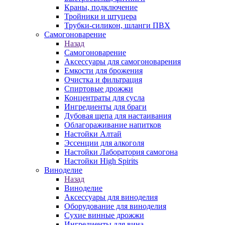
Краны, подключение
Тройники и штуцера
Трубки-силикон, шланги ПВХ
Самогоноварение
Назад
Самогоноварение
Аксессуары для самогоноварения
Емкости для брожения
Очистка и фильтрация
Спиртовые дрожжи
Концентраты для сусла
Ингредиенты для браги
Дубовая щепа для настаивания
Облагораживание напитков
Настойки Алтай
Эссенции для алкоголя
Настойки Лаборатория самогона
Настойки High Spirits
Виноделие
Назад
Виноделие
Аксессуары для виноделия
Оборудование для виноделия
Сухие винные дрожжи
Ингредиенты для вина