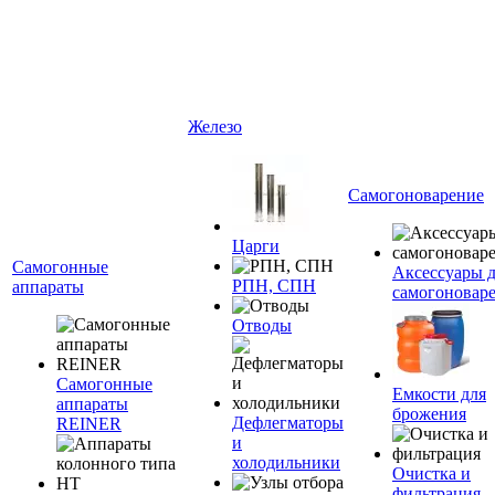
Железо
Самогоноварение
Царги
Самогонные
Аксессуары 
РПН, СПН
аппараты
самогоновар
Отводы
Самогонные
Емкости для
аппараты
брожения
Дефлегматоры
REINER
и
холодильники
Очистка и
фильтрация