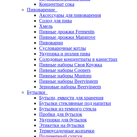
Концентрат сока
Пивоварение
Аксессуары для пивоварения
Солод для пива
Хмель
Пивные дрожжи Fermentis
Пивные дрожжи Mangrove
Пивоварни
Сусловарочные котлы
Укупорка и розлив пива
Солодовые концентраты в канистрах
Пивные наборы Своя Кружка
Пивные наборы Coopers
Пивные наборы Muntons
Пивные наборы Beervingem
Зерновые наборы Beervingem
Бутылки
Бутыли, емкости для хранения
Бутылки стеклянные под напитки
Бутылки из темного стекла
Пробки для бутылок
Укупорки для бутылок
Этикетки на бутылки
Термоусадочные колпачки
Полимерный сургуч