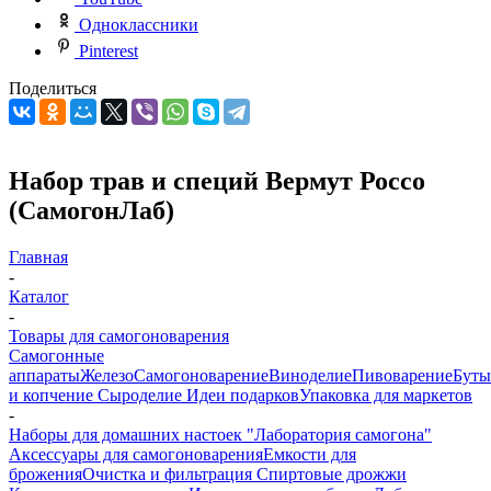
Одноклассники
Pinterest
Поделиться
Набор трав и специй Вермут Россо
(СамогонЛаб)
Главная
-
Каталог
-
Товары для самогоноварения
Самогонные
аппараты
Железо
Самогоноварение
Виноделие
Пивоварение
Буты
и копчение
Сыроделие
Идеи подарков
Упаковка для маркетов
-
Наборы для домашних настоек "Лаборатория самогона"
Аксессуары для самогоноварения
Емкости для
брожения
Очистка и фильтрация
Спиртовые дрожжи