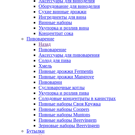
Аксессуары для виноделия
Оборудование для виноделия
Сухие винные дрожжи
Ингредиенты для вина
Винные наборы
Укупорка и розлив вина
Концентрат сока
Пивоварение
Назад
Пивоварение
Аксессуары для пивоварения
Солод для пива
Хмель
Пивные дрожжи Fermentis
Пивные дрожжи Mangrove
Пивоварни
Сусловарочные котлы
Укупорка и розлив пива
Солодовые концентраты в канистрах
Пивные наборы Своя Кружка
Пивные наборы Coopers
Пивные наборы Muntons
Пивные наборы Beervingem
Зерновые наборы Beervingem
Бутылки