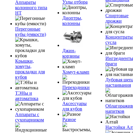
Узлы отбора
Аппараты
колонного типа
НТ
Спиртовые
Диоптры,
дрожжи
колонны
Перегонные
кубы (емкости)
Концентраты
сусла
Джин-
корзины
Ингредиенты
Крышки,
браги
хомуты,
прокладки для
Хомут-кламп
кубов
Дубовая щепа
настаивания
Переходники
ТЭНы и
автоматика
Аксессуары
Облагоражив
для кубов
напитков
Аппараты с
Разное
сухопарником
Настойки Ал