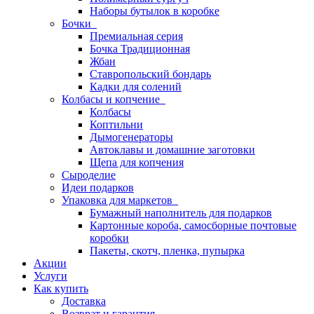
Наборы бутылок в коробке
Бочки
Премиальная серия
Бочка Традиционная
Жбан
Ставропольский бондарь
Кадки для солений
Колбасы и копчение
Колбасы
Коптильни
Дымогенераторы
Автоклавы и домашние заготовки
Щепа для копчения
Сыроделие
Идеи подарков
Упаковка для маркетов
Бумажный наполнитель для подарков
Картонные короба, самосборные почтовые
коробки
Пакеты, скотч, пленка, пупырка
Акции
Услуги
Как купить
Доставка
Возврат и гарантия