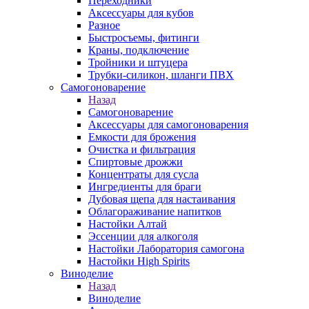
Переходники
Аксессуары для кубов
Разное
Быстросъемы, фитинги
Краны, подключение
Тройники и штуцера
Трубки-силикон, шланги ПВХ
Самогоноварение
Назад
Самогоноварение
Аксессуары для самогоноварения
Емкости для брожения
Очистка и фильтрация
Спиртовые дрожжи
Концентраты для сусла
Ингредиенты для браги
Дубовая щепа для настаивания
Облагораживание напитков
Настойки Алтай
Эссенции для алкоголя
Настойки Лаборатория самогона
Настойки High Spirits
Виноделие
Назад
Виноделие