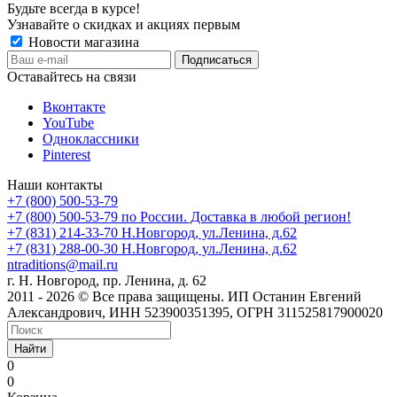
Будьте всегда в курсе!
Узнавайте о скидках и акциях первым
Новости магазина
Оставайтесь на связи
Вконтакте
YouTube
Одноклассники
Pinterest
Наши контакты
+7 (800) 500-53-79
+7 (800) 500-53-79
по России. Доставка в любой регион!
+7 (831) 214-33-70
Н.Новгород, ул.Ленина, д.62
+7 (831) 288-00-30
Н.Новгород, ул.Ленина, д.62
ntraditions@mail.ru
г. Н. Новгород, пр. Ленина, д. 62
2011 - 2026 © Все права защищены. ИП Останин Евгений
Александрович, ИНН 523900351395, ОГРН 311525817900020
Найти
0
0