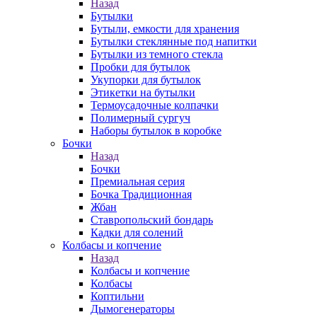
Назад
Бутылки
Бутыли, емкости для хранения
Бутылки стеклянные под напитки
Бутылки из темного стекла
Пробки для бутылок
Укупорки для бутылок
Этикетки на бутылки
Термоусадочные колпачки
Полимерный сургуч
Наборы бутылок в коробке
Бочки
Назад
Бочки
Премиальная серия
Бочка Традиционная
Жбан
Ставропольский бондарь
Кадки для солений
Колбасы и копчение
Назад
Колбасы и копчение
Колбасы
Коптильни
Дымогенераторы