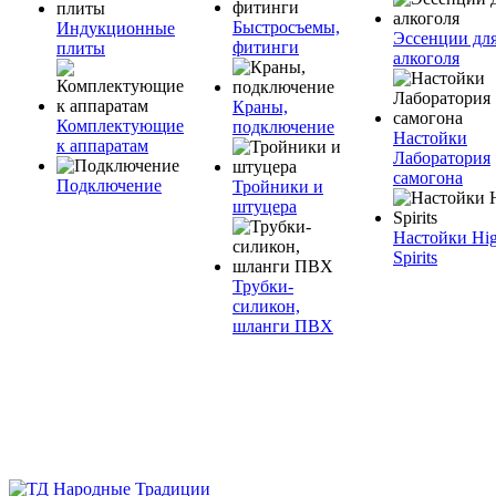
Быстросъемы,
Индукционные
Эссенции дл
фитинги
плиты
алкоголя
Краны,
Комплектующие
подключение
Настойки
к аппаратам
Лаборатория
самогона
Подключение
Тройники и
штуцера
Настойки Hi
Spirits
Трубки-
силикон,
шланги ПВХ