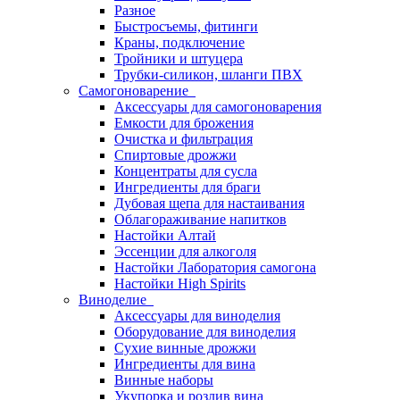
Разное
Быстросъемы, фитинги
Краны, подключение
Тройники и штуцера
Трубки-силикон, шланги ПВХ
Самогоноварение
Аксессуары для самогоноварения
Емкости для брожения
Очистка и фильтрация
Спиртовые дрожжи
Концентраты для сусла
Ингредиенты для браги
Дубовая щепа для настаивания
Облагораживание напитков
Настойки Алтай
Эссенции для алкоголя
Настойки Лаборатория самогона
Настойки High Spirits
Виноделие
Аксессуары для виноделия
Оборудование для виноделия
Сухие винные дрожжи
Ингредиенты для вина
Винные наборы
Укупорка и розлив вина