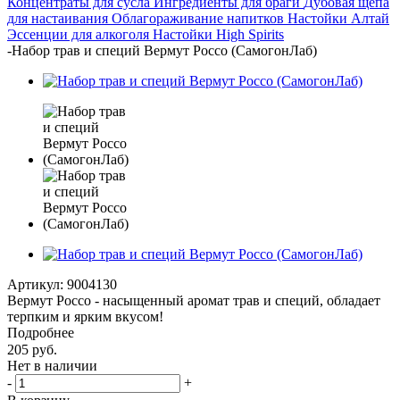
Концентраты для сусла
Ингредиенты для браги
Дубовая щепа
для настаивания
Облагораживание напитков
Настойки Алтай
Эссенции для алкоголя
Настойки High Spirits
-
Набор трав и специй Вермут Россо (СамогонЛаб)
Артикул:
9004130
Вермут Россо - насыщенный аромат трав и специй, обладает
терпким и ярким вкусом!
Подробнее
205
руб.
Нет в наличии
-
+