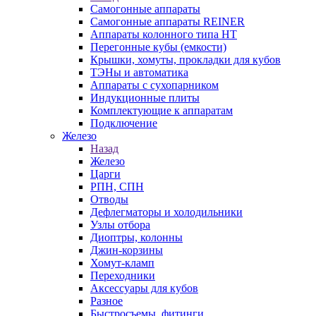
Самогонные аппараты
Самогонные аппараты REINER
Аппараты колонного типа НТ
Перегонные кубы (емкости)
Крышки, хомуты, прокладки для кубов
ТЭНы и автоматика
Аппараты с сухопарником
Индукционные плиты
Комплектующие к аппаратам
Подключение
Железо
Назад
Железо
Царги
РПН, СПН
Отводы
Дефлегматоры и холодильники
Узлы отбора
Диоптры, колонны
Джин-корзины
Хомут-кламп
Переходники
Аксессуары для кубов
Разное
Быстросъемы, фитинги