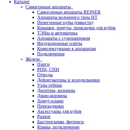
Каталог
Самогонные аппараты
Самогонные аппараты REINER
Аппараты колонного типа НТ
Перегонные кубы (емкости)
Крышки, хомуты, прокладки для кубов
ТЭНы и автоматика
Аппараты с сухопарником
Индукционные плиты
Комплектующие к аппаратам
Подключение
Железо
Царги
РПН, СПН
Отводы
Дефлегматоры и холодильники
Узлы отбора
Диоптры, колонны
Джин-корзины
Хомут-кламп
Переходники
Аксессуары для кубов
Разное
Быстросъемы, фитинги
Краны, подключение