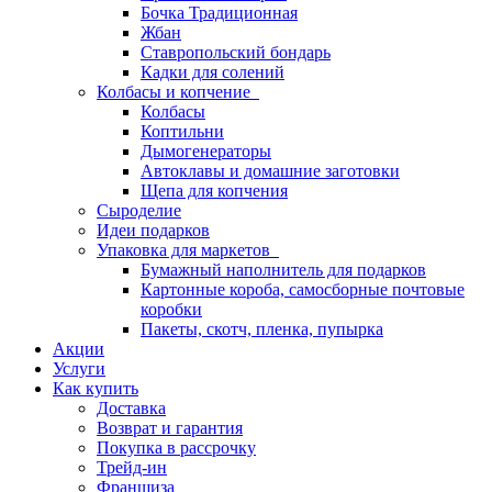
Бочка Традиционная
Жбан
Ставропольский бондарь
Кадки для солений
Колбасы и копчение
Колбасы
Коптильни
Дымогенераторы
Автоклавы и домашние заготовки
Щепа для копчения
Сыроделие
Идеи подарков
Упаковка для маркетов
Бумажный наполнитель для подарков
Картонные короба, самосборные почтовые
коробки
Пакеты, скотч, пленка, пупырка
Акции
Услуги
Как купить
Доставка
Возврат и гарантия
Покупка в рассрочку
Трейд-ин
Франшиза