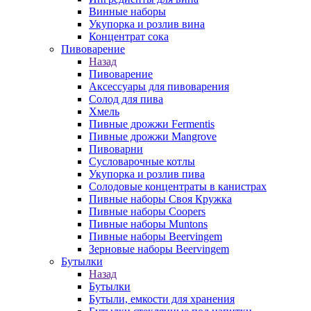
Винные наборы
Укупорка и розлив вина
Концентрат сока
Пивоварение
Назад
Пивоварение
Аксессуары для пивоварения
Солод для пива
Хмель
Пивные дрожжи Fermentis
Пивные дрожжи Mangrove
Пивоварни
Сусловарочные котлы
Укупорка и розлив пива
Солодовые концентраты в канистрах
Пивные наборы Своя Кружка
Пивные наборы Coopers
Пивные наборы Muntons
Пивные наборы Beervingem
Зерновые наборы Beervingem
Бутылки
Назад
Бутылки
Бутыли, емкости для хранения