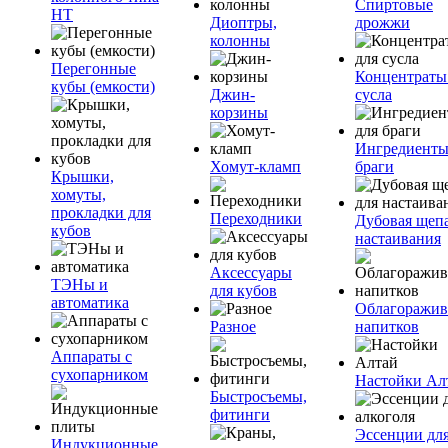
Спиртовые
НТ
Диоптры,
дрожжи
колонны
Перегонные
Концентраты
кубы (емкости)
Джин-
сусла
корзины
Ингредиенты
Хомут-кламп
браги
Крышки,
хомуты,
прокладки для
Переходники
Дубовая щепа
кубов
настаивания
Аксессуары
ТЭНы и
для кубов
автоматика
Облагоражив
Разное
напитков
Аппараты с
сухопарником
Настойки Ал
Быстросъемы,
фитинги
Эссенции дл
Индукционные