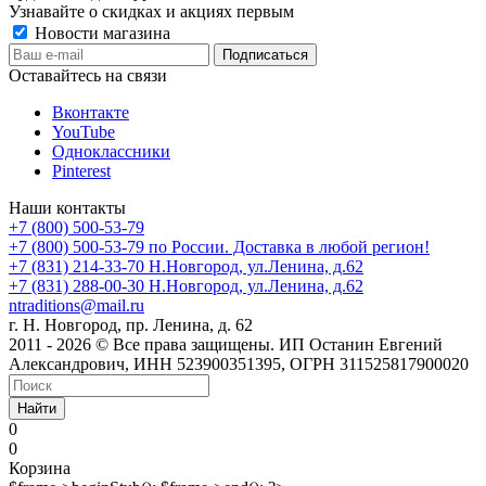
Узнавайте о скидках и акциях первым
Новости магазина
Оставайтесь на связи
Вконтакте
YouTube
Одноклассники
Pinterest
Наши контакты
+7 (800) 500-53-79
+7 (800) 500-53-79
по России. Доставка в любой регион!
+7 (831) 214-33-70
Н.Новгород, ул.Ленина, д.62
+7 (831) 288-00-30
Н.Новгород, ул.Ленина, д.62
ntraditions@mail.ru
г. Н. Новгород, пр. Ленина, д. 62
2011 - 2026 © Все права защищены. ИП Останин Евгений
Александрович, ИНН 523900351395, ОГРН 311525817900020
Найти
0
0
Корзина