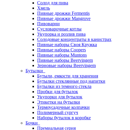
Солод для пива
Хмель
Пивные дрожжи Fermentis
Пивные дрожжи Mangrove
Пивоварни
Сусловарочные котлы
Укупорка и розлив пива
Солодовые концентраты в канистрах
Пивные наборы Своя Кружка
Пивные наборы Coopers
Пивные наборы Muntons
Пивные наборы Beervingem
Зерновые наборы Beervingem
Бутылки
Бутыли, емкости для хранения
Бутылки стеклянные под напитки
Бутылки из темного стекла
Пробки для бутылок
Укупорки для бутылок
Этикетки на бутылки
Термоусадочные колпачки
Полимерный сургуч
Наборы бутылок в коробке
Бочки
Премиальная серия