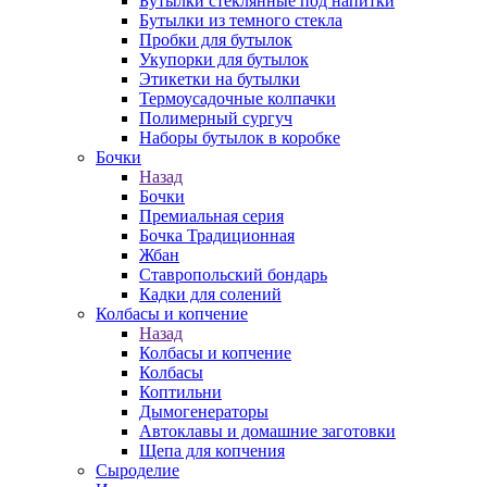
Бутылки стеклянные под напитки
Бутылки из темного стекла
Пробки для бутылок
Укупорки для бутылок
Этикетки на бутылки
Термоусадочные колпачки
Полимерный сургуч
Наборы бутылок в коробке
Бочки
Назад
Бочки
Премиальная серия
Бочка Традиционная
Жбан
Ставропольский бондарь
Кадки для солений
Колбасы и копчение
Назад
Колбасы и копчение
Колбасы
Коптильни
Дымогенераторы
Автоклавы и домашние заготовки
Щепа для копчения
Сыроделие