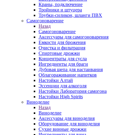
Краны, подключение
Тройники и штуцера
Трубки-силикон, шланги ПВХ
Самогоноварение
Назад
Самогоноварение
Аксессуары для самогоноварения
Емкости для брожения
Очистка и фильтрация
Спиртовые дрожжи
Концентраты для сусла
Ингредиенты для браги
Дубовая щепа для настаивания
Облагораживание напитков
Настойки Алтай
Эссенции для алкоголя
Настойки Лаборатория самогона
Настойки High Spirits
Виноделие
Назад
Виноделие
Аксессуары для виноделия
Оборудование для виноделия
Сухие винные дрожжи
Ингредиенты для вина