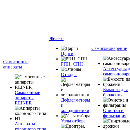
Железо
Самогоноварение
Царги
Самогонные
РПН, СПН
аппараты
Аксессуары 
самогоновар
Отводы
Емкости для
Самогонные
брожения
аппараты
Дефлегматоры
REINER
и
холодильники
Очистка и
фильтрация
Узлы отбора
Аппараты
колонного типа