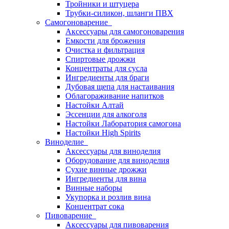
Тройники и штуцера
Трубки-силикон, шланги ПВХ
Самогоноварение
Аксессуары для самогоноварения
Емкости для брожения
Очистка и фильтрация
Спиртовые дрожжи
Концентраты для сусла
Ингредиенты для браги
Дубовая щепа для настаивания
Облагораживание напитков
Настойки Алтай
Эссенции для алкоголя
Настойки Лаборатория самогона
Настойки High Spirits
Виноделие
Аксессуары для виноделия
Оборудование для виноделия
Сухие винные дрожжи
Ингредиенты для вина
Винные наборы
Укупорка и розлив вина
Концентрат сока
Пивоварение
Аксессуары для пивоварения