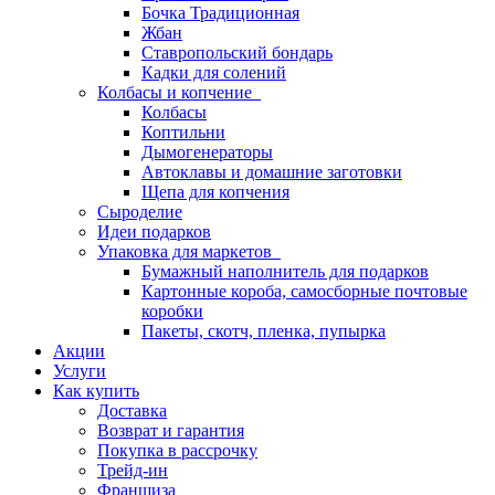
Бочка Традиционная
Жбан
Ставропольский бондарь
Кадки для солений
Колбасы и копчение
Колбасы
Коптильни
Дымогенераторы
Автоклавы и домашние заготовки
Щепа для копчения
Сыроделие
Идеи подарков
Упаковка для маркетов
Бумажный наполнитель для подарков
Картонные короба, самосборные почтовые
коробки
Пакеты, скотч, пленка, пупырка
Акции
Услуги
Как купить
Доставка
Возврат и гарантия
Покупка в рассрочку
Трейд-ин
Франшиза