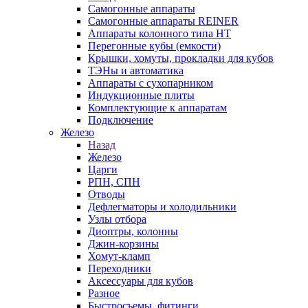
Самогонные аппараты
Самогонные аппараты REINER
Аппараты колонного типа НТ
Перегонные кубы (емкости)
Крышки, хомуты, прокладки для кубов
ТЭНы и автоматика
Аппараты с сухопарником
Индукционные плиты
Комплектующие к аппаратам
Подключение
Железо
Назад
Железо
Царги
РПН, СПН
Отводы
Дефлегматоры и холодильники
Узлы отбора
Диоптры, колонны
Джин-корзины
Хомут-кламп
Переходники
Аксессуары для кубов
Разное
Быстросъемы, фитинги