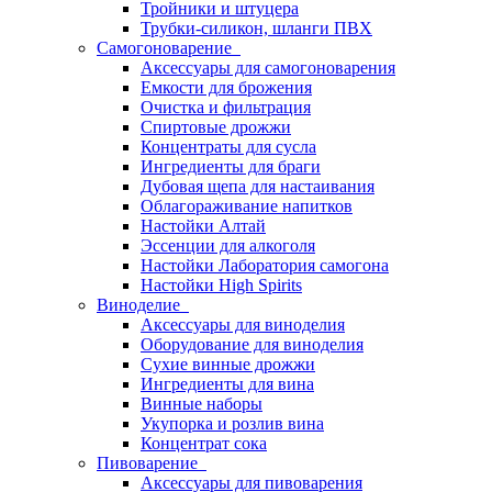
Тройники и штуцера
Трубки-силикон, шланги ПВХ
Самогоноварение
Аксессуары для самогоноварения
Емкости для брожения
Очистка и фильтрация
Спиртовые дрожжи
Концентраты для сусла
Ингредиенты для браги
Дубовая щепа для настаивания
Облагораживание напитков
Настойки Алтай
Эссенции для алкоголя
Настойки Лаборатория самогона
Настойки High Spirits
Виноделие
Аксессуары для виноделия
Оборудование для виноделия
Сухие винные дрожжи
Ингредиенты для вина
Винные наборы
Укупорка и розлив вина
Концентрат сока
Пивоварение
Аксессуары для пивоварения