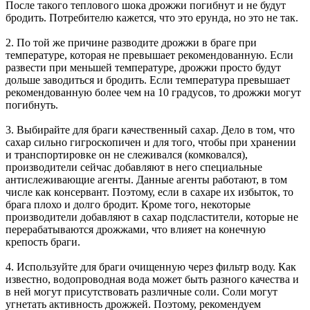
После такого теплового шока дрожжи погибнут и не будут
бродить. Потребителю кажется, что это ерунда, но это не так.
2. По той же причине разводите дрожжи в браге при
температуре, которая не превышает рекомендованную. Если
развести при меньшей температуре, дрожжи просто будут
дольше заводиться и бродить. Если температура превышает
рекомендованную более чем на 10 градусов, то дрожжи могут
погибнуть.
3. Выбирайте для браги качественный сахар. Дело в том, что
сахар сильно гигроскопичен и для того, чтобы при хранении
и транспортировке он не слеживался (комковался),
производители сейчас добавляют в него специальные
антислеживающие агенты. Данные агенты работают, в том
числе как консервант. Поэтому, если в сахаре их избыток, то
брага плохо и долго бродит. Кроме того, некоторые
производители добавляют в сахар подсластители, которые не
перерабатываются дрожжами, что влияет на конечную
крепость браги.
4. Используйте для браги очищенную через фильтр воду. Как
известно, водопроводная вода может быть разного качества и
в ней могут присутствовать различные соли. Соли могут
угнетать активность дрожжей. Поэтому, рекомендуем