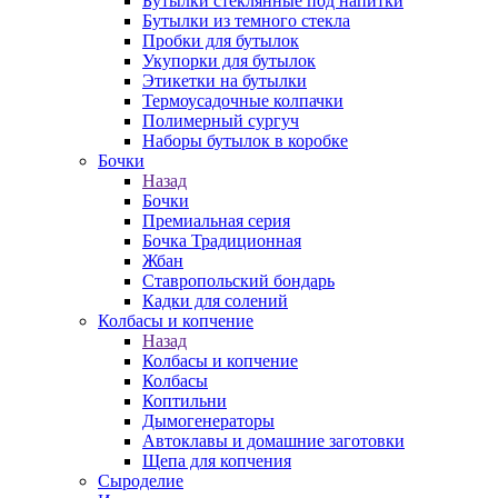
Бутылки стеклянные под напитки
Бутылки из темного стекла
Пробки для бутылок
Укупорки для бутылок
Этикетки на бутылки
Термоусадочные колпачки
Полимерный сургуч
Наборы бутылок в коробке
Бочки
Назад
Бочки
Премиальная серия
Бочка Традиционная
Жбан
Ставропольский бондарь
Кадки для солений
Колбасы и копчение
Назад
Колбасы и копчение
Колбасы
Коптильни
Дымогенераторы
Автоклавы и домашние заготовки
Щепа для копчения
Сыроделие