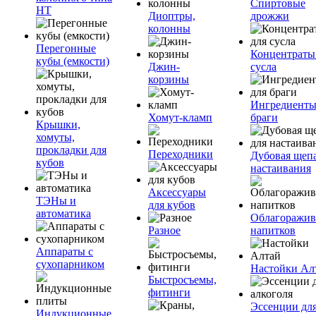
Спиртовые
НТ
Диоптры,
дрожжи
колонны
Перегонные
Концентраты
кубы (емкости)
Джин-
сусла
корзины
Ингредиенты
Хомут-кламп
браги
Крышки,
хомуты,
прокладки для
Переходники
Дубовая щепа
кубов
настаивания
Аксессуары
ТЭНы и
для кубов
автоматика
Облагоражив
Разное
напитков
Аппараты с
сухопарником
Настойки Ал
Быстросъемы,
фитинги
Эссенции дл
Индукционные