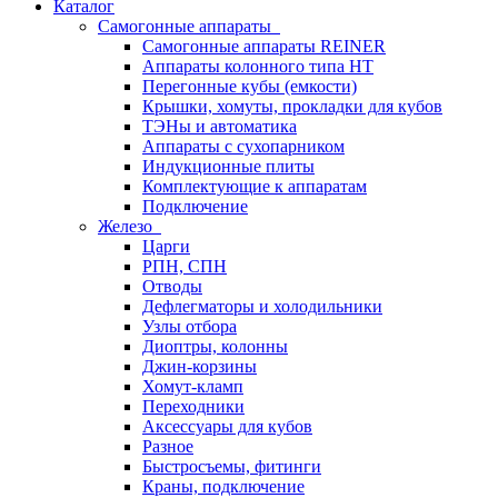
Каталог
Самогонные аппараты
Самогонные аппараты REINER
Аппараты колонного типа НТ
Перегонные кубы (емкости)
Крышки, хомуты, прокладки для кубов
ТЭНы и автоматика
Аппараты с сухопарником
Индукционные плиты
Комплектующие к аппаратам
Подключение
Железо
Царги
РПН, СПН
Отводы
Дефлегматоры и холодильники
Узлы отбора
Диоптры, колонны
Джин-корзины
Хомут-кламп
Переходники
Аксессуары для кубов
Разное
Быстросъемы, фитинги
Краны, подключение