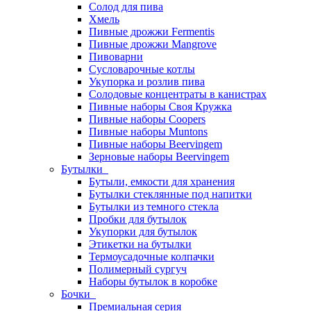
Солод для пива
Хмель
Пивные дрожжи Fermentis
Пивные дрожжи Mangrove
Пивоварни
Сусловарочные котлы
Укупорка и розлив пива
Солодовые концентраты в канистрах
Пивные наборы Своя Кружка
Пивные наборы Coopers
Пивные наборы Muntons
Пивные наборы Beervingem
Зерновые наборы Beervingem
Бутылки
Бутыли, емкости для хранения
Бутылки стеклянные под напитки
Бутылки из темного стекла
Пробки для бутылок
Укупорки для бутылок
Этикетки на бутылки
Термоусадочные колпачки
Полимерный сургуч
Наборы бутылок в коробке
Бочки
Премиальная серия