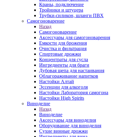
Краны, подключение
Тройники и штуцера
Трубки-силикон, шланги ПВХ
Самогоноварение
Назад
Самогоноварение
Аксессуары для самогоноварения
Емкости для брожения
Очистка и фильтрация
Спиртовые дрожжи
Концентраты для сусла
Ингредиенты для браги
Дубовая щепа для настаивания
Облагораживание напитков
Настойки Алтай
Эссенции для алкоголя
Настойки Лаборатория самогона
Настойки High Spirits
Виноделие
Назад
Виноделие
Аксессуары для виноделия
Оборудование для виноделия
Сухие винные дрожжи
Ингредиенты для вина