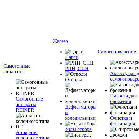
Железо
Самогоноварение
Царги
Самогонные
РПН, СПН
аппараты
Аксессуары 
самогоновар
Отводы
Емкости для
Самогонные
брожения
аппараты
Дефлегматоры
REINER
и
холодильники
Очистка и
фильтрация
Узлы отбора
Аппараты
колонного типа