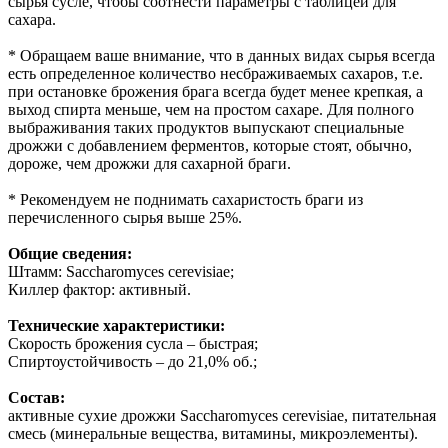
сырья сусле, чтобы соотнести параметры с таблицей для
сахара.
* Обращаем ваше внимание, что в данных видах сырья всегда
есть определенное количество несбраживаемых сахаров, т.е.
при остановке брожения брага всегда будет менее крепкая, а
выход спирта меньше, чем на простом сахаре. Для полного
выбраживания таких продуктов выпускают специальные
дрожжи с добавлением ферментов, которые стоят, обычно,
дороже, чем дрожжи для сахарной браги.
* Рекомендуем не поднимать сахаристость браги из
перечисленного сырья выше 25%.
Общие сведения:
Штамм: Saccharomyces cerevisiae;
Киллер фактор: активный.
Технические характеристики:
Скорость брожения сусла – быстрая;
Спиртоустойчивость – до 21,0% об.;
Состав:
активные сухие дрожжи Saccharomyces cerevisiae, питательная
смесь (минеральные вещества, витамины, микроэлементы).