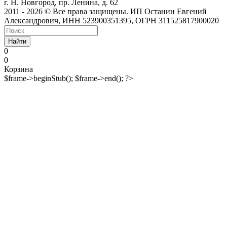
г. Н. Новгород, пр. Ленина, д. 62
2011 - 2026 © Все права защищены. ИП Останин Евгений
Александрович, ИНН 523900351395, ОГРН 311525817900020
Найти
0
0
Корзина
$frame->beginStub(); $frame->end(); ?>