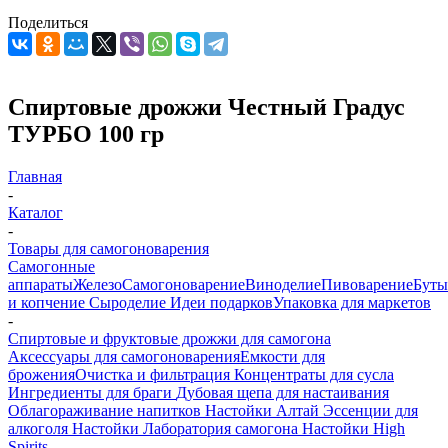
Поделиться
Спиртовые дрожжи Честный Градус
ТУРБО 100 гр
Главная
-
Каталог
-
Товары для самогоноварения
Самогонные
аппараты
Железо
Самогоноварение
Виноделие
Пивоварение
Буты
и копчение
Сыроделие
Идеи подарков
Упаковка для маркетов
-
Спиртовые и фруктовые дрожжи для самогона
Аксессуары для самогоноварения
Емкости для
брожения
Очистка и фильтрация
Концентраты для сусла
Ингредиенты для браги
Дубовая щепа для настаивания
Облагораживание напитков
Настойки Алтай
Эссенции для
алкоголя
Настойки Лаборатория самогона
Настойки High
Spirits