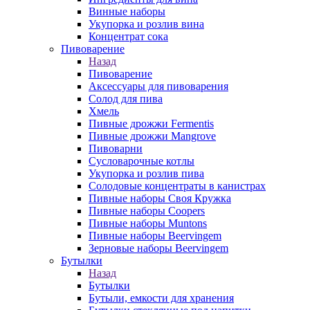
Винные наборы
Укупорка и розлив вина
Концентрат сока
Пивоварение
Назад
Пивоварение
Аксессуары для пивоварения
Солод для пива
Хмель
Пивные дрожжи Fermentis
Пивные дрожжи Mangrove
Пивоварни
Сусловарочные котлы
Укупорка и розлив пива
Солодовые концентраты в канистрах
Пивные наборы Своя Кружка
Пивные наборы Coopers
Пивные наборы Muntons
Пивные наборы Beervingem
Зерновые наборы Beervingem
Бутылки
Назад
Бутылки
Бутыли, емкости для хранения