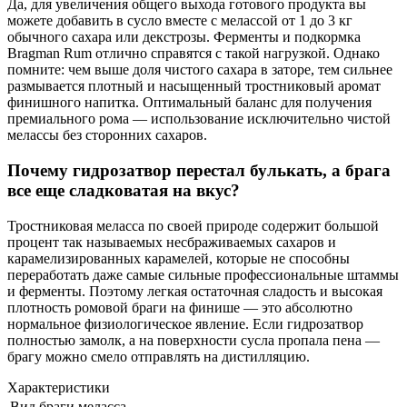
Да, для увеличения общего выхода готового продукта вы
можете добавить в сусло вместе с мелассой от 1 до 3 кг
обычного сахара или декстрозы. Ферменты и подкормка
Bragman Rum отлично справятся с такой нагрузкой. Однако
помните: чем выше доля чистого сахара в заторе, тем сильнее
размывается плотный и насыщенный тростниковый аромат
финишного напитка. Оптимальный баланс для получения
премиального рома — использование исключительно чистой
мелассы без сторонних сахаров.
Почему гидрозатвор перестал булькать, а брага
все еще сладковатая на вкус?
Тростниковая меласса по своей природе содержит большой
процент так называемых несбраживаемых сахаров и
карамелизированных карамелей, которые не способны
переработать даже самые сильные профессиональные штаммы
и ферменты. Поэтому легкая остаточная сладость и высокая
плотность ромовой браги на финише — это абсолютно
нормальное физиологическое явление. Если гидрозатвор
полностью замолк, а на поверхности сусла пропала пена —
брагу можно смело отправлять на дистилляцию.
Характеристики
Вид браги
меласса