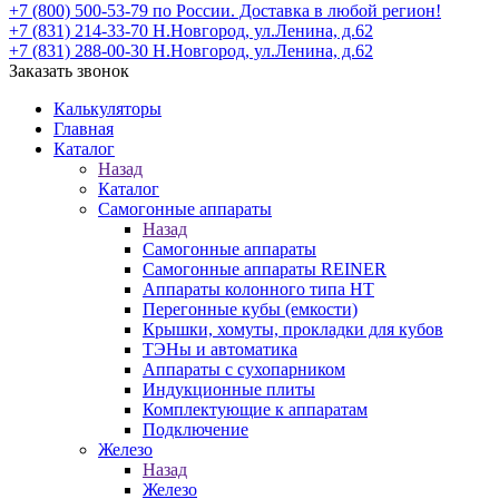
+7 (800) 500-53-79
по России. Доставка в любой регион!
+7 (831) 214-33-70
Н.Новгород, ул.Ленина, д.62
+7 (831) 288-00-30
Н.Новгород, ул.Ленина, д.62
Заказать звонок
Калькуляторы
Главная
Каталог
Назад
Каталог
Самогонные аппараты
Назад
Самогонные аппараты
Самогонные аппараты REINER
Аппараты колонного типа НТ
Перегонные кубы (емкости)
Крышки, хомуты, прокладки для кубов
ТЭНы и автоматика
Аппараты с сухопарником
Индукционные плиты
Комплектующие к аппаратам
Подключение
Железо
Назад
Железо