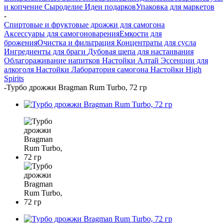
и копчение
Сыроделие
Идеи подарков
Упаковка для маркетов
-
Спиртовые и фруктовые дрожжи для самогона
Аксессуары для самогоноварения
Емкости для
брожения
Очистка и фильтрация
Концентраты для сусла
Ингредиенты для браги
Дубовая щепа для настаивания
Облагораживание напитков
Настойки Алтай
Эссенции для
алкоголя
Настойки Лаборатория самогона
Настойки High
Spirits
-
Турбо дрожжи Bragman Rum Turbo, 72 гр