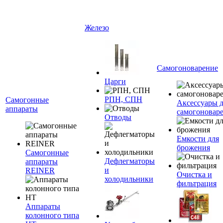
Железо
Самогоноварение
Царги
РПН, СПН
Самогонные
Аксессуары 
аппараты
самогоновар
Отводы
Емкости для
брожения
Самогонные
Дефлегматоры
аппараты
и
REINER
Очистка и
холодильники
фильтрация
Аппараты
колонного типа