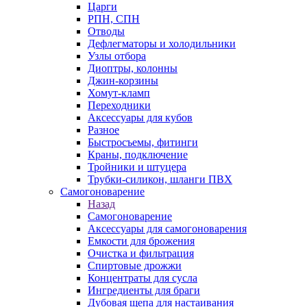
Царги
РПН, СПН
Отводы
Дефлегматоры и холодильники
Узлы отбора
Диоптры, колонны
Джин-корзины
Хомут-кламп
Переходники
Аксессуары для кубов
Разное
Быстросъемы, фитинги
Краны, подключение
Тройники и штуцера
Трубки-силикон, шланги ПВХ
Самогоноварение
Назад
Самогоноварение
Аксессуары для самогоноварения
Емкости для брожения
Очистка и фильтрация
Спиртовые дрожжи
Концентраты для сусла
Ингредиенты для браги
Дубовая щепа для настаивания