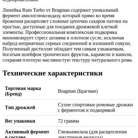
Линейка Rum Turbo от Bragman содержит уникальный
фермент амилоглюкозидазу, который прямо во время
брожения расщепляет сложные цепочки сахаров патоки на
простые, доступные для поедания дрожжевой клеткой
элементы. Профессиональная комплексная подкормка
минимизирует стресс штамма в плотном сусле, исключая
наброд неприятных серных соединений и излишней сивухи.
Полученный дистиллят обладает тем самым узнаваемым,
богатым шлейфом тропических фруктов, карамели и ванили,
сохраняя плотную маслянистую текстуру натурального рома.
Технические характеристики
Торговая марка
Bragman (Брагман)
(Бренд)
Сухие спиртовые ромовые дрожжи
Тип дрожжей
с ферментом и подкормкой
Вес упаковки
72 грамма
Активный фермент
Глюкоамилаза (для расщепления
в составе
декстринов мелассы)