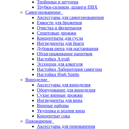
Тройники и штуцера
Трубки-силикон, шланги ПВХ
Самогоноварение
Аксессуары для самогоноварения
Емкости для брожения
Очистка и фильтрация
Спиртовые дрожжи
Концентраты для сусла
Ингредиенты для браги
Дубовая щепа для настаивания
Облагораживание напитков
Настойки Алтай
Эссенции для алкоголя
Настойки Лаборатория самогона
Настойки High Spirits
Виноделие
Аксессуары для виноделия
Оборудование для виноделия
Сухие винные дрожжи
Ингредиенты для вина
Винные наборы
Укупорка и розлив вина
Концентрат сока
Пивоварение
Аксессуары для пивоварения