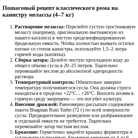
Пошаговый рецепт классического рома на
канистру мелассы (4–7 кг)
Растворение мелассы:
Перелейте густую тростниковую
мелассу (например, оригинальную вьетнамскую из
нашего каталога) в чистую продезинфицированную
бродильную емкость. Чтобы полностью вымыть остатки
патоки со стенок канистры, используйте 1,5–2 литра
горячей воды (кипятка).
Сборка затора:
Долейте чистую прохладную воду до
общего объема сусла в 20–25 литров. Тщательно
перемешайте веслом до абсолютной однородности
раствора.
Температурный контроль:
Обязательно замерьте
температуру получившегося сусла. Она должна строго
находиться в пределах +22°C... +26°C. Вносить штамм в
горячую среду запрещено — это погубит культуру.
Внесение дрожжей:
Равномерно рассыпьте содержимое
пакета Bragman Rum Turbo (72 г) по всей поверхности
сусла. Предварительное разведение или разбраживание
в отдельной емкости не требуется. Тщательно
перемешайте затор чистым веслом.
Брожение:
Герметично закройте крышку ферментера и
установите гидрозатвор. Брожение занимает от 4 до 6