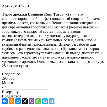
Артикул:
0260611
Турбо дрожжи Bragman Rum Turbo, 72 г
— это
специализированный профессиональный спиртовой штамм
премиум-класса, созданный в Великобритании специально
для сбраживания тростниковой мелассы (черной патоки) и
тростникового сахара. В состав продукта входит
высокотолерантная к спирту чистая культура дрожжей,
комплекс незаменимых питательных солей, витаминов и
активный фермент глюкоамилаза. Штамм разработан для
глубокого расщепления сложных несбраживаемых сахаров
мелассы, что гарантирует максимальный выход дистиллята и
идеальное раскрытие аутентичного карамельно-пряного
«ромового» аромата. Одна пачка рассчитана на подготовку до
25 литров сусла.
Подробнее
290
руб.
Много
-
+
В корзину
Поделиться