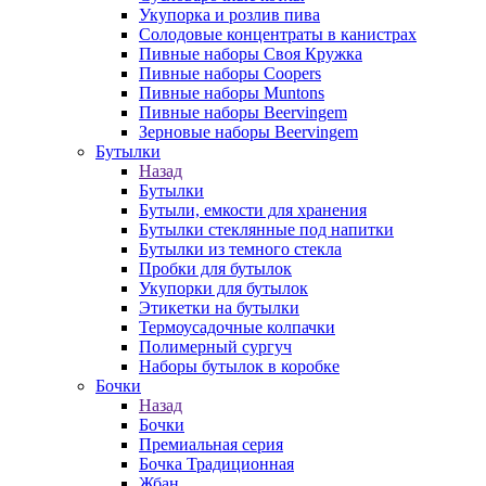
Укупорка и розлив пива
Солодовые концентраты в канистрах
Пивные наборы Своя Кружка
Пивные наборы Coopers
Пивные наборы Muntons
Пивные наборы Beervingem
Зерновые наборы Beervingem
Бутылки
Назад
Бутылки
Бутыли, емкости для хранения
Бутылки стеклянные под напитки
Бутылки из темного стекла
Пробки для бутылок
Укупорки для бутылок
Этикетки на бутылки
Термоусадочные колпачки
Полимерный сургуч
Наборы бутылок в коробке
Бочки
Назад
Бочки
Премиальная серия
Бочка Традиционная
Жбан