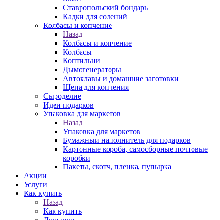
Ставропольский бондарь
Кадки для солений
Колбасы и копчение
Назад
Колбасы и копчение
Колбасы
Коптильни
Дымогенераторы
Автоклавы и домашние заготовки
Щепа для копчения
Сыроделие
Идеи подарков
Упаковка для маркетов
Назад
Упаковка для маркетов
Бумажный наполнитель для подарков
Картонные короба, самосборные почтовые
коробки
Пакеты, скотч, пленка, пупырка
Акции
Услуги
Как купить
Назад
Как купить
Доставка