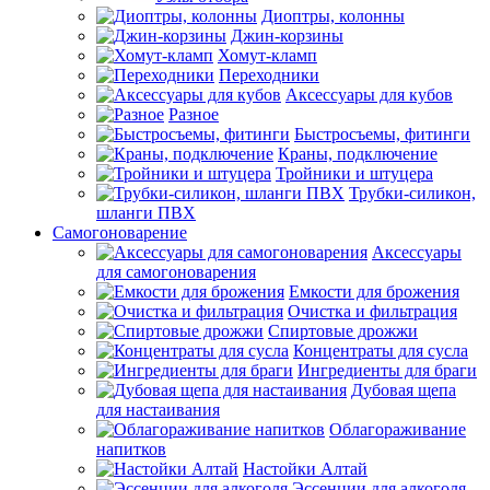
Диоптры, колонны
Джин-корзины
Хомут-кламп
Переходники
Аксессуары для кубов
Разное
Быстросъемы, фитинги
Краны, подключение
Тройники и штуцера
Трубки-силикон,
шланги ПВХ
Самогоноварение
Аксессуары
для самогоноварения
Емкости для брожения
Очистка и фильтрация
Спиртовые дрожжи
Концентраты для сусла
Ингредиенты для браги
Дубовая щепа
для настаивания
Облагораживание
напитков
Настойки Алтай
Эссенции для алкоголя