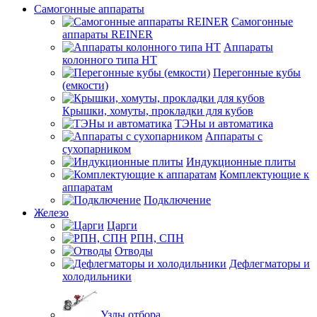
Самогонные аппараты
Самогонные
аппараты REINER
Аппараты
колонного типа НТ
Перегонные кубы
(емкости)
Крышки, хомуты, прокладки для кубов
ТЭНы и автоматика
Аппараты с
сухопарником
Индукционные плиты
Комплектующие к
аппаратам
Подключение
Железо
Царги
РПН, СПН
Отводы
Дефлегматоры и
холодильники
Узлы отбора