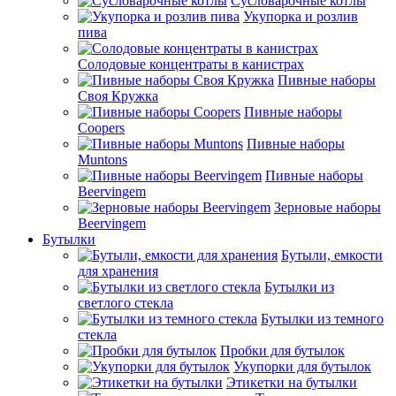
Сусловарочные котлы
Укупорка и розлив
пива
Солодовые концентраты в канистрах
Пивные наборы
Своя Кружка
Пивные наборы
Coopers
Пивные наборы
Muntons
Пивные наборы
Beervingem
Зерновые наборы
Beervingem
Бутылки
Бутыли, емкости
для хранения
Бутылки из
светлого стекла
Бутылки из темного
стекла
Пробки для бутылок
Укупорки для бутылок
Этикетки на бутылки