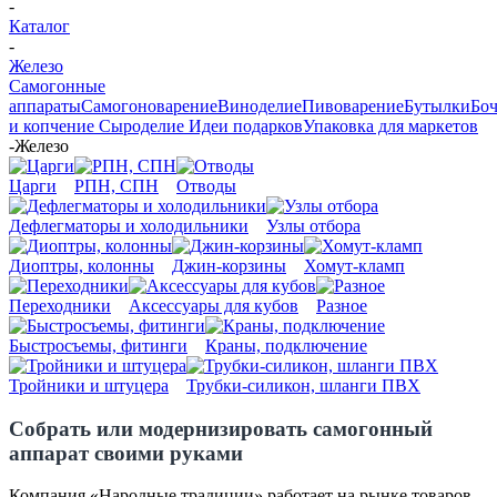
-
Каталог
-
Железо
Самогонные
аппараты
Самогоноварение
Виноделие
Пивоварение
Бутылки
Бо
и копчение
Сыроделие
Идеи подарков
Упаковка для маркетов
-
Железо
Царги
РПН, СПН
Отводы
Дефлегматоры и холодильники
Узлы отбора
Диоптры, колонны
Джин-корзины
Хомут-кламп
Переходники
Аксессуары для кубов
Разное
Быстросъемы, фитинги
Краны, подключение
Тройники и штуцера
Трубки-силикон, шланги ПВХ
Собрать или модернизировать самогонный
аппарат своими руками
Компания «Народные традиции» работает на рынке товаров