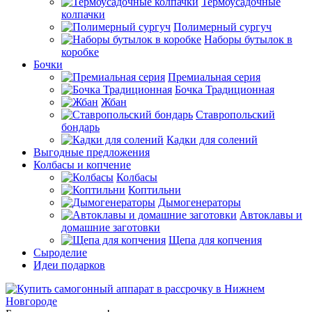
Термоусадочные
колпачки
Полимерный сургуч
Наборы бутылок в
коробке
Бочки
Премиальная серия
Бочка Традиционная
Жбан
Ставропольский
бондарь
Кадки для солений
Выгодные предложения
Колбасы и копчение
Колбасы
Коптильни
Дымогенераторы
Автоклавы и
домашние заготовки
Щепа для копчения
Сыроделие
Идеи подарков