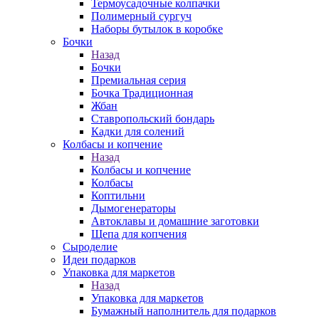
Термоусадочные колпачки
Полимерный сургуч
Наборы бутылок в коробке
Бочки
Назад
Бочки
Премиальная серия
Бочка Традиционная
Жбан
Ставропольский бондарь
Кадки для солений
Колбасы и копчение
Назад
Колбасы и копчение
Колбасы
Коптильни
Дымогенераторы
Автоклавы и домашние заготовки
Щепа для копчения
Сыроделие
Идеи подарков
Упаковка для маркетов
Назад
Упаковка для маркетов
Бумажный наполнитель для подарков