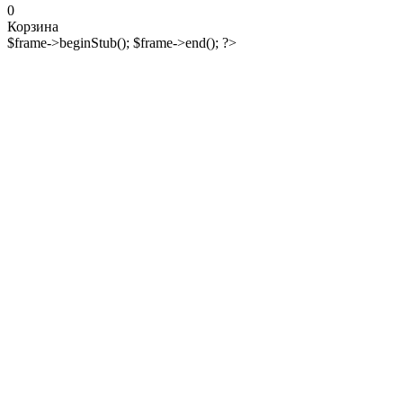
0
Корзина
$frame->beginStub(); $frame->end(); ?>