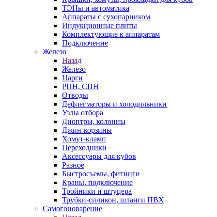
ТЭНы и автоматика
Аппараты с сухопарником
Индукционные плиты
Комплектующие к аппаратам
Подключение
Железо
Назад
Железо
Царги
РПН, СПН
Отводы
Дефлегматоры и холодильники
Узлы отбора
Диоптры, колонны
Джин-корзины
Хомут-кламп
Переходники
Аксессуары для кубов
Разное
Быстросъемы, фитинги
Краны, подключение
Тройники и штуцера
Трубки-силикон, шланги ПВХ
Самогоноварение