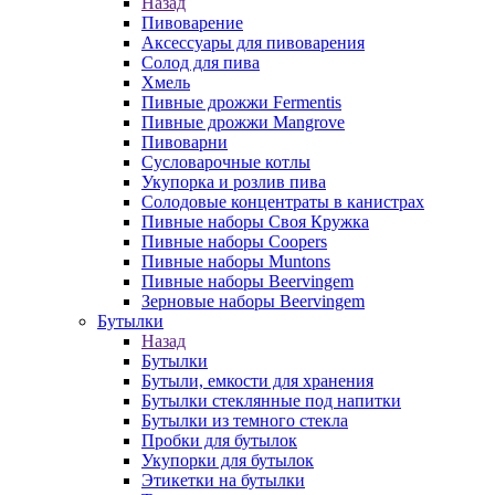
Назад
Пивоварение
Аксессуары для пивоварения
Солод для пива
Хмель
Пивные дрожжи Fermentis
Пивные дрожжи Mangrove
Пивоварни
Сусловарочные котлы
Укупорка и розлив пива
Солодовые концентраты в канистрах
Пивные наборы Своя Кружка
Пивные наборы Coopers
Пивные наборы Muntons
Пивные наборы Beervingem
Зерновые наборы Beervingem
Бутылки
Назад
Бутылки
Бутыли, емкости для хранения
Бутылки стеклянные под напитки
Бутылки из темного стекла
Пробки для бутылок
Укупорки для бутылок
Этикетки на бутылки