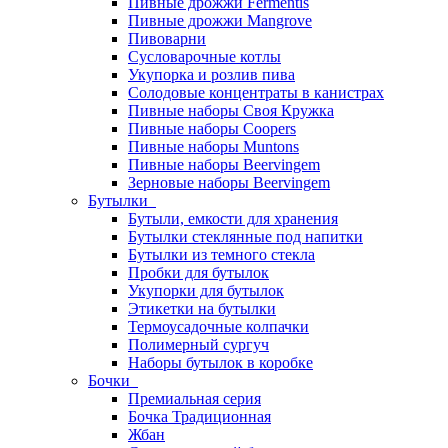
Пивные дрожжи Fermentis
Пивные дрожжи Mangrove
Пивоварни
Сусловарочные котлы
Укупорка и розлив пива
Солодовые концентраты в канистрах
Пивные наборы Своя Кружка
Пивные наборы Coopers
Пивные наборы Muntons
Пивные наборы Beervingem
Зерновые наборы Beervingem
Бутылки
Бутыли, емкости для хранения
Бутылки стеклянные под напитки
Бутылки из темного стекла
Пробки для бутылок
Укупорки для бутылок
Этикетки на бутылки
Термоусадочные колпачки
Полимерный сургуч
Наборы бутылок в коробке
Бочки
Премиальная серия
Бочка Традиционная
Жбан