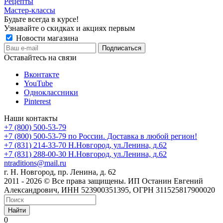
Рецепты
Мастер-классы
Будьте всегда в курсе!
Узнавайте о скидках и акциях первым
Новости магазина
Оставайтесь на связи
Вконтакте
YouTube
Одноклассники
Pinterest
Наши контакты
+7 (800) 500-53-79
+7 (800) 500-53-79
по России. Доставка в любой регион!
+7 (831) 214-33-70
Н.Новгород, ул.Ленина, д.62
+7 (831) 288-00-30
Н.Новгород, ул.Ленина, д.62
ntraditions@mail.ru
г. Н. Новгород, пр. Ленина, д. 62
2011 - 2026 © Все права защищены. ИП Останин Евгений
Александрович, ИНН 523900351395, ОГРН 311525817900020
Найти
0