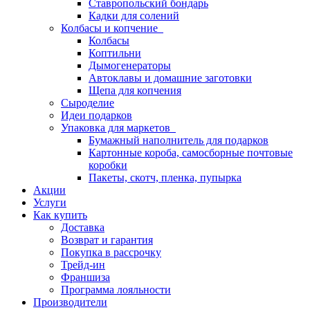
Ставропольский бондарь
Кадки для солений
Колбасы и копчение
Колбасы
Коптильни
Дымогенераторы
Автоклавы и домашние заготовки
Щепа для копчения
Сыроделие
Идеи подарков
Упаковка для маркетов
Бумажный наполнитель для подарков
Картонные короба, самосборные почтовые
коробки
Пакеты, скотч, пленка, пупырка
Акции
Услуги
Как купить
Доставка
Возврат и гарантия
Покупка в рассрочку
Трейд-ин
Франшиза
Программа лояльности
Производители