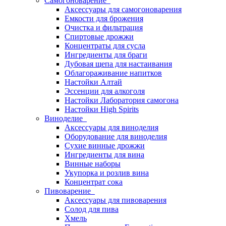
Самогоноварение
Аксессуары для самогоноварения
Емкости для брожения
Очистка и фильтрация
Спиртовые дрожжи
Концентраты для сусла
Ингредиенты для браги
Дубовая щепа для настаивания
Облагораживание напитков
Настойки Алтай
Эссенции для алкоголя
Настойки Лаборатория самогона
Настойки High Spirits
Виноделие
Аксессуары для виноделия
Оборудование для виноделия
Сухие винные дрожжи
Ингредиенты для вина
Винные наборы
Укупорка и розлив вина
Концентрат сока
Пивоварение
Аксессуары для пивоварения
Солод для пива
Хмель