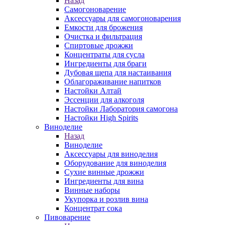
Назад
Самогоноварение
Аксессуары для самогоноварения
Емкости для брожения
Очистка и фильтрация
Спиртовые дрожжи
Концентраты для сусла
Ингредиенты для браги
Дубовая щепа для настаивания
Облагораживание напитков
Настойки Алтай
Эссенции для алкоголя
Настойки Лаборатория самогона
Настойки High Spirits
Виноделие
Назад
Виноделие
Аксессуары для виноделия
Оборудование для виноделия
Сухие винные дрожжи
Ингредиенты для вина
Винные наборы
Укупорка и розлив вина
Концентрат сока
Пивоварение