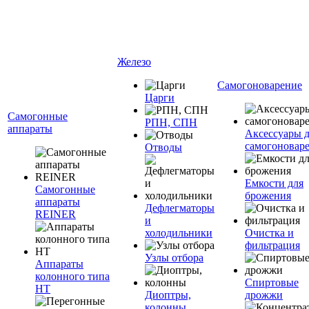
Железо
Самогоноварение
Царги
Самогонные
РПН, СПН
аппараты
Аксессуары 
самогоновар
Отводы
Емкости для
Самогонные
брожения
аппараты
Дефлегматоры
REINER
и
холодильники
Очистка и
фильтрация
Узлы отбора
Аппараты
колонного типа
Спиртовые
НТ
Диоптры,
дрожжи
колонны