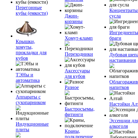
Перегонные
Концентраты
кубы (емкости)
Джин-
сусла
корзины
Ингредиенты
Хомут-кламп
браги
Крышки,
хомуты,
прокладки для
Переходники
Дубовая щепа
кубов
настаивания
Аксессуары
ТЭНы и
для кубов
автоматика
Облагоражив
Разное
напитков
Аппараты с
сухопарником
Настойки Ал
Быстросъемы,
фитинги
Эссенции дл
Индукционные
алкоголя
плиты
Краны,
подключение