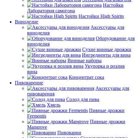
Настойки
Лаборатория самогона
Настойки High Spirits
Виноделие
Аксессуары для
виноделия
Оборудование для
виноделия
Сухие винные дрожжи
Ингредиенты для вина
Винные наборы
Укупорка и розлив
вина
Концентрат сока
Пивоварение
Аксессуары для
пивоварения
Солод для пива
Хмель
Пивные дрожжи
Fermentis
Пивные дрожжи
Mangrove
Пивоварни