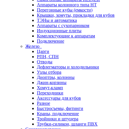
Аппараты колонного типа НТ
Перегонные кубы (емкости)
Крышки, хомуты, прокладки для кубов
ТЭНы и автоматика
Аппараты с сухопарником
Индукционные плиты
Комплектующие к аппаратам
Подключение
Железо
Царги
РПН, СПН
Отводы
Дефлегматоры и холодильники
Узлы отбора
Диоптры, колонны
Джин-корзины
Хомут-кламп
Переходники
Аксессуары для кубов
Разное
Быстросъемы, фитинги
Краны, подключение
Тройники и штуцера
Трубки-силикон, шланги ПВХ