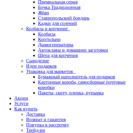
Премиальная серия
Бочка Традиционная
Жбан
Ставропольский бондарь
Кадки для солений
Колбасы и копчение
Колбасы
Коптильни
Дымогенераторы
Автоклавы и домашние заготовки
Щепа для копчения
Сыроделие
Идеи подарков
Упаковка для маркетов
Бумажный наполнитель для подарков
Картонные короба, самосборные почтовые
коробки
Пакеты, скотч, пленка, пупырка
Акции
Услуги
Как купить
Доставка
Возврат и гарантия
Покупка в рассрочку
Трейд-ин