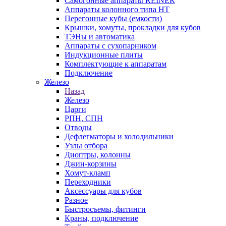
Самогонные аппараты REINER
Аппараты колонного типа НТ
Перегонные кубы (емкости)
Крышки, хомуты, прокладки для кубов
ТЭНы и автоматика
Аппараты с сухопарником
Индукционные плиты
Комплектующие к аппаратам
Подключение
Железо
Назад
Железо
Царги
РПН, СПН
Отводы
Дефлегматоры и холодильники
Узлы отбора
Диоптры, колонны
Джин-корзины
Хомут-кламп
Переходники
Аксессуары для кубов
Разное
Быстросъемы, фитинги
Краны, подключение