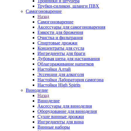
Тройники и штуцера
Трубки-силикон, шланги ПВХ
Самогоноварение
Назад
Самогоноварение
Аксессуары для самогоноварения
Емкости для брожения
Очистка и фильтрация
Спиртовые дрожжи
Концентраты для сусла
Ингредиенты для браги
Дубовая щепа для настаивания
Облагораживание напитков
Настойки Алтай
Эссенции для алкоголя
Настойки Лаборатория самогона
Настойки High Spirits
Виноделие
Назад
Виноделие
Аксессуары для виноделия
Оборудование для виноделия
Сухие винные дрожжи
Ингредиенты для вина
Винные наборы