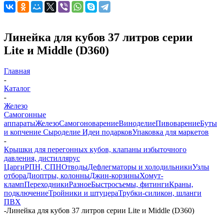
Линейка для кубов 37 литров серии
Lite и Middle (D360)
Главная
-
Каталог
-
Железо
Самогонные
аппараты
Железо
Самогоноварение
Виноделие
Пивоварение
Буты
и копчение
Сыроделие
Идеи подарков
Упаковка для маркетов
-
Крышки для перегонных кубов, клапаны избыточного
давления, дистиллярус
Царги
РПН, СПН
Отводы
Дефлегматоры и холодильники
Узлы
отбора
Диоптры, колонны
Джин-корзины
Хомут-
кламп
Переходники
Разное
Быстросъемы, фитинги
Краны,
подключение
Тройники и штуцера
Трубки-силикон, шланги
ПВХ
-
Линейка для кубов 37 литров серии Lite и Middle (D360)