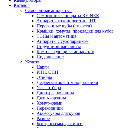
Калькуляторы
Каталог
Самогонные аппараты
Самогонные аппараты REINER
Аппараты колонного типа НТ
Перегонные кубы (емкости)
Крышки, хомуты, прокладки для кубов
ТЭНы и автоматика
Аппараты с сухопарником
Индукционные плиты
Комплектующие к аппаратам
Подключение
Железо
Царги
РПН, СПН
Отводы
Дефлегматоры и холодильники
Узлы отбора
Диоптры, колонны
Джин-корзины
Хомут-кламп
Переходники
Аксессуары для кубов
Разное
Быстросъемы, фитинги