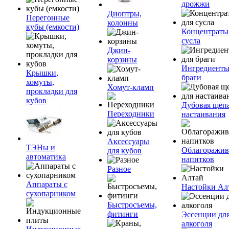
дрожжи
Диоптры,
Перегонные
колонны
кубы (емкости)
Концентраты
сусла
Джин-
корзины
Ингредиенты
Крышки,
браги
хомуты,
Хомут-кламп
прокладки для
кубов
Дубовая щепа
Переходники
настаивания
Аксессуары
ТЭНы и
Облагоражив
для кубов
автоматика
напитков
Разное
Аппараты с
Настойки Ал
сухопарником
Быстросъемы,
фитинги
Эссенции дл
алкоголя