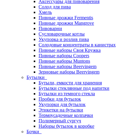
Аксессуары для пивоварения
Солод для пива
Хмель
Пивные дрожжи Fermentis
Пивные дрожжи Mangrove
Пивоварни
Сусловарочные котлы
Укупорка и розлив пива
Солодовые концентраты в канистрах
Пивные наборы Своя Кружка
Пивные наборы Coopers
Пивные наборы Muntons
Пивные наборы Beervingem
Зерновые наборы Beervingem
Бутылки
Бутыли, емкости для хранения
Бутылки стеклянные под напитки
Бутылки из темного стекла
Пробки для бутылок
Укупорки для бутылок
Этикетки на бутылки
Термоусадочные колпачки
Полимерный сургуч
Наборы бутылок в коробке
Бочки