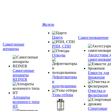
Железо
Царги
Самогоноварение
Самогонные
РПН, СПН
аппараты
Аксессуары 
Отводы
самогоновар
Самогонные
Емкости для
аппараты
Дефлегматоры
брожения
REINER
и
холодильники
Очистка и
Узлы отбора
фильтрация
Аппараты
колонного типа
НТ
Спиртовые