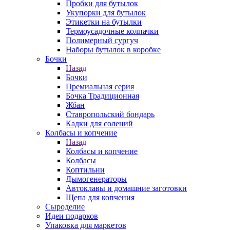
Пробки для бутылок
Укупорки для бутылок
Этикетки на бутылки
Термоусадочные колпачки
Полимерный сургуч
Наборы бутылок в коробке
Бочки
Назад
Бочки
Премиальная серия
Бочка Традиционная
Жбан
Ставропольский бондарь
Кадки для солений
Колбасы и копчение
Назад
Колбасы и копчение
Колбасы
Коптильни
Дымогенераторы
Автоклавы и домашние заготовки
Щепа для копчения
Сыроделие
Идеи подарков
Упаковка для маркетов