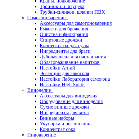
Краны, подключение
Тройники и штуцера
Трубки-силикон, шланги ПВХ
Самогоноварение
Аксессуары для самогоноварения
Емкости для брожения
Очистка и фильтрация
Спиртовые дрожжи
Концентраты для сусла
Ингредиенты для браги
Дубовая щепа для настаивания
Облагораживание напитков
Настойки Алтай
Эссенции для алкоголя
Настойки Лаборатория самогона
Настойки High Spirits
Виноделие
Аксессуары для виноделия
Оборудование для виноделия
Сухие винные дрожжи
Ингредиенты для вина
Винные наборы
Укупорка и розлив вина
Концентрат сока
Пивоварение