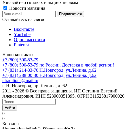
Узнавайте о скидках и акциях первым
Новости магазина
Оставайтесь на связи
Вконтакте
YouTube
Одноклассники
Pinterest
Наши контакты
+7 (800) 500-53-79
+7 (800) 500-53-79
по России. Доставка в любой регион!
+7 (831) 214-33-70
Н.Новгород, ул.Ленина, д.62
+7 (831) 288-00-30
Н.Новгород, ул.Ленина, д.62
ntraditions@mail.ru
г. Н. Новгород, пр. Ленина, д. 62
2011 - 2026 © Все права защищены. ИП Останин Евгений
Александрович, ИНН 523900351395, ОГРН 311525817900020
Найти
0
0
Корзина
$frame->beginStub(); $frame->end(); ?>