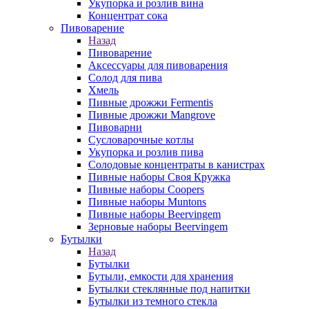
Укупорка и розлив вина
Концентрат сока
Пивоварение
Назад
Пивоварение
Аксессуары для пивоварения
Солод для пива
Хмель
Пивные дрожжи Fermentis
Пивные дрожжи Mangrove
Пивоварни
Сусловарочные котлы
Укупорка и розлив пива
Солодовые концентраты в канистрах
Пивные наборы Своя Кружка
Пивные наборы Coopers
Пивные наборы Muntons
Пивные наборы Beervingem
Зерновые наборы Beervingem
Бутылки
Назад
Бутылки
Бутыли, емкости для хранения
Бутылки стеклянные под напитки
Бутылки из темного стекла