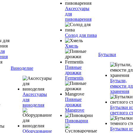
Аксессуары
для
пивоварения
Солод для пива
Хмель
для
Бутылки
ения
Пивные
Виноделие
дрожжи
Fermentis
Бутыли,
емкости дл
хранения
Аксессуары
Пивные
для
дрожжи
виноделия
Бутылки и
Mangrove
светлого с
Пивоварни
Бутылки и
Оборудование