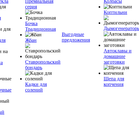
екла
Премиальная
Колбасы
серия
Коптильни
я
Бочка
Дымогенератор
Традиционная
Выгодные
предложения
для
Жбан
Автоклавы и
домашние
Ставропольский
заготовки
на
бондарь
Щепа для
Кадки для
копчения
очные
солений
ый