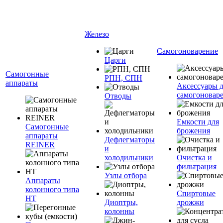
Железо
Самогоноварение
Царги
Самогонные
РПН, СПН
аппараты
Аксессуары 
самогоновар
Отводы
Емкости для
Самогонные
брожения
аппараты
Дефлегматоры
REINER
и
холодильники
Очистка и
фильтрация
Узлы отбора
Аппараты
колонного типа
Спиртовые
НТ
Диоптры,
дрожжи
колонны