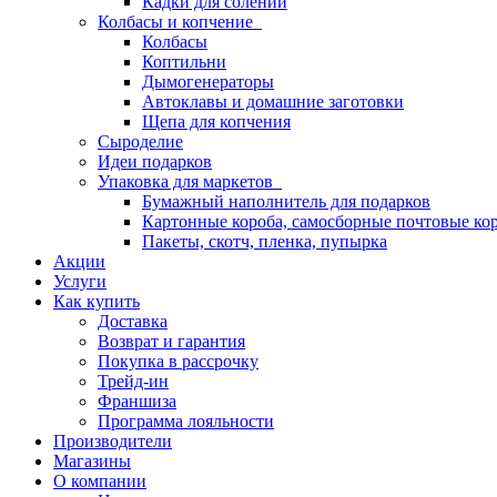
Кадки для солений
Колбасы и копчение
Колбасы
Коптильни
Дымогенераторы
Автоклавы и домашние заготовки
Щепа для копчения
Сыроделие
Идеи подарков
Упаковка для маркетов
Бумажный наполнитель для подарков
Картонные короба, самосборные почтовые ко
Пакеты, скотч, пленка, пупырка
Акции
Услуги
Как купить
Доставка
Возврат и гарантия
Покупка в рассрочку
Трейд-ин
Франшиза
Программа лояльности
Производители
Магазины
О компании