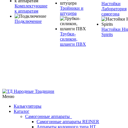
Настойки
Комплектующие
Тройники и
Лаборатория
к аппаратам
штуцера
самогона
Подключение
Настойки Hi
Трубки-
Spirits
силикон,
шланги ПВХ
Меню
Калькуляторы
Каталог
Самогонные аппараты
Самогонные аппараты REINER
Аппараты колонного типа НТ