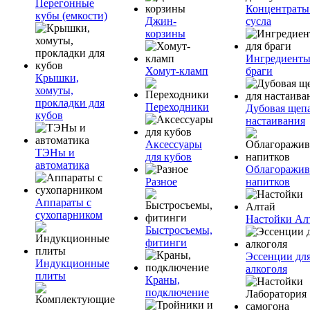
Перегонные
Концентраты
кубы (емкости)
Джин-
сусла
корзины
Ингредиенты
Хомут-кламп
браги
Крышки,
хомуты,
прокладки для
Переходники
Дубовая щепа
кубов
настаивания
Аксессуары
ТЭНы и
для кубов
автоматика
Облагоражив
Разное
напитков
Аппараты с
сухопарником
Настойки Ал
Быстросъемы,
фитинги
Эссенции дл
Индукционные
алкоголя
плиты
Краны,
подключение