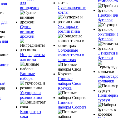
темного ст
для
 для
Сусловарочные
виноделия
котлы
Пробки дл
бутылок
 для
Укупорка и
Сухие
розлив пива
винные
Укупорки 
дрожжи
бутылок
 для
Солодовые
Этикетки 
Ингредиенты
концентраты в
бутылки
для вина
канистрах
ание
Винные
Термоусад
наборы
Пивные
колпачки
тай
наборы Своя
Кружка
Укупорка и
Полимерн
розлив вина
я
сургуч
Пивные
наборы Coopers
Концентрат
сока