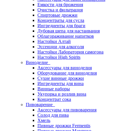
Емкости для брожения
Очистка и фильтрация
Спиртовые дрожжи
Концентраты для сусла
Ингредиенты для браги
Дубовая щепа для настаивания
Облагораживание напитков
Настойки Алтай
Эссенции для алкоголя
Настойки Лаборатория самогона
Настойки High Spirits
Виноделие
Аксессуары для виноделия
Оборудование для виноделия
Сухие винные дрожжи
Ингредиенты для вина
Винные наборы
Укупорка и розлив вина
Концентрат сока
Пивоварение
Аксессуары для пивоварения
Солод для пива
Хмель
Пивные дрожжи Fermentis
Пивные дрожжи Mangrove