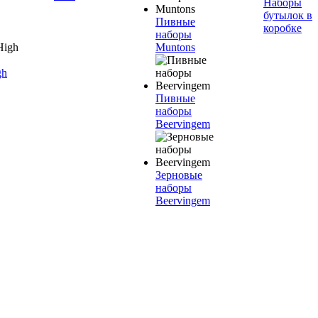
Наборы
бутылок в
Пивные
коробке
наборы
Muntons
gh
Пивные
наборы
Beervingem
Зерновые
наборы
Beervingem