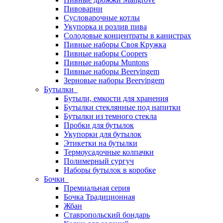
Пивоварни
Сусловарочные котлы
Укупорка и розлив пива
Солодовые концентраты в канистрах
Пивные наборы Своя Кружка
Пивные наборы Coopers
Пивные наборы Muntons
Пивные наборы Beervingem
Зерновые наборы Beervingem
Бутылки
Бутыли, емкости для хранения
Бутылки стеклянные под напитки
Бутылки из темного стекла
Пробки для бутылок
Укупорки для бутылок
Этикетки на бутылки
Термоусадочные колпачки
Полимерный сургуч
Наборы бутылок в коробке
Бочки
Премиальная серия
Бочка Традиционная
Жбан
Ставропольский бондарь