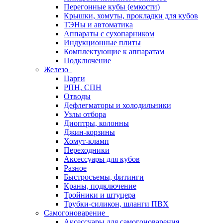
Перегонные кубы (емкости)
Крышки, хомуты, прокладки для кубов
ТЭНы и автоматика
Аппараты с сухопарником
Индукционные плиты
Комплектующие к аппаратам
Подключение
Железо
Царги
РПН, СПН
Отводы
Дефлегматоры и холодильники
Узлы отбора
Диоптры, колонны
Джин-корзины
Хомут-кламп
Переходники
Аксессуары для кубов
Разное
Быстросъемы, фитинги
Краны, подключение
Тройники и штуцера
Трубки-силикон, шланги ПВХ
Самогоноварение
Аксессуары для самогоноварения