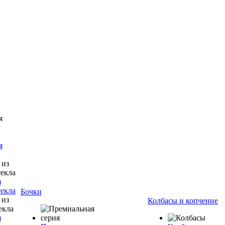
я
з
текла
Бочки
Колбасы и копчение
з