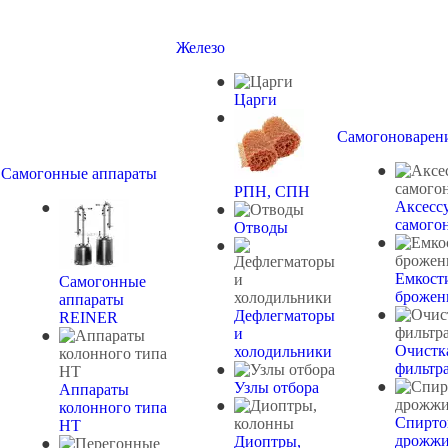
Железо
Царги
Самогоноварен
Самогонные аппараты
РПН, СПН
Аксесс
самого
Отводы
Емкост
Самогонные
брожен
аппараты
Дефлегматоры
REINER
и
Очистк
холодильники
фильтр
Узлы отбора
Аппараты
колонного типа
Спирто
НТ
дрожж
Диоптры,