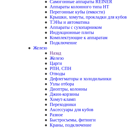
Самогонные аппараты REINER
Аппараты колонного типа НТ
Перегонные кубы (емкости)
Крышки, хомуты, прокладки для кубов
ТЭНы и автоматика
Аппараты с сухопарником
Индукционные плиты
Комплектующие к аппаратам
Подключение
Железо
Назад
Железо
Царги
РПН, СПН
Отводы
Дефлегматоры и холодильники
Узлы отбора
Диоптры, колонны
Джин-корзины
Хомут-кламп
Переходники
Аксессуары для кубов
Разное
Быстросъемы, фитинги
Краны, подключение