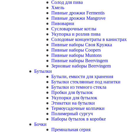
Солод для пива
Хмель
Пивные дрожжи Fermentis
Пивные дрожжи Mangrove
Пивоварни
Сусловарочные котлы
Укупорка и розлив пива
Солодовые концентраты в канистрах
Пивные наборы Своя Кружка
Пивные наборы Coopers
Пивные наборы Muntons
Пивные наборы Beervingem
Зерновые наборы Beervingem
Бутылки
Бутыли, емкости для хранения
Бутылки стеклянные под напитки
Бутылки из темного стекла
Пробки для бутылок
Укупорки для бутылок
Этикетки на бутылки
Термоусадочные колпачки
Полимерный сургуч
Наборы бутылок в коробке
Бочки
Премиальная серия