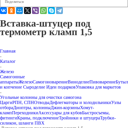
Поделиться
Вставка-штуцер под
термометр кламп 1,5
Главная
-
Каталог
-
Железо
Самогонные
аппараты
Железо
Самогоноварение
Виноделие
Пивоварение
Бутыл
и копчение
Сыроделие
Идеи подарков
Упаковка для маркетов
-
Угольные колонны для очистки самогона
Царги
РПН, СПН
Отводы
Дефлегматоры и холодильники
Узлы
отбора
Диоптры, колонны
Джин-корзины
Хомут-
кламп
Переходники
Аксессуары для кубов
Быстросъемы,
фитинги
Краны, подключение
Тройники и штуцера
Трубки-
силикон, шланги ПВХ