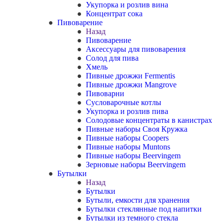
Укупорка и розлив вина
Концентрат сока
Пивоварение
Назад
Пивоварение
Аксессуары для пивоварения
Солод для пива
Хмель
Пивные дрожжи Fermentis
Пивные дрожжи Mangrove
Пивоварни
Сусловарочные котлы
Укупорка и розлив пива
Солодовые концентраты в канистрах
Пивные наборы Своя Кружка
Пивные наборы Coopers
Пивные наборы Muntons
Пивные наборы Beervingem
Зерновые наборы Beervingem
Бутылки
Назад
Бутылки
Бутыли, емкости для хранения
Бутылки стеклянные под напитки
Бутылки из темного стекла