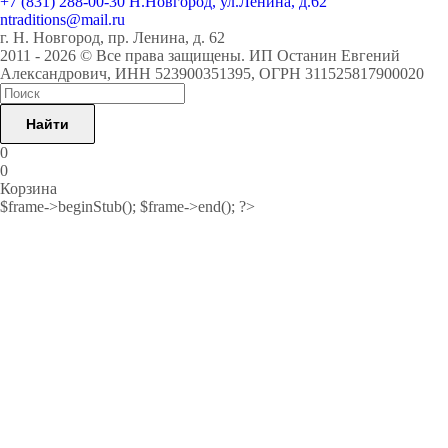
+7 (831) 288-00-30
Н.Новгород, ул.Ленина, д.62
ntraditions@mail.ru
г. Н. Новгород, пр. Ленина, д. 62
2011 - 2026 © Все права защищены. ИП Останин Евгений
Александрович, ИНН 523900351395, ОГРН 311525817900020
Найти
0
0
Корзина
$frame->beginStub(); $frame->end(); ?>