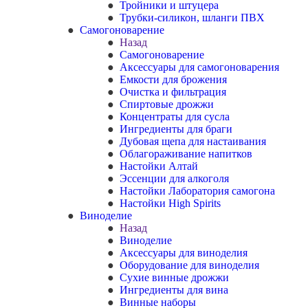
Тройники и штуцера
Трубки-силикон, шланги ПВХ
Самогоноварение
Назад
Самогоноварение
Аксессуары для самогоноварения
Емкости для брожения
Очистка и фильтрация
Спиртовые дрожжи
Концентраты для сусла
Ингредиенты для браги
Дубовая щепа для настаивания
Облагораживание напитков
Настойки Алтай
Эссенции для алкоголя
Настойки Лаборатория самогона
Настойки High Spirits
Виноделие
Назад
Виноделие
Аксессуары для виноделия
Оборудование для виноделия
Сухие винные дрожжи
Ингредиенты для вина
Винные наборы