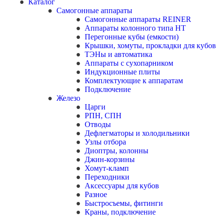
Каталог
Самогонные аппараты
Самогонные аппараты REINER
Аппараты колонного типа НТ
Перегонные кубы (емкости)
Крышки, хомуты, прокладки для кубов
ТЭНы и автоматика
Аппараты с сухопарником
Индукционные плиты
Комплектующие к аппаратам
Подключение
Железо
Царги
РПН, СПН
Отводы
Дефлегматоры и холодильники
Узлы отбора
Диоптры, колонны
Джин-корзины
Хомут-кламп
Переходники
Аксессуары для кубов
Разное
Быстросъемы, фитинги
Краны, подключение