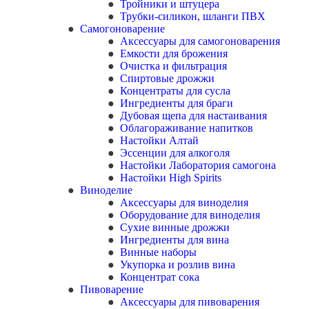
Тройники и штуцера
Трубки-силикон, шланги ПВХ
Самогоноварение
Аксессуары для самогоноварения
Емкости для брожения
Очистка и фильтрация
Спиртовые дрожжи
Концентраты для сусла
Ингредиенты для браги
Дубовая щепа для настаивания
Облагораживание напитков
Настойки Алтай
Эссенции для алкоголя
Настойки Лаборатория самогона
Настойки High Spirits
Виноделие
Аксессуары для виноделия
Оборудование для виноделия
Сухие винные дрожжи
Ингредиенты для вина
Винные наборы
Укупорка и розлив вина
Концентрат сока
Пивоварение
Аксессуары для пивоварения