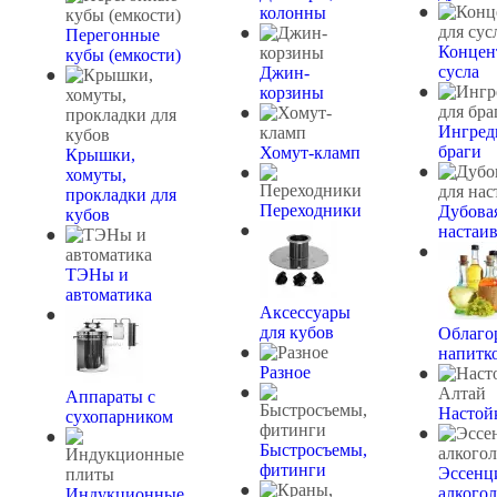
колонны
Перегонные
Концен
кубы (емкости)
сусла
Джин-
корзины
Ингред
браги
Хомут-кламп
Крышки,
хомуты,
прокладки для
Переходники
Дубова
кубов
настаи
ТЭНы и
автоматика
Аксессуары
для кубов
Облаго
напитк
Разное
Аппараты с
Настой
сухопарником
Быстросъемы,
фитинги
Эссенц
алкогол
Индукционные