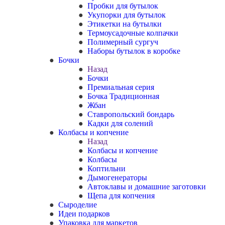
Пробки для бутылок
Укупорки для бутылок
Этикетки на бутылки
Термоусадочные колпачки
Полимерный сургуч
Наборы бутылок в коробке
Бочки
Назад
Бочки
Премиальная серия
Бочка Традиционная
Жбан
Ставропольский бондарь
Кадки для солений
Колбасы и копчение
Назад
Колбасы и копчение
Колбасы
Коптильни
Дымогенераторы
Автоклавы и домашние заготовки
Щепа для копчения
Сыроделие
Идеи подарков
Упаковка для маркетов