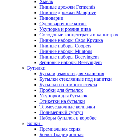
Хмель
Пивные дрожжи Fermentis
Пивные дрожжи Mangrove
Пивоварни
Сусловарочные котлы
Укупорка и розлив пива
Солодовые концентраты в канистрах
Пивные наборы Своя Кружка
Пивные наборы Coopers
Пивные наборы Muntons
Пивные наборы Beervingem
Зерновые наборы Beervingem
Бутылки
Бутыли, емкости для хранения
Бутылки стеклянные под напитки
Бутылки из темного стекла
Пробки для бутылок
Укупорки для бутылок
Этикетки на бутылки
Термоусадочные колпачки
Полимерный сургуч
Наборы бутылок в коробке
Бочки
Премиальная серия
Бочка Традиционная