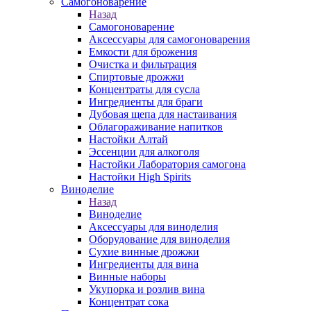
Самогоноварение
Назад
Самогоноварение
Аксессуары для самогоноварения
Емкости для брожения
Очистка и фильтрация
Спиртовые дрожжи
Концентраты для сусла
Ингредиенты для браги
Дубовая щепа для настаивания
Облагораживание напитков
Настойки Алтай
Эссенции для алкоголя
Настойки Лаборатория самогона
Настойки High Spirits
Виноделие
Назад
Виноделие
Аксессуары для виноделия
Оборудование для виноделия
Сухие винные дрожжи
Ингредиенты для вина
Винные наборы
Укупорка и розлив вина
Концентрат сока