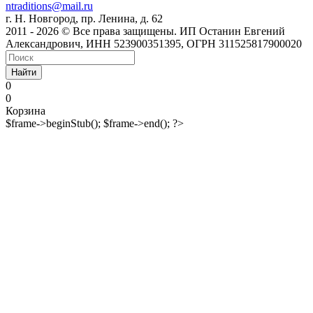
ntraditions@mail.ru
г. Н. Новгород, пр. Ленина, д. 62
2011 - 2026 © Все права защищены. ИП Останин Евгений
Александрович, ИНН 523900351395, ОГРН 311525817900020
Найти
0
0
Корзина
$frame->beginStub(); $frame->end(); ?>