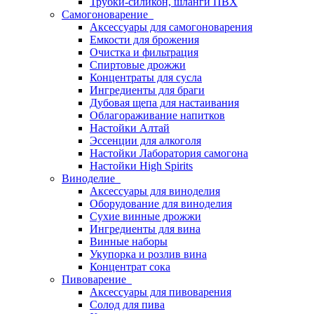
Трубки-силикон, шланги ПВХ
Самогоноварение
Аксессуары для самогоноварения
Емкости для брожения
Очистка и фильтрация
Спиртовые дрожжи
Концентраты для сусла
Ингредиенты для браги
Дубовая щепа для настаивания
Облагораживание напитков
Настойки Алтай
Эссенции для алкоголя
Настойки Лаборатория самогона
Настойки High Spirits
Виноделие
Аксессуары для виноделия
Оборудование для виноделия
Сухие винные дрожжи
Ингредиенты для вина
Винные наборы
Укупорка и розлив вина
Концентрат сока
Пивоварение
Аксессуары для пивоварения
Солод для пива