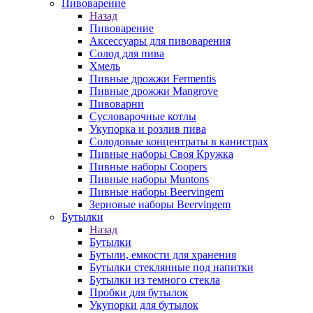
Пивоварение
Назад
Пивоварение
Аксессуары для пивоварения
Солод для пива
Хмель
Пивные дрожжи Fermentis
Пивные дрожжи Mangrove
Пивоварни
Сусловарочные котлы
Укупорка и розлив пива
Солодовые концентраты в канистрах
Пивные наборы Своя Кружка
Пивные наборы Coopers
Пивные наборы Muntons
Пивные наборы Beervingem
Зерновые наборы Beervingem
Бутылки
Назад
Бутылки
Бутыли, емкости для хранения
Бутылки стеклянные под напитки
Бутылки из темного стекла
Пробки для бутылок
Укупорки для бутылок