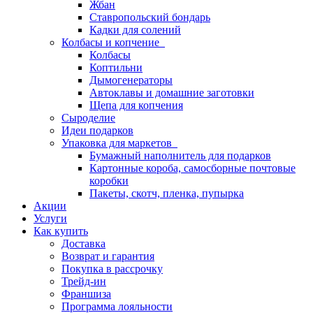
Жбан
Ставропольский бондарь
Кадки для солений
Колбасы и копчение
Колбасы
Коптильни
Дымогенераторы
Автоклавы и домашние заготовки
Щепа для копчения
Сыроделие
Идеи подарков
Упаковка для маркетов
Бумажный наполнитель для подарков
Картонные короба, самосборные почтовые
коробки
Пакеты, скотч, пленка, пупырка
Акции
Услуги
Как купить
Доставка
Возврат и гарантия
Покупка в рассрочку
Трейд-ин
Франшиза
Программа лояльности