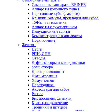
Самогонные аппараты
Самогонные аппараты REINER
Аппараты колонного типа НТ
Перегонные кубы (емкости)
Крышки, хомуты, прокладки для кубов
ТЭНы и автоматика
Аппараты с сухопарником
Индукционные плиты
Комплектующие к аппаратам
Подключение
Железо
Царги
РПН, СПН
Отводы
Дефлегматоры и холодильники
Узлы отбора
Диоптры, колонны
Джин-корзины
Хомут-кламп
Переходники
Аксессуары для кубов
Разное
Быстросъемы, фитинги
Краны, подключение
Тройники и штуцера