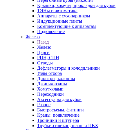
Перегонные кубы (емкости)
Крышки, хомуты, прокладки для кубов
ТЭНы и автоматика
Аппараты с сухопарником
Индукционные плиты
Комплектующие к аппаратам
Подключение
Железо
Назад
Железо
Царги
РПН, СПН
Отводы
Дефлегматоры и холодильники
Узлы отбора
Диоптры, колонны
Джин-корзины
Хомут-кламп
Переходники
Аксессуары для кубов
Разное
Быстросъемы, фитинги
Краны, подключение
Тройники и штуцера
Трубки-силикон, шланги ПВХ