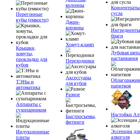
колонны
Концентраты
сусла
Перегонные
кубы (емкости)
Джин-
корзины
Ингредиенты
браги
Хомут-кламп
Крышки,
Дубовая щепа
хомуты,
настаивания
прокладки для
Переходники
кубов
Аксессуары
Облагоражив
ТЭНы и
для кубов
напитков
автоматика
Разное
Аппараты с
сухопарником
Настойки Ал
Быстросъемы,
фитинги
Эссенции дл
Индукционные
алкоголя
плиты