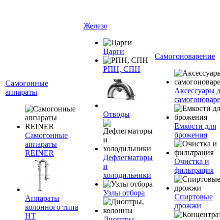
Железо
Царги
Самогоноварение
РПН, СПН
Самогонные
Аксессуары 
аппараты
самогоновар
Отводы
Емкости для
брожения
Самогонные
аппараты
REINER
Дефлегматоры
Очистка и
и
фильтрация
холодильники
Узлы отбора
Спиртовые
Аппараты
дрожжи
колонного типа
НТ
Диоптры,