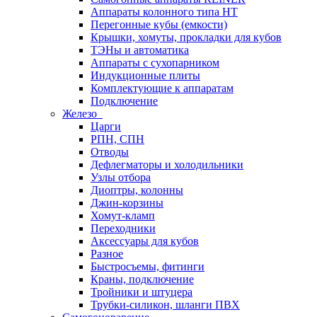
Аппараты колонного типа НТ
Перегонные кубы (емкости)
Крышки, хомуты, прокладки для кубов
ТЭНы и автоматика
Аппараты с сухопарником
Индукционные плиты
Комплектующие к аппаратам
Подключение
Железо
Царги
РПН, СПН
Отводы
Дефлегматоры и холодильники
Узлы отбора
Диоптры, колонны
Джин-корзины
Хомут-кламп
Переходники
Аксессуары для кубов
Разное
Быстросъемы, фитинги
Краны, подключение
Тройники и штуцера
Трубки-силикон, шланги ПВХ