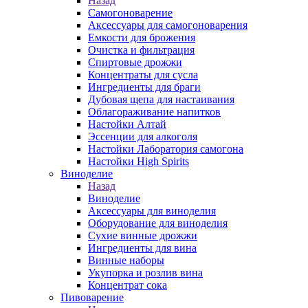
Назад
Самогоноварение
Аксессуары для самогоноварения
Емкости для брожения
Очистка и фильтрация
Спиртовые дрожжи
Концентраты для сусла
Ингредиенты для браги
Дубовая щепа для настаивания
Облагораживание напитков
Настойки Алтай
Эссенции для алкоголя
Настойки Лаборатория самогона
Настойки High Spirits
Виноделие
Назад
Виноделие
Аксессуары для виноделия
Оборудование для виноделия
Сухие винные дрожжи
Ингредиенты для вина
Винные наборы
Укупорка и розлив вина
Концентрат сока
Пивоварение