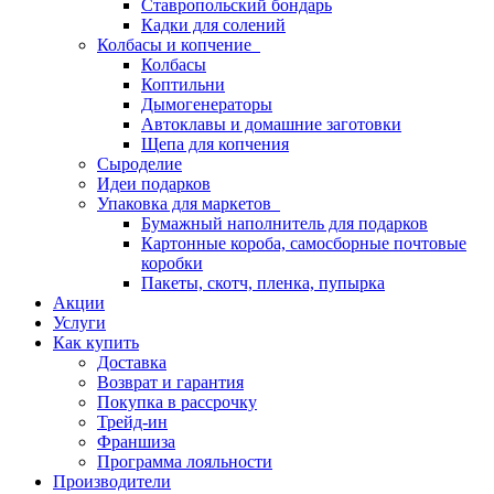
Ставропольский бондарь
Кадки для солений
Колбасы и копчение
Колбасы
Коптильни
Дымогенераторы
Автоклавы и домашние заготовки
Щепа для копчения
Сыроделие
Идеи подарков
Упаковка для маркетов
Бумажный наполнитель для подарков
Картонные короба, самосборные почтовые
коробки
Пакеты, скотч, пленка, пупырка
Акции
Услуги
Как купить
Доставка
Возврат и гарантия
Покупка в рассрочку
Трейд-ин
Франшиза
Программа лояльности
Производители