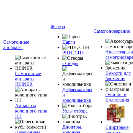
Железо
Самогоноварение
Самогонные
Царги
аппараты
Аксессуары 
РПН, СПН
самогоновар
Отводы
Емкости для
Самогонные
брожения
аппараты
REINER
Дефлегматоры
Очистка и
и
фильтрация
холодильники
Аппараты
колонного типа
Узлы отбора
НТ
Диоптры,
Спиртовые
Перегонные
колонны
дрожжи