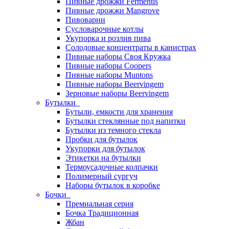
Пивные дрожжи Fermentis
Пивные дрожжи Mangrove
Пивоварни
Сусловарочные котлы
Укупорка и розлив пива
Солодовые концентраты в канистрах
Пивные наборы Своя Кружка
Пивные наборы Coopers
Пивные наборы Muntons
Пивные наборы Beervingem
Зерновые наборы Beervingem
Бутылки
Бутыли, емкости для хранения
Бутылки стеклянные под напитки
Бутылки из темного стекла
Пробки для бутылок
Укупорки для бутылок
Этикетки на бутылки
Термоусадочные колпачки
Полимерный сургуч
Наборы бутылок в коробке
Бочки
Премиальная серия
Бочка Традиционная
Жбан