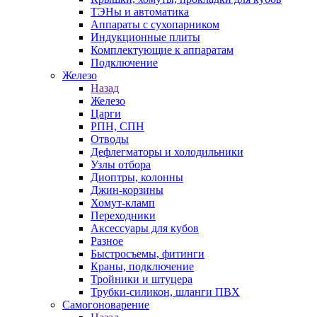
ТЭНы и автоматика
Аппараты с сухопарником
Индукционные плиты
Комплектующие к аппаратам
Подключение
Железо
Назад
Железо
Царги
РПН, СПН
Отводы
Дефлегматоры и холодильники
Узлы отбора
Диоптры, колонны
Джин-корзины
Хомут-кламп
Переходники
Аксессуары для кубов
Разное
Быстросъемы, фитинги
Краны, подключение
Тройники и штуцера
Трубки-силикон, шланги ПВХ
Самогоноварение