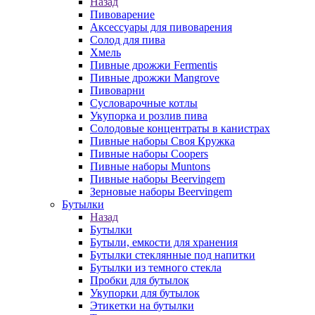
Назад
Пивоварение
Аксессуары для пивоварения
Солод для пива
Хмель
Пивные дрожжи Fermentis
Пивные дрожжи Mangrove
Пивоварни
Сусловарочные котлы
Укупорка и розлив пива
Солодовые концентраты в канистрах
Пивные наборы Своя Кружка
Пивные наборы Coopers
Пивные наборы Muntons
Пивные наборы Beervingem
Зерновые наборы Beervingem
Бутылки
Назад
Бутылки
Бутыли, емкости для хранения
Бутылки стеклянные под напитки
Бутылки из темного стекла
Пробки для бутылок
Укупорки для бутылок
Этикетки на бутылки