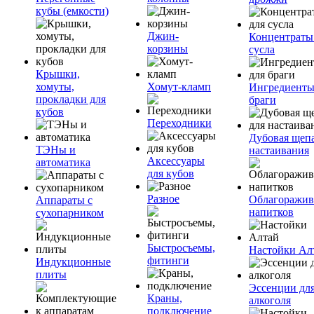
кубы (емкости)
Джин-
Концентраты
корзины
сусла
Крышки,
хомуты,
Хомут-кламп
Ингредиенты
прокладки для
браги
кубов
Переходники
Дубовая щепа
ТЭНы и
настаивания
Аксессуары
автоматика
для кубов
Разное
Облагоражив
Аппараты с
напитков
сухопарником
Быстросъемы,
Настойки Ал
фитинги
Индукционные
плиты
Эссенции дл
Краны,
алкоголя
подключение