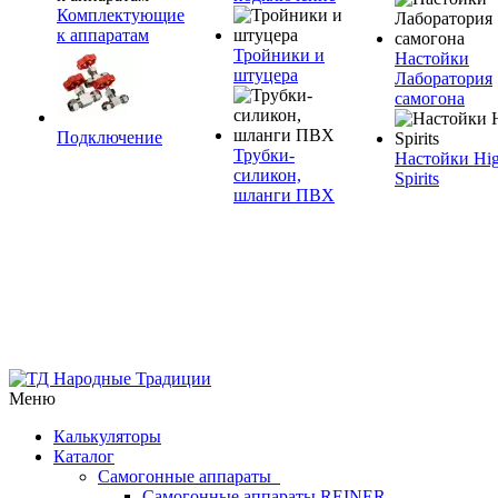
Комплектующие
к аппаратам
Тройники и
Настойки
штуцера
Лаборатория
самогона
Подключение
Трубки-
Настойки Hi
силикон,
Spirits
шланги ПВХ
Меню
Калькуляторы
Каталог
Самогонные аппараты
Самогонные аппараты REINER