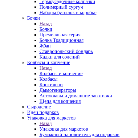
Термоусадочные колпачки
Полимерный сургуч
Наборы бутылок в коробке
Бочки
Назад
Бочки
Премиальная серия
Бочка Традиционная
Жбан
Ставропольский бондарь
Кадки для солений
Колбасы и копчение
Назад
Колбасы и копчение
Колбасы
Коптильни
Дымогенераторы
Автоклавы и домашние заготовки
Щепа для копчения
Сыроделие
Идеи подарков
Упаковка для маркетов
Назад
Упаковка для маркетов
Бумажный наполнитель для подарков