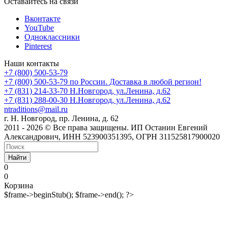
Оставайтесь на связи
Вконтакте
YouTube
Одноклассники
Pinterest
Наши контакты
+7 (800) 500-53-79
+7 (800) 500-53-79
по России. Доставка в любой регион!
+7 (831) 214-33-70
Н.Новгород, ул.Ленина, д.62
+7 (831) 288-00-30
Н.Новгород, ул.Ленина, д.62
ntraditions@mail.ru
г. Н. Новгород, пр. Ленина, д. 62
2011 - 2026 © Все права защищены. ИП Останин Евгений
Александрович, ИНН 523900351395, ОГРН 311525817900020
Найти
0
0
Корзина
$frame->beginStub(); $frame->end(); ?>