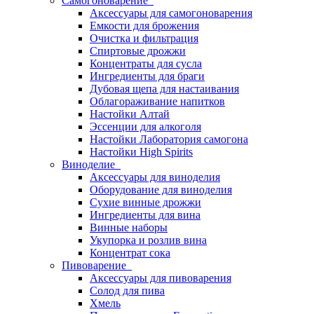
Самогоноварение
Аксессуары для самогоноварения
Емкости для брожения
Очистка и фильтрация
Спиртовые дрожжи
Концентраты для сусла
Ингредиенты для браги
Дубовая щепа для настаивания
Облагораживание напитков
Настойки Алтай
Эссенции для алкоголя
Настойки Лаборатория самогона
Настойки High Spirits
Виноделие
Аксессуары для виноделия
Оборудование для виноделия
Сухие винные дрожжи
Ингредиенты для вина
Винные наборы
Укупорка и розлив вина
Концентрат сока
Пивоварение
Аксессуары для пивоварения
Солод для пива
Хмель