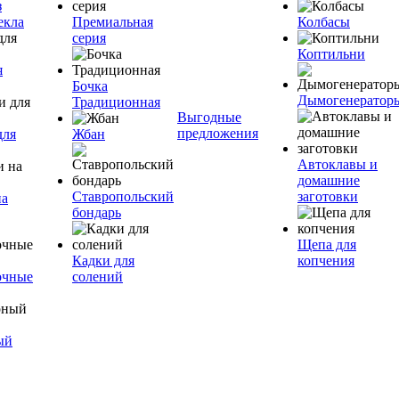
з
екла
Премиальная
Колбасы
серия
Коптильни
я
Бочка
Дымогенератор
Традиционная
Выгодные
предложения
для
Жбан
Автоклавы и
домашние
Ставропольский
заготовки
на
бондарь
Щепа для
Кадки для
копчения
очные
солений
ый