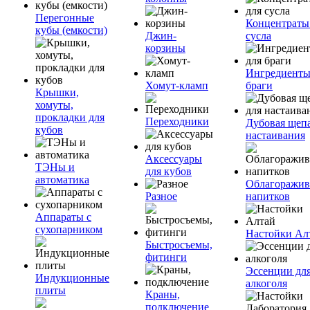
Перегонные
Концентраты
кубы (емкости)
Джин-
сусла
корзины
Ингредиенты
Хомут-кламп
браги
Крышки,
хомуты,
прокладки для
Переходники
Дубовая щепа
кубов
настаивания
Аксессуары
ТЭНы и
для кубов
автоматика
Облагоражив
Разное
напитков
Аппараты с
сухопарником
Настойки Ал
Быстросъемы,
фитинги
Эссенции дл
Индукционные
алкоголя
плиты
Краны,
подключение