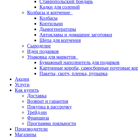
Ставропольский бондарь
Кадки для солений
Колбасы и копчение
Колбасы
Коптильни
Дымогенераторы
Автоклавы и домашние заготовки
Щепа для копчения
Сыроделие
Идеи подарков
Упаковка для маркетов
Бумажный наполнитель для подарков
Картонные короба, самосборные почтовые ко
Пакеты, скотч, пленка, пупырка
Акции
Услуги
Как купить
Доставка
Возврат и гарантия
Покупка в рассрочку
Трейд-ин
Франшиза
Программа лояльности
Производители
Магазины