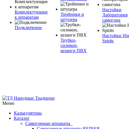
Настойки
Комплектующие
Тройники и
Лаборатория
к аппаратам
штуцера
самогона
Подключение
Настойки Hi
Трубки-
Spirits
силикон,
шланги ПВХ
Меню
Калькуляторы
Каталог
Самогонные аппараты
Самогонные аппараты REINER