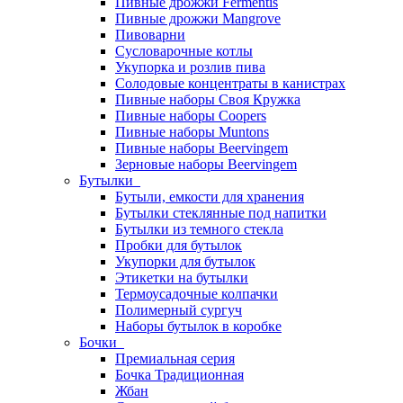
Пивные дрожжи Fermentis
Пивные дрожжи Mangrove
Пивоварни
Сусловарочные котлы
Укупорка и розлив пива
Солодовые концентраты в канистрах
Пивные наборы Своя Кружка
Пивные наборы Coopers
Пивные наборы Muntons
Пивные наборы Beervingem
Зерновые наборы Beervingem
Бутылки
Бутыли, емкости для хранения
Бутылки стеклянные под напитки
Бутылки из темного стекла
Пробки для бутылок
Укупорки для бутылок
Этикетки на бутылки
Термоусадочные колпачки
Полимерный сургуч
Наборы бутылок в коробке
Бочки
Премиальная серия
Бочка Традиционная
Жбан