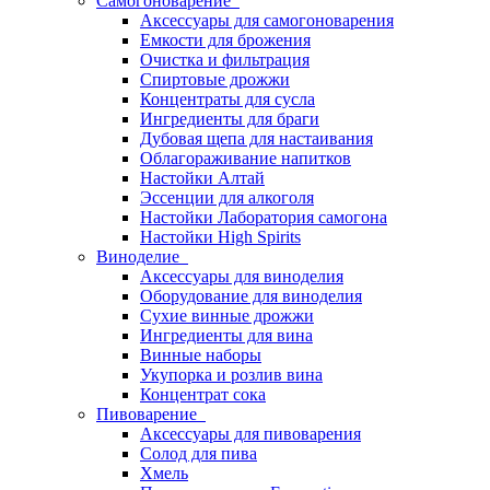
Самогоноварение
Аксессуары для самогоноварения
Емкости для брожения
Очистка и фильтрация
Спиртовые дрожжи
Концентраты для сусла
Ингредиенты для браги
Дубовая щепа для настаивания
Облагораживание напитков
Настойки Алтай
Эссенции для алкоголя
Настойки Лаборатория самогона
Настойки High Spirits
Виноделие
Аксессуары для виноделия
Оборудование для виноделия
Сухие винные дрожжи
Ингредиенты для вина
Винные наборы
Укупорка и розлив вина
Концентрат сока
Пивоварение
Аксессуары для пивоварения
Солод для пива
Хмель