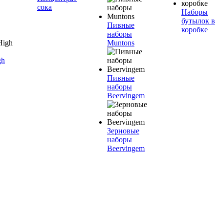
сока
Наборы
бутылок в
Пивные
коробке
наборы
Muntons
gh
Пивные
наборы
Beervingem
Зерновые
наборы
Beervingem