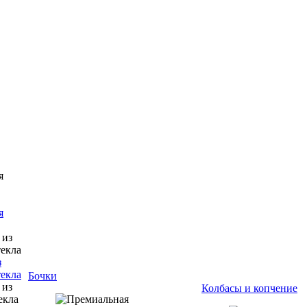
я
з
текла
Бочки
Колбасы и копчение