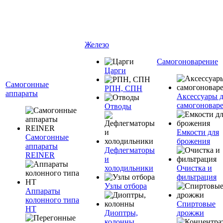
Железо
Самогоноварение
Царги
Самогонные
РПН, СПН
аппараты
Аксессуары 
самогоновар
Отводы
Емкости для
Самогонные
брожения
аппараты
Дефлегматоры
REINER
и
холодильники
Очистка и
фильтрация
Узлы отбора
Аппараты
колонного типа
Спиртовые
НТ
Диоптры,
дрожжи
колонны