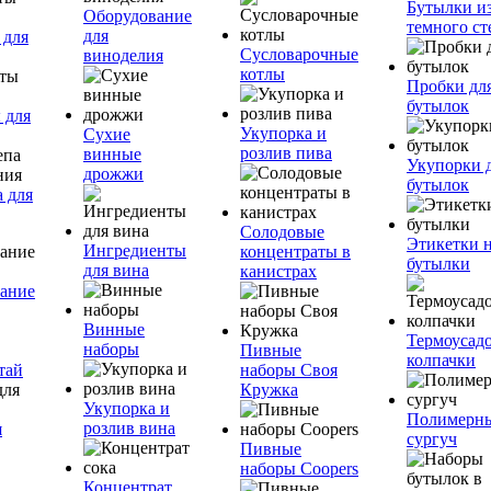
Бутылки и
Оборудование
темного ст
для
 для
Сусловарочные
виноделия
котлы
Пробки дл
бутылок
 для
Укупорка и
Сухие
розлив пива
винные
Укупорки 
дрожжи
бутылок
 для
Солодовые
Этикетки 
Ингредиенты
концентраты в
бутылки
для вина
канистрах
ание
Винные
Термоусад
наборы
Пивные
колпачки
тай
наборы Своя
Кружка
Укупорка и
Полимерн
розлив вина
я
сургуч
Пивные
наборы Coopers
Концентрат