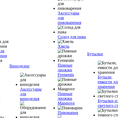
Аксессуары
для
пивоварения
Солод для пива
Хмель
для
Бутылки
ения
Пивные
Виноделие
дрожжи
Fermentis
Бутыли,
емкости дл
хранения
Аксессуары
Пивные
для
дрожжи
виноделия
Бутылки и
Mangrove
светлого с
Пивоварни