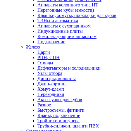
Аппараты колонного типа НТ
Перегонные кубы (емкости)
Крышки, хомуты, прокладки для кубов
ТЭНы и автоматика
Аппараты с сухопарником
Индукционные плиты
Комплектующие к аппаратам
Подключение
Железо
Царги
РПН, СПН
Отводы
Дефлегматоры и холодильники
Узлы отбора
Диоптры, колонны
Джин-корзины
Хомут-кламп
Переходники
Аксессуары для кубов
Разное
Быстросъемы, фитинги
Краны, подключение
Тройники и штуцера
Трубки-силикон, шланги ПВХ