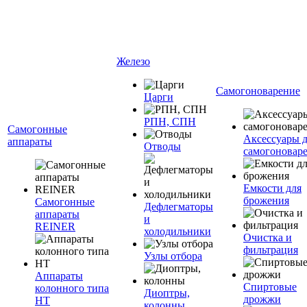
Железо
Самогоноварение
Царги
РПН, СПН
Самогонные
Аксессуары 
аппараты
Отводы
самогоновар
Емкости для
брожения
Самогонные
Дефлегматоры
аппараты
и
REINER
холодильники
Очистка и
фильтрация
Узлы отбора
Аппараты
Спиртовые
колонного типа
Диоптры,
дрожжи
НТ
колонны