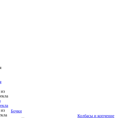
я
з
текла
Бочки
Колбасы и копчение