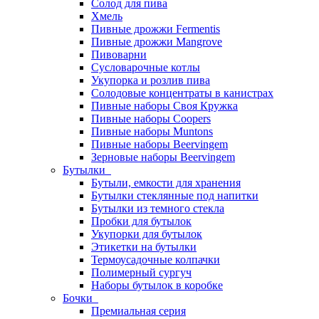
Солод для пива
Хмель
Пивные дрожжи Fermentis
Пивные дрожжи Mangrove
Пивоварни
Сусловарочные котлы
Укупорка и розлив пива
Солодовые концентраты в канистрах
Пивные наборы Своя Кружка
Пивные наборы Coopers
Пивные наборы Muntons
Пивные наборы Beervingem
Зерновые наборы Beervingem
Бутылки
Бутыли, емкости для хранения
Бутылки стеклянные под напитки
Бутылки из темного стекла
Пробки для бутылок
Укупорки для бутылок
Этикетки на бутылки
Термоусадочные колпачки
Полимерный сургуч
Наборы бутылок в коробке
Бочки
Премиальная серия