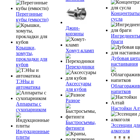
Концентраты
Перегонные
сусла
кубы (емкости)
Джин-
корзины
Ингредиенты
браги
Крышки,
Хомут-кламп
хомуты,
Дубовая щепа
прокладки для
настаивания
кубов
Переходники
ТЭНы и
Аксессуары
Облагоражив
автоматика
для кубов
напитков
Разное
Аппараты с
Настойки Ал
сухопарником
Быстросъемы,
Эссенции дл
фитинги
алкоголя
Индукционные
плиты