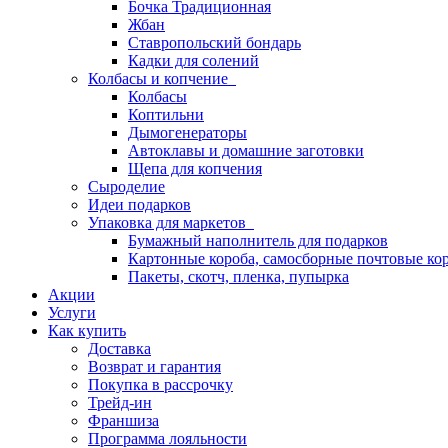
Бочка Традиционная
Жбан
Ставропольский бондарь
Кадки для солений
Колбасы и копчение
Колбасы
Коптильни
Дымогенераторы
Автоклавы и домашние заготовки
Щепа для копчения
Сыроделие
Идеи подарков
Упаковка для маркетов
Бумажный наполнитель для подарков
Картонные короба, самосборные почтовые ко
Пакеты, скотч, пленка, пупырка
Акции
Услуги
Как купить
Доставка
Возврат и гарантия
Покупка в рассрочку
Трейд-ин
Франшиза
Программа лояльности