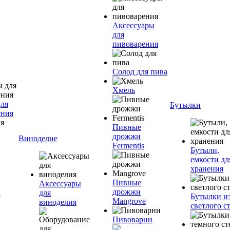
Аксессуары
для
пивоварения
Солод для пива
Хмель
для
Бутылки
ения
Пивные
дрожжи
Виноделие
Fermentis
Бутыли,
емкости дл
хранения
Пивные
Аксессуары
дрожжи
для
Бутылки и
Mangrove
виноделия
светлого с
Пивоварни