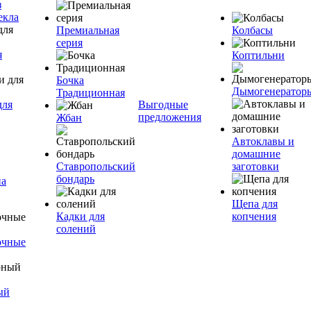
з
екла
Премиальная
Колбасы
серия
я
Коптильни
Бочка
Дымогенератор
Традиционная
для
Выгодные
предложения
Жбан
Автоклавы и
домашние
Ставропольский
заготовки
бондарь
на
Щепа для
Кадки для
копчения
солений
очные
ый