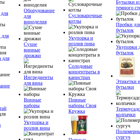
Бутылки и
темного ст
Оборудование
 для
Сусловарочные
для
котлы
виноделия
Пробки дл
бутылок
 для
Укупорка и
розлив пива
Сухие
Укупорки 
винные
бутылок
дрожжи
 для
Солодовые
концентраты в
Ингредиенты
канистрах
Этикетки 
для вина
ание
бутылки
Винные
Пивные
наборы
наборы Своя
тай
Термоусад
Кружка
колпачки
Укупорка и
я
розлив вина
Полимерн
сургуч
Пивные