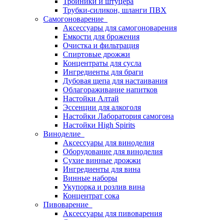
Тройники и штуцера
Трубки-силикон, шланги ПВХ
Самогоноварение
Аксессуары для самогоноварения
Емкости для брожения
Очистка и фильтрация
Спиртовые дрожжи
Концентраты для сусла
Ингредиенты для браги
Дубовая щепа для настаивания
Облагораживание напитков
Настойки Алтай
Эссенции для алкоголя
Настойки Лаборатория самогона
Настойки High Spirits
Виноделие
Аксессуары для виноделия
Оборудование для виноделия
Сухие винные дрожжи
Ингредиенты для вина
Винные наборы
Укупорка и розлив вина
Концентрат сока
Пивоварение
Аксессуары для пивоварения