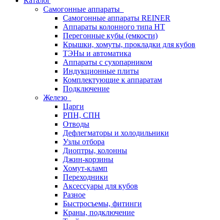
Каталог
Самогонные аппараты
Самогонные аппараты REINER
Аппараты колонного типа НТ
Перегонные кубы (емкости)
Крышки, хомуты, прокладки для кубов
ТЭНы и автоматика
Аппараты с сухопарником
Индукционные плиты
Комплектующие к аппаратам
Подключение
Железо
Царги
РПН, СПН
Отводы
Дефлегматоры и холодильники
Узлы отбора
Диоптры, колонны
Джин-корзины
Хомут-кламп
Переходники
Аксессуары для кубов
Разное
Быстросъемы, фитинги
Краны, подключение