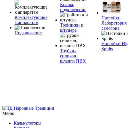
Краны,
подключение
Комплектующие
Настойки
к аппаратам
Лаборатория
Тройники и
самогона
штуцера
Подключение
Настойки Hi
Spirits
Трубки-
силикон,
шланги ПВХ
Меню
Калькуляторы