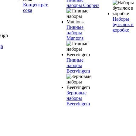
Концентрат
наборы Coopers
сока
Наборы
бутылок в
Пивные
коробке
наборы
Muntons
gh
Пивные
наборы
Beervingem
Зерновые
наборы
Beervingem